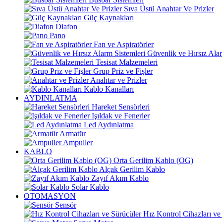
Sıva Üstü Anahtar Ve Prizler
Güç Kaynakları
Diafon
Pano
Fan ve Aspiratörler
Güvenlik ve Hırsız Alar
Tesisat Malzemeleri
Grup Priz ve Fişler
Anahtar ve Prizler
Kablo Kanalları
AYDINLATMA
Hareket Sensörleri
Işıldak ve Fenerler
Led Aydınlatma
Armatür
Ampuller
KABLO
Orta Gerilim Kablo (OG)
Alçak Gerilim Kablo
Zayıf Akım Kablo
Solar Kablo
OTOMASYON
Sensör
Hız Kontrol Cihazları ve