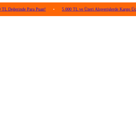
rinde Para Puan!
•
5.000 TL ve Üzeri Alışverişlerde Kargo Ücretsiz!