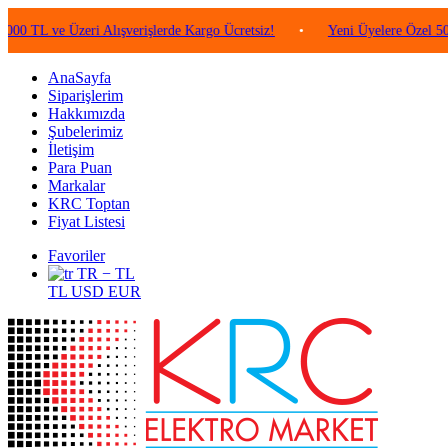
ve Üzeri Alışverişlerde Kargo Ücretsiz!
•
Yeni Üyelere Özel 50 TL Değe
AnaSayfa
Siparişlerim
Hakkımızda
Şubelerimiz
İletişim
Para Puan
Markalar
KRC Toptan
Fiyat Listesi
Favoriler
TR − TL
TL
USD
EUR