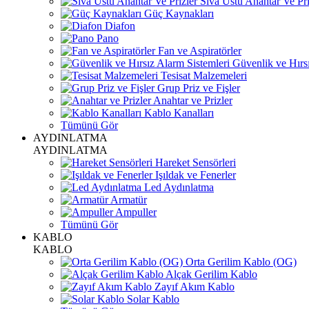
Sıva Üstü Anahtar Ve Pri
Güç Kaynakları
Diafon
Pano
Fan ve Aspiratörler
Güvenlik ve Hırsı
Tesisat Malzemeleri
Grup Priz ve Fişler
Anahtar ve Prizler
Kablo Kanalları
Tümünü Gör
AYDINLATMA
AYDINLATMA
Hareket Sensörleri
Işıldak ve Fenerler
Led Aydınlatma
Armatür
Ampuller
Tümünü Gör
KABLO
KABLO
Orta Gerilim Kablo (OG)
Alçak Gerilim Kablo
Zayıf Akım Kablo
Solar Kablo