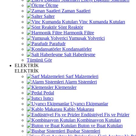
Ölçme
Zaman Saatleri
Şalter
Vinç Kumanda Kutuları
Şönt Reaktör
Harmonik Filtre
Yumuşak Yolverici
Parafudr
Kondansatörler
Şalt Haberleşme
Tümünü Gör
ELEKTRİK
ELEKTRİK
Sarf Malzemeleri
Alarm Sistemleri
Klemensler
Pedal
Isıtıcı
Uyarıcı Ekipmanlar
Kablo Makarası
Endüstriyel Fiş ve Prizler
Kombinasyon Kutuları
Buton ve Buat Kutuları
Busbar Sistemleri