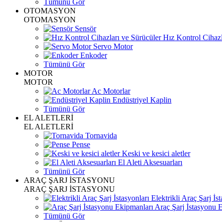
Tümünü Gör
OTOMASYON
OTOMASYON
Sensör
Hız Kontrol Cihazl
Servo Motor
Enkoder
Tümünü Gör
MOTOR
MOTOR
Ac Motorlar
Endüstriyel Kaplin
Tümünü Gör
EL ALETLERİ
EL ALETLERİ
Tornavida
Pense
Keski ve kesici aletler
El Aleti Aksesuarları
Tümünü Gör
ARAÇ ŞARJ İSTASYONU
ARAÇ ŞARJ İSTASYONU
Elektrikli Araç Şarj İst
Araç Şarj İstasyonu 
Tümünü Gör