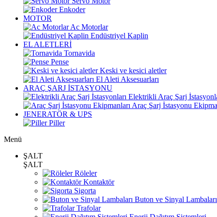
Servo Motor
Enkoder
MOTOR
Ac Motorlar
Endüstriyel Kaplin
EL ALETLERİ
Tornavida
Pense
Keski ve kesici aletler
El Aleti Aksesuarları
ARAÇ ŞARJ İSTASYONU
Elektrikli Araç Şarj İstasyonl
Araç Şarj İstasyonu Ekipma
JENERATÖR & UPS
Piller
Menü
ŞALT
ŞALT
Röleler
Kontaktör
Sigorta
Buton ve Sinyal Lambaları
Trafolar
Enerji Dağıtım Sistemleri