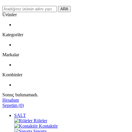
ARA
Ürünler
Kategoriler
Markalar
Kombinler
Sonuç bulunamadı.
Hesabım
Sepetim
(
0
)
ŞALT
Röleler
Kontaktör
Sigorta