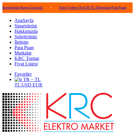
de Kargo Ücretsiz!
•
Yeni Üyelere Özel 50 TL Değerinde Para Puan!
•
5.000 
AnaSayfa
Siparişlerim
Hakkımızda
Şubelerimiz
İletişim
Para Puan
Markalar
KRC Toptan
Fiyat Listesi
Favoriler
TR − TL
TL
USD
EUR