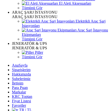
El Aleti Aksesuarları
Tümünü Gör
ARAÇ ŞARJ İSTASYONU
ARAÇ ŞARJ İSTASYONU
Elektrikli Araç Şarj
İstasyonları
Araç Şarj İstasyonu
Ekipmanları
Tümünü Gör
JENERATÖR & UPS
JENERATÖR & UPS
Piller
Tümünü Gör
AnaSayfa
Siparişlerim
Hakkımızda
Şubelerimiz
İletişim
Para Puan
Markalar
KRC Toptan
Fiyat Listesi
Favoriler
TR | TL