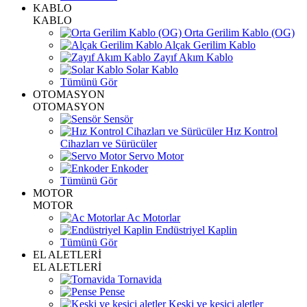
KABLO
KABLO
Orta Gerilim Kablo (OG)
Alçak Gerilim Kablo
Zayıf Akım Kablo
Solar Kablo
Tümünü Gör
OTOMASYON
OTOMASYON
Sensör
Hız Kontrol
Cihazları ve Sürücüler
Servo Motor
Enkoder
Tümünü Gör
MOTOR
MOTOR
Ac Motorlar
Endüstriyel Kaplin
Tümünü Gör
EL ALETLERİ
EL ALETLERİ
Tornavida
Pense
Keski ve kesici aletler