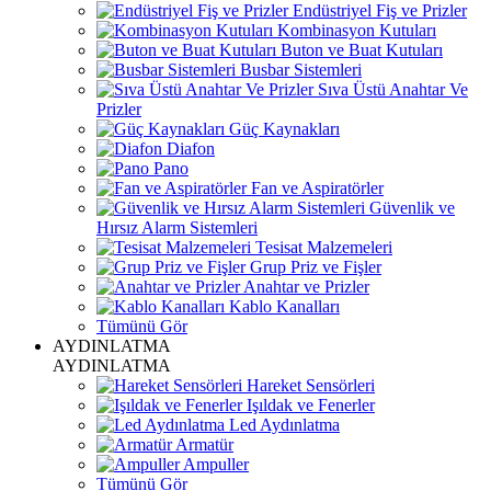
Endüstriyel Fiş ve Prizler
Kombinasyon Kutuları
Buton ve Buat Kutuları
Busbar Sistemleri
Sıva Üstü Anahtar Ve
Prizler
Güç Kaynakları
Diafon
Pano
Fan ve Aspiratörler
Güvenlik ve
Hırsız Alarm Sistemleri
Tesisat Malzemeleri
Grup Priz ve Fişler
Anahtar ve Prizler
Kablo Kanalları
Tümünü Gör
AYDINLATMA
AYDINLATMA
Hareket Sensörleri
Işıldak ve Fenerler
Led Aydınlatma
Armatür
Ampuller
Tümünü Gör