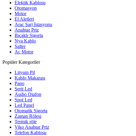
Elektik Kablosu
Otomasyon
Motor
El Aletleri
Araç Şarj İstasyonu
Anahtar Priz
Bıçaklı Sigorta
Nya Kablo
Şalter
Ac Motor
Popüler Kategoriler
Lityum Pil
Kablo Makarası
Pano
Şerit Led
Audio Diafon
Spot Led
Led Panel
Otomatik Sigorta
Zaman Rölesi
Termik röle
Viko Anahtar Priz
Telefon Kablosu