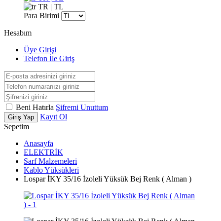
TR | TL
Para Birimi
Hesabım
Üye Girişi
Telefon İle Giriş
Beni Hatırla
Şifremi Unuttum
Kayıt Ol
Giriş Yap
Sepetim
Anasayfa
ELEKTRİK
Sarf Malzemeleri
Kablo Yüksükleri
Lospar İKY 35/16 İzoleli Yüksük Bej Renk ( Alman )