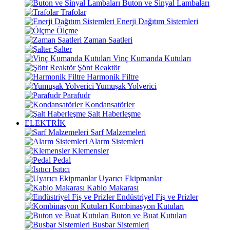
Buton ve Sinyal Lambaları
Trafolar
Enerji Dağıtım Sistemleri
Ölçme
Zaman Saatleri
Şalter
Vinç Kumanda Kutuları
Şönt Reaktör
Harmonik Filtre
Yumuşak Yolverici
Parafudr
Kondansatörler
Şalt Haberleşme
ELEKTRİK
Sarf Malzemeleri
Alarm Sistemleri
Klemensler
Pedal
Isıtıcı
Uyarıcı Ekipmanlar
Kablo Makarası
Endüstriyel Fiş ve Prizler
Kombinasyon Kutuları
Buton ve Buat Kutuları
Busbar Sistemleri