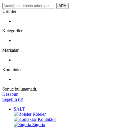
ARA
Ürünler
Kategoriler
Markalar
Kombinler
Sonuç bulunamadı.
Hesabım
Sepetim
(
0
)
ŞALT
Röleler
Kontaktör
Sigorta