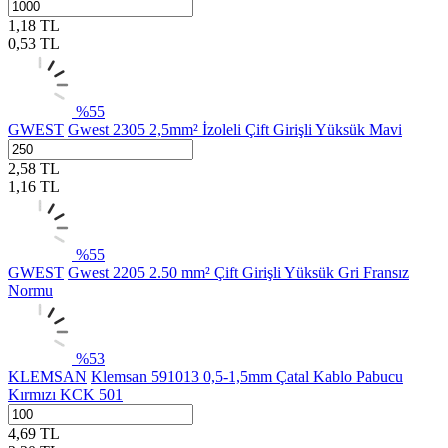
1,18
TL
0,53
TL
%
55
GWEST
Gwest 2305 2,5mm² İzoleli Çift Girişli Yüksük Mavi
2,58
TL
1,16
TL
%
55
GWEST
Gwest 2205 2.50 mm² Çift Girişli Yüksük Gri Fransız
Normu
%
53
KLEMSAN
Klemsan 591013 0,5-1,5mm Çatal Kablo Pabucu
Kırmızı KCK 501
4,69
TL