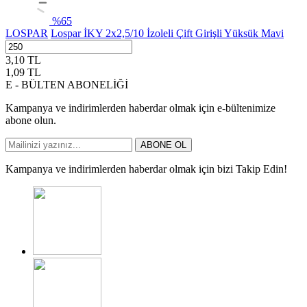
%
65
LOSPAR
Lospar İKY 2x2,5/10 İzoleli Çift Girişli Yüksük Mavi
3,10
TL
1,09
TL
E - BÜLTEN ABONELİĞİ
Kampanya ve indirimlerden haberdar olmak için e-bültenimize
abone olun.
ABONE OL
Kampanya ve indirimlerden haberdar olmak için bizi Takip Edin!