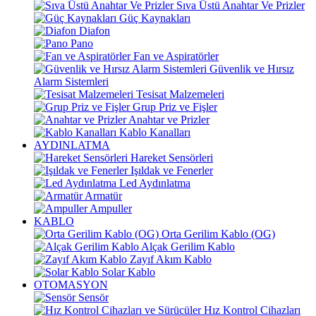
Sıva Üstü Anahtar Ve Prizler
Güç Kaynakları
Diafon
Pano
Fan ve Aspiratörler
Güvenlik ve Hırsız
Alarm Sistemleri
Tesisat Malzemeleri
Grup Priz ve Fişler
Anahtar ve Prizler
Kablo Kanalları
AYDINLATMA
Hareket Sensörleri
Işıldak ve Fenerler
Led Aydınlatma
Armatür
Ampuller
KABLO
Orta Gerilim Kablo (OG)
Alçak Gerilim Kablo
Zayıf Akım Kablo
Solar Kablo
OTOMASYON
Sensör
Hız Kontrol Cihazları