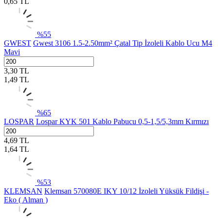
0,65
TL
%
55
GWEST
Gwest 3106 1.5-2.50mm² Çatal Tip İzoleli Kablo Ucu M4
Mavi
3,30
TL
1,49
TL
%
65
LOSPAR
Lospar KYK 501 Kablo Pabucu 0,5-1,5/5,3mm Kırmızı
4,69
TL
1,64
TL
%
53
KLEMSAN
Klemsan 570080E IKY 10/12 İzoleli Yüksük Fildişi -
Eko ( Alman )