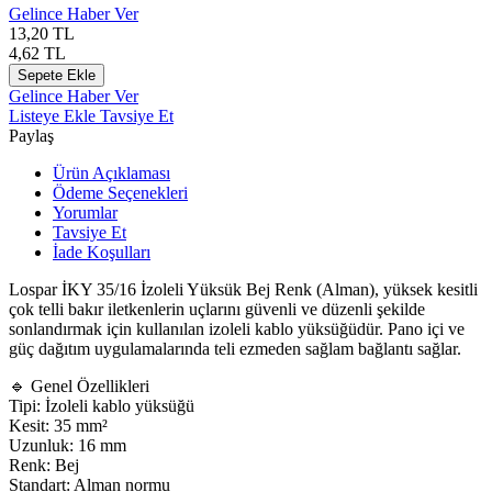
Gelince Haber Ver
13,20
TL
4,62
TL
Sepete Ekle
Gelince Haber Ver
Listeye Ekle
Tavsiye Et
Paylaş
Ürün Açıklaması
Ödeme Seçenekleri
Yorumlar
Tavsiye Et
İade Koşulları
Lospar İKY 35/16 İzoleli Yüksük Bej Renk (Alman), yüksek kesitli
çok telli bakır iletkenlerin uçlarını güvenli ve düzenli şekilde
sonlandırmak için kullanılan izoleli kablo yüksüğüdür. Pano içi ve
güç dağıtım uygulamalarında teli ezmeden sağlam bağlantı sağlar.
🔹 Genel Özellikleri
Tipi: İzoleli kablo yüksüğü
Kesit: 35 mm²
Uzunluk: 16 mm
Renk: Bej
Standart: Alman normu