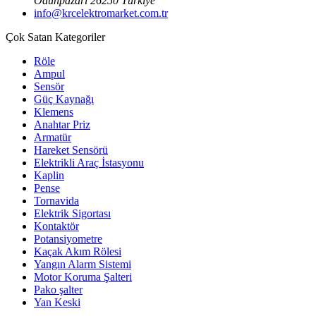
Odunpazarı 26250 Türkiye
info@krcelektromarket.com.tr
Çok Satan Kategoriler
Röle
Ampul
Sensör
Güç Kaynağı
Klemens
Anahtar Priz
Armatür
Hareket Sensörü
Elektrikli Araç İstasyonu
Kaplin
Pense
Tornavida
Elektrik Sigortası
Kontaktör
Potansiyometre
Kaçak Akım Rölesi
Yangın Alarm Sistemi
Motor Koruma Şalteri
Pako şalter
Yan Keski