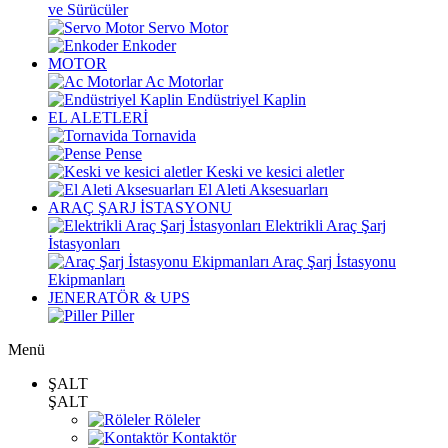
ve Sürücüler
Servo Motor
Enkoder
MOTOR
Ac Motorlar
Endüstriyel Kaplin
EL ALETLERİ
Tornavida
Pense
Keski ve kesici aletler
El Aleti Aksesuarları
ARAÇ ŞARJ İSTASYONU
Elektrikli Araç Şarj
İstasyonları
Araç Şarj İstasyonu
Ekipmanları
JENERATÖR & UPS
Piller
Menü
ŞALT
ŞALT
Röleler
Kontaktör