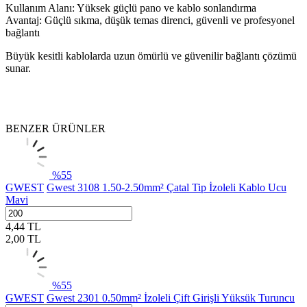
Kullanım Alanı: Yüksek güçlü pano ve kablo sonlandırma
Avantaj: Güçlü sıkma, düşük temas direnci, güvenli ve profesyonel
bağlantı
Büyük kesitli kablolarda uzun ömürlü ve güvenilir bağlantı çözümü
sunar.
BENZER ÜRÜNLER
%
55
GWEST
Gwest 3108 1.50-2.50mm² Çatal Tip İzoleli Kablo Ucu
Mavi
4,44
TL
2,00
TL
%
55
GWEST
Gwest 2301 0.50mm² İzoleli Çift Girişli Yüksük Turuncu