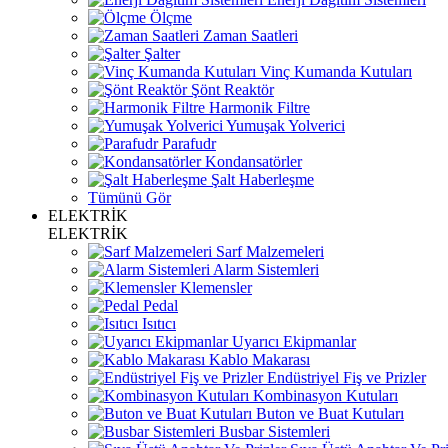
Ölçme
Zaman Saatleri
Şalter
Vinç Kumanda Kutuları
Şönt Reaktör
Harmonik Filtre
Yumuşak Yolverici
Parafudr
Kondansatörler
Şalt Haberleşme
Tümünü Gör
ELEKTRİK
ELEKTRİK
Sarf Malzemeleri
Alarm Sistemleri
Klemensler
Pedal
Isıtıcı
Uyarıcı Ekipmanlar
Kablo Makarası
Endüstriyel Fiş ve Prizler
Kombinasyon Kutuları
Buton ve Buat Kutuları
Busbar Sistemleri