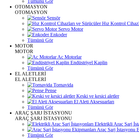
Tümünü Gör
OTOMASYON
OTOMASYON
Sensör
Hız Kontrol Cihazl
Servo Motor
Enkoder
Tümünü Gör
MOTOR
MOTOR
Ac Motorlar
Endüstriyel Kaplin
Tümünü Gör
EL ALETLERİ
EL ALETLERİ
Tornavida
Pense
Keski ve kesici aletler
El Aleti Aksesuarları
Tümünü Gör
ARAÇ ŞARJ İSTASYONU
ARAÇ ŞARJ İSTASYONU
Elektrikli Araç Şarj İst
Araç Şarj İstasyonu 
Tümünü Gör