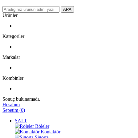
ARA
Ürünler
Kategoriler
Markalar
Kombinler
Sonuç bulunamadı.
Hesabım
Sepetim
(
0
)
ŞALT
Röleler
Kontaktör
Sigorta