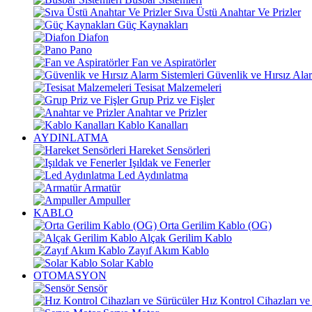
Sıva Üstü Anahtar Ve Prizler
Güç Kaynakları
Diafon
Pano
Fan ve Aspiratörler
Güvenlik ve Hırsız Alar
Tesisat Malzemeleri
Grup Priz ve Fişler
Anahtar ve Prizler
Kablo Kanalları
AYDINLATMA
Hareket Sensörleri
Işıldak ve Fenerler
Led Aydınlatma
Armatür
Ampuller
KABLO
Orta Gerilim Kablo (OG)
Alçak Gerilim Kablo
Zayıf Akım Kablo
Solar Kablo
OTOMASYON
Sensör
Hız Kontrol Cihazları ve