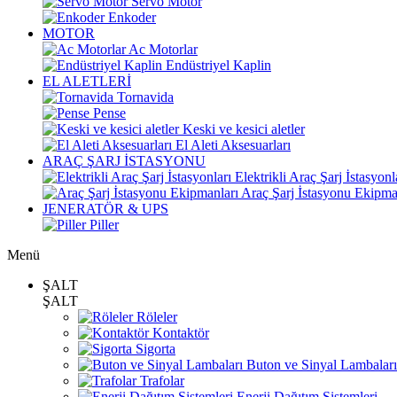
Servo Motor
Enkoder
MOTOR
Ac Motorlar
Endüstriyel Kaplin
EL ALETLERİ
Tornavida
Pense
Keski ve kesici aletler
El Aleti Aksesuarları
ARAÇ ŞARJ İSTASYONU
Elektrikli Araç Şarj İstasyonl
Araç Şarj İstasyonu Ekipma
JENERATÖR & UPS
Piller
Menü
ŞALT
ŞALT
Röleler
Kontaktör
Sigorta
Buton ve Sinyal Lambaları
Trafolar
Enerji Dağıtım Sistemleri