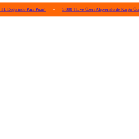
rinde Para Puan!
•
5.000 TL ve Üzeri Alışverişlerde Kargo Ücretsiz!