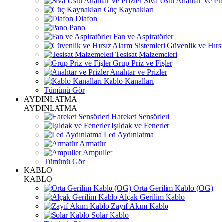
Sıva Üstü Anahtar Ve Pri
Güç Kaynakları
Diafon
Pano
Fan ve Aspiratörler
Güvenlik ve Hırsı
Tesisat Malzemeleri
Grup Priz ve Fişler
Anahtar ve Prizler
Kablo Kanalları
Tümünü Gör
AYDINLATMA
AYDINLATMA
Hareket Sensörleri
Işıldak ve Fenerler
Led Aydınlatma
Armatür
Ampuller
Tümünü Gör
KABLO
KABLO
Orta Gerilim Kablo (OG)
Alçak Gerilim Kablo
Zayıf Akım Kablo
Solar Kablo