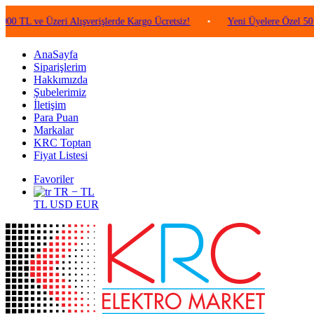
e Üzeri Alışverişlerde Kargo Ücretsiz!
•
Yeni Üyelere Özel 50 TL Değe
AnaSayfa
Siparişlerim
Hakkımızda
Şubelerimiz
İletişim
Para Puan
Markalar
KRC Toptan
Fiyat Listesi
Favoriler
TR − TL
TL
USD
EUR