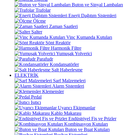
Buton ve Sinyal Lambaları
Trafolar
Enerji Dağıtım Sistemleri
Ölçme
Zaman Saatleri
Şalter
Vinç Kumanda Kutuları
Şönt Reaktör
Harmonik Filtre
Yumuşak Yolverici
Parafudr
Kondansatörler
Şalt Haberleşme
ELEKTRİK
Sarf Malzemeleri
Alarm Sistemleri
Klemensler
Pedal
Isıtıcı
Uyarıcı Ekipmanlar
Kablo Makarası
Endüstriyel Fiş ve Prizler
Kombinasyon Kutuları
Buton ve Buat Kutuları
Busbar Sistemleri