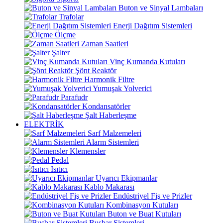
Buton ve Sinyal Lambaları
Trafolar
Enerji Dağıtım Sistemleri
Ölçme
Zaman Saatleri
Şalter
Vinç Kumanda Kutuları
Şönt Reaktör
Harmonik Filtre
Yumuşak Yolverici
Parafudr
Kondansatörler
Şalt Haberleşme
ELEKTRİK
Sarf Malzemeleri
Alarm Sistemleri
Klemensler
Pedal
Isıtıcı
Uyarıcı Ekipmanlar
Kablo Makarası
Endüstriyel Fiş ve Prizler
Kombinasyon Kutuları
Buton ve Buat Kutuları
Busbar Sistemleri