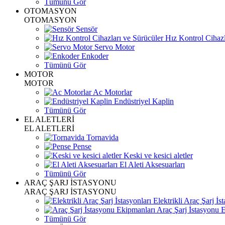
Tümünü Gör
OTOMASYON
OTOMASYON
Sensör
Hız Kontrol Cihazl
Servo Motor
Enkoder
Tümünü Gör
MOTOR
MOTOR
Ac Motorlar
Endüstriyel Kaplin
Tümünü Gör
EL ALETLERİ
EL ALETLERİ
Tornavida
Pense
Keski ve kesici aletler
El Aleti Aksesuarları
Tümünü Gör
ARAÇ ŞARJ İSTASYONU
ARAÇ ŞARJ İSTASYONU
Elektrikli Araç Şarj İst
Araç Şarj İstasyonu 
Tümünü Gör