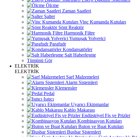
Ölçme
Zaman Saatleri
Şalter
Vinç Kumanda Kutuları
Şönt Reaktör
Harmonik Filtre
Yumuşak Yolverici
Parafudr
Kondansatörler
Şalt Haberleşme
Tümünü Gör
ELEKTRİK
ELEKTRİK
Sarf Malzemeleri
Alarm Sistemleri
Klemensler
Pedal
Isıtıcı
Uyarıcı Ekipmanlar
Kablo Makarası
Endüstriyel Fiş ve Prizler
Kombinasyon Kutuları
Buton ve Buat Kutuları
Busbar Sistemleri