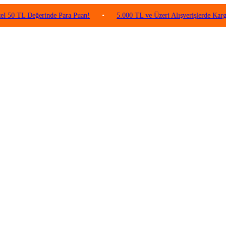
 Değerinde Para Puan!
•
5.000 TL ve Üzeri Alışverişlerde Kargo Ücretsi