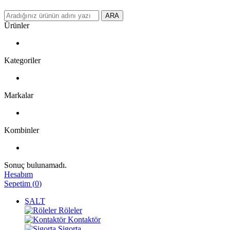
ARA
Ürünler
Kategoriler
Markalar
Kombinler
Sonuç bulunamadı.
Hesabım
Sepetim
(
0
)
ŞALT
Röleler
Kontaktör
Sigorta