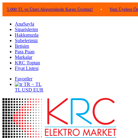
 TL ve Üzeri Alışverişlerde Kargo Ücretsiz!
•
Yeni Üyelere Özel 50 TL
AnaSayfa
Siparişlerim
Hakkımızda
Şubelerimiz
İletişim
Para Puan
Markalar
KRC Toptan
Fiyat Listesi
Favoriler
TR − TL
TL
USD
EUR