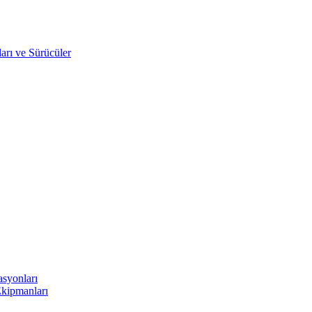
arı ve Sürücüler
asyonları
Ekipmanları