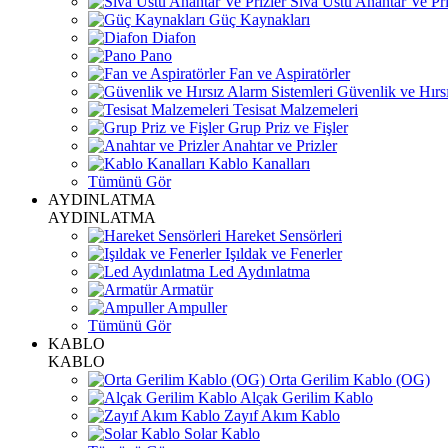
Sıva Üstü Anahtar Ve Pri
Güç Kaynakları
Diafon
Pano
Fan ve Aspiratörler
Güvenlik ve Hırsı
Tesisat Malzemeleri
Grup Priz ve Fişler
Anahtar ve Prizler
Kablo Kanalları
Tümünü Gör
AYDINLATMA
AYDINLATMA
Hareket Sensörleri
Işıldak ve Fenerler
Led Aydınlatma
Armatür
Ampuller
Tümünü Gör
KABLO
KABLO
Orta Gerilim Kablo (OG)
Alçak Gerilim Kablo
Zayıf Akım Kablo
Solar Kablo