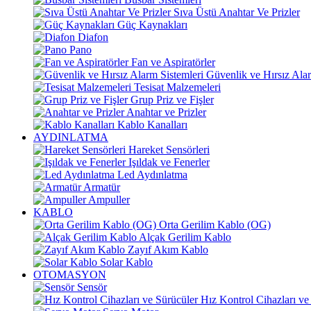
Sıva Üstü Anahtar Ve Prizler
Güç Kaynakları
Diafon
Pano
Fan ve Aspiratörler
Güvenlik ve Hırsız Alar
Tesisat Malzemeleri
Grup Priz ve Fişler
Anahtar ve Prizler
Kablo Kanalları
AYDINLATMA
Hareket Sensörleri
Işıldak ve Fenerler
Led Aydınlatma
Armatür
Ampuller
KABLO
Orta Gerilim Kablo (OG)
Alçak Gerilim Kablo
Zayıf Akım Kablo
Solar Kablo
OTOMASYON
Sensör
Hız Kontrol Cihazları ve