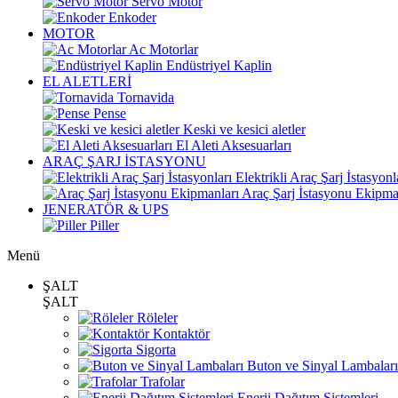
Servo Motor
Enkoder
MOTOR
Ac Motorlar
Endüstriyel Kaplin
EL ALETLERİ
Tornavida
Pense
Keski ve kesici aletler
El Aleti Aksesuarları
ARAÇ ŞARJ İSTASYONU
Elektrikli Araç Şarj İstasyonl
Araç Şarj İstasyonu Ekipma
JENERATÖR & UPS
Piller
Menü
ŞALT
ŞALT
Röleler
Kontaktör
Sigorta
Buton ve Sinyal Lambaları
Trafolar
Enerji Dağıtım Sistemleri