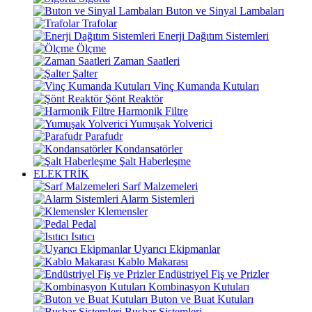
Buton ve Sinyal Lambaları
Trafolar
Enerji Dağıtım Sistemleri
Ölçme
Zaman Saatleri
Şalter
Vinç Kumanda Kutuları
Şönt Reaktör
Harmonik Filtre
Yumuşak Yolverici
Parafudr
Kondansatörler
Şalt Haberleşme
ELEKTRİK
Sarf Malzemeleri
Alarm Sistemleri
Klemensler
Pedal
Isıtıcı
Uyarıcı Ekipmanlar
Kablo Makarası
Endüstriyel Fiş ve Prizler
Kombinasyon Kutuları
Buton ve Buat Kutuları
Busbar Sistemleri