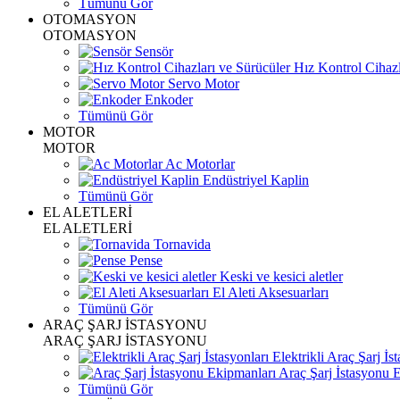
Tümünü Gör
OTOMASYON
OTOMASYON
Sensör
Hız Kontrol Cihazl
Servo Motor
Enkoder
Tümünü Gör
MOTOR
MOTOR
Ac Motorlar
Endüstriyel Kaplin
Tümünü Gör
EL ALETLERİ
EL ALETLERİ
Tornavida
Pense
Keski ve kesici aletler
El Aleti Aksesuarları
Tümünü Gör
ARAÇ ŞARJ İSTASYONU
ARAÇ ŞARJ İSTASYONU
Elektrikli Araç Şarj İst
Araç Şarj İstasyonu 
Tümünü Gör