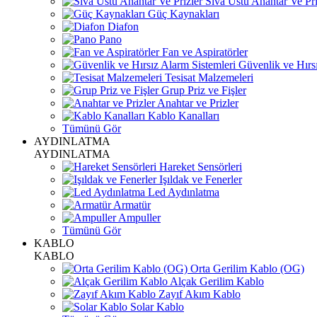
Sıva Üstü Anahtar Ve Pri
Güç Kaynakları
Diafon
Pano
Fan ve Aspiratörler
Güvenlik ve Hırsı
Tesisat Malzemeleri
Grup Priz ve Fişler
Anahtar ve Prizler
Kablo Kanalları
Tümünü Gör
AYDINLATMA
AYDINLATMA
Hareket Sensörleri
Işıldak ve Fenerler
Led Aydınlatma
Armatür
Ampuller
Tümünü Gör
KABLO
KABLO
Orta Gerilim Kablo (OG)
Alçak Gerilim Kablo
Zayıf Akım Kablo
Solar Kablo