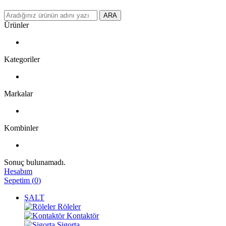
ARA
Ürünler
Kategoriler
Markalar
Kombinler
Sonuç bulunamadı.
Hesabım
Sepetim
(
0
)
ŞALT
Röleler
Kontaktör
Sigorta