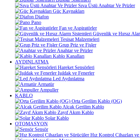
Sıva Üstü Anahtar Ve Prizler
Güç Kaynakları
Diafon
Pano
Fan ve Aspiratörler
Güvenlik ve Hırsız Alar
Tesisat Malzemeleri
Grup Priz ve Fişler
Anahtar ve Prizler
Kablo Kanalları
AYDINLATMA
Hareket Sensörleri
Işıldak ve Fenerler
Led Aydınlatma
Armatür
Ampuller
KABLO
Orta Gerilim Kablo (OG)
Alçak Gerilim Kablo
Zayıf Akım Kablo
Solar Kablo
OTOMASYON
Sensör
Hız Kontrol Cihazları ve