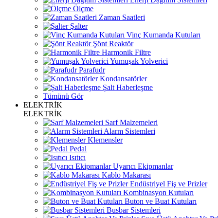
Ölçme
Zaman Saatleri
Şalter
Vinç Kumanda Kutuları
Şönt Reaktör
Harmonik Filtre
Yumuşak Yolverici
Parafudr
Kondansatörler
Şalt Haberleşme
Tümünü Gör
ELEKTRİK
ELEKTRİK
Sarf Malzemeleri
Alarm Sistemleri
Klemensler
Pedal
Isıtıcı
Uyarıcı Ekipmanlar
Kablo Makarası
Endüstriyel Fiş ve Prizler
Kombinasyon Kutuları
Buton ve Buat Kutuları
Busbar Sistemleri