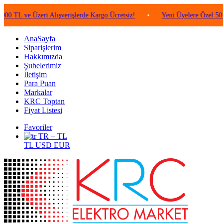
e Üzeri Alışverişlerde Kargo Ücretsiz!
•
Yeni Üyelere Özel 50 TL Değe
AnaSayfa
Siparişlerim
Hakkımızda
Şubelerimiz
İletişim
Para Puan
Markalar
KRC Toptan
Fiyat Listesi
Favoriler
TR − TL
TL
USD
EUR