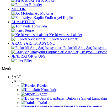
Servo Motor
Enkoder
MOTOR
Ac Motorlar
Endüstriyel Kaplin
EL ALETLERİ
Tornavida
Pense
Keski ve kesici aletler
El Aleti Aksesuarları
ARAÇ ŞARJ İSTASYONU
Elektrikli Araç Şarj İstasyonl
Araç Şarj İstasyonu Ekipma
JENERATÖR & UPS
Piller
Menü
ŞALT
ŞALT
Röleler
Kontaktör
Sigorta
Buton ve Sinyal Lambaları
Trafolar
Enerji Dağıtım Sistemleri