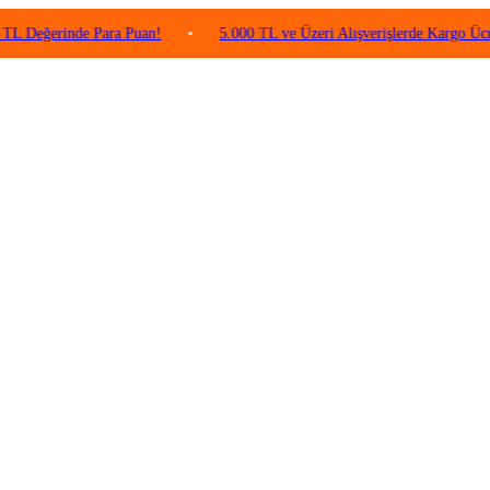
rinde Para Puan!
•
5.000 TL ve Üzeri Alışverişlerde Kargo Ücretsiz!