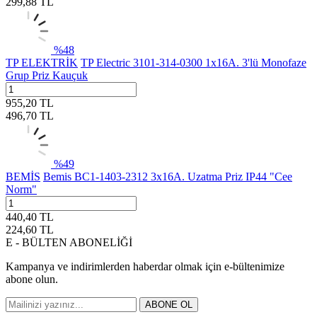
299,88
TL
%
48
TP ELEKTRİK
TP Electric 3101-314-0300 1x16A. 3'lü Monofaze
Grup Priz Kauçuk
955,20
TL
496,70
TL
%
49
BEMİS
Bemis BC1-1403-2312 3x16A. Uzatma Priz IP44 "Cee
Norm"
440,40
TL
224,60
TL
E - BÜLTEN ABONELİĞİ
Kampanya ve indirimlerden haberdar olmak için e-bültenimize
abone olun.
ABONE OL