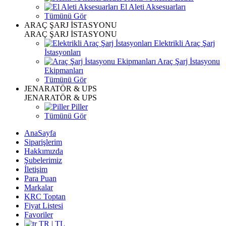
El Aleti Aksesuarları
Tümünü Gör
ARAÇ ŞARJ İSTASYONU
ARAÇ ŞARJ İSTASYONU
Elektrikli Araç Şarj
İstasyonları
Araç Şarj İstasyonu
Ekipmanları
Tümünü Gör
JENARATÖR & UPS
JENARATÖR & UPS
Piller
Tümünü Gör
AnaSayfa
Siparişlerim
Hakkımızda
Şubelerimiz
İletişim
Para Puan
Markalar
KRC Toptan
Fiyat Listesi
Favoriler
TR | TL