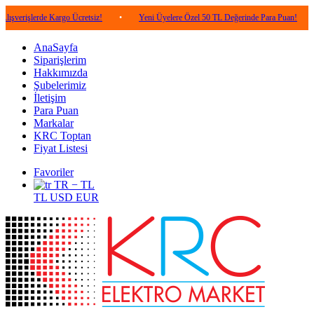
erde Kargo Ücretsiz!
•
Yeni Üyelere Özel 50 TL Değerinde Para Puan!
•
5.00
AnaSayfa
Siparişlerim
Hakkımızda
Şubelerimiz
İletişim
Para Puan
Markalar
KRC Toptan
Fiyat Listesi
Favoriler
TR − TL
TL
USD
EUR