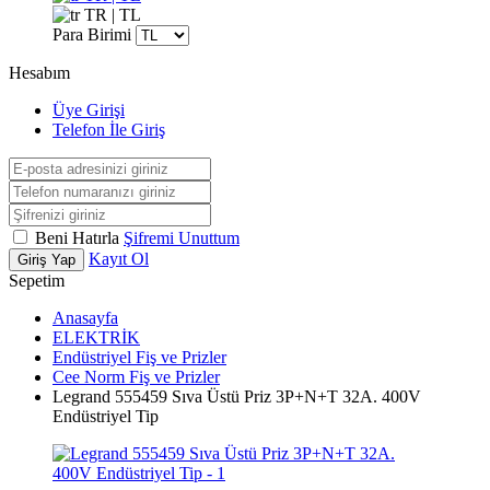
TR | TL
Para Birimi
Hesabım
Üye Girişi
Telefon İle Giriş
Beni Hatırla
Şifremi Unuttum
Kayıt Ol
Giriş Yap
Sepetim
Anasayfa
ELEKTRİK
Endüstriyel Fiş ve Prizler
Cee Norm Fiş ve Prizler
Legrand 555459 Sıva Üstü Priz 3P+N+T 32A. 400V
Endüstriyel Tip