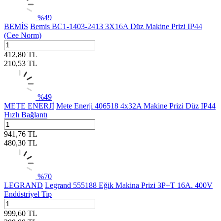
%
49
BEMİS
Bemis BC1-1403-2413 3X16A Düz Makine Prizi IP44
(Cee Norm)
412,80
TL
210,53
TL
%
49
METE ENERJİ
Mete Enerji 406518 4x32A Makine Prizi Düz IP44
Hızlı Bağlantı
941,76
TL
480,30
TL
%
70
LEGRAND
Legrand 555188 Eğik Makina Prizi 3P+T 16A. 400V
Endüstriyel Tip
999,60
TL