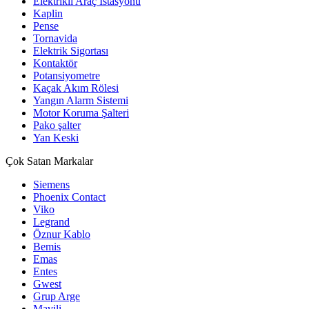
Elektrikli Araç İstasyonu
Kaplin
Pense
Tornavida
Elektrik Sigortası
Kontaktör
Potansiyometre
Kaçak Akım Rölesi
Yangın Alarm Sistemi
Motor Koruma Şalteri
Pako şalter
Yan Keski
Çok Satan Markalar
Siemens
Phoenix Contact
Viko
Legrand
Öznur Kablo
Bemis
Emas
Entes
Gwest
Grup Arge
Mavili