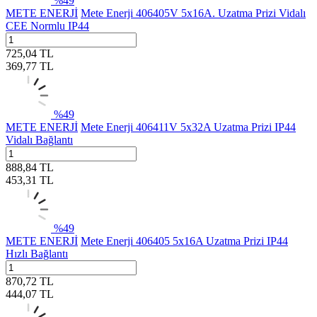
%
49
METE ENERJİ
Mete Enerji 406405V 5x16A. Uzatma Prizi Vidalı
CEE Normlu IP44
725,04
TL
369,77
TL
%
49
METE ENERJİ
Mete Enerji 406411V 5x32A Uzatma Prizi IP44
Vidalı Bağlantı
888,84
TL
453,31
TL
%
49
METE ENERJİ
Mete Enerji 406405 5x16A Uzatma Prizi IP44
Hızlı Bağlantı
870,72
TL
444,07
TL