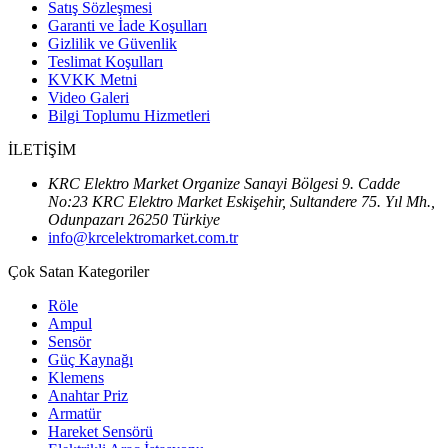
Satış Sözleşmesi
Garanti ve İade Koşulları
Gizlilik ve Güvenlik
Teslimat Koşulları
KVKK Metni
Video Galeri
Bilgi Toplumu Hizmetleri
İLETİŞİM
KRC Elektro Market Organize Sanayi Bölgesi 9. Cadde
No:23 KRC Elektro Market Eskişehir, Sultandere 75. Yıl Mh.,
Odunpazarı 26250 Türkiye
info@krcelektromarket.com.tr
Çok Satan Kategoriler
Röle
Ampul
Sensör
Güç Kaynağı
Klemens
Anahtar Priz
Armatür
Hareket Sensörü