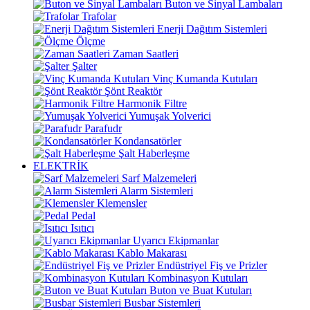
Buton ve Sinyal Lambaları
Trafolar
Enerji Dağıtım Sistemleri
Ölçme
Zaman Saatleri
Şalter
Vinç Kumanda Kutuları
Şönt Reaktör
Harmonik Filtre
Yumuşak Yolverici
Parafudr
Kondansatörler
Şalt Haberleşme
ELEKTRİK
Sarf Malzemeleri
Alarm Sistemleri
Klemensler
Pedal
Isıtıcı
Uyarıcı Ekipmanlar
Kablo Makarası
Endüstriyel Fiş ve Prizler
Kombinasyon Kutuları
Buton ve Buat Kutuları
Busbar Sistemleri