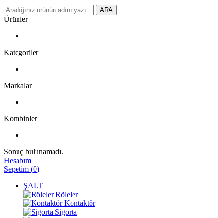
ARA
Ürünler
Kategoriler
Markalar
Kombinler
Sonuç bulunamadı.
Hesabım
Sepetim
(
0
)
ŞALT
Röleler
Kontaktör
Sigorta