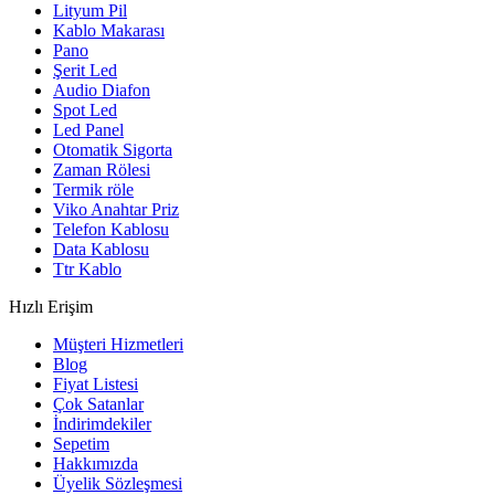
Lityum Pil
Kablo Makarası
Pano
Şerit Led
Audio Diafon
Spot Led
Led Panel
Otomatik Sigorta
Zaman Rölesi
Termik röle
Viko Anahtar Priz
Telefon Kablosu
Data Kablosu
Ttr Kablo
Hızlı Erişim
Müşteri Hizmetleri
Blog
Fiyat Listesi
Çok Satanlar
İndirimdekiler
Sepetim
Hakkımızda
Üyelik Sözleşmesi