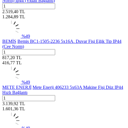
Norm) Ip44 (Vidalı Bağlantı)
2.519,40
TL
1.284,89
TL
%
49
BEMİS
Bemis BC1-1505-2236 5x16A. Duvar Fişi Eğik Tip IP44
(Cee Norm)
817,20
TL
416,77
TL
%
49
METE ENERJİ
Mete Enerji 406233 5x63A Makine Fişi Düz IP44
Hızlı Bağlantı
3.139,92
TL
1.601,36
TL