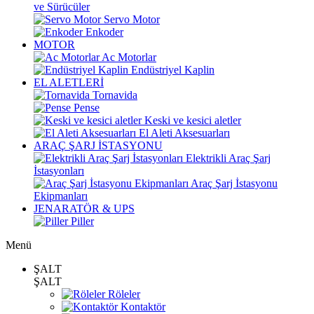
ve Sürücüler
Servo Motor
Enkoder
MOTOR
Ac Motorlar
Endüstriyel Kaplin
EL ALETLERİ
Tornavida
Pense
Keski ve kesici aletler
El Aleti Aksesuarları
ARAÇ ŞARJ İSTASYONU
Elektrikli Araç Şarj
İstasyonları
Araç Şarj İstasyonu
Ekipmanları
JENARATÖR & UPS
Piller
Menü
ŞALT
ŞALT
Röleler
Kontaktör