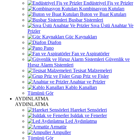
Endüstriyel Fiş ve Prizler
Kombinasyon Kutuları
Buton ve Buat Kutuları
Busbar Sistemleri
Sıva Üstü Anahtar Ve
Prizler
Güç Kaynakları
Diafon
Pano
Fan ve Aspiratörler
Güvenlik ve
Hırsız Alarm Sistemleri
Tesisat Malzemeleri
Grup Priz ve Fişler
Anahtar ve Prizler
Kablo Kanalları
Tümünü Gör
AYDINLATMA
AYDINLATMA
Hareket Sensörleri
Işıldak ve Fenerler
Led Aydınlatma
Armatür
Ampuller
Tümünü Gör