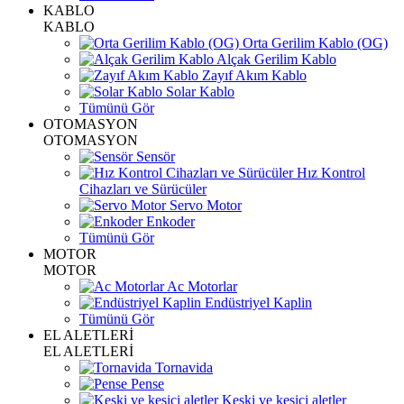
KABLO
KABLO
Orta Gerilim Kablo (OG)
Alçak Gerilim Kablo
Zayıf Akım Kablo
Solar Kablo
Tümünü Gör
OTOMASYON
OTOMASYON
Sensör
Hız Kontrol
Cihazları ve Sürücüler
Servo Motor
Enkoder
Tümünü Gör
MOTOR
MOTOR
Ac Motorlar
Endüstriyel Kaplin
Tümünü Gör
EL ALETLERİ
EL ALETLERİ
Tornavida
Pense
Keski ve kesici aletler