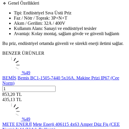
🔹 Genel Özellikleri
Tipi: Endüstriyel Sıva Üstü Priz
Faz / Nötr / Toprak: 3P+N+T
Akım / Gerilim: 32A / 400V
Kullanım Alanı: Sanayi ve endüstriyel tesisler
Avantajı: Kolay montaj, sağlam gövde ve güvenli bağlantı
Bu priz, endüstriyel ortamda güvenli ve sürekli enerji iletimi sağlar.
BENZER ÜRÜNLER
%
49
BEMİS
Bemis BC1-1505-7440 5x16A. Makine Prizi IP67 (Cee
Norm)
853,20
TL
435,13
TL
%
49
METE ENERJİ
Mete Enerji 406115 4x63 Amper Düz Fiş (CEE