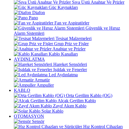
Sıva Üstü Anahtar Ve Prizler
Güç Kaynakları
Diafon
Pano
Fan ve Aspiratörler
Güvenlik ve Hırsız
Alarm Sistemleri
Tesisat Malzemeleri
Grup Priz ve Fişler
Anahtar ve Prizler
Kablo Kanalları
AYDINLATMA
Hareket Sensörleri
Işıldak ve Fenerler
Led Aydınlatma
Armatür
Ampuller
KABLO
Orta Gerilim Kablo (OG)
Alçak Gerilim Kablo
Zayıf Akım Kablo
Solar Kablo
OTOMASYON
Sensör
Hız Kontrol Cihazları