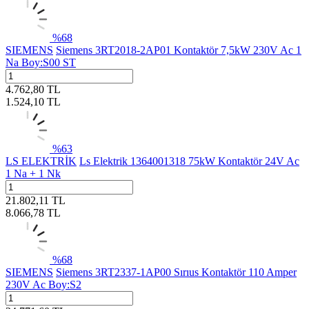
%
68
SIEMENS
Siemens 3RT2018-2AP01 Kontaktör 7,5kW 230V Ac 1
Na Boy:S00 ST
4.762,80
TL
1.524,10
TL
%
63
LS ELEKTRİK
Ls Elektrik 1364001318 75kW Kontaktör 24V Ac
1 Na + 1 Nk
21.802,11
TL
8.066,78
TL
%
68
SIEMENS
Siemens 3RT2337-1AP00 Sırıus Kontaktör 110 Amper
230V Ac Boy:S2