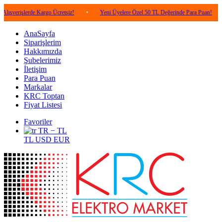
erde Kargo Ücretsiz!
•
Yeni Üyelere Özel 50 TL Değerinde Para Puan!
•
5.00
AnaSayfa
Siparişlerim
Hakkımızda
Şubelerimiz
İletişim
Para Puan
Markalar
KRC Toptan
Fiyat Listesi
Favoriler
TR − TL
TL
USD
EUR