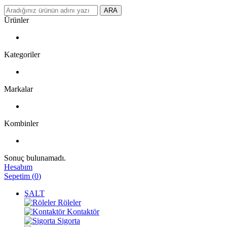
ARA
Ürünler
Kategoriler
Markalar
Kombinler
Sonuç bulunamadı.
Hesabım
Sepetim
(
0
)
ŞALT
Röleler
Kontaktör
Sigorta