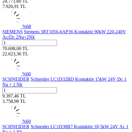
24.771,60
TL
7.926,91
TL
%
68
SIEMENS
Siemens 3RT1056-6AP36 Kontaktör 90kW 220-240V
Ac/Dc 2Na+2Nk
70.698,00
TL
22.623,36
TL
%
60
SCHNEIDER
Schneider LC1D32BD Kontaktör 15kW 24V Dc 1
Na + 1 Nk
9.397,46
TL
3.758,98
TL
%
60
SCHNEIDER
Schneider LC1D38B7 Kontaktör 18,5kW 24V Ac 1
Na + 1 Nk