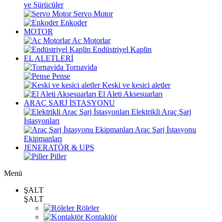
ve Sürücüler
Servo Motor
Enkoder
MOTOR
Ac Motorlar
Endüstriyel Kaplin
EL ALETLERİ
Tornavida
Pense
Keski ve kesici aletler
El Aleti Aksesuarları
ARAÇ ŞARJ İSTASYONU
Elektrikli Araç Şarj
İstasyonları
Araç Şarj İstasyonu
Ekipmanları
JENERATÖR & UPS
Piller
Menü
ŞALT
ŞALT
Röleler
Kontaktör