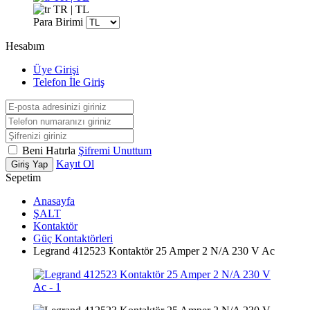
TR | TL
Para Birimi
Hesabım
Üye Girişi
Telefon İle Giriş
Beni Hatırla
Şifremi Unuttum
Kayıt Ol
Giriş Yap
Sepetim
Anasayfa
ŞALT
Kontaktör
Güç Kontaktörleri
Legrand 412523 Kontaktör 25 Amper 2 N/A 230 V Ac