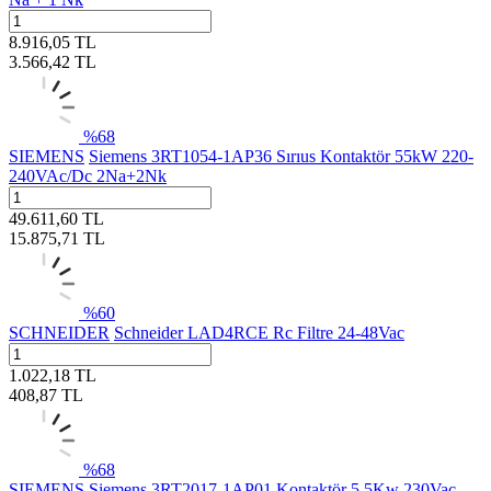
8.916,05
TL
3.566,42
TL
%
68
SIEMENS
Siemens 3RT1054-1AP36 Sırıus Kontaktör 55kW 220-
240VAc/Dc 2Na+2Nk
49.611,60
TL
15.875,71
TL
%
60
SCHNEIDER
Schneider LAD4RCE Rc Filtre 24-48Vac
1.022,18
TL
408,87
TL
%
68
SIEMENS
Siemens 3RT2017-1AP01 Kontaktör 5,5Kw 230Vac