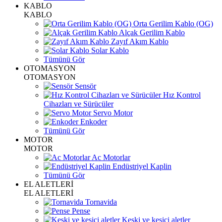
KABLO
KABLO
Orta Gerilim Kablo (OG)
Alçak Gerilim Kablo
Zayıf Akım Kablo
Solar Kablo
Tümünü Gör
OTOMASYON
OTOMASYON
Sensör
Hız Kontrol
Cihazları ve Sürücüler
Servo Motor
Enkoder
Tümünü Gör
MOTOR
MOTOR
Ac Motorlar
Endüstriyel Kaplin
Tümünü Gör
EL ALETLERİ
EL ALETLERİ
Tornavida
Pense
Keski ve kesici aletler