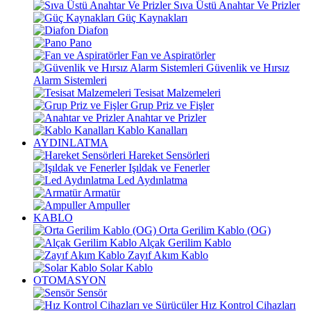
Sıva Üstü Anahtar Ve Prizler
Güç Kaynakları
Diafon
Pano
Fan ve Aspiratörler
Güvenlik ve Hırsız
Alarm Sistemleri
Tesisat Malzemeleri
Grup Priz ve Fişler
Anahtar ve Prizler
Kablo Kanalları
AYDINLATMA
Hareket Sensörleri
Işıldak ve Fenerler
Led Aydınlatma
Armatür
Ampuller
KABLO
Orta Gerilim Kablo (OG)
Alçak Gerilim Kablo
Zayıf Akım Kablo
Solar Kablo
OTOMASYON
Sensör
Hız Kontrol Cihazları