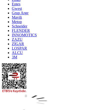
Entes
Gwest
Grup Arge
Mavili
Metop
Schneider
FLENDER
INNOMOTICS
ZAZU
ZİGAR
LOSPAR
ALCU
3M