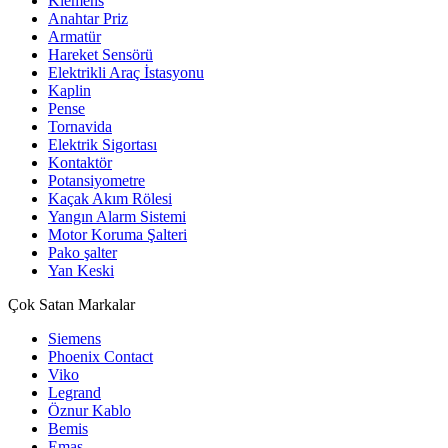
Klemens
Anahtar Priz
Armatür
Hareket Sensörü
Elektrikli Araç İstasyonu
Kaplin
Pense
Tornavida
Elektrik Sigortası
Kontaktör
Potansiyometre
Kaçak Akım Rölesi
Yangın Alarm Sistemi
Motor Koruma Şalteri
Pako şalter
Yan Keski
Çok Satan Markalar
Siemens
Phoenix Contact
Viko
Legrand
Öznur Kablo
Bemis
Emas