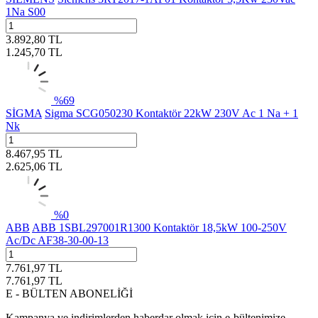
1Na S00
3.892,80
TL
1.245,70
TL
%
69
SİGMA
Sigma SCG050230 Kontaktör 22kW 230V Ac 1 Na + 1
Nk
8.467,95
TL
2.625,06
TL
%
0
ABB
ABB 1SBL297001R1300 Kontaktör 18,5kW 100-250V
Ac/Dc AF38-30-00-13
7.761,97
TL
7.761,97
TL
E - BÜLTEN ABONELİĞİ
Kampanya ve indirimlerden haberdar olmak için e-bültenimize