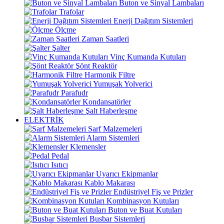
Buton ve Sinyal Lambaları
Trafolar
Enerji Dağıtım Sistemleri
Ölçme
Zaman Saatleri
Şalter
Vinç Kumanda Kutuları
Şönt Reaktör
Harmonik Filtre
Yumuşak Yolverici
Parafudr
Kondansatörler
Şalt Haberleşme
ELEKTRİK
Sarf Malzemeleri
Alarm Sistemleri
Klemensler
Pedal
Isıtıcı
Uyarıcı Ekipmanlar
Kablo Makarası
Endüstriyel Fiş ve Prizler
Kombinasyon Kutuları
Buton ve Buat Kutuları
Busbar Sistemleri