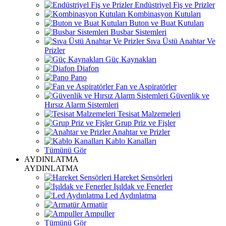
Endüstriyel Fiş ve Prizler
Kombinasyon Kutuları
Buton ve Buat Kutuları
Busbar Sistemleri
Sıva Üstü Anahtar Ve
Prizler
Güç Kaynakları
Diafon
Pano
Fan ve Aspiratörler
Güvenlik ve
Hırsız Alarm Sistemleri
Tesisat Malzemeleri
Grup Priz ve Fişler
Anahtar ve Prizler
Kablo Kanalları
Tümünü Gör
AYDINLATMA
AYDINLATMA
Hareket Sensörleri
Işıldak ve Fenerler
Led Aydınlatma
Armatür
Ampuller
Tümünü Gör