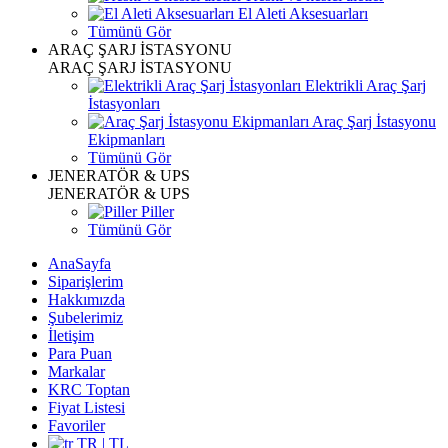
El Aleti Aksesuarları
Tümünü Gör
ARAÇ ŞARJ İSTASYONU
ARAÇ ŞARJ İSTASYONU
Elektrikli Araç Şarj
İstasyonları
Araç Şarj İstasyonu
Ekipmanları
Tümünü Gör
JENERATÖR & UPS
JENERATÖR & UPS
Piller
Tümünü Gör
AnaSayfa
Siparişlerim
Hakkımızda
Şubelerimiz
İletişim
Para Puan
Markalar
KRC Toptan
Fiyat Listesi
Favoriler
TR | TL