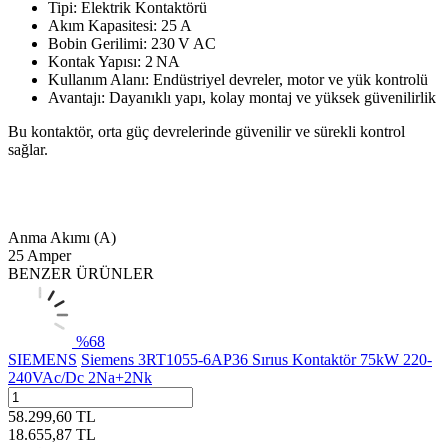
Tipi: Elektrik Kontaktörü
Akım Kapasitesi: 25 A
Bobin Gerilimi: 230 V AC
Kontak Yapısı: 2 NA
Kullanım Alanı: Endüstriyel devreler, motor ve yük kontrolü
Avantajı: Dayanıklı yapı, kolay montaj ve yüksek güvenilirlik
Bu kontaktör, orta güç devrelerinde güvenilir ve sürekli kontrol
sağlar.
Anma Akımı (A)
25 Amper
BENZER ÜRÜNLER
%
68
SIEMENS
Siemens 3RT1055-6AP36 Sırıus Kontaktör 75kW 220-
240VAc/Dc 2Na+2Nk
58.299,60
TL
18.655,87
TL