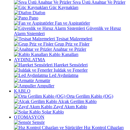
Sıva Üstü Anahtar Ve Prizler
Güç Kaynakları
Diafon
Pano
Fan ve Aspiratörler
Güvenlik ve Hırsız
Alarm Sistemleri
Tesisat Malzemeleri
Grup Priz ve Fişler
Anahtar ve Prizler
Kablo Kanalları
AYDINLATMA
Hareket Sensörleri
Işıldak ve Fenerler
Led Aydınlatma
Armatür
Ampuller
KABLO
Orta Gerilim Kablo (OG)
Alçak Gerilim Kablo
Zayıf Akım Kablo
Solar Kablo
OTOMASYON
Sensör
Hız Kontrol Cihazları