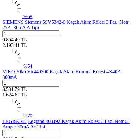
%
68
SIEMENS
Siemens 5SV5342-6 Kaçak Akım Rölesi 3 Faz+Nötr
25A. 30mA A Tipi
6.854,40
TL
2.193,41
TL
%
54
VİKO
Viko Vtr440300 Kaçak Akim Koruma Rölesi 4X40A
300mA
3.531,79
TL
1.624,62
TL
%
70
LEGRAND
Legrand 403192 Kaçak Akım Rölesi 3 Faz+Nötr 63
Amper 30mA Ac Tipi