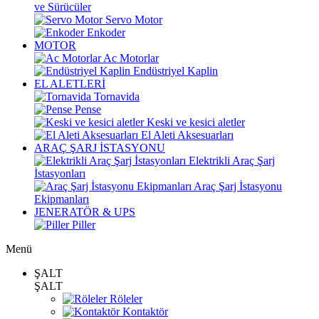
ve Sürücüler
Servo Motor
Enkoder
MOTOR
Ac Motorlar
Endüstriyel Kaplin
EL ALETLERİ
Tornavida
Pense
Keski ve kesici aletler
El Aleti Aksesuarları
ARAÇ ŞARJ İSTASYONU
Elektrikli Araç Şarj
İstasyonları
Araç Şarj İstasyonu
Ekipmanları
JENERATÖR & UPS
Piller
Menü
ŞALT
ŞALT
Röleler
Kontaktör