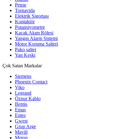
Pense
Tornavida
Elektrik Sigortası
Kontaktör
Potansiyometre
Kaçak Akım Rölesi
Yangın Alarm Sistemi
Motor Koruma Şalteri
Pako şalter
Yan Keski
Çok Satan Markalar
Siemens
Phoenix Contact
Viko
Legrand
Öznur Kablo
Bemis
Emas
Entes
Gwest
Grup Arge
Mavili
Metop