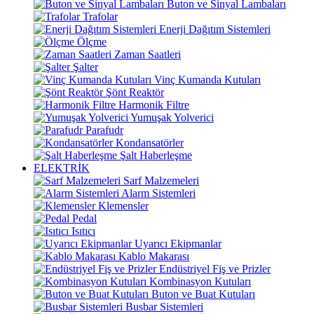
Buton ve Sinyal Lambaları
Trafolar
Enerji Dağıtım Sistemleri
Ölçme
Zaman Saatleri
Şalter
Vinç Kumanda Kutuları
Şönt Reaktör
Harmonik Filtre
Yumuşak Yolverici
Parafudr
Kondansatörler
Şalt Haberleşme
ELEKTRİK
Sarf Malzemeleri
Alarm Sistemleri
Klemensler
Pedal
Isıtıcı
Uyarıcı Ekipmanlar
Kablo Makarası
Endüstriyel Fiş ve Prizler
Kombinasyon Kutuları
Buton ve Buat Kutuları
Busbar Sistemleri