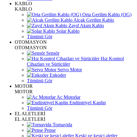
KABLO
KABLO
Orta Gerilim Kablo (OG)
Alçak Gerilim Kablo
Zayıf Akım Kablo
Solar Kablo
Tümünü Gör
OTOMASYON
OTOMASYON
Sensör
Hız Kontrol
Cihazları ve Sürücüler
Servo Motor
Enkoder
Tümünü Gör
MOTOR
MOTOR
Ac Motorlar
Endüstriyel Kaplin
Tümünü Gör
EL ALETLERİ
EL ALETLERİ
Tornavida
Pense
Keski ve kesici aletler