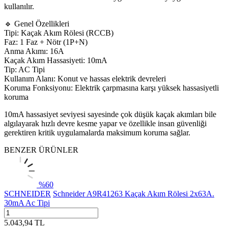
kullanılır.
🔹 Genel Özellikleri
Tipi: Kaçak Akım Rölesi (RCCB)
Faz: 1 Faz + Nötr (1P+N)
Anma Akımı: 16A
Kaçak Akım Hassasiyeti: 10mA
Tip: AC Tipi
Kullanım Alanı: Konut ve hassas elektrik devreleri
Koruma Fonksiyonu: Elektrik çarpmasına karşı yüksek hassasiyetli
koruma
10mA hassasiyet seviyesi sayesinde çok düşük kaçak akımları bile
algılayarak hızlı devre kesme yapar ve özellikle insan güvenliği
gerektiren kritik uygulamalarda maksimum koruma sağlar.
BENZER ÜRÜNLER
%
60
SCHNEIDER
Schneider A9R41263 Kaçak Akım Rölesi 2x63A.
30mA Ac Tipi
5.043,94
TL