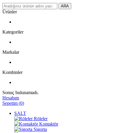
ARA
Ürünler
Kategoriler
Markalar
Kombinler
Sonuç bulunamadı.
Hesabım
Sepetim
(
0
)
ŞALT
Röleler
Kontaktör
Sigorta