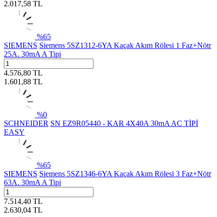
2.017,58
TL
%
65
SIEMENS
Siemens 5SZ1312-6YA Kaçak Akım Rölesi 1 Faz+Nötr
25A. 30mA A Tipi
4.576,80
TL
1.601,88
TL
%
0
SCHNEIDER
SN EZ9R05440 - KAR 4X40A 30mA AC TİPİ
EASY
%
65
SIEMENS
Siemens 5SZ1346-6YA Kaçak Akım Rölesi 3 Faz+Nötr
63A. 30mA A Tipi
7.514,40
TL
2.630,04
TL