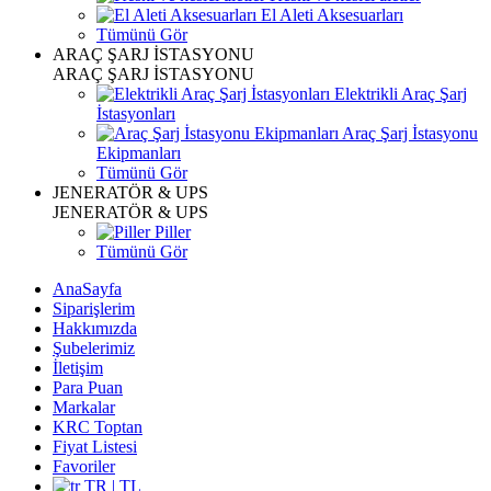
El Aleti Aksesuarları
Tümünü Gör
ARAÇ ŞARJ İSTASYONU
ARAÇ ŞARJ İSTASYONU
Elektrikli Araç Şarj
İstasyonları
Araç Şarj İstasyonu
Ekipmanları
Tümünü Gör
JENERATÖR & UPS
JENERATÖR & UPS
Piller
Tümünü Gör
AnaSayfa
Siparişlerim
Hakkımızda
Şubelerimiz
İletişim
Para Puan
Markalar
KRC Toptan
Fiyat Listesi
Favoriler
TR | TL