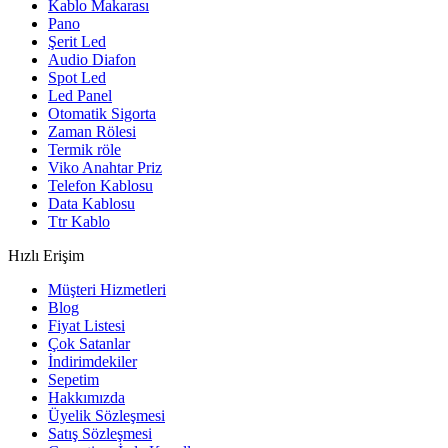
Kablo Makarası
Pano
Şerit Led
Audio Diafon
Spot Led
Led Panel
Otomatik Sigorta
Zaman Rölesi
Termik röle
Viko Anahtar Priz
Telefon Kablosu
Data Kablosu
Ttr Kablo
Hızlı Erişim
Müşteri Hizmetleri
Blog
Fiyat Listesi
Çok Satanlar
İndirimdekiler
Sepetim
Hakkımızda
Üyelik Sözleşmesi
Satış Sözleşmesi