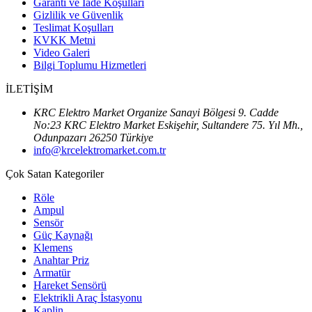
Garanti ve İade Koşulları
Gizlilik ve Güvenlik
Teslimat Koşulları
KVKK Metni
Video Galeri
Bilgi Toplumu Hizmetleri
İLETİŞİM
KRC Elektro Market Organize Sanayi Bölgesi 9. Cadde
No:23 KRC Elektro Market Eskişehir, Sultandere 75. Yıl Mh.,
Odunpazarı 26250 Türkiye
info@krcelektromarket.com.tr
Çok Satan Kategoriler
Röle
Ampul
Sensör
Güç Kaynağı
Klemens
Anahtar Priz
Armatür
Hareket Sensörü
Elektrikli Araç İstasyonu
Kaplin