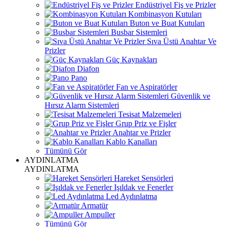
Endüstriyel Fiş ve Prizler
Kombinasyon Kutuları
Buton ve Buat Kutuları
Busbar Sistemleri
Sıva Üstü Anahtar Ve
Prizler
Güç Kaynakları
Diafon
Pano
Fan ve Aspiratörler
Güvenlik ve
Hırsız Alarm Sistemleri
Tesisat Malzemeleri
Grup Priz ve Fişler
Anahtar ve Prizler
Kablo Kanalları
Tümünü Gör
AYDINLATMA
AYDINLATMA
Hareket Sensörleri
Işıldak ve Fenerler
Led Aydınlatma
Armatür
Ampuller
Tümünü Gör