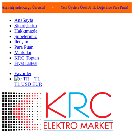
lerde Kargo Ücretsiz!
•
Yeni Üyelere Özel 50 TL Değerinde Para Puan!
•
5.00
AnaSayfa
Siparişlerim
Hakkımızda
Şubelerimiz
İletişim
Para Puan
Markalar
KRC Toptan
Fiyat Listesi
Favoriler
TR − TL
TL
USD
EUR