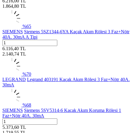
6.216,00
TL
1.864,80
TL
%
65
SIEMENS
Siemens 5SZ1344-6YA Kaçak Akım Rölesi 3 Faz+Nötr
40A. 30mA A Tipi
6.116,40
TL
2.140,74
TL
%
70
LEGRAND
Legrand 403191 Kaçak Akım Rölesi 3 Faz+Nötr 40A.
30mA
%
68
SIEMENS
Siemens 5SV5314-6 Kaçak Akım Koruma Rölesi 1
Faz+Nötr 40A. 30mA
5.373,60
TL
1.719,55
TL