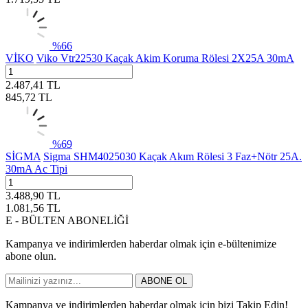
%
66
VİKO
Viko Vtr22530 Kaçak Akim Koruma Rölesi 2X25A 30mA
2.487,41
TL
845,72
TL
%
69
SİGMA
Sigma SHM4025030 Kaçak Akım Rölesi 3 Faz+Nötr 25A.
30mA Ac Tipi
3.488,90
TL
1.081,56
TL
E - BÜLTEN ABONELİĞİ
Kampanya ve indirimlerden haberdar olmak için e-bültenimize
abone olun.
ABONE OL
Kampanya ve indirimlerden haberdar olmak için bizi Takip Edin!