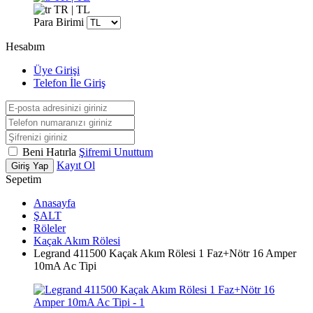
TR | TL
Para Birimi
Hesabım
Üye Girişi
Telefon İle Giriş
Beni Hatırla
Şifremi Unuttum
Kayıt Ol
Giriş Yap
Sepetim
Anasayfa
ŞALT
Röleler
Kaçak Akım Rölesi
Legrand 411500 Kaçak Akım Rölesi 1 Faz+Nötr 16 Amper
10mA Ac Tipi