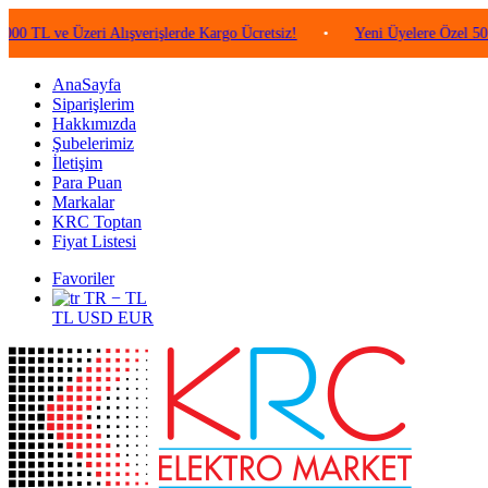
e Üzeri Alışverişlerde Kargo Ücretsiz!
•
Yeni Üyelere Özel 50 TL Değe
AnaSayfa
Siparişlerim
Hakkımızda
Şubelerimiz
İletişim
Para Puan
Markalar
KRC Toptan
Fiyat Listesi
Favoriler
TR − TL
TL
USD
EUR