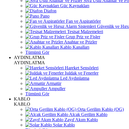
Sıva Üstü Anahtar Ve Pri
Güç Kaynakları
Diafon
Pano
Fan ve Aspiratörler
Güvenlik ve Hırsı
Tesisat Malzemeleri
Grup Priz ve Fişler
Anahtar ve Prizler
Kablo Kanalları
Tümünü Gör
AYDINLATMA
AYDINLATMA
Hareket Sensörleri
Işıldak ve Fenerler
Led Aydınlatma
Armatür
Ampuller
Tümünü Gör
KABLO
KABLO
Orta Gerilim Kablo (OG)
Alçak Gerilim Kablo
Zayıf Akım Kablo
Solar Kablo