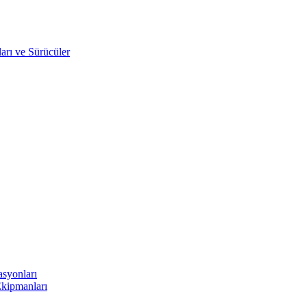
arı ve Sürücüler
asyonları
Ekipmanları