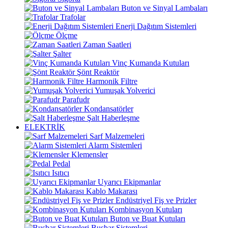
Buton ve Sinyal Lambaları
Trafolar
Enerji Dağıtım Sistemleri
Ölçme
Zaman Saatleri
Şalter
Vinç Kumanda Kutuları
Şönt Reaktör
Harmonik Filtre
Yumuşak Yolverici
Parafudr
Kondansatörler
Şalt Haberleşme
ELEKTRİK
Sarf Malzemeleri
Alarm Sistemleri
Klemensler
Pedal
Isıtıcı
Uyarıcı Ekipmanlar
Kablo Makarası
Endüstriyel Fiş ve Prizler
Kombinasyon Kutuları
Buton ve Buat Kutuları
Busbar Sistemleri