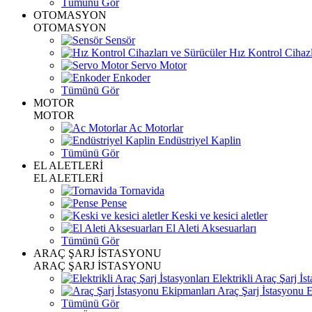
Tümünü Gör
OTOMASYON
OTOMASYON
Sensör
Hız Kontrol Cihazl
Servo Motor
Enkoder
Tümünü Gör
MOTOR
MOTOR
Ac Motorlar
Endüstriyel Kaplin
Tümünü Gör
EL ALETLERİ
EL ALETLERİ
Tornavida
Pense
Keski ve kesici aletler
El Aleti Aksesuarları
Tümünü Gör
ARAÇ ŞARJ İSTASYONU
ARAÇ ŞARJ İSTASYONU
Elektrikli Araç Şarj İst
Araç Şarj İstasyonu 
Tümünü Gör