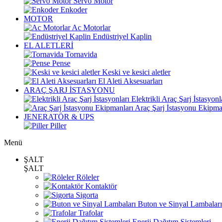
Servo Motor
Enkoder
MOTOR
Ac Motorlar
Endüstriyel Kaplin
EL ALETLERİ
Tornavida
Pense
Keski ve kesici aletler
El Aleti Aksesuarları
ARAÇ ŞARJ İSTASYONU
Elektrikli Araç Şarj İstasyonl
Araç Şarj İstasyonu Ekipma
JENERATÖR & UPS
Piller
Menü
ŞALT
ŞALT
Röleler
Kontaktör
Sigorta
Buton ve Sinyal Lambaları
Trafolar
Enerji Dağıtım Sistemleri