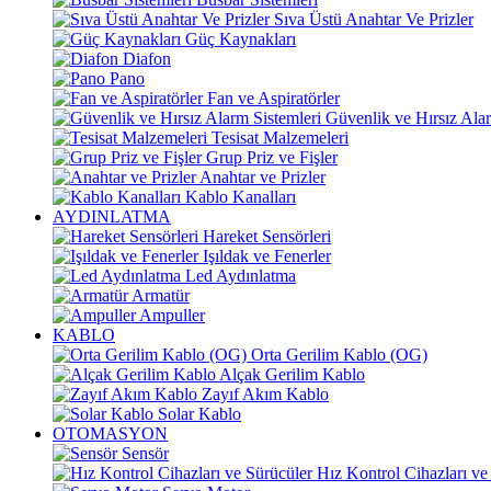
Sıva Üstü Anahtar Ve Prizler
Güç Kaynakları
Diafon
Pano
Fan ve Aspiratörler
Güvenlik ve Hırsız Alar
Tesisat Malzemeleri
Grup Priz ve Fişler
Anahtar ve Prizler
Kablo Kanalları
AYDINLATMA
Hareket Sensörleri
Işıldak ve Fenerler
Led Aydınlatma
Armatür
Ampuller
KABLO
Orta Gerilim Kablo (OG)
Alçak Gerilim Kablo
Zayıf Akım Kablo
Solar Kablo
OTOMASYON
Sensör
Hız Kontrol Cihazları ve