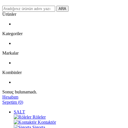
ARA
Ürünler
Kategoriler
Markalar
Kombinler
Sonuç bulunamadı.
Hesabım
Sepetim
(
0
)
ŞALT
Röleler
Kontaktör
Sigorta