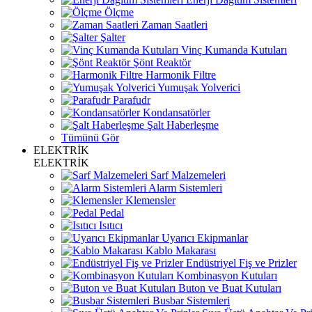
Ölçme
Zaman Saatleri
Şalter
Vinç Kumanda Kutuları
Şönt Reaktör
Harmonik Filtre
Yumuşak Yolverici
Parafudr
Kondansatörler
Şalt Haberleşme
Tümünü Gör
ELEKTRİK
ELEKTRİK
Sarf Malzemeleri
Alarm Sistemleri
Klemensler
Pedal
Isıtıcı
Uyarıcı Ekipmanlar
Kablo Makarası
Endüstriyel Fiş ve Prizler
Kombinasyon Kutuları
Buton ve Buat Kutuları
Busbar Sistemleri