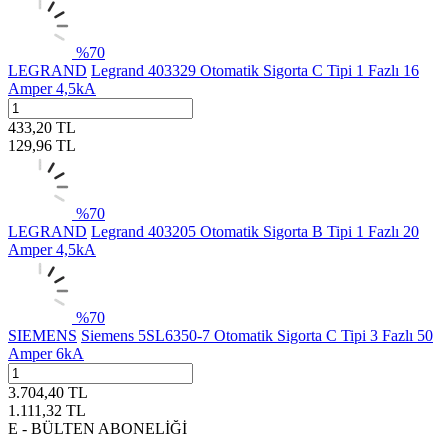
%
70
LEGRAND
Legrand 403329 Otomatik Sigorta C Tipi 1 Fazlı 16
Amper 4,5kA
433,20
TL
129,96
TL
%
70
LEGRAND
Legrand 403205 Otomatik Sigorta B Tipi 1 Fazlı 20
Amper 4,5kA
%
70
SIEMENS
Siemens 5SL6350-7 Otomatik Sigorta C Tipi 3 Fazlı 50
Amper 6kA
3.704,40
TL
1.111,32
TL
E - BÜLTEN ABONELİĞİ