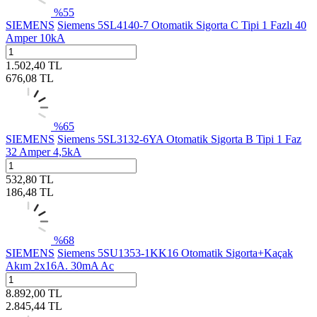
%
55
SIEMENS
Siemens 5SL4140-7 Otomatik Sigorta C Tipi 1 Fazlı 40
Amper 10kA
1.502,40
TL
676,08
TL
%
65
SIEMENS
Siemens 5SL3132-6YA Otomatik Sigorta B Tipi 1 Faz
32 Amper 4,5kA
532,80
TL
186,48
TL
%
68
SIEMENS
Siemens 5SU1353-1KK16 Otomatik Sigorta+Kaçak
Akım 2x16A. 30mA Ac
8.892,00
TL
2.845,44
TL