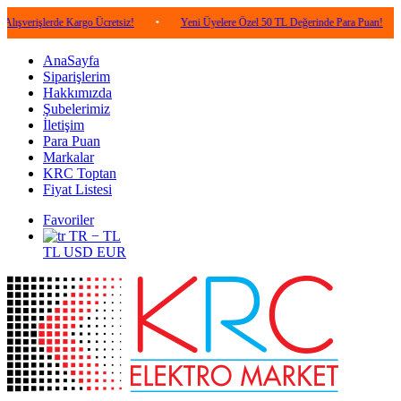
erde Kargo Ücretsiz!
•
Yeni Üyelere Özel 50 TL Değerinde Para Puan!
•
5.00
AnaSayfa
Siparişlerim
Hakkımızda
Şubelerimiz
İletişim
Para Puan
Markalar
KRC Toptan
Fiyat Listesi
Favoriler
TR − TL
TL
USD
EUR