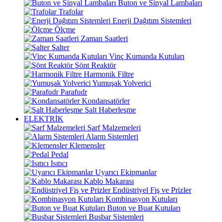
Buton ve Sinyal Lambaları
Trafolar
Enerji Dağıtım Sistemleri
Ölçme
Zaman Saatleri
Şalter
Vinç Kumanda Kutuları
Şönt Reaktör
Harmonik Filtre
Yumuşak Yolverici
Parafudr
Kondansatörler
Şalt Haberleşme
ELEKTRİK
Sarf Malzemeleri
Alarm Sistemleri
Klemensler
Pedal
Isıtıcı
Uyarıcı Ekipmanlar
Kablo Makarası
Endüstriyel Fiş ve Prizler
Kombinasyon Kutuları
Buton ve Buat Kutuları
Busbar Sistemleri