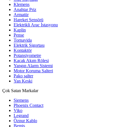
Klemens
Anahtar Priz
Armatür
Hareket Sensörü
Elektrikli Araç İstasyonu
Kaplin
Pense
Tornavida
Elektrik Sigortası
Kontaktör
Potansiyometre
Kaçak Akım Rölesi
Yangın Alarm Sistemi
Motor Koruma Şalteri
Pako şalter
Yan Keski
Çok Satan Markalar
Siemens
Phoenix Contact
Viko
Legrand
Öznur Kablo
Bemis