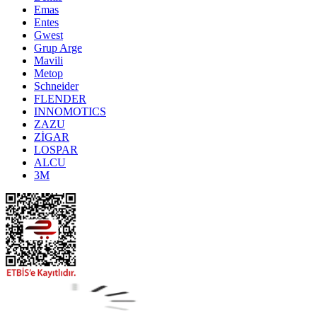
Emas
Entes
Gwest
Grup Arge
Mavili
Metop
Schneider
FLENDER
INNOMOTICS
ZAZU
ZİGAR
LOSPAR
ALCU
3M