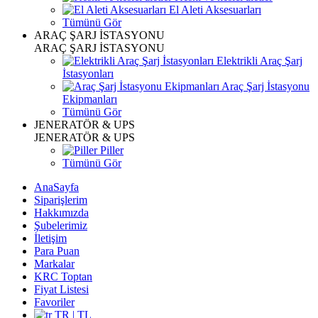
El Aleti Aksesuarları
Tümünü Gör
ARAÇ ŞARJ İSTASYONU
ARAÇ ŞARJ İSTASYONU
Elektrikli Araç Şarj
İstasyonları
Araç Şarj İstasyonu
Ekipmanları
Tümünü Gör
JENERATÖR & UPS
JENERATÖR & UPS
Piller
Tümünü Gör
AnaSayfa
Siparişlerim
Hakkımızda
Şubelerimiz
İletişim
Para Puan
Markalar
KRC Toptan
Fiyat Listesi
Favoriler
TR | TL