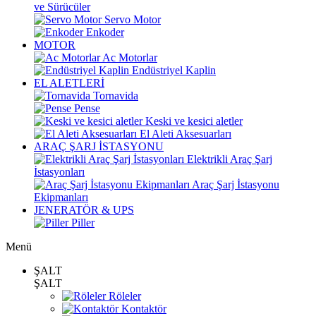
ve Sürücüler
Servo Motor
Enkoder
MOTOR
Ac Motorlar
Endüstriyel Kaplin
EL ALETLERİ
Tornavida
Pense
Keski ve kesici aletler
El Aleti Aksesuarları
ARAÇ ŞARJ İSTASYONU
Elektrikli Araç Şarj
İstasyonları
Araç Şarj İstasyonu
Ekipmanları
JENERATÖR & UPS
Piller
Menü
ŞALT
ŞALT
Röleler
Kontaktör