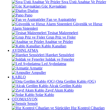
Sıva Üstü Anahtar Ve Prizler
Güç Kaynakları
Diafon
Pano
Fan ve Aspiratörler
Güvenlik ve Hırsız
Alarm Sistemleri
Tesisat Malzemeleri
Grup Priz ve Fişler
Anahtar ve Prizler
Kablo Kanalları
AYDINLATMA
Hareket Sensörleri
Işıldak ve Fenerler
Led Aydınlatma
Armatür
Ampuller
KABLO
Orta Gerilim Kablo (OG)
Alçak Gerilim Kablo
Zayıf Akım Kablo
Solar Kablo
OTOMASYON
Sensör
Hız Kontrol Cihazları