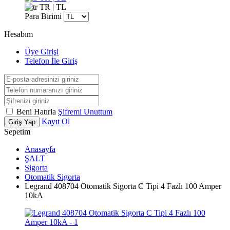
TR | TL
Para Birimi
Hesabım
Üye Girişi
Telefon İle Giriş
Beni Hatırla
Şifremi Unuttum
Kayıt Ol
Giriş Yap
Sepetim
Anasayfa
ŞALT
Sigorta
Otomatik Sigorta
Legrand 408704 Otomatik Sigorta C Tipi 4 Fazlı 100 Amper
10kA