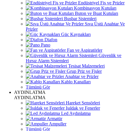
Endüstriyel Fiş ve Prizler
Kombinasyon Kutuları
Buton ve Buat Kutuları
Busbar Sistemleri
Sıva Üstü Anahtar Ve
Prizler
Güç Kaynakları
Diafon
Pano
Fan ve Aspiratörler
Güvenlik ve
Hırsız Alarm Sistemleri
Tesisat Malzemeleri
Grup Priz ve Fişler
Anahtar ve Prizler
Kablo Kanalları
Tümünü Gör
AYDINLATMA
AYDINLATMA
Hareket Sensörleri
Işıldak ve Fenerler
Led Aydınlatma
Armatür
Ampuller
Tümünü Gör