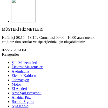
MÜŞTERİ HİZMETLERİ
Hafta içi 08:15 - 18:15 / Cumartesi 09:00 - 16:00 arası merak
ettiğiniz tüm sorular ve siparişleriniz için ulaşabilirsiniz.
0222 234 34 04
Kategoriler
Şalt Malzemeleri
Elektrik Malzemeleri
Aydınlatma
Elektik Kablosu
Otomasyon
Motor
El Aletleri
Araç Şarj İstasyonu
Anahtar Priz
Bıçaklı Sigorta
Nya Kablo