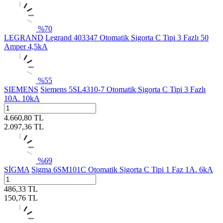
%
70
LEGRAND
Legrand 403347 Otomatik Sigorta C Tipi 3 Fazlı 50
Amper 4,5kA
%
55
SIEMENS
Siemens 5SL4310-7 Otomatik Sigorta C Tipi 3 Fazlı
10A. 10kA
4.660,80
TL
2.097,36
TL
%
69
SİGMA
Sigma 6SM101C Otomatik Sigorta C Tipi 1 Faz 1A. 6kA
486,33
TL
150,76
TL