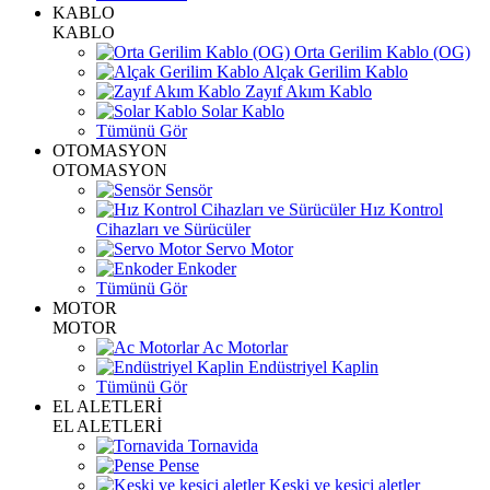
KABLO
KABLO
Orta Gerilim Kablo (OG)
Alçak Gerilim Kablo
Zayıf Akım Kablo
Solar Kablo
Tümünü Gör
OTOMASYON
OTOMASYON
Sensör
Hız Kontrol
Cihazları ve Sürücüler
Servo Motor
Enkoder
Tümünü Gör
MOTOR
MOTOR
Ac Motorlar
Endüstriyel Kaplin
Tümünü Gör
EL ALETLERİ
EL ALETLERİ
Tornavida
Pense
Keski ve kesici aletler