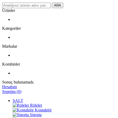
ARA
Ürünler
Kategoriler
Markalar
Kombinler
Sonuç bulunamadı.
Hesabım
Sepetim
(
0
)
ŞALT
Röleler
Kontaktör
Sigorta