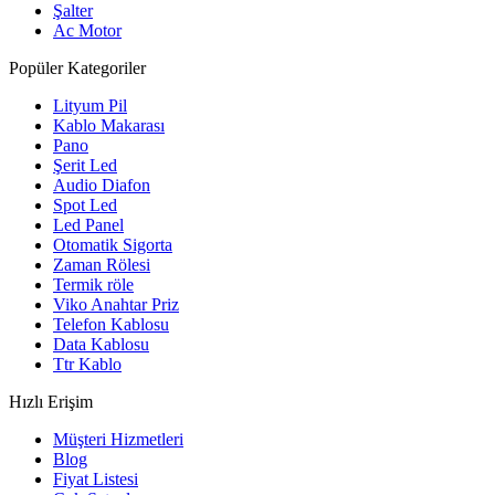
Şalter
Ac Motor
Popüler Kategoriler
Lityum Pil
Kablo Makarası
Pano
Şerit Led
Audio Diafon
Spot Led
Led Panel
Otomatik Sigorta
Zaman Rölesi
Termik röle
Viko Anahtar Priz
Telefon Kablosu
Data Kablosu
Ttr Kablo
Hızlı Erişim
Müşteri Hizmetleri
Blog
Fiyat Listesi