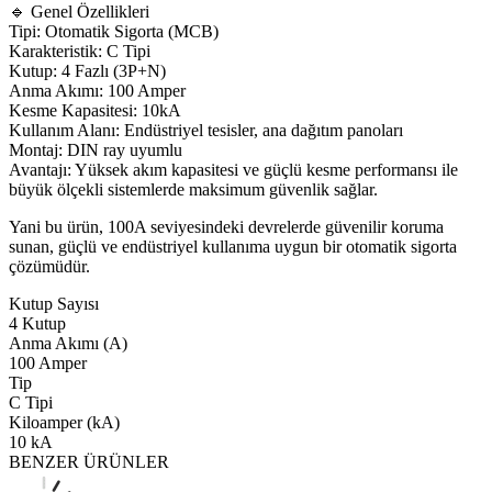
🔹 Genel Özellikleri
Tipi: Otomatik Sigorta (MCB)
Karakteristik: C Tipi
Kutup: 4 Fazlı (3P+N)
Anma Akımı: 100 Amper
Kesme Kapasitesi: 10kA
Kullanım Alanı: Endüstriyel tesisler, ana dağıtım panoları
Montaj: DIN ray uyumlu
Avantajı: Yüksek akım kapasitesi ve güçlü kesme performansı ile
büyük ölçekli sistemlerde maksimum güvenlik sağlar.
Yani bu ürün, 100A seviyesindeki devrelerde güvenilir koruma
sunan, güçlü ve endüstriyel kullanıma uygun bir otomatik sigorta
çözümüdür.
Kutup Sayısı
4 Kutup
Anma Akımı (A)
100 Amper
Tip
C Tipi
Kiloamper (kA)
10 kA
BENZER ÜRÜNLER