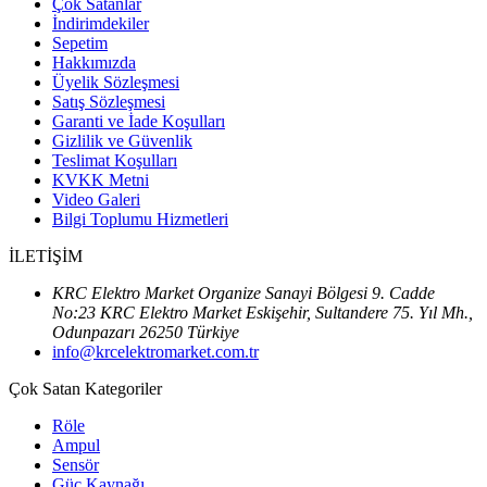
Çok Satanlar
İndirimdekiler
Sepetim
Hakkımızda
Üyelik Sözleşmesi
Satış Sözleşmesi
Garanti ve İade Koşulları
Gizlilik ve Güvenlik
Teslimat Koşulları
KVKK Metni
Video Galeri
Bilgi Toplumu Hizmetleri
İLETİŞİM
KRC Elektro Market Organize Sanayi Bölgesi 9. Cadde
No:23 KRC Elektro Market Eskişehir, Sultandere 75. Yıl Mh.,
Odunpazarı 26250 Türkiye
info@krcelektromarket.com.tr
Çok Satan Kategoriler
Röle
Ampul
Sensör
Güç Kaynağı