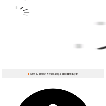
T
-Soft
E-Ticaret
Sistemleriyle Hazırlanmıştır.