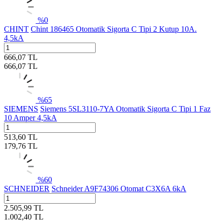
%
0
CHINT
Chint 186465 Otomatik Sigorta C Tipi 2 Kutup 10A.
4,5kA
666,07
TL
666,07
TL
%
65
SIEMENS
Siemens 5SL3110-7YA Otomatik Sigorta C Tipi 1 Faz
10 Amper 4,5kA
513,60
TL
179,76
TL
%
60
SCHNEIDER
Schneider A9F74306 Otomat C3X6A 6kA
2.505,99
TL
1.002,40
TL