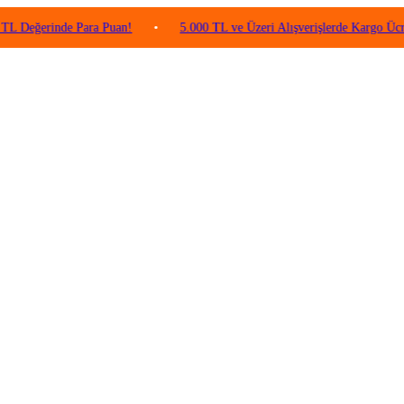
erinde Para Puan!
•
5.000 TL ve Üzeri Alışverişlerde Kargo Ücretsiz!