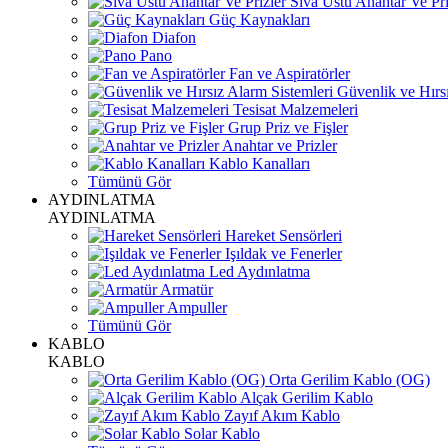
Sıva Üstü Anahtar Ve Pri
Güç Kaynakları
Diafon
Pano
Fan ve Aspiratörler
Güvenlik ve Hırsı
Tesisat Malzemeleri
Grup Priz ve Fişler
Anahtar ve Prizler
Kablo Kanalları
Tümünü Gör
AYDINLATMA
AYDINLATMA
Hareket Sensörleri
Işıldak ve Fenerler
Led Aydınlatma
Armatür
Ampuller
Tümünü Gör
KABLO
KABLO
Orta Gerilim Kablo (OG)
Alçak Gerilim Kablo
Zayıf Akım Kablo
Solar Kablo