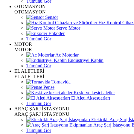
Tümünü Gör
OTOMASYON
OTOMASYON
Sensör
Hız Kontrol Cihazl
Servo Motor
Enkoder
Tümünü Gör
MOTOR
MOTOR
Ac Motorlar
Endüstriyel Kaplin
Tümünü Gör
EL ALETLERİ
EL ALETLERİ
Tornavida
Pense
Keski ve kesici aletler
El Aleti Aksesuarları
Tümünü Gör
ARAÇ ŞARJ İSTASYONU
ARAÇ ŞARJ İSTASYONU
Elektrikli Araç Şarj İst
Araç Şarj İstasyonu 
Tümünü Gör