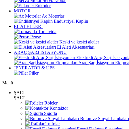
Servo Motor
Enkoder
MOTOR
Ac Motorlar
Endüstriyel Kaplin
EL ALETLERİ
Tornavida
Pense
Keski ve kesici aletler
El Aleti Aksesuarları
ARAÇ ŞARJ İSTASYONU
Elektrikli Araç Şarj İstasyonl
Araç Şarj İstasyonu Ekipma
JENERATÖR & UPS
Piller
Menü
ŞALT
ŞALT
Röleler
Kontaktör
Sigorta
Buton ve Sinyal Lambaları
Trafolar
Enerji Dağıtım Sistemleri