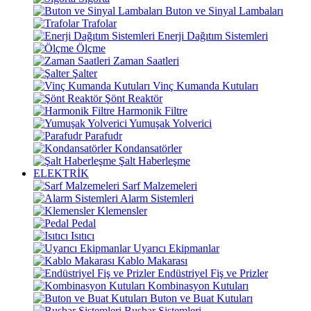
Buton ve Sinyal Lambaları
Trafolar
Enerji Dağıtım Sistemleri
Ölçme
Zaman Saatleri
Şalter
Vinç Kumanda Kutuları
Şönt Reaktör
Harmonik Filtre
Yumuşak Yolverici
Parafudr
Kondansatörler
Şalt Haberleşme
ELEKTRİK
Sarf Malzemeleri
Alarm Sistemleri
Klemensler
Pedal
Isıtıcı
Uyarıcı Ekipmanlar
Kablo Makarası
Endüstriyel Fiş ve Prizler
Kombinasyon Kutuları
Buton ve Buat Kutuları
Busbar Sistemleri