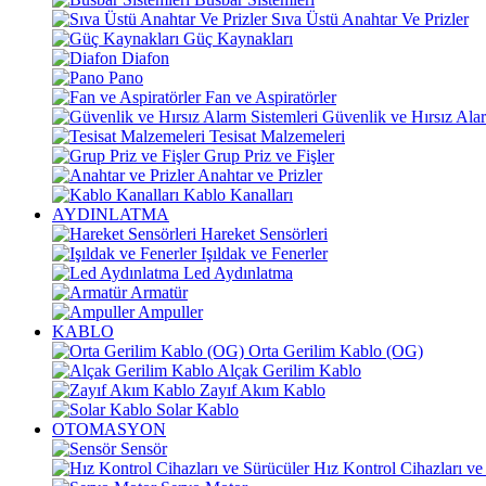
Sıva Üstü Anahtar Ve Prizler
Güç Kaynakları
Diafon
Pano
Fan ve Aspiratörler
Güvenlik ve Hırsız Alar
Tesisat Malzemeleri
Grup Priz ve Fişler
Anahtar ve Prizler
Kablo Kanalları
AYDINLATMA
Hareket Sensörleri
Işıldak ve Fenerler
Led Aydınlatma
Armatür
Ampuller
KABLO
Orta Gerilim Kablo (OG)
Alçak Gerilim Kablo
Zayıf Akım Kablo
Solar Kablo
OTOMASYON
Sensör
Hız Kontrol Cihazları ve