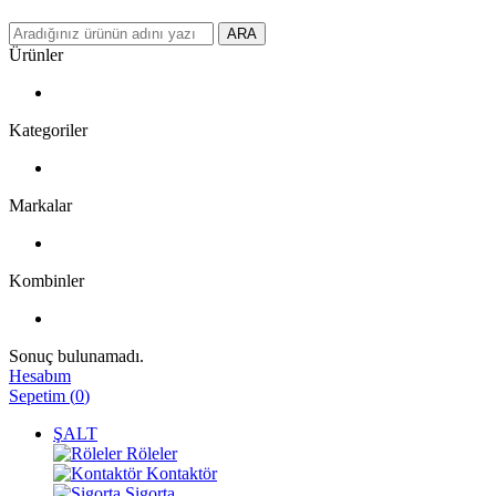
ARA
Ürünler
Kategoriler
Markalar
Kombinler
Sonuç bulunamadı.
Hesabım
Sepetim
(
0
)
ŞALT
Röleler
Kontaktör
Sigorta