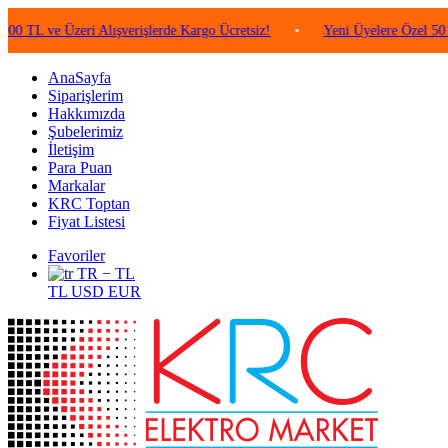
ve Üzeri Alışverişlerde Kargo Ücretsiz!
•
Yeni Üyelere Özel 50 TL Değ
AnaSayfa
Siparişlerim
Hakkımızda
Şubelerimiz
İletişim
Para Puan
Markalar
KRC Toptan
Fiyat Listesi
Favoriler
TR − TL
TL
USD
EUR