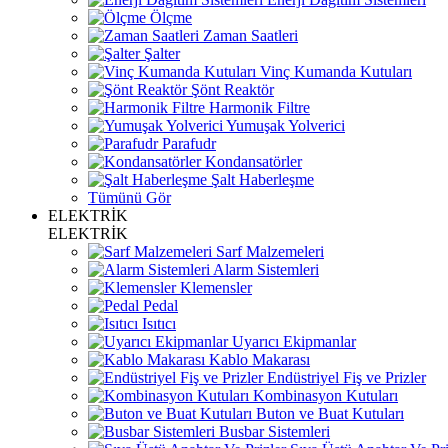
Ölçme
Zaman Saatleri
Şalter
Vinç Kumanda Kutuları
Şönt Reaktör
Harmonik Filtre
Yumuşak Yolverici
Parafudr
Kondansatörler
Şalt Haberleşme
Tümünü Gör
ELEKTRİK
ELEKTRİK
Sarf Malzemeleri
Alarm Sistemleri
Klemensler
Pedal
Isıtıcı
Uyarıcı Ekipmanlar
Kablo Makarası
Endüstriyel Fiş ve Prizler
Kombinasyon Kutuları
Buton ve Buat Kutuları
Busbar Sistemleri