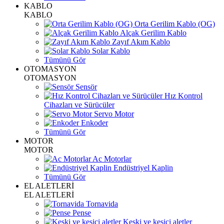
KABLO
KABLO
Orta Gerilim Kablo (OG)
Alçak Gerilim Kablo
Zayıf Akım Kablo
Solar Kablo
Tümünü Gör
OTOMASYON
OTOMASYON
Sensör
Hız Kontrol
Cihazları ve Sürücüler
Servo Motor
Enkoder
Tümünü Gör
MOTOR
MOTOR
Ac Motorlar
Endüstriyel Kaplin
Tümünü Gör
EL ALETLERİ
EL ALETLERİ
Tornavida
Pense
Keski ve kesici aletler