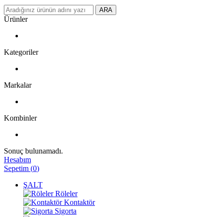
ARA
Ürünler
Kategoriler
Markalar
Kombinler
Sonuç bulunamadı.
Hesabım
Sepetim
(
0
)
ŞALT
Röleler
Kontaktör
Sigorta