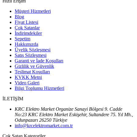
Hızlı Erişim
Müşteri Hizmetleri
Blog
Fiyat Listesi
Çok Satanlar
İndirimdekiler
Sepetim
Hakkımızda
Üyelik Sözleşmesi
Satış Sözleşmesi
Garanti ve İade Koşulları
Gizlilik ve Güvenlik
Teslimat Koşulları
KVKK Metni
Video Galeri
Bilgi Toplumu Hizmetleri
İLETİŞİM
KRC Elektro Market Organize Sanayi Bölgesi 9. Cadde
No:23 KRC Elektro Market Eskişehir, Sultandere 75. Yıl Mh.,
Odunpazarı 26250 Türkiye
info@krcelektromarket.com.tr
Çok Satan Kategoriler