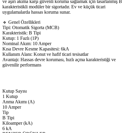
ve aşırı akıma karşı güvenli koruma sağlamak için tasarlanmış B
karakteristikli modüler bir sigortadır. Ev ve küçük ticari
uygulamalarda hassas koruma sunar.
🔹 Genel Özellikleri
Tipi: Otomatik Sigorta (MCB)
Karakteristik: B Tipi
Kutup: 1 Fazlı (1P)
Nominal Akım: 10 Amper
Kısa Devre Kesme Kapasitesi: 6kA
Kullanım Alanı: Konut ve hafif ticari tesisatlar
Avantajı: Hassas devre koruması, hızlı açma karakteristiği ve
güvenilir performans
Kutup Sayısı
1 Kutup
Anma Akımı (A)
10 Amper
Tip
B Tipi
Kiloamper (kA)
6 kA