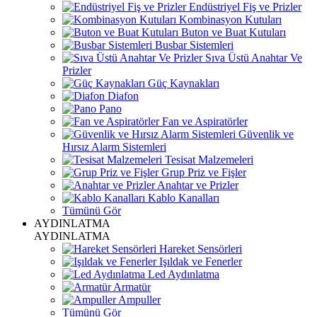
Endüstriyel Fiş ve Prizler
Kombinasyon Kutuları
Buton ve Buat Kutuları
Busbar Sistemleri
Sıva Üstü Anahtar Ve
Prizler
Güç Kaynakları
Diafon
Pano
Fan ve Aspiratörler
Güvenlik ve
Hırsız Alarm Sistemleri
Tesisat Malzemeleri
Grup Priz ve Fişler
Anahtar ve Prizler
Kablo Kanalları
Tümünü Gör
AYDINLATMA
AYDINLATMA
Hareket Sensörleri
Işıldak ve Fenerler
Led Aydınlatma
Armatür
Ampuller
Tümünü Gör