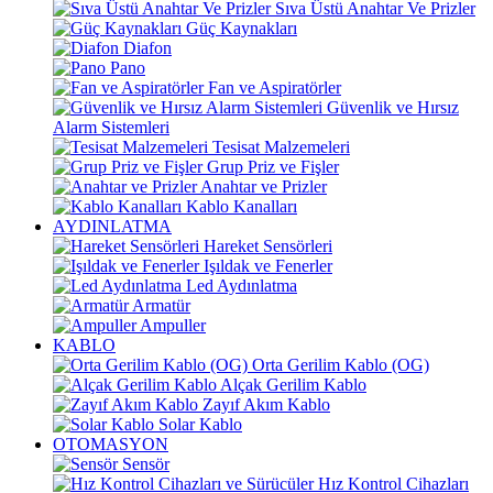
Sıva Üstü Anahtar Ve Prizler
Güç Kaynakları
Diafon
Pano
Fan ve Aspiratörler
Güvenlik ve Hırsız
Alarm Sistemleri
Tesisat Malzemeleri
Grup Priz ve Fişler
Anahtar ve Prizler
Kablo Kanalları
AYDINLATMA
Hareket Sensörleri
Işıldak ve Fenerler
Led Aydınlatma
Armatür
Ampuller
KABLO
Orta Gerilim Kablo (OG)
Alçak Gerilim Kablo
Zayıf Akım Kablo
Solar Kablo
OTOMASYON
Sensör
Hız Kontrol Cihazları