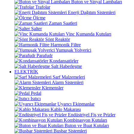
Buton ve Sinyal Lambaları
Trafolar
Enerji Dağıtım Sistemleri
Ölçme
Zaman Saatleri
Şalter
Vinç Kumanda Kutuları
Şönt Reaktör
Harmonik Filtre
Yumuşak Yolverici
Parafudr
Kondansatörler
Şalt Haberleşme
ELEKTRİK
Sarf Malzemeleri
Alarm Sistemleri
Klemensler
Pedal
Isıtıcı
Uyarıcı Ekipmanlar
Kablo Makarası
Endüstriyel Fiş ve Prizler
Kombinasyon Kutuları
Buton ve Buat Kutuları
Busbar Sistemleri