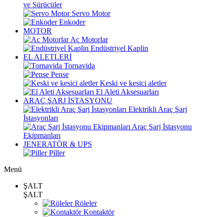
ve Sürücüler
Servo Motor
Enkoder
MOTOR
Ac Motorlar
Endüstriyel Kaplin
EL ALETLERİ
Tornavida
Pense
Keski ve kesici aletler
El Aleti Aksesuarları
ARAÇ ŞARJ İSTASYONU
Elektrikli Araç Şarj
İstasyonları
Araç Şarj İstasyonu
Ekipmanları
JENERATÖR & UPS
Piller
Menü
ŞALT
ŞALT
Röleler
Kontaktör