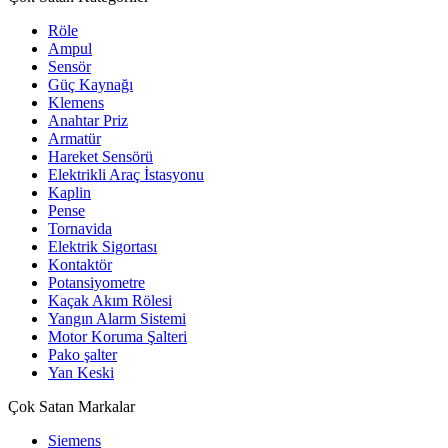
Röle
Ampul
Sensör
Güç Kaynağı
Klemens
Anahtar Priz
Armatür
Hareket Sensörü
Elektrikli Araç İstasyonu
Kaplin
Pense
Tornavida
Elektrik Sigortası
Kontaktör
Potansiyometre
Kaçak Akım Rölesi
Yangın Alarm Sistemi
Motor Koruma Şalteri
Pako şalter
Yan Keski
Çok Satan Markalar
Siemens