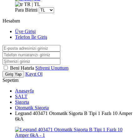
TR | TL
Para Birimi
Hesabım
Üye Girişi
Telefon İle Giriş
Beni Hatırla
Şifremi Unuttum
Kayıt Ol
Giriş Yap
Sepetim
Anasayfa
ŞALT
Sigorta
Otomatik Sigorta
Legrand 403471 Otomatik Sigorta B Tipi 1 Fazlı 10 Amper
6kA