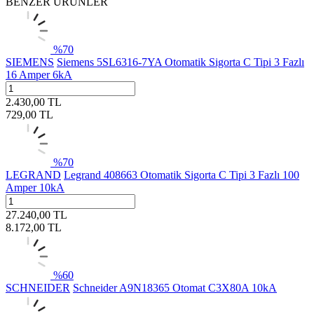
BENZER ÜRÜNLER
%
70
SIEMENS
Siemens 5SL6316-7YA Otomatik Sigorta C Tipi 3 Fazlı
16 Amper 6kA
2.430,00
TL
729,00
TL
%
70
LEGRAND
Legrand 408663 Otomatik Sigorta C Tipi 3 Fazlı 100
Amper 10kA
27.240,00
TL
8.172,00
TL
%
60
SCHNEIDER
Schneider A9N18365 Otomat C3X80A 10kA