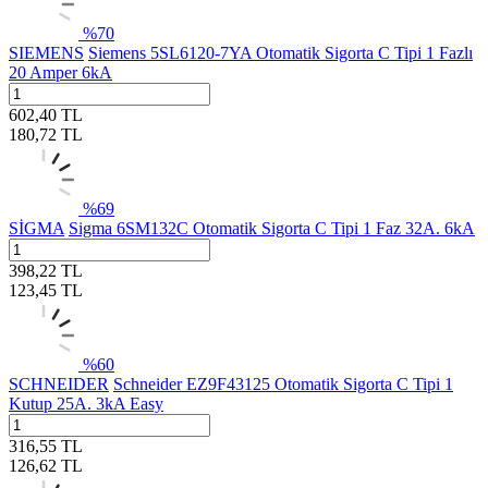
%
70
SIEMENS
Siemens 5SL6120-7YA Otomatik Sigorta C Tipi 1 Fazlı
20 Amper 6kA
602,40
TL
180,72
TL
%
69
SİGMA
Sigma 6SM132C Otomatik Sigorta C Tipi 1 Faz 32A. 6kA
398,22
TL
123,45
TL
%
60
SCHNEIDER
Schneider EZ9F43125 Otomatik Sigorta C Tipi 1
Kutup 25A. 3kA Easy
316,55
TL
126,62
TL