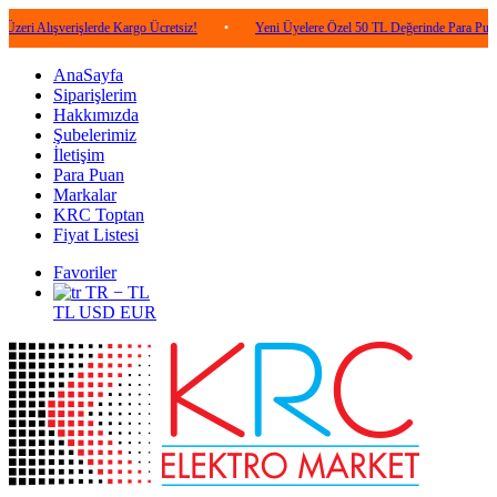
verişlerde Kargo Ücretsiz!
•
Yeni Üyelere Özel 50 TL Değerinde Para Puan!
•
AnaSayfa
Siparişlerim
Hakkımızda
Şubelerimiz
İletişim
Para Puan
Markalar
KRC Toptan
Fiyat Listesi
Favoriler
TR − TL
TL
USD
EUR