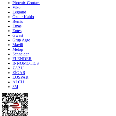
Phoenix Contact
Viko
Legrand
Öznur Kablo
Bemis
Emas
Entes
Gwest
Grup Arge
Mavili
Metop
Schneider
FLENDER
INNOMOTICS
ZAZU
ZİGAR
LOSPAR
ALCU
3M