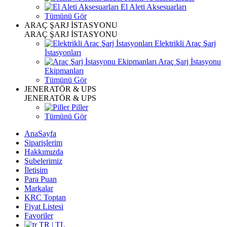
El Aleti Aksesuarları
Tümünü Gör
ARAÇ ŞARJ İSTASYONU
ARAÇ ŞARJ İSTASYONU
Elektrikli Araç Şarj
İstasyonları
Araç Şarj İstasyonu
Ekipmanları
Tümünü Gör
JENERATÖR & UPS
JENERATÖR & UPS
Piller
Tümünü Gör
AnaSayfa
Siparişlerim
Hakkımızda
Şubelerimiz
İletişim
Para Puan
Markalar
KRC Toptan
Fiyat Listesi
Favoriler
TR | TL