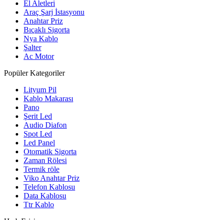
El Aletleri
Araç Şarj İstasyonu
Anahtar Priz
Bıçaklı Sigorta
Nya Kablo
Şalter
Ac Motor
Popüler Kategoriler
Lityum Pil
Kablo Makarası
Pano
Şerit Led
Audio Diafon
Spot Led
Led Panel
Otomatik Sigorta
Zaman Rölesi
Termik röle
Viko Anahtar Priz
Telefon Kablosu
Data Kablosu
Ttr Kablo