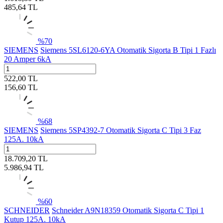
485,64
TL
%
70
SIEMENS
Siemens 5SL6120-6YA Otomatik Sigorta B Tipi 1 Fazlı
20 Amper 6kA
522,00
TL
156,60
TL
%
68
SIEMENS
Siemens 5SP4392-7 Otomatik Sigorta C Tipi 3 Faz
125A. 10kA
18.709,20
TL
5.986,94
TL
%
60
SCHNEIDER
Schneider A9N18359 Otomatik Sigorta C Tipi 1
Kutup 125A. 10kA