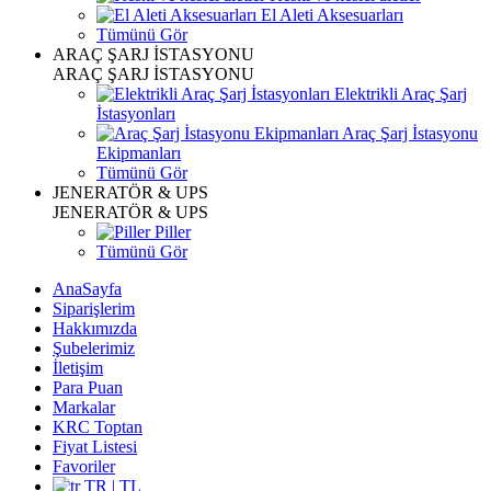
El Aleti Aksesuarları
Tümünü Gör
ARAÇ ŞARJ İSTASYONU
ARAÇ ŞARJ İSTASYONU
Elektrikli Araç Şarj
İstasyonları
Araç Şarj İstasyonu
Ekipmanları
Tümünü Gör
JENERATÖR & UPS
JENERATÖR & UPS
Piller
Tümünü Gör
AnaSayfa
Siparişlerim
Hakkımızda
Şubelerimiz
İletişim
Para Puan
Markalar
KRC Toptan
Fiyat Listesi
Favoriler
TR | TL