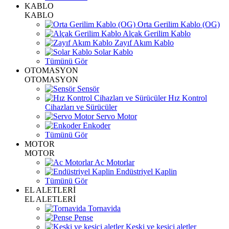
KABLO
KABLO
Orta Gerilim Kablo (OG)
Alçak Gerilim Kablo
Zayıf Akım Kablo
Solar Kablo
Tümünü Gör
OTOMASYON
OTOMASYON
Sensör
Hız Kontrol
Cihazları ve Sürücüler
Servo Motor
Enkoder
Tümünü Gör
MOTOR
MOTOR
Ac Motorlar
Endüstriyel Kaplin
Tümünü Gör
EL ALETLERİ
EL ALETLERİ
Tornavida
Pense
Keski ve kesici aletler