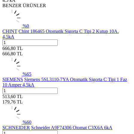
4.5 kA
BENZER ÜRÜNLER
%
0
CHINT
Chint 186465 Otomatik Sigorta C Tipi 2 Kutup 10A.
4,5kA
666,80
TL
666,80
TL
%
65
SIEMENS
Siemens 5SL3110-7YA Otomatik Sigorta C Tipi 1 Faz
10 Amper 4,5kA
513,60
TL
179,76
TL
%
60
SCHNEIDER
Schneider A9F74306 Otomat C3X6A 6kA