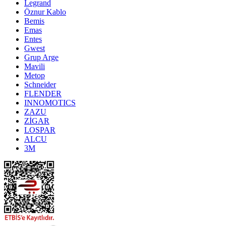
Legrand
Öznur Kablo
Bemis
Emas
Entes
Gwest
Grup Arge
Mavili
Metop
Schneider
FLENDER
INNOMOTICS
ZAZU
ZİGAR
LOSPAR
ALCU
3M