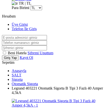
TR | TL
Para Birimi
Hesabım
Üye Girişi
Telefon İle Giriş
Beni Hatırla
Şifremi Unuttum
Kayıt Ol
Giriş Yap
Sepetim
Anasayfa
ŞALT
Sigorta
Otomatik Sigorta
Legrand 403221 Otomatik Sigorta B Tipi 3 Fazlı 40 Amper
4,5kA