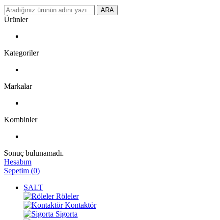
ARA
Ürünler
Kategoriler
Markalar
Kombinler
Sonuç bulunamadı.
Hesabım
Sepetim
(
0
)
ŞALT
Röleler
Kontaktör
Sigorta