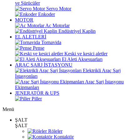
ve Sürücüler
Servo Motor
Enkoder
MOTOR
Ac Motorlar
Endüstriyel Kaplin
EL ALETLERİ
Tornavida
Pense
Keski ve kesici aletler
El Aleti Aksesuarları
ARAÇ ŞARJ İSTASYONU
Elektrikli Araç Şarj
İstasyonları
Araç Şarj İstasyonu
Ekipmanları
JENERATÖR & UPS
Piller
Menü
ŞALT
ŞALT
Röleler
Kontaktör