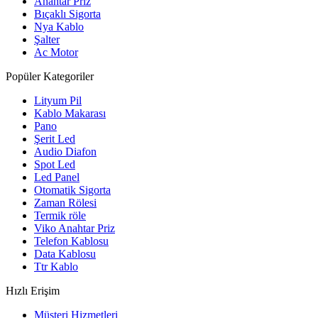
Anahtar Priz
Bıçaklı Sigorta
Nya Kablo
Şalter
Ac Motor
Popüler Kategoriler
Lityum Pil
Kablo Makarası
Pano
Şerit Led
Audio Diafon
Spot Led
Led Panel
Otomatik Sigorta
Zaman Rölesi
Termik röle
Viko Anahtar Priz
Telefon Kablosu
Data Kablosu
Ttr Kablo
Hızlı Erişim
Müşteri Hizmetleri