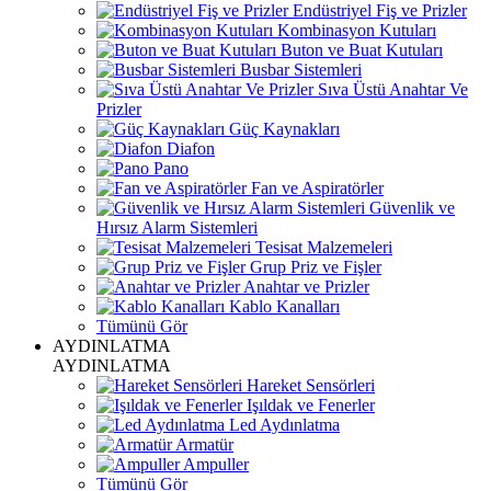
Endüstriyel Fiş ve Prizler
Kombinasyon Kutuları
Buton ve Buat Kutuları
Busbar Sistemleri
Sıva Üstü Anahtar Ve
Prizler
Güç Kaynakları
Diafon
Pano
Fan ve Aspiratörler
Güvenlik ve
Hırsız Alarm Sistemleri
Tesisat Malzemeleri
Grup Priz ve Fişler
Anahtar ve Prizler
Kablo Kanalları
Tümünü Gör
AYDINLATMA
AYDINLATMA
Hareket Sensörleri
Işıldak ve Fenerler
Led Aydınlatma
Armatür
Ampuller
Tümünü Gör