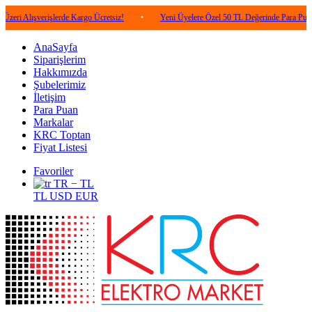
verişlerde Kargo Ücretsiz!
•
Yeni Üyelere Özel 50 TL Değerinde Para Puan!
•
AnaSayfa
Siparişlerim
Hakkımızda
Şubelerimiz
İletişim
Para Puan
Markalar
KRC Toptan
Fiyat Listesi
Favoriler
TR − TL
TL
USD
EUR