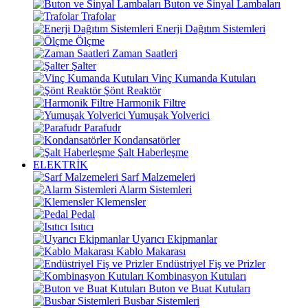
Buton ve Sinyal Lambaları
Trafolar
Enerji Dağıtım Sistemleri
Ölçme
Zaman Saatleri
Şalter
Vinç Kumanda Kutuları
Şönt Reaktör
Harmonik Filtre
Yumuşak Yolverici
Parafudr
Kondansatörler
Şalt Haberleşme
ELEKTRİK
Sarf Malzemeleri
Alarm Sistemleri
Klemensler
Pedal
Isıtıcı
Uyarıcı Ekipmanlar
Kablo Makarası
Endüstriyel Fiş ve Prizler
Kombinasyon Kutuları
Buton ve Buat Kutuları
Busbar Sistemleri