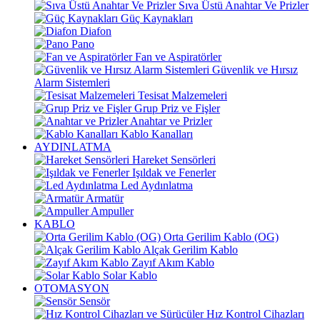
Sıva Üstü Anahtar Ve Prizler
Güç Kaynakları
Diafon
Pano
Fan ve Aspiratörler
Güvenlik ve Hırsız
Alarm Sistemleri
Tesisat Malzemeleri
Grup Priz ve Fişler
Anahtar ve Prizler
Kablo Kanalları
AYDINLATMA
Hareket Sensörleri
Işıldak ve Fenerler
Led Aydınlatma
Armatür
Ampuller
KABLO
Orta Gerilim Kablo (OG)
Alçak Gerilim Kablo
Zayıf Akım Kablo
Solar Kablo
OTOMASYON
Sensör
Hız Kontrol Cihazları