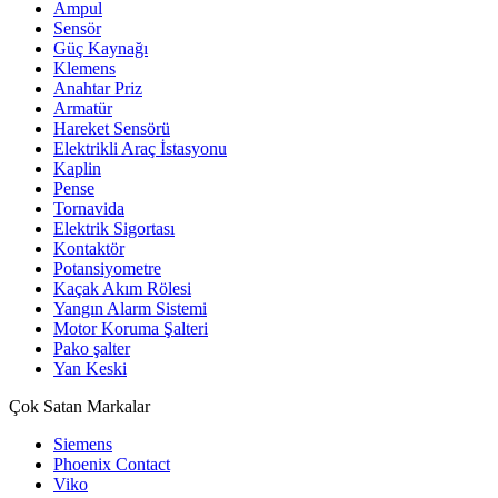
Ampul
Sensör
Güç Kaynağı
Klemens
Anahtar Priz
Armatür
Hareket Sensörü
Elektrikli Araç İstasyonu
Kaplin
Pense
Tornavida
Elektrik Sigortası
Kontaktör
Potansiyometre
Kaçak Akım Rölesi
Yangın Alarm Sistemi
Motor Koruma Şalteri
Pako şalter
Yan Keski
Çok Satan Markalar
Siemens
Phoenix Contact
Viko