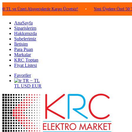
 Üzeri Alışverişlerde Kargo Ücretsiz!
•
Yeni Üyelere Özel 50 TL Değer
AnaSayfa
Siparişlerim
Hakkımızda
Şubelerimiz
İletişim
Para Puan
Markalar
KRC Toptan
Fiyat Listesi
Favoriler
TR − TL
TL
USD
EUR