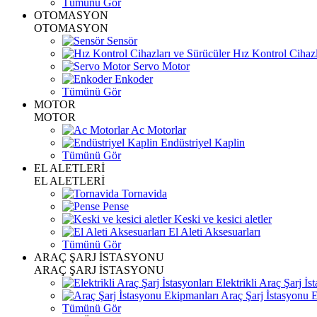
Tümünü Gör
OTOMASYON
OTOMASYON
Sensör
Hız Kontrol Cihazl
Servo Motor
Enkoder
Tümünü Gör
MOTOR
MOTOR
Ac Motorlar
Endüstriyel Kaplin
Tümünü Gör
EL ALETLERİ
EL ALETLERİ
Tornavida
Pense
Keski ve kesici aletler
El Aleti Aksesuarları
Tümünü Gör
ARAÇ ŞARJ İSTASYONU
ARAÇ ŞARJ İSTASYONU
Elektrikli Araç Şarj İst
Araç Şarj İstasyonu 
Tümünü Gör