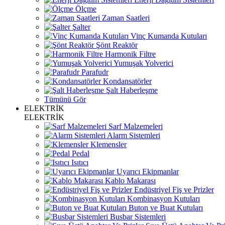
Ölçme
Zaman Saatleri
Şalter
Vinç Kumanda Kutuları
Şönt Reaktör
Harmonik Filtre
Yumuşak Yolverici
Parafudr
Kondansatörler
Şalt Haberleşme
Tümünü Gör
ELEKTRİK
ELEKTRİK
Sarf Malzemeleri
Alarm Sistemleri
Klemensler
Pedal
Isıtıcı
Uyarıcı Ekipmanlar
Kablo Makarası
Endüstriyel Fiş ve Prizler
Kombinasyon Kutuları
Buton ve Buat Kutuları
Busbar Sistemleri