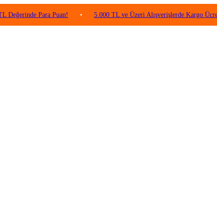
inde Para Puan!
•
5.000 TL ve Üzeri Alışverişlerde Kargo Ücretsiz!