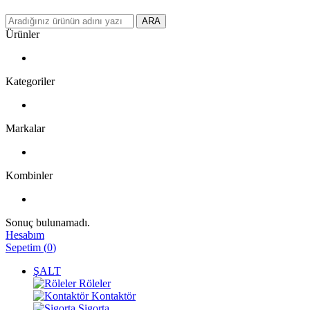
ARA
Ürünler
Kategoriler
Markalar
Kombinler
Sonuç bulunamadı.
Hesabım
Sepetim
(
0
)
ŞALT
Röleler
Kontaktör
Sigorta