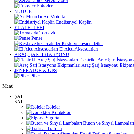
Servo Motor
Enkoder
MOTOR
Ac Motorlar
Endüstriyel Kaplin
EL ALETLERİ
Tornavida
Pense
Keski ve kesici aletler
El Aleti Aksesuarları
ARAÇ ŞARJ İSTASYONU
Elektrikli Araç Şarj İstasyonl
Araç Şarj İstasyonu Ekipma
JENERATÖR & UPS
Piller
Menü
ŞALT
ŞALT
Röleler
Kontaktör
Sigorta
Buton ve Sinyal Lambaları
Trafolar
Enerji Dağıtım Sistemleri