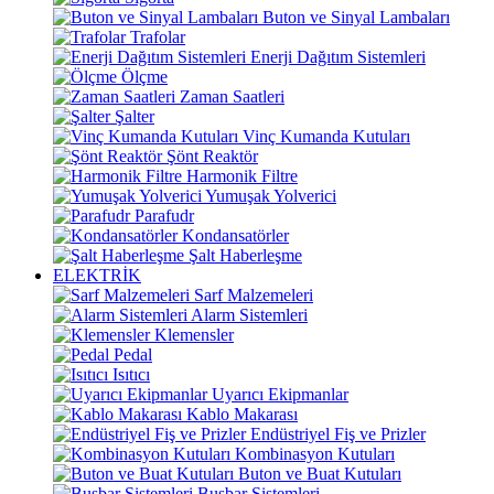
Buton ve Sinyal Lambaları
Trafolar
Enerji Dağıtım Sistemleri
Ölçme
Zaman Saatleri
Şalter
Vinç Kumanda Kutuları
Şönt Reaktör
Harmonik Filtre
Yumuşak Yolverici
Parafudr
Kondansatörler
Şalt Haberleşme
ELEKTRİK
Sarf Malzemeleri
Alarm Sistemleri
Klemensler
Pedal
Isıtıcı
Uyarıcı Ekipmanlar
Kablo Makarası
Endüstriyel Fiş ve Prizler
Kombinasyon Kutuları
Buton ve Buat Kutuları
Busbar Sistemleri