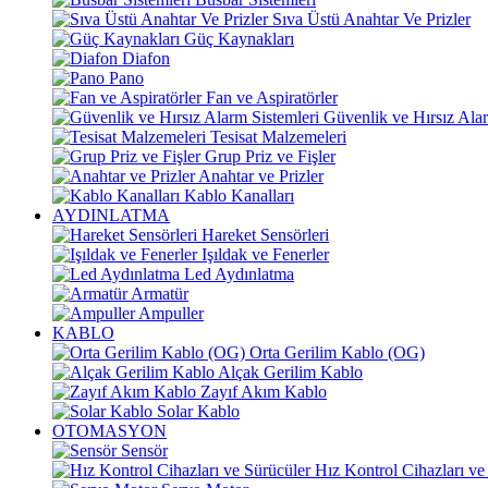
Sıva Üstü Anahtar Ve Prizler
Güç Kaynakları
Diafon
Pano
Fan ve Aspiratörler
Güvenlik ve Hırsız Alar
Tesisat Malzemeleri
Grup Priz ve Fişler
Anahtar ve Prizler
Kablo Kanalları
AYDINLATMA
Hareket Sensörleri
Işıldak ve Fenerler
Led Aydınlatma
Armatür
Ampuller
KABLO
Orta Gerilim Kablo (OG)
Alçak Gerilim Kablo
Zayıf Akım Kablo
Solar Kablo
OTOMASYON
Sensör
Hız Kontrol Cihazları ve