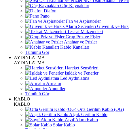
Sıva Üstü Anahtar Ve Pri
Güç Kaynakları
Diafon
Pano
Fan ve Aspiratörler
Güvenlik ve Hırsı
Tesisat Malzemeleri
Grup Priz ve Fişler
Anahtar ve Prizler
Kablo Kanalları
Tümünü Gör
AYDINLATMA
AYDINLATMA
Hareket Sensörleri
Işıldak ve Fenerler
Led Aydınlatma
Armatür
Ampuller
Tümünü Gör
KABLO
KABLO
Orta Gerilim Kablo (OG)
Alçak Gerilim Kablo
Zayıf Akım Kablo
Solar Kablo