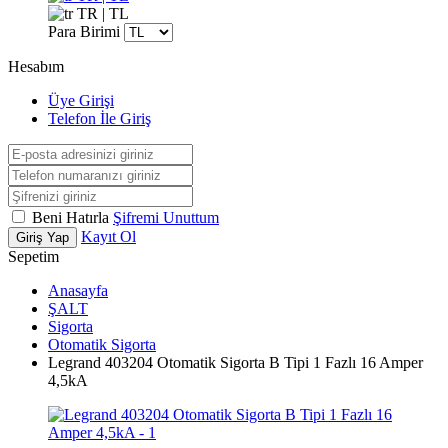
TR | TL
Para Birimi
Hesabım
Üye Girişi
Telefon İle Giriş
Beni Hatırla
Şifremi Unuttum
Kayıt Ol
Giriş Yap
Sepetim
Anasayfa
ŞALT
Sigorta
Otomatik Sigorta
Legrand 403204 Otomatik Sigorta B Tipi 1 Fazlı 16 Amper
4,5kA