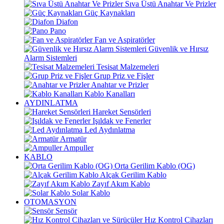
Sıva Üstü Anahtar Ve Prizler
Güç Kaynakları
Diafon
Pano
Fan ve Aspiratörler
Güvenlik ve Hırsız
Alarm Sistemleri
Tesisat Malzemeleri
Grup Priz ve Fişler
Anahtar ve Prizler
Kablo Kanalları
AYDINLATMA
Hareket Sensörleri
Işıldak ve Fenerler
Led Aydınlatma
Armatür
Ampuller
KABLO
Orta Gerilim Kablo (OG)
Alçak Gerilim Kablo
Zayıf Akım Kablo
Solar Kablo
OTOMASYON
Sensör
Hız Kontrol Cihazları