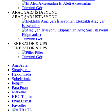
El Aleti Aksesuarları
Tümünü Gör
ARAÇ ŞARJ İSTASYONU
ARAÇ ŞARJ İSTASYONU
Elektrikli Araç Şarj
İstasyonları
Araç Şarj İstasyonu
Ekipmanları
Tümünü Gör
JENERATÖR & UPS
JENERATÖR & UPS
Piller
Tümünü Gör
AnaSayfa
Siparişlerim
Hakkımızda
Şubelerimiz
İletişim
Para Puan
Markalar
KRC Toptan
Fiyat Listesi
Favoriler
TR | TL