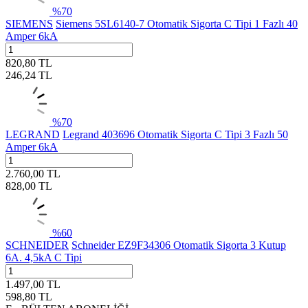
%
70
SIEMENS
Siemens 5SL6140-7 Otomatik Sigorta C Tipi 1 Fazlı 40
Amper 6kA
820,80
TL
246,24
TL
%
70
LEGRAND
Legrand 403696 Otomatik Sigorta C Tipi 3 Fazlı 50
Amper 6kA
2.760,00
TL
828,00
TL
%
60
SCHNEIDER
Schneider EZ9F34306 Otomatik Sigorta 3 Kutup
6A. 4,5kA C Tipi
1.497,00
TL
598,80
TL