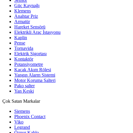
Sensör
Güç Kaynağı
Klemens
Anahtar Priz
Armatür
Hareket Sensörü
Elektrikli Araç İstasyonu
Kaplin
Pense
Tornavida
Elektrik Sigortası
Kontaktör
Potansiyometre
Kaçak Akım Rölesi
Yangın Alarm Sistemi
Motor Koruma Şalteri
Pako şalter
Yan Keski
Çok Satan Markalar
Siemens
Phoenix Contact
Viko
Legrand
Öznur Kablo