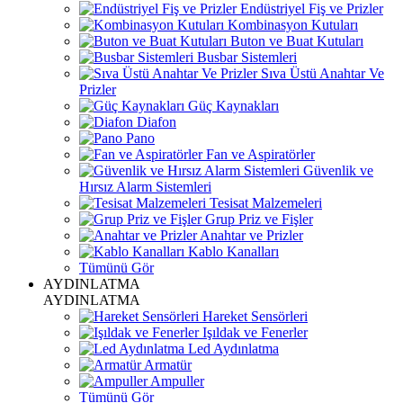
Endüstriyel Fiş ve Prizler
Kombinasyon Kutuları
Buton ve Buat Kutuları
Busbar Sistemleri
Sıva Üstü Anahtar Ve
Prizler
Güç Kaynakları
Diafon
Pano
Fan ve Aspiratörler
Güvenlik ve
Hırsız Alarm Sistemleri
Tesisat Malzemeleri
Grup Priz ve Fişler
Anahtar ve Prizler
Kablo Kanalları
Tümünü Gör
AYDINLATMA
AYDINLATMA
Hareket Sensörleri
Işıldak ve Fenerler
Led Aydınlatma
Armatür
Ampuller
Tümünü Gör