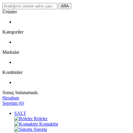
ARA
Ürünler
Kategoriler
Markalar
Kombinler
Sonuç bulunamadı.
Hesabım
Sepetim
(
0
)
ŞALT
Röleler
Kontaktör
Sigorta