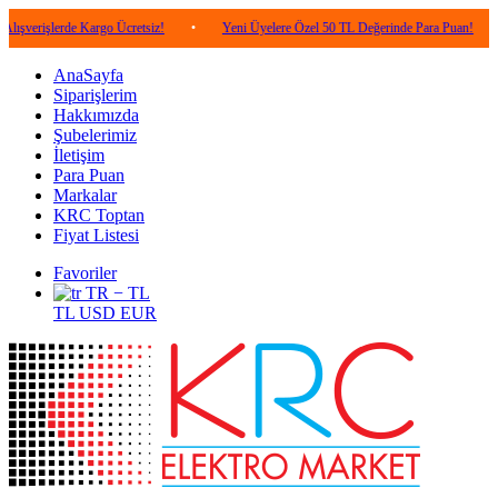
erde Kargo Ücretsiz!
•
Yeni Üyelere Özel 50 TL Değerinde Para Puan!
•
5.00
AnaSayfa
Siparişlerim
Hakkımızda
Şubelerimiz
İletişim
Para Puan
Markalar
KRC Toptan
Fiyat Listesi
Favoriler
TR − TL
TL
USD
EUR