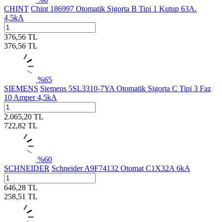
CHINT
Chint 186997 Otomatik Sigorta B Tipi 1 Kutup 63A.
4,5kA
376,56
TL
376,56
TL
%
65
SIEMENS
Siemens 5SL3310-7YA Otomatik Sigorta C Tipi 3 Faz
10 Amper 4,5kA
2.065,20
TL
722,82
TL
%
60
SCHNEIDER
Schneider A9F74132 Otomat C1X32A 6kA
646,28
TL
258,51
TL