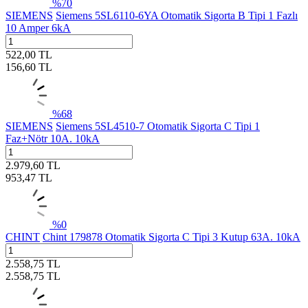
%
70
SIEMENS
Siemens 5SL6110-6YA Otomatik Sigorta B Tipi 1 Fazlı
10 Amper 6kA
522,00
TL
156,60
TL
%
68
SIEMENS
Siemens 5SL4510-7 Otomatik Sigorta C Tipi 1
Faz+Nötr 10A. 10kA
2.979,60
TL
953,47
TL
%
0
CHINT
Chint 179878 Otomatik Sigorta C Tipi 3 Kutup 63A. 10kA
2.558,75
TL
2.558,75
TL