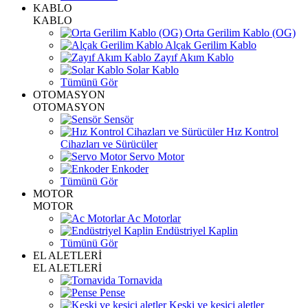
KABLO
KABLO
Orta Gerilim Kablo (OG)
Alçak Gerilim Kablo
Zayıf Akım Kablo
Solar Kablo
Tümünü Gör
OTOMASYON
OTOMASYON
Sensör
Hız Kontrol
Cihazları ve Sürücüler
Servo Motor
Enkoder
Tümünü Gör
MOTOR
MOTOR
Ac Motorlar
Endüstriyel Kaplin
Tümünü Gör
EL ALETLERİ
EL ALETLERİ
Tornavida
Pense
Keski ve kesici aletler