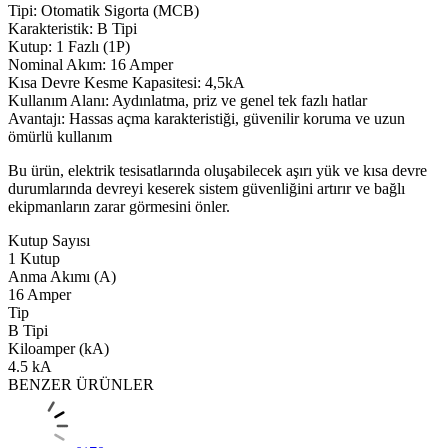
Tipi: Otomatik Sigorta (MCB)
Karakteristik: B Tipi
Kutup: 1 Fazlı (1P)
Nominal Akım: 16 Amper
Kısa Devre Kesme Kapasitesi: 4,5kA
Kullanım Alanı: Aydınlatma, priz ve genel tek fazlı hatlar
Avantajı: Hassas açma karakteristiği, güvenilir koruma ve uzun
ömürlü kullanım
Bu ürün, elektrik tesisatlarında oluşabilecek aşırı yük ve kısa devre
durumlarında devreyi keserek sistem güvenliğini artırır ve bağlı
ekipmanların zarar görmesini önler.
Kutup Sayısı
1 Kutup
Anma Akımı (A)
16 Amper
Tip
B Tipi
Kiloamper (kA)
4.5 kA
BENZER ÜRÜNLER