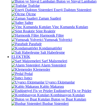
Buton ve Sinyal Lambaları
Trafolar
Enerji Dağıtım Sistemleri
Ölçme
Zaman Saatleri
Şalter
Vinç Kumanda Kutuları
Şönt Reaktör
Harmonik Filtre
Yumuşak Yolverici
Parafudr
Kondansatörler
Şalt Haberleşme
ELEKTRİK
Sarf Malzemeleri
Alarm Sistemleri
Klemensler
Pedal
Isıtıcı
Uyarıcı Ekipmanlar
Kablo Makarası
Endüstriyel Fiş ve Prizler
Kombinasyon Kutuları
Buton ve Buat Kutuları
Busbar Sistemleri