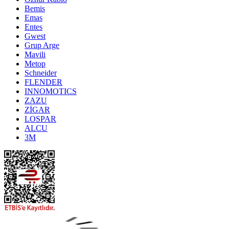
Bemis
Emas
Entes
Gwest
Grup Arge
Mavili
Metop
Schneider
FLENDER
INNOMOTICS
ZAZU
ZİGAR
LOSPAR
ALCU
3M