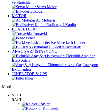
ve Sürücüler
Servo Motor
Enkoder
MOTOR
Ac Motorlar
Endüstriyel Kaplin
EL ALETLERİ
Tornavida
Pense
Keski ve kesici aletler
El Aleti Aksesuarları
ARAÇ ŞARJ İSTASYONU
Elektrikli Araç Şarj
İstasyonları
Araç Şarj İstasyonu
Ekipmanları
JENERATÖR & UPS
Piller
Menü
ŞALT
ŞALT
Röleler
Kontaktör