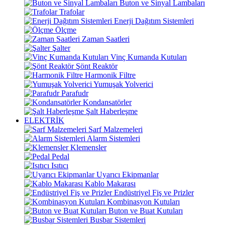
Buton ve Sinyal Lambaları
Trafolar
Enerji Dağıtım Sistemleri
Ölçme
Zaman Saatleri
Şalter
Vinç Kumanda Kutuları
Şönt Reaktör
Harmonik Filtre
Yumuşak Yolverici
Parafudr
Kondansatörler
Şalt Haberleşme
ELEKTRİK
Sarf Malzemeleri
Alarm Sistemleri
Klemensler
Pedal
Isıtıcı
Uyarıcı Ekipmanlar
Kablo Makarası
Endüstriyel Fiş ve Prizler
Kombinasyon Kutuları
Buton ve Buat Kutuları
Busbar Sistemleri