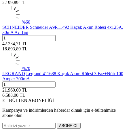
2.199,89
TL
%
60
SCHNEIDER
Schneider A9R11492 Kaçak Akım Rölesi 4x125A.
30mA Ac Tipi
42.234,71
TL
16.893,89
TL
%
70
LEGRAND
Legrand 411688 Kaçak Akım Rölesi 3 Faz+Nötr 100
Amper 300mA
21.960,00
TL
6.588,00
TL
E - BÜLTEN ABONELİĞİ
Kampanya ve indirimlerden haberdar olmak için e-bültenimize
abone olun.
ABONE OL