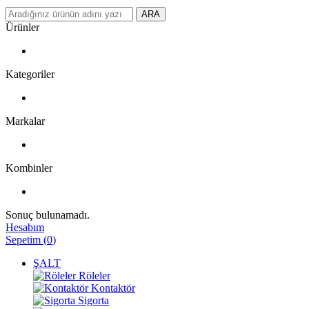
ARA
Ürünler
Kategoriler
Markalar
Kombinler
Sonuç bulunamadı.
Hesabım
Sepetim
(
0
)
ŞALT
Röleler
Kontaktör
Sigorta