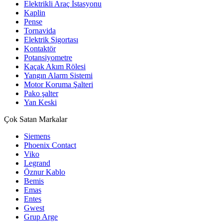
Elektrikli Araç İstasyonu
Kaplin
Pense
Tornavida
Elektrik Sigortası
Kontaktör
Potansiyometre
Kaçak Akım Rölesi
Yangın Alarm Sistemi
Motor Koruma Şalteri
Pako şalter
Yan Keski
Çok Satan Markalar
Siemens
Phoenix Contact
Viko
Legrand
Öznur Kablo
Bemis
Emas
Entes
Gwest
Grup Arge