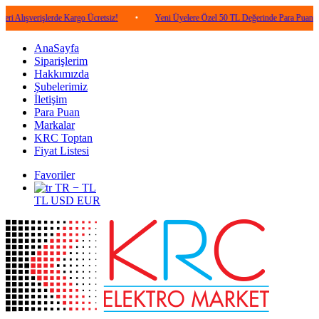
rişlerde Kargo Ücretsiz!
•
Yeni Üyelere Özel 50 TL Değerinde Para Puan!
•
AnaSayfa
Siparişlerim
Hakkımızda
Şubelerimiz
İletişim
Para Puan
Markalar
KRC Toptan
Fiyat Listesi
Favoriler
TR − TL
TL
USD
EUR