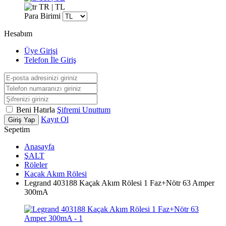
TR | TL
Para Birimi
Hesabım
Üye Girişi
Telefon İle Giriş
Beni Hatırla
Şifremi Unuttum
Kayıt Ol
Giriş Yap
Sepetim
Anasayfa
ŞALT
Röleler
Kaçak Akım Rölesi
Legrand 403188 Kaçak Akım Rölesi 1 Faz+Nötr 63 Amper
300mA