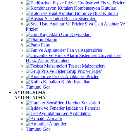
Endüstriyel Fiş ve Prizler
Kombinasyon Kutuları
Buton ve Buat Kutuları
Busbar Sistemleri
Sıva Üstü Anahtar Ve
Prizler
Güç Kaynakları
Diafon
Pano
Fan ve Aspiratörler
Güvenlik ve
Hırsız Alarm Sistemleri
Tesisat Malzemeleri
Grup Priz ve Fişler
Anahtar ve Prizler
Kablo Kanalları
Tümünü Gör
AYDINLATMA
AYDINLATMA
Hareket Sensörleri
Işıldak ve Fenerler
Led Aydınlatma
Armatür
Ampuller
Tümünü Gör