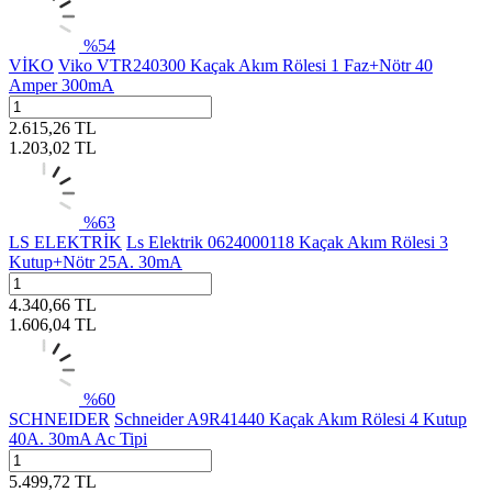
%
54
VİKO
Viko VTR240300 Kaçak Akım Rölesi 1 Faz+Nötr 40
Amper 300mA
2.615,26
TL
1.203,02
TL
%
63
LS ELEKTRİK
Ls Elektrik 0624000118 Kaçak Akım Rölesi 3
Kutup+Nötr 25A. 30mA
4.340,66
TL
1.606,04
TL
%
60
SCHNEIDER
Schneider A9R41440 Kaçak Akım Rölesi 4 Kutup
40A. 30mA Ac Tipi
5.499,72
TL