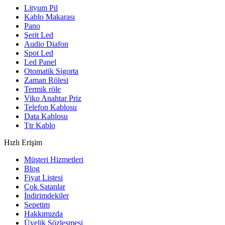
Lityum Pil
Kablo Makarası
Pano
Şerit Led
Audio Diafon
Spot Led
Led Panel
Otomatik Sigorta
Zaman Rölesi
Termik röle
Viko Anahtar Priz
Telefon Kablosu
Data Kablosu
Ttr Kablo
Hızlı Erişim
Müşteri Hizmetleri
Blog
Fiyat Listesi
Çok Satanlar
İndirimdekiler
Sepetim
Hakkımızda
Üyelik Sözleşmesi