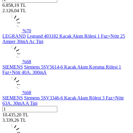
6.858,19
TL
2.126,04
TL
%
70
LEGRAND
Legrand 403182 Kaçak Akım Rölesi 1 Faz+Nötr 25
Amper 30mA Ac Tipi
%
68
SIEMENS
Siemens 5SV5614-6 Kaçak Akım Koruma Rölesi 1
Faz+Nötr 40A. 300mA
%
68
SIEMENS
Siemens 5SV3346-6 Kaçak Akım Rölesi 3 Faz+Nötr
63A. 30mA A Tipi
10.435,20
TL
3.339,26
TL