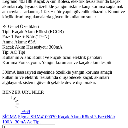
Legrand 403188 Kaçak Akım Rölesi, elektrik tesisatlarında kaçak
akımları algılayarak özellikle yangın riskine karşı koruma sağlamak
amacıyla tasarlanmış 1 faz + nötr yapılı güvenlik cihazıdır. Konut ve
küçük ticari uygulamalarda güvenilir kullanım sunar.
🔹 Genel Özellikleri
Tipi: Kaçak Akım Rölesi (RCCB)
Faz: 1 Faz + Nötr (1P+N)
Anma Akımı: 63A
Kaçak Akım Hassasiyeti: 300mA
Tip: AC Tipi
Kullanım Alanı: Konut ve küçük ticari elektrik panoları
Koruma Fonksiyonu: Yangın koruması ve kaçak akım tespiti
300mA hassasiyeti sayesinde özellikle yangın koruma amaçlı
kullanılır ve elektrik tesisatında oluşabilecek kaçak akımları
algılayarak sistemi güvenli şekilde devre dışı bırakır.
BENZER ÜRÜNLER
%
69
SİGMA
Sigma SHM4100030 Kaçak Akım Rölesi 3 Faz+Nötr
100A. 30mA Ac Tipi