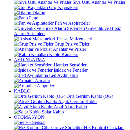
Sıva Üstü Anahtar Ve Prizler
Güç Kaynakları
Diafon
Pano
Fan ve Aspiratörler
Güvenlik ve Hırsız
Alarm Sistemleri
Tesisat Malzemeleri
Grup Priz ve Fişler
Anahtar ve Prizler
Kablo Kanalları
AYDINLATMA
Hareket Sensörleri
Işıldak ve Fenerler
Led Aydınlatma
Armatür
Ampuller
KABLO
Orta Gerilim Kablo (OG)
Alçak Gerilim Kablo
Zayıf Akım Kablo
Solar Kablo
OTOMASYON
Sensör
Hız Kontrol Cihazları