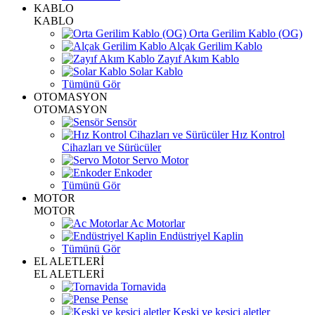
KABLO
KABLO
Orta Gerilim Kablo (OG)
Alçak Gerilim Kablo
Zayıf Akım Kablo
Solar Kablo
Tümünü Gör
OTOMASYON
OTOMASYON
Sensör
Hız Kontrol
Cihazları ve Sürücüler
Servo Motor
Enkoder
Tümünü Gör
MOTOR
MOTOR
Ac Motorlar
Endüstriyel Kaplin
Tümünü Gör
EL ALETLERİ
EL ALETLERİ
Tornavida
Pense
Keski ve kesici aletler