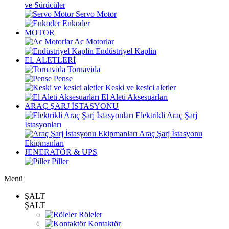
ve Sürücüler
Servo Motor
Enkoder
MOTOR
Ac Motorlar
Endüstriyel Kaplin
EL ALETLERİ
Tornavida
Pense
Keski ve kesici aletler
El Aleti Aksesuarları
ARAÇ ŞARJ İSTASYONU
Elektrikli Araç Şarj
İstasyonları
Araç Şarj İstasyonu
Ekipmanları
JENERATÖR & UPS
Piller
Menü
ŞALT
ŞALT
Röleler
Kontaktör