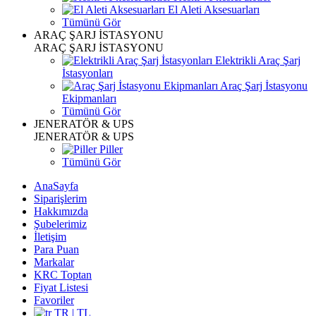
El Aleti Aksesuarları
Tümünü Gör
ARAÇ ŞARJ İSTASYONU
ARAÇ ŞARJ İSTASYONU
Elektrikli Araç Şarj
İstasyonları
Araç Şarj İstasyonu
Ekipmanları
Tümünü Gör
JENERATÖR & UPS
JENERATÖR & UPS
Piller
Tümünü Gör
AnaSayfa
Siparişlerim
Hakkımızda
Şubelerimiz
İletişim
Para Puan
Markalar
KRC Toptan
Fiyat Listesi
Favoriler
TR | TL