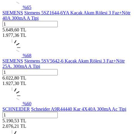
%
65
SIEMENS
Siemens 5SZ1644-6YA Kaçak Akım Rölesi 3 Faz+Nötr
40A 300mA A Tipi
5.649,60
TL
1.977,36
TL
%
68
SIEMENS
Siemens 5SV5642-6 Kaçak Akım Rölesi 3 Faz+Nötr
25A. 300mA A Tipi
6.022,80
TL
1.927,30
TL
%
60
SCHNEIDER
Schneider A9R44440 Kar 4X40A 300mA Ac Tipi
5.190,53
TL
2.076,21
TL