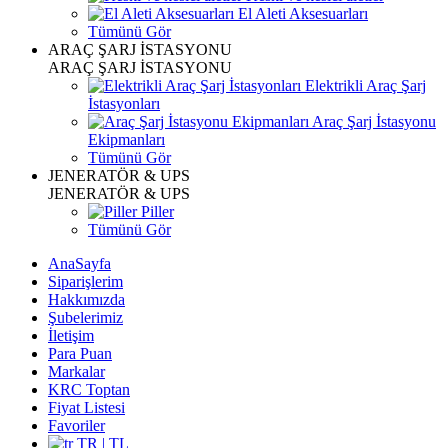
El Aleti Aksesuarları
Tümünü Gör
ARAÇ ŞARJ İSTASYONU
ARAÇ ŞARJ İSTASYONU
Elektrikli Araç Şarj
İstasyonları
Araç Şarj İstasyonu
Ekipmanları
Tümünü Gör
JENERATÖR & UPS
JENERATÖR & UPS
Piller
Tümünü Gör
AnaSayfa
Siparişlerim
Hakkımızda
Şubelerimiz
İletişim
Para Puan
Markalar
KRC Toptan
Fiyat Listesi
Favoriler
TR | TL