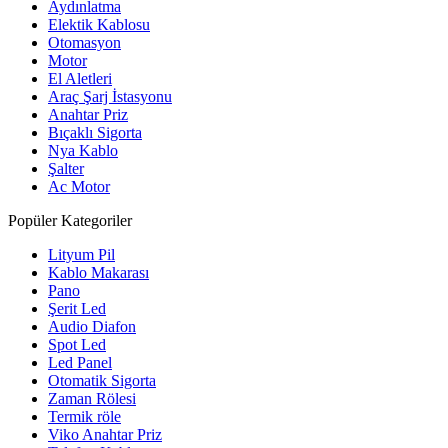
Aydınlatma
Elektik Kablosu
Otomasyon
Motor
El Aletleri
Araç Şarj İstasyonu
Anahtar Priz
Bıçaklı Sigorta
Nya Kablo
Şalter
Ac Motor
Popüler Kategoriler
Lityum Pil
Kablo Makarası
Pano
Şerit Led
Audio Diafon
Spot Led
Led Panel
Otomatik Sigorta
Zaman Rölesi
Termik röle
Viko Anahtar Priz