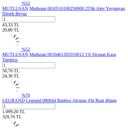
%
52
MUTLUSAN
Mutlusan 0010510100250000 25'lik Alev Yaymayan
Dirsek Beyaz
43,33
TL
20,80
TL
%
52
MUTLUSAN
Mutlusan 0010461201010012 1'li Alçıpan Kasa
Turuncu
50,76
TL
24,36
TL
%
70
LEGRAND
Legrand 080044 Batıbox Alçıpan 4'lü Buat 40mm
1.099,20
TL
329,76
TL