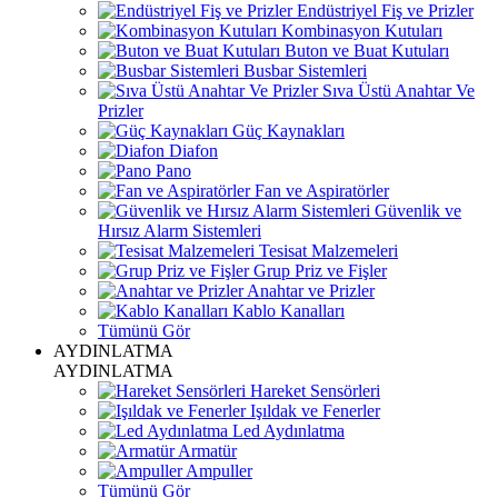
Endüstriyel Fiş ve Prizler
Kombinasyon Kutuları
Buton ve Buat Kutuları
Busbar Sistemleri
Sıva Üstü Anahtar Ve
Prizler
Güç Kaynakları
Diafon
Pano
Fan ve Aspiratörler
Güvenlik ve
Hırsız Alarm Sistemleri
Tesisat Malzemeleri
Grup Priz ve Fişler
Anahtar ve Prizler
Kablo Kanalları
Tümünü Gör
AYDINLATMA
AYDINLATMA
Hareket Sensörleri
Işıldak ve Fenerler
Led Aydınlatma
Armatür
Ampuller
Tümünü Gör