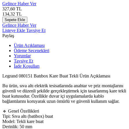
Gelince Haber Ver
327,60
TL
134,32
TL
Sepete Ekle
Gelince Haber Ver
Listeye Ekle
Tavsiye Et
Paylaş
Ürün Açıklaması
Ödeme Seçenekleri
Yorumlar
Tavsiye Et
İade Koşulları
Legrand 080151 Batıbox Kare Buat Tekli Ürün Açıklaması
Bu ürün, sıva altı elektrik tesisatlarında anahtar ve priz montajlarını
güvenli ve düzenli şekilde gerçekleştirmek için tasarlanmış kare tekli
buat kutusudur. Özellikle duvar içi uygulamalarda kablo
bağlantılarını koruyarak uzun ömürlü ve güvenli kullanım sağlar.
🔹 Genel Özellikleri
Tipi: Sıva altı (batibox) buat
Model: Tekli kare buat
Derinlik: 50 mm