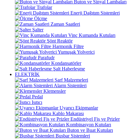
Buton ve Sinyal Lambaları
Trafolar
Enerji Dağıtım Sistemleri
Ölçme
Zaman Saatleri
Şalter
Vinç Kumanda Kutuları
Şönt Reaktör
Harmonik Filtre
Yumuşak Yolverici
Parafudr
Kondansatörler
Şalt Haberleşme
ELEKTRİK
Sarf Malzemeleri
Alarm Sistemleri
Klemensler
Pedal
Isıtıcı
Uyarıcı Ekipmanlar
Kablo Makarası
Endüstriyel Fiş ve Prizler
Kombinasyon Kutuları
Buton ve Buat Kutuları
Busbar Sistemleri