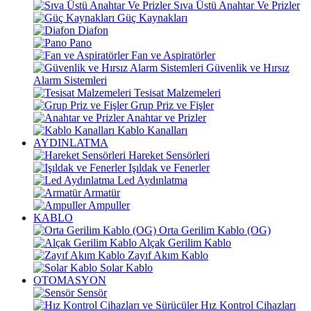
Sıva Üstü Anahtar Ve Prizler
Güç Kaynakları
Diafon
Pano
Fan ve Aspiratörler
Güvenlik ve Hırsız
Alarm Sistemleri
Tesisat Malzemeleri
Grup Priz ve Fişler
Anahtar ve Prizler
Kablo Kanalları
AYDINLATMA
Hareket Sensörleri
Işıldak ve Fenerler
Led Aydınlatma
Armatür
Ampuller
KABLO
Orta Gerilim Kablo (OG)
Alçak Gerilim Kablo
Zayıf Akım Kablo
Solar Kablo
OTOMASYON
Sensör
Hız Kontrol Cihazları