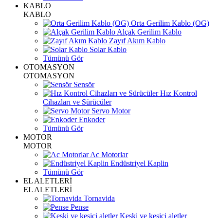
KABLO
KABLO
Orta Gerilim Kablo (OG)
Alçak Gerilim Kablo
Zayıf Akım Kablo
Solar Kablo
Tümünü Gör
OTOMASYON
OTOMASYON
Sensör
Hız Kontrol
Cihazları ve Sürücüler
Servo Motor
Enkoder
Tümünü Gör
MOTOR
MOTOR
Ac Motorlar
Endüstriyel Kaplin
Tümünü Gör
EL ALETLERİ
EL ALETLERİ
Tornavida
Pense
Keski ve kesici aletler