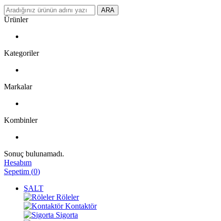
ARA
Ürünler
Kategoriler
Markalar
Kombinler
Sonuç bulunamadı.
Hesabım
Sepetim
(
0
)
ŞALT
Röleler
Kontaktör
Sigorta