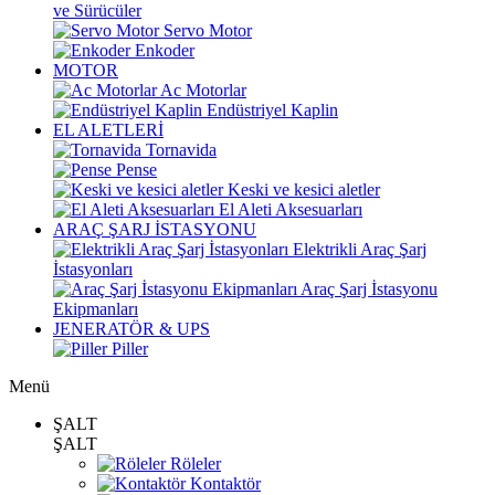
ve Sürücüler
Servo Motor
Enkoder
MOTOR
Ac Motorlar
Endüstriyel Kaplin
EL ALETLERİ
Tornavida
Pense
Keski ve kesici aletler
El Aleti Aksesuarları
ARAÇ ŞARJ İSTASYONU
Elektrikli Araç Şarj
İstasyonları
Araç Şarj İstasyonu
Ekipmanları
JENERATÖR & UPS
Piller
Menü
ŞALT
ŞALT
Röleler
Kontaktör