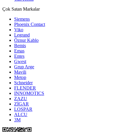
Çok Satan Markalar
Siemens
Phoenix Contact
Viko
Legrand
Öznur Kablo
Bemis
Emas
Entes
Gwest
Grup Arge
Mavili
Metop
Schneider
FLENDER
INNOMOTICS
ZAZU
ZİGAR
LOSPAR
ALCU
3M