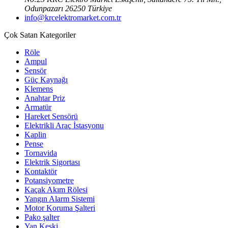
Odunpazarı 26250 Türkiye
info@krcelektromarket.com.tr
Çok Satan Kategoriler
Röle
Ampul
Sensör
Güç Kaynağı
Klemens
Anahtar Priz
Armatür
Hareket Sensörü
Elektrikli Araç İstasyonu
Kaplin
Pense
Tornavida
Elektrik Sigortası
Kontaktör
Potansiyometre
Kaçak Akım Rölesi
Yangın Alarm Sistemi
Motor Koruma Şalteri
Pako şalter
Yan Keski