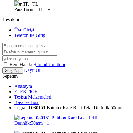
TR | TL
Para Birimi
Hesabım
Üye Girişi
Telefon İle Giriş
Beni Hatırla
Şifremi Unuttum
Kayıt Ol
Giriş Yap
Sepetim
Anasayfa
ELEKTRİK
Tesisat Malzemeleri
Kasa ve Buat
Legrand 080151 Batıbox Kare Buat Tekli Derinlik:50mm