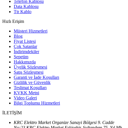
Telefon Kablosu
Data Kablosu
Ttr Kablo
Hızlı Erişim
Müşteri Hizmetleri
Blog
Fiyat Listesi
Çok Satanlar
İndirimdekiler
Sepetim
Hakkımızda
Üyelik Sözleşmesi
Satış Sözleşmesi
Garanti ve İade Koşulları
Gizlilik ve Güvenlik
Teslimat Koşulları
KVKK Metni
Video Galeri
Bilgi Toplumu Hizmetleri
İLETİŞİM
KRC Elektro Market Organize Sanayi Bölgesi 9. Cadde
No:23 KRC Elektro Market Eskişehir, Sultandere 75. Yıl Mh.,