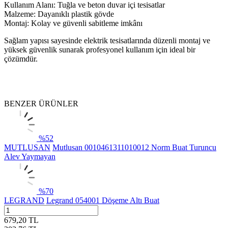
Kullanım Alanı: Tuğla ve beton duvar içi tesisatlar
Malzeme: Dayanıklı plastik gövde
Montaj: Kolay ve güvenli sabitleme imkânı
Sağlam yapısı sayesinde elektrik tesisatlarında düzenli montaj ve
yüksek güvenlik sunarak profesyonel kullanım için ideal bir
çözümdür.
BENZER ÜRÜNLER
%
52
MUTLUSAN
Mutlusan 0010461311010012 Norm Buat Turuncu
Alev Yaymayan
%
70
LEGRAND
Legrand 054001 Döşeme Altı Buat
679,20
TL