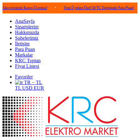
lerde Kargo Ücretsiz!
•
Yeni Üyelere Özel 50 TL Değerinde Para Puan!
•
5.0
AnaSayfa
Siparişlerim
Hakkımızda
Şubelerimiz
İletişim
Para Puan
Markalar
KRC Toptan
Fiyat Listesi
Favoriler
TR − TL
TL
USD
EUR