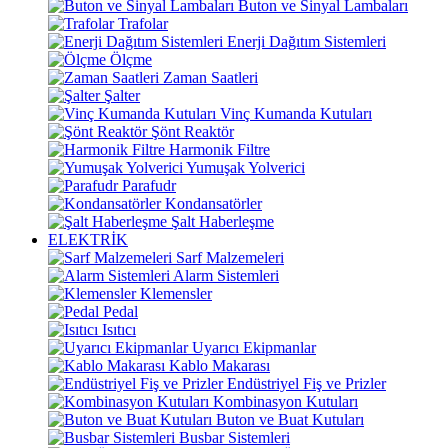
Buton ve Sinyal Lambaları
Trafolar
Enerji Dağıtım Sistemleri
Ölçme
Zaman Saatleri
Şalter
Vinç Kumanda Kutuları
Şönt Reaktör
Harmonik Filtre
Yumuşak Yolverici
Parafudr
Kondansatörler
Şalt Haberleşme
ELEKTRİK
Sarf Malzemeleri
Alarm Sistemleri
Klemensler
Pedal
Isıtıcı
Uyarıcı Ekipmanlar
Kablo Makarası
Endüstriyel Fiş ve Prizler
Kombinasyon Kutuları
Buton ve Buat Kutuları
Busbar Sistemleri