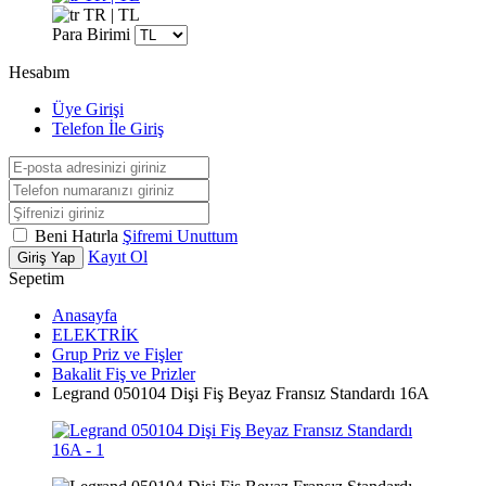
TR | TL
Para Birimi
Hesabım
Üye Girişi
Telefon İle Giriş
Beni Hatırla
Şifremi Unuttum
Kayıt Ol
Giriş Yap
Sepetim
Anasayfa
ELEKTRİK
Grup Priz ve Fişler
Bakalit Fiş ve Prizler
Legrand 050104 Dişi Fiş Beyaz Fransız Standardı 16A