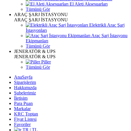
El Aleti Aksesuarları
Tümünü Gör
ARAÇ ŞARJ İSTASYONU
ARAÇ ŞARJ İSTASYONU
Elektrikli Araç Şarj
İstasyonları
Araç Şarj İstasyonu
Ekipmanları
Tümünü Gör
JENERATÖR & UPS
JENERATÖR & UPS
Piller
Tümünü Gör
AnaSayfa
Siparişlerim
Hakkımızda
Şubelerimiz
İletişim
Para Puan
Markalar
KRC Toptan
Fiyat Listesi
Favoriler
TR | TL