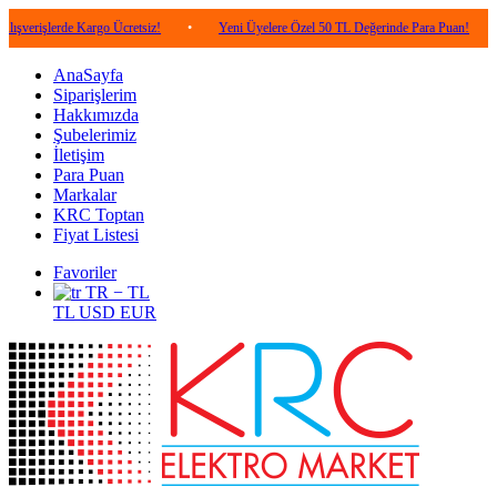
rde Kargo Ücretsiz!
•
Yeni Üyelere Özel 50 TL Değerinde Para Puan!
•
5.000
AnaSayfa
Siparişlerim
Hakkımızda
Şubelerimiz
İletişim
Para Puan
Markalar
KRC Toptan
Fiyat Listesi
Favoriler
TR − TL
TL
USD
EUR