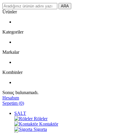
ARA
Ürünler
Kategoriler
Markalar
Kombinler
Sonuç bulunamadı.
Hesabım
Sepetim
(
0
)
ŞALT
Röleler
Kontaktör
Sigorta