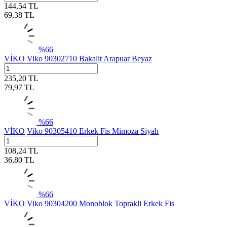
144,54
TL
69,38
TL
%
66
VİKO
Viko 90302710 Bakalit Arapuar Beyaz
235,20
TL
79,97
TL
%
66
VİKO
Viko 90305410 Erkek Fis Mimoza Siyah
108,24
TL
36,80
TL
%
66
VİKO
Viko 90304200 Monoblok Toprakli Erkek Fis