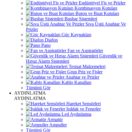
Endüstriyel Fiş ve Prizler
Kombinasyon Kutuları
Buton ve Buat Kutuları
Busbar Sistemleri
Sıva Üstü Anahtar Ve
Prizler
Güç Kaynakları
Diafon
Pano
Fan ve Aspiratörler
Güvenlik ve
Hırsız Alarm Sistemleri
Tesisat Malzemeleri
Grup Priz ve Fişler
Anahtar ve Prizler
Kablo Kanalları
Tümünü Gör
AYDINLATMA
AYDINLATMA
Hareket Sensörleri
Işıldak ve Fenerler
Led Aydınlatma
Armatür
Ampuller
Tümünü Gör