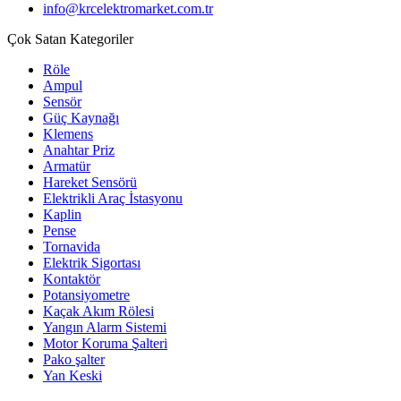
info@krcelektromarket.com.tr
Çok Satan Kategoriler
Röle
Ampul
Sensör
Güç Kaynağı
Klemens
Anahtar Priz
Armatür
Hareket Sensörü
Elektrikli Araç İstasyonu
Kaplin
Pense
Tornavida
Elektrik Sigortası
Kontaktör
Potansiyometre
Kaçak Akım Rölesi
Yangın Alarm Sistemi
Motor Koruma Şalteri
Pako şalter
Yan Keski