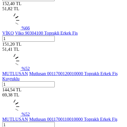
152,40
TL
51,82
TL
%
66
VİKO
Viko 90304100 Toprakli Erkek Fis
151,20
TL
51,41
TL
%
52
MUTLUSAN
Mutlusan 0011700120010000 Topraklı Erkek Fiş
Kuyruklu
144,54
TL
69,38
TL
%
52
MUTLUSAN
Mutlusan 0011700110010000 Topraklı Erkek Fiş