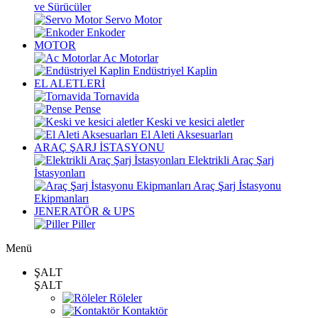
ve Sürücüler
Servo Motor
Enkoder
MOTOR
Ac Motorlar
Endüstriyel Kaplin
EL ALETLERİ
Tornavida
Pense
Keski ve kesici aletler
El Aleti Aksesuarları
ARAÇ ŞARJ İSTASYONU
Elektrikli Araç Şarj
İstasyonları
Araç Şarj İstasyonu
Ekipmanları
JENERATÖR & UPS
Piller
Menü
ŞALT
ŞALT
Röleler
Kontaktör