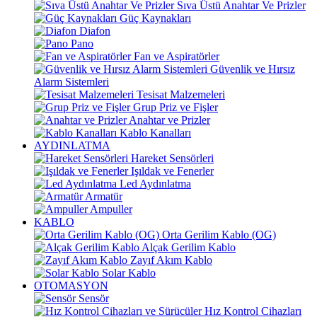
Sıva Üstü Anahtar Ve Prizler
Güç Kaynakları
Diafon
Pano
Fan ve Aspiratörler
Güvenlik ve Hırsız
Alarm Sistemleri
Tesisat Malzemeleri
Grup Priz ve Fişler
Anahtar ve Prizler
Kablo Kanalları
AYDINLATMA
Hareket Sensörleri
Işıldak ve Fenerler
Led Aydınlatma
Armatür
Ampuller
KABLO
Orta Gerilim Kablo (OG)
Alçak Gerilim Kablo
Zayıf Akım Kablo
Solar Kablo
OTOMASYON
Sensör
Hız Kontrol Cihazları