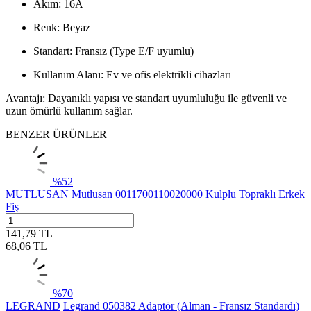
Akım: 16A
Renk: Beyaz
Standart: Fransız (Type E/F uyumlu)
Kullanım Alanı: Ev ve ofis elektrikli cihazları
Avantajı: Dayanıklı yapısı ve standart uyumluluğu ile güvenli ve
uzun ömürlü kullanım sağlar.
BENZER ÜRÜNLER
%
52
MUTLUSAN
Mutlusan 0011700110020000 Kulplu Topraklı Erkek
Fiş
141,79
TL
68,06
TL
%
70
LEGRAND
Legrand 050382 Adaptör (Alman - Fransız Standardı)