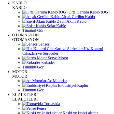
KABLO
KABLO
Orta Gerilim Kablo (OG)
Alçak Gerilim Kablo
Zayıf Akım Kablo
Solar Kablo
Tümünü Gör
OTOMASYON
OTOMASYON
Sensör
Hız Kontrol
Cihazları ve Sürücüler
Servo Motor
Enkoder
Tümünü Gör
MOTOR
MOTOR
Ac Motorlar
Endüstriyel Kaplin
Tümünü Gör
EL ALETLERİ
EL ALETLERİ
Tornavida
Pense
Keski ve kesici aletler