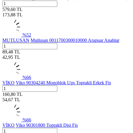
579,60
TL
173,88
TL
%
52
MUTLUSAN
Mutlusan 0011700300010000 Arapuar Anahtar
89,48
TL
42,95
TL
%
66
VİKO
Viko 90304240 Monoblok Ups Toprakli Erkek Fis
160,80
TL
54,67
TL
%
66
VİKO
Viko 90301800 Toprakli Disi Fis