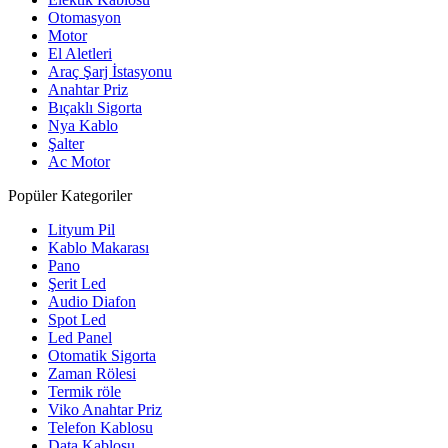
Otomasyon
Motor
El Aletleri
Araç Şarj İstasyonu
Anahtar Priz
Bıçaklı Sigorta
Nya Kablo
Şalter
Ac Motor
Popüler Kategoriler
Lityum Pil
Kablo Makarası
Pano
Şerit Led
Audio Diafon
Spot Led
Led Panel
Otomatik Sigorta
Zaman Rölesi
Termik röle
Viko Anahtar Priz
Telefon Kablosu
Data Kablosu