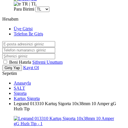
TR | TL
Para Birimi
Hesabım
Üye Girişi
Telefon İle Giriş
Beni Hatırla
Şifremi Unuttum
Kayıt Ol
Giriş Yap
Sepetim
Anasayfa
ŞALT
Sigorta
Kartuş Sigorta
Legrand 013310 Kartuş Sigorta 10x38mm 10 Amper gG
Hızlı Tip