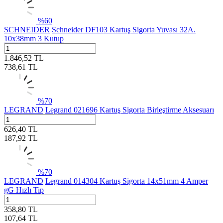
%
60
SCHNEIDER
Schneider DF103 Kartuş Sigorta Yuvası 32A.
10x38mm 3 Kutup
1.846,52
TL
738,61
TL
%
70
LEGRAND
Legrand 021696 Kartuş Sigorta Birleştirme Aksesuarı
626,40
TL
187,92
TL
%
70
LEGRAND
Legrand 014304 Kartuş Sigorta 14x51mm 4 Amper
gG Hızlı Tip
358,80
TL
107,64
TL