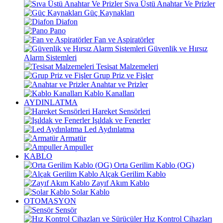
Sıva Üstü Anahtar Ve Prizler
Güç Kaynakları
Diafon
Pano
Fan ve Aspiratörler
Güvenlik ve Hırsız
Alarm Sistemleri
Tesisat Malzemeleri
Grup Priz ve Fişler
Anahtar ve Prizler
Kablo Kanalları
AYDINLATMA
Hareket Sensörleri
Işıldak ve Fenerler
Led Aydınlatma
Armatür
Ampuller
KABLO
Orta Gerilim Kablo (OG)
Alçak Gerilim Kablo
Zayıf Akım Kablo
Solar Kablo
OTOMASYON
Sensör
Hız Kontrol Cihazları