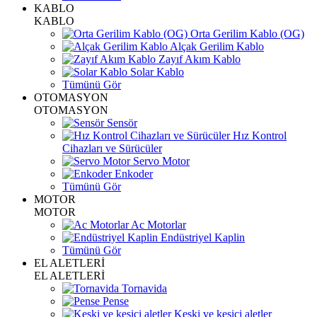
KABLO
KABLO
Orta Gerilim Kablo (OG)
Alçak Gerilim Kablo
Zayıf Akım Kablo
Solar Kablo
Tümünü Gör
OTOMASYON
OTOMASYON
Sensör
Hız Kontrol
Cihazları ve Sürücüler
Servo Motor
Enkoder
Tümünü Gör
MOTOR
MOTOR
Ac Motorlar
Endüstriyel Kaplin
Tümünü Gör
EL ALETLERİ
EL ALETLERİ
Tornavida
Pense
Keski ve kesici aletler