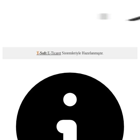
T
-Soft
E-Ticaret
Sistemleriyle Hazırlanmıştır.