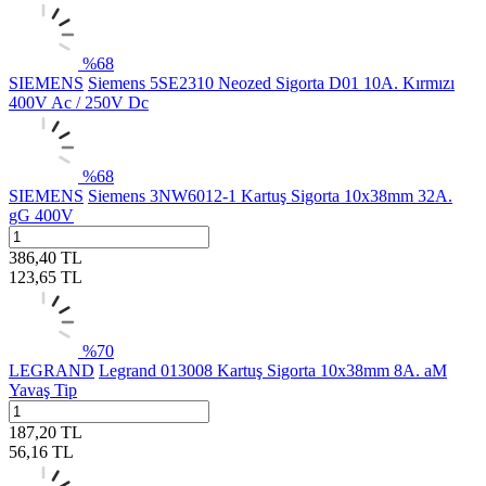
%
68
SIEMENS
Siemens 5SE2310 Neozed Sigorta D01 10A. Kırmızı
400V Ac / 250V Dc
%
68
SIEMENS
Siemens 3NW6012-1 Kartuş Sigorta 10x38mm 32A.
gG 400V
386,40
TL
123,65
TL
%
70
LEGRAND
Legrand 013008 Kartuş Sigorta 10x38mm 8A. aM
Yavaş Tip
187,20
TL
56,16
TL