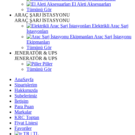
El Aleti Aksesuarları
Tümünü Gör
ARAÇ ŞARJ İSTASYONU
ARAÇ ŞARJ İSTASYONU
Elektrikli Araç Şarj
İstasyonları
Araç Şarj İstasyonu
Ekipmanları
Tümünü Gör
JENERATÖR & UPS
JENERATÖR & UPS
Piller
Tümünü Gör
AnaSayfa
Siparişlerim
Hakkımızda
Şubelerimiz
İletişim
Para Puan
Markalar
KRC Toptan
Fiyat Listesi
Favoriler
TR | TL