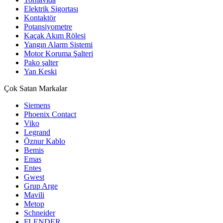
Elektrik Sigortası
Kontaktör
Potansiyometre
Kaçak Akım Rölesi
Yangın Alarm Sistemi
Motor Koruma Şalteri
Pako şalter
Yan Keski
Çok Satan Markalar
Siemens
Phoenix Contact
Viko
Legrand
Öznur Kablo
Bemis
Emas
Entes
Gwest
Grup Arge
Mavili
Metop
Schneider
FLENDER