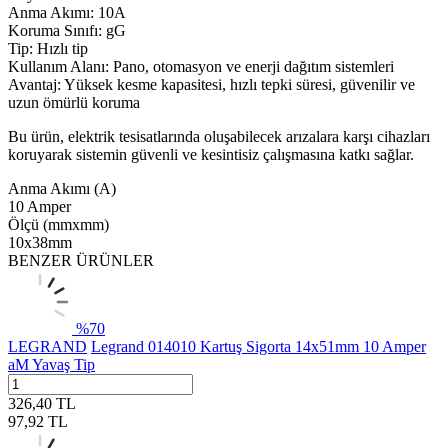
Anma Akımı: 10A
Koruma Sınıfı: gG
Tip: Hızlı tip
Kullanım Alanı: Pano, otomasyon ve enerji dağıtım sistemleri
Avantaj: Yüksek kesme kapasitesi, hızlı tepki süresi, güvenilir ve
uzun ömürlü koruma
Bu ürün, elektrik tesisatlarında oluşabilecek arızalara karşı cihazları
koruyarak sistemin güvenli ve kesintisiz çalışmasına katkı sağlar.
Anma Akımı (A)
10 Amper
Ölçü (mmxmm)
10x38mm
BENZER ÜRÜNLER
%
70
LEGRAND
Legrand 014010 Kartuş Sigorta 14x51mm 10 Amper
aM Yavaş Tip
326,40
TL
97,92
TL