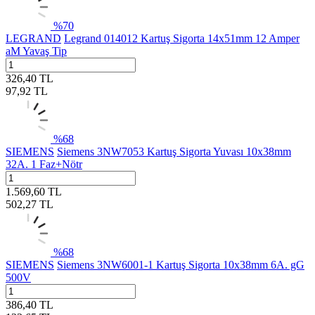
%
70
LEGRAND
Legrand 014012 Kartuş Sigorta 14x51mm 12 Amper
aM Yavaş Tip
326,40
TL
97,92
TL
%
68
SIEMENS
Siemens 3NW7053 Kartuş Sigorta Yuvası 10x38mm
32A. 1 Faz+Nötr
1.569,60
TL
502,27
TL
%
68
SIEMENS
Siemens 3NW6001-1 Kartuş Sigorta 10x38mm 6A. gG
500V
386,40
TL