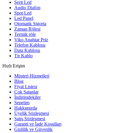
Şerit Led
Audio Diafon
Spot Led
Led Panel
Otomatik Sigorta
Zaman Rölesi
Termik röle
Viko Anahtar Priz
Telefon Kablosu
Data Kablosu
Ttr Kablo
Hızlı Erişim
Müşteri Hizmetleri
Blog
Fiyat Listesi
Çok Satanlar
İndirimdekiler
Sepetim
Hakkımızda
Üyelik Sözleşmesi
Satış Sözleşmesi
Garanti ve İade Koşulları
Gizlilik ve Güvenlik