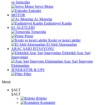
ve Sürücüler
Servo Motor
Enkoder
MOTOR
Ac Motorlar
Endüstriyel Kaplin
EL ALETLERİ
Tornavida
Pense
Keski ve kesici aletler
El Aleti Aksesuarları
ARAÇ ŞARJ İSTASYONU
Elektrikli Araç Şarj
İstasyonları
Araç Şarj İstasyonu
Ekipmanları
JENERATÖR & UPS
Piller
Menü
ŞALT
ŞALT
Röleler
Kontaktör