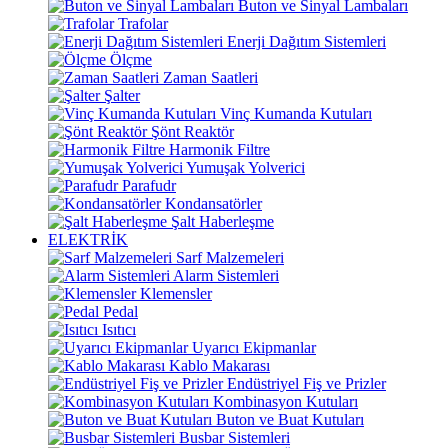
Buton ve Sinyal Lambaları
Trafolar
Enerji Dağıtım Sistemleri
Ölçme
Zaman Saatleri
Şalter
Vinç Kumanda Kutuları
Şönt Reaktör
Harmonik Filtre
Yumuşak Yolverici
Parafudr
Kondansatörler
Şalt Haberleşme
ELEKTRİK
Sarf Malzemeleri
Alarm Sistemleri
Klemensler
Pedal
Isıtıcı
Uyarıcı Ekipmanlar
Kablo Makarası
Endüstriyel Fiş ve Prizler
Kombinasyon Kutuları
Buton ve Buat Kutuları
Busbar Sistemleri