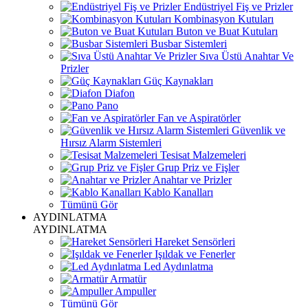
Endüstriyel Fiş ve Prizler
Kombinasyon Kutuları
Buton ve Buat Kutuları
Busbar Sistemleri
Sıva Üstü Anahtar Ve
Prizler
Güç Kaynakları
Diafon
Pano
Fan ve Aspiratörler
Güvenlik ve
Hırsız Alarm Sistemleri
Tesisat Malzemeleri
Grup Priz ve Fişler
Anahtar ve Prizler
Kablo Kanalları
Tümünü Gör
AYDINLATMA
AYDINLATMA
Hareket Sensörleri
Işıldak ve Fenerler
Led Aydınlatma
Armatür
Ampuller
Tümünü Gör