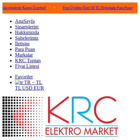
erde Kargo Ücretsiz!
•
Yeni Üyelere Özel 50 TL Değerinde Para Puan!
•
5.00
AnaSayfa
Siparişlerim
Hakkımızda
Şubelerimiz
İletişim
Para Puan
Markalar
KRC Toptan
Fiyat Listesi
Favoriler
TR − TL
TL
USD
EUR