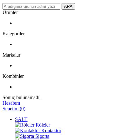
ARA
Ürünler
Kategoriler
Markalar
Kombinler
Sonuç bulunamadı.
Hesabım
Sepetim
(
0
)
ŞALT
Röleler
Kontaktör
Sigorta