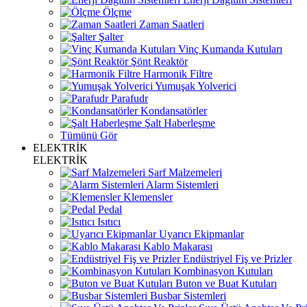
Ölçme
Zaman Saatleri
Şalter
Vinç Kumanda Kutuları
Şönt Reaktör
Harmonik Filtre
Yumuşak Yolverici
Parafudr
Kondansatörler
Şalt Haberleşme
Tümünü Gör
ELEKTRİK
ELEKTRİK
Sarf Malzemeleri
Alarm Sistemleri
Klemensler
Pedal
Isıtıcı
Uyarıcı Ekipmanlar
Kablo Makarası
Endüstriyel Fiş ve Prizler
Kombinasyon Kutuları
Buton ve Buat Kutuları
Busbar Sistemleri