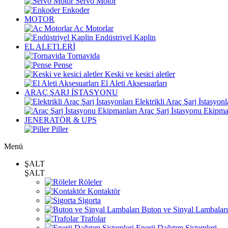
Servo Motor
Enkoder
MOTOR
Ac Motorlar
Endüstriyel Kaplin
EL ALETLERİ
Tornavida
Pense
Keski ve kesici aletler
El Aleti Aksesuarları
ARAÇ ŞARJ İSTASYONU
Elektrikli Araç Şarj İstasyonl
Araç Şarj İstasyonu Ekipma
JENERATÖR & UPS
Piller
Menü
ŞALT
ŞALT
Röleler
Kontaktör
Sigorta
Buton ve Sinyal Lambaları
Trafolar
Enerji Dağıtım Sistemleri