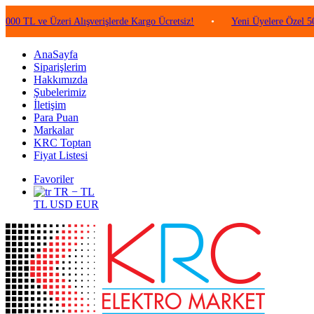
ve Üzeri Alışverişlerde Kargo Ücretsiz!
•
Yeni Üyelere Özel 50 TL Değ
AnaSayfa
Siparişlerim
Hakkımızda
Şubelerimiz
İletişim
Para Puan
Markalar
KRC Toptan
Fiyat Listesi
Favoriler
TR − TL
TL
USD
EUR