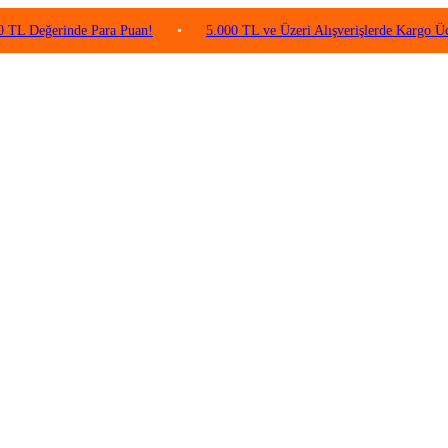
erinde Para Puan!
•
5.000 TL ve Üzeri Alışverişlerde Kargo Ücretsiz!