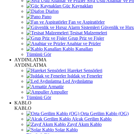
Sıva Üstü Anahtar Ve Pri
Güç Kaynakları
Diafon
Pano
Fan ve Aspiratörler
Güvenlik ve Hırsı
Tesisat Malzemeleri
Grup Priz ve Fişler
Anahtar ve Prizler
Kablo Kanalları
Tümünü Gör
AYDINLATMA
AYDINLATMA
Hareket Sensörleri
Işıldak ve Fenerler
Led Aydınlatma
Armatür
Ampuller
Tümünü Gör
KABLO
KABLO
Orta Gerilim Kablo (OG)
Alçak Gerilim Kablo
Zayıf Akım Kablo
Solar Kablo