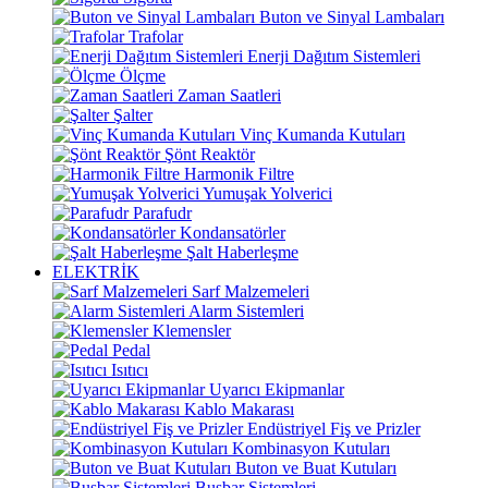
Buton ve Sinyal Lambaları
Trafolar
Enerji Dağıtım Sistemleri
Ölçme
Zaman Saatleri
Şalter
Vinç Kumanda Kutuları
Şönt Reaktör
Harmonik Filtre
Yumuşak Yolverici
Parafudr
Kondansatörler
Şalt Haberleşme
ELEKTRİK
Sarf Malzemeleri
Alarm Sistemleri
Klemensler
Pedal
Isıtıcı
Uyarıcı Ekipmanlar
Kablo Makarası
Endüstriyel Fiş ve Prizler
Kombinasyon Kutuları
Buton ve Buat Kutuları
Busbar Sistemleri