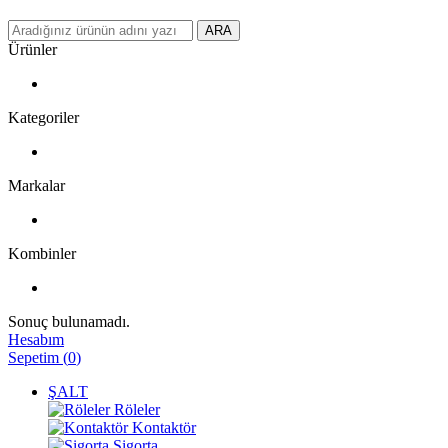
ARA
Ürünler
Kategoriler
Markalar
Kombinler
Sonuç bulunamadı.
Hesabım
Sepetim
(
0
)
ŞALT
Röleler
Kontaktör
Sigorta