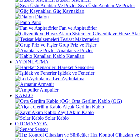
Sıva Üstü Anahtar Ve Prizler
Güç Kaynakları
Diafon
Pano
Fan ve Aspiratörler
Güvenlik ve Hırsız Alar
Tesisat Malzemeleri
Grup Priz ve Fişler
Anahtar ve Prizler
Kablo Kanalları
AYDINLATMA
Hareket Sensörleri
Işıldak ve Fenerler
Led Aydınlatma
Armatür
Ampuller
KABLO
Orta Gerilim Kablo (OG)
Alçak Gerilim Kablo
Zayıf Akım Kablo
Solar Kablo
OTOMASYON
Sensör
Hız Kontrol Cihazları ve