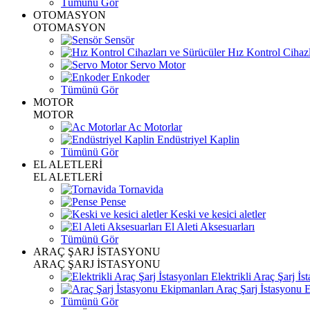
Tümünü Gör
OTOMASYON
OTOMASYON
Sensör
Hız Kontrol Cihazl
Servo Motor
Enkoder
Tümünü Gör
MOTOR
MOTOR
Ac Motorlar
Endüstriyel Kaplin
Tümünü Gör
EL ALETLERİ
EL ALETLERİ
Tornavida
Pense
Keski ve kesici aletler
El Aleti Aksesuarları
Tümünü Gör
ARAÇ ŞARJ İSTASYONU
ARAÇ ŞARJ İSTASYONU
Elektrikli Araç Şarj İst
Araç Şarj İstasyonu 
Tümünü Gör