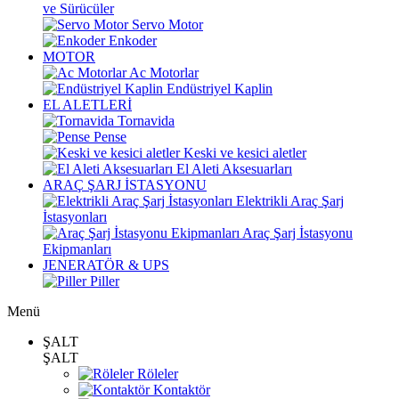
ve Sürücüler
Servo Motor
Enkoder
MOTOR
Ac Motorlar
Endüstriyel Kaplin
EL ALETLERİ
Tornavida
Pense
Keski ve kesici aletler
El Aleti Aksesuarları
ARAÇ ŞARJ İSTASYONU
Elektrikli Araç Şarj
İstasyonları
Araç Şarj İstasyonu
Ekipmanları
JENERATÖR & UPS
Piller
Menü
ŞALT
ŞALT
Röleler
Kontaktör