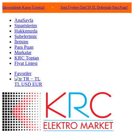
şlerde Kargo Ücretsiz!
•
Yeni Üyelere Özel 50 TL Değerinde Para Puan!
•
5.
AnaSayfa
Siparişlerim
Hakkımızda
Şubelerimiz
İletişim
Para Puan
Markalar
KRC Toptan
Fiyat Listesi
Favoriler
TR − TL
TL
USD
EUR