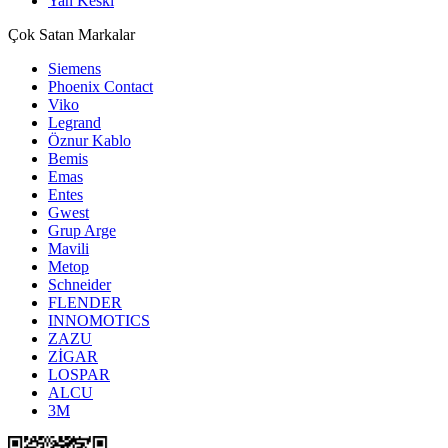
Yan Keski
Çok Satan Markalar
Siemens
Phoenix Contact
Viko
Legrand
Öznur Kablo
Bemis
Emas
Entes
Gwest
Grup Arge
Mavili
Metop
Schneider
FLENDER
INNOMOTICS
ZAZU
ZİGAR
LOSPAR
ALCU
3M