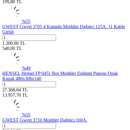
199,80
TL
%
55
GWEST
Gwest 3705 4 Kutuplu Modüler Dağıtıcı 125A. 11 Kablo
Girişli
1.200,00
TL
540,00
TL
%
49
HENSEL
Hensel FP 0451 Boş Modüler Dağıtım Panosu Opak
Kapak 486x306x140
27.368,04
TL
13.957,70
TL
%
55
GWEST
Gwest 3710 Modüler Dağıtıcı 160A.