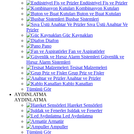
Endüstriyel Fiş ve Prizler
Kombinasyon Kutuları
Buton ve Buat Kutuları
Busbar Sistemleri
Sıva Üstü Anahtar Ve
Prizler
Güç Kaynakları
Diafon
Pano
Fan ve Aspiratörler
Güvenlik ve
Hırsız Alarm Sistemleri
Tesisat Malzemeleri
Grup Priz ve Fişler
Anahtar ve Prizler
Kablo Kanalları
Tümünü Gör
AYDINLATMA
AYDINLATMA
Hareket Sensörleri
Işıldak ve Fenerler
Led Aydınlatma
Armatür
Ampuller
Tümünü Gör