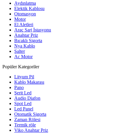
Aydınlatma
Elektik Kablosu
Otomasyon
Motor
El Aletleri
Araç Şarj İstasyonu
Anahtar Priz
Bıçaklı Sigorta
Nya Kablo
Şalter
Ac Motor
Popüler Kategoriler
Lityum Pil
Kablo Makarası
Pano
Şerit Led
Audio Diafon
Spot Led
Led Panel
Otomatik Sigorta
Zaman Rölesi
Termik röle
Viko Anahtar Priz