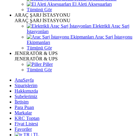
El Aleti Aksesuarları
Tümünü Gör
ARAÇ ŞARJ İSTASYONU
ARAÇ ŞARJ İSTASYONU
Elektrikli Araç Şarj
İstasyonları
Araç Şarj İstasyonu
Ekipmanları
Tümünü Gör
JENERATÖR & UPS
JENERATÖR & UPS
Piller
Tümünü Gör
AnaSayfa
Siparişlerim
Hakkımızda
Şubelerimiz
İletişim
Para Puan
Markalar
KRC Toptan
Fiyat Listesi
Favoriler
TR | TL