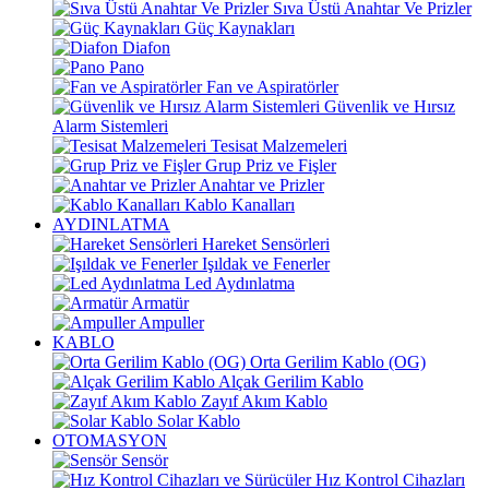
Sıva Üstü Anahtar Ve Prizler
Güç Kaynakları
Diafon
Pano
Fan ve Aspiratörler
Güvenlik ve Hırsız
Alarm Sistemleri
Tesisat Malzemeleri
Grup Priz ve Fişler
Anahtar ve Prizler
Kablo Kanalları
AYDINLATMA
Hareket Sensörleri
Işıldak ve Fenerler
Led Aydınlatma
Armatür
Ampuller
KABLO
Orta Gerilim Kablo (OG)
Alçak Gerilim Kablo
Zayıf Akım Kablo
Solar Kablo
OTOMASYON
Sensör
Hız Kontrol Cihazları