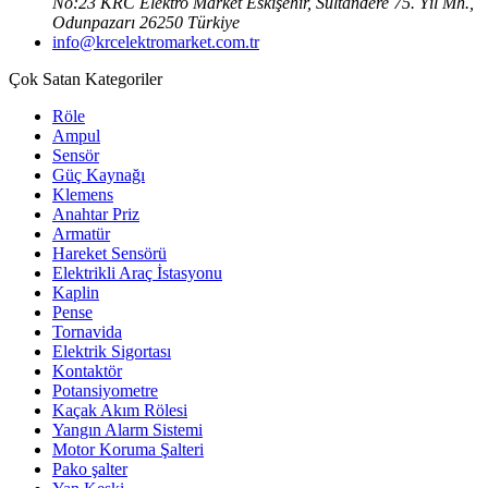
No:23 KRC Elektro Market Eskişehir, Sultandere 75. Yıl Mh.,
Odunpazarı 26250 Türkiye
info@krcelektromarket.com.tr
Çok Satan Kategoriler
Röle
Ampul
Sensör
Güç Kaynağı
Klemens
Anahtar Priz
Armatür
Hareket Sensörü
Elektrikli Araç İstasyonu
Kaplin
Pense
Tornavida
Elektrik Sigortası
Kontaktör
Potansiyometre
Kaçak Akım Rölesi
Yangın Alarm Sistemi
Motor Koruma Şalteri
Pako şalter