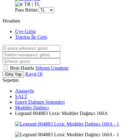
TR | TL
Para Birimi
Hesabım
Üye Girişi
Telefon İle Giriş
Beni Hatırla
Şifremi Unuttum
Kayıt Ol
Giriş Yap
Sepetim
Anasayfa
ŞALT
Enerji Dağıtım Sistemleri
Modüler Dağıtıcı
Legrand 004883 Lexic Modüler Dağıtıcı 160A