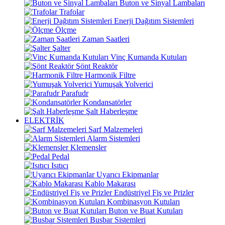
Buton ve Sinyal Lambaları
Trafolar
Enerji Dağıtım Sistemleri
Ölçme
Zaman Saatleri
Şalter
Vinç Kumanda Kutuları
Şönt Reaktör
Harmonik Filtre
Yumuşak Yolverici
Parafudr
Kondansatörler
Şalt Haberleşme
ELEKTRİK
Sarf Malzemeleri
Alarm Sistemleri
Klemensler
Pedal
Isıtıcı
Uyarıcı Ekipmanlar
Kablo Makarası
Endüstriyel Fiş ve Prizler
Kombinasyon Kutuları
Buton ve Buat Kutuları
Busbar Sistemleri