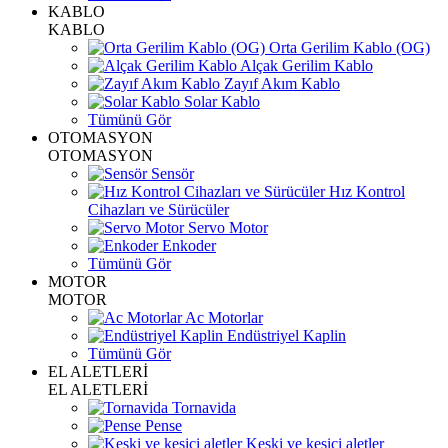
KABLO
KABLO
Orta Gerilim Kablo (OG)
Alçak Gerilim Kablo
Zayıf Akım Kablo
Solar Kablo
Tümünü Gör
OTOMASYON
OTOMASYON
Sensör
Hız Kontrol
Cihazları ve Sürücüler
Servo Motor
Enkoder
Tümünü Gör
MOTOR
MOTOR
Ac Motorlar
Endüstriyel Kaplin
Tümünü Gör
EL ALETLERİ
EL ALETLERİ
Tornavida
Pense
Keski ve kesici aletler