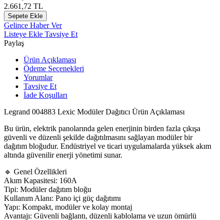
2.661,72
TL
Sepete Ekle
Gelince Haber Ver
Listeye Ekle
Tavsiye Et
Paylaş
Ürün Açıklaması
Ödeme Seçenekleri
Yorumlar
Tavsiye Et
İade Koşulları
Legrand 004883 Lexic Modüler Dağıtıcı Ürün Açıklaması
Bu ürün, elektrik panolarında gelen enerjinin birden fazla çıkışa
güvenli ve düzenli şekilde dağıtılmasını sağlayan modüler bir
dağıtım bloğudur. Endüstriyel ve ticari uygulamalarda yüksek akım
altında güvenilir enerji yönetimi sunar.
🔹 Genel Özellikleri
Akım Kapasitesi: 160A
Tipi: Modüler dağıtım bloğu
Kullanım Alanı: Pano içi güç dağıtımı
Yapı: Kompakt, modüler ve kolay montaj
Avantajı: Güvenli bağlantı, düzenli kablolama ve uzun ömürlü