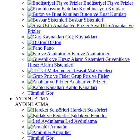
Endüstriyel Fiş ve Prizler
Kombinasyon Kutuları
Buton ve Buat Kutuları
Busbar Sistemleri
Sıva Üstü Anahtar Ve
Prizler
Güç Kaynakları
Diafon
Pano
Fan ve Aspiratörler
Güvenlik ve
Hırsız Alarm Sistemleri
Tesisat Malzemeleri
Grup Priz ve Fişler
Anahtar ve Prizler
Kablo Kanalları
Tümünü Gör
AYDINLATMA
AYDINLATMA
Hareket Sensörleri
Işıldak ve Fenerler
Led Aydınlatma
Armatür
Ampuller
Tümünü Gör