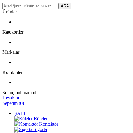
ARA
Ürünler
Kategoriler
Markalar
Kombinler
Sonuç bulunamadı.
Hesabım
Sepetim
(
0
)
ŞALT
Röleler
Kontaktör
Sigorta