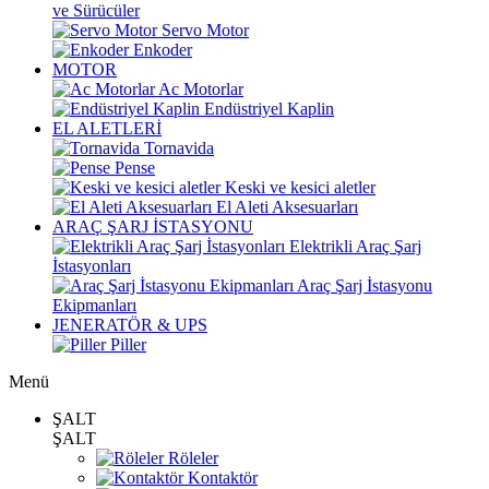
ve Sürücüler
Servo Motor
Enkoder
MOTOR
Ac Motorlar
Endüstriyel Kaplin
EL ALETLERİ
Tornavida
Pense
Keski ve kesici aletler
El Aleti Aksesuarları
ARAÇ ŞARJ İSTASYONU
Elektrikli Araç Şarj
İstasyonları
Araç Şarj İstasyonu
Ekipmanları
JENERATÖR & UPS
Piller
Menü
ŞALT
ŞALT
Röleler
Kontaktör