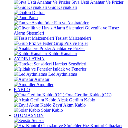
Sıva Üstü Anahtar Ve Prizler
Güç Kaynakları
Diafon
Pano
Fan ve Aspiratörler
Güvenlik ve Hırsız
Alarm Sistemleri
Tesisat Malzemeleri
Grup Priz ve Fişler
Anahtar ve Prizler
Kablo Kanalları
AYDINLATMA
Hareket Sensörleri
Işıldak ve Fenerler
Led Aydınlatma
Armatür
Ampuller
KABLO
Orta Gerilim Kablo (OG)
Alçak Gerilim Kablo
Zayıf Akım Kablo
Solar Kablo
OTOMASYON
Sensör
Hız Kontrol Cihazları