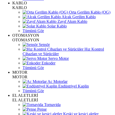
KABLO
KABLO
Orta Gerilim Kablo (OG)
Alçak Gerilim Kablo
Zayıf Akım Kablo
Solar Kablo
Tümünü Gör
OTOMASYON
OTOMASYON
Sensör
Hız Kontrol
Cihazları ve Sürücüler
Servo Motor
Enkoder
Tümünü Gör
MOTOR
MOTOR
Ac Motorlar
Endüstriyel Kaplin
Tümünü Gör
EL ALETLERİ
EL ALETLERİ
Tornavida
Pense
Keski ve kesici aletler