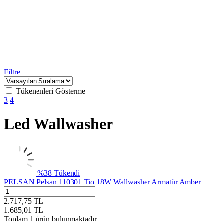
Filtre
Tükenenleri Gösterme
3
4
Led Wallwasher
%
38
Tükendi
PELSAN
Pelsan 110301 Tio 18W Wallwasher Armatür Amber
2.717,75
TL
1.685,01
TL
Toplam
1
ürün bulunmaktadır.