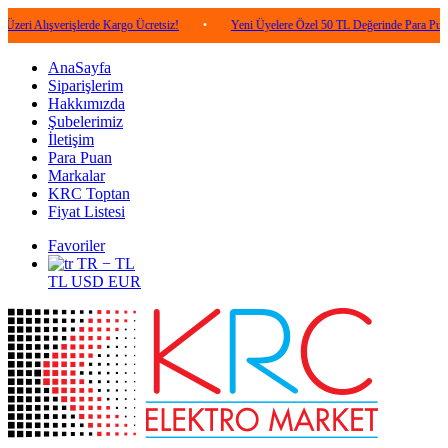
şverişlerde Kargo Ücretsiz!
•
Yeni Üyelere Özel 50 TL Değerinde Para Puan!
•
AnaSayfa
Siparişlerim
Hakkımızda
Şubelerimiz
İletişim
Para Puan
Markalar
KRC Toptan
Fiyat Listesi
Favoriler
TR − TL
TL
USD
EUR