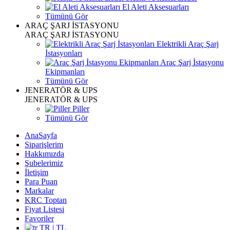
El Aleti Aksesuarları
Tümünü Gör
ARAÇ ŞARJ İSTASYONU
ARAÇ ŞARJ İSTASYONU
Elektrikli Araç Şarj
İstasyonları
Araç Şarj İstasyonu
Ekipmanları
Tümünü Gör
JENERATÖR & UPS
JENERATÖR & UPS
Piller
Tümünü Gör
AnaSayfa
Siparişlerim
Hakkımızda
Şubelerimiz
İletişim
Para Puan
Markalar
KRC Toptan
Fiyat Listesi
Favoriler
TR | TL