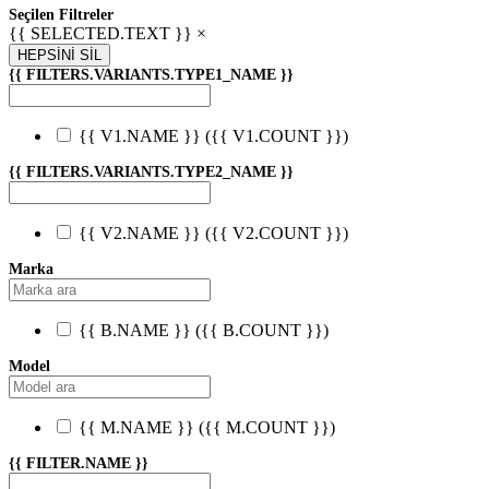
Seçilen Filtreler
{{ SELECTED.TEXT }} ×
HEPSİNİ SİL
{{ FILTERS.VARIANTS.TYPE1_NAME }}
{{ V1.NAME }}
({{ V1.COUNT }})
{{ FILTERS.VARIANTS.TYPE2_NAME }}
{{ V2.NAME }}
({{ V2.COUNT }})
Marka
{{ B.NAME }}
({{ B.COUNT }})
Model
{{ M.NAME }}
({{ M.COUNT }})
{{ FILTER.NAME }}