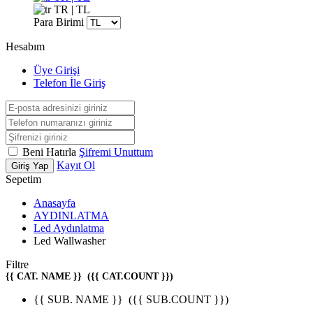
TR | TL
Para Birimi
Hesabım
Üye Girişi
Telefon İle Giriş
Beni Hatırla
Şifremi Unuttum
Kayıt Ol
Giriş Yap
Sepetim
Anasayfa
AYDINLATMA
Led Aydınlatma
Led Wallwasher
Filtre
{{ CAT. NAME }}
({{ CAT.COUNT }})
{{ SUB. NAME }}
({{ SUB.COUNT }})