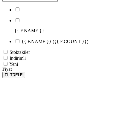
{{ F.NAME }}
{{ F.NAME }}
({{ F.COUNT }})
Stoktakiler
İndirimli
Yeni
Fiyat
FİLTRELE