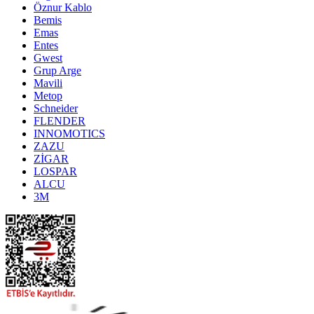
Öznur Kablo
Bemis
Emas
Entes
Gwest
Grup Arge
Mavili
Metop
Schneider
FLENDER
INNOMOTICS
ZAZU
ZİGAR
LOSPAR
ALCU
3M