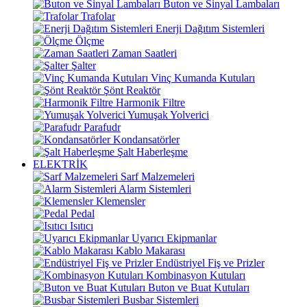
Buton ve Sinyal Lambaları
Trafolar
Enerji Dağıtım Sistemleri
Ölçme
Zaman Saatleri
Şalter
Vinç Kumanda Kutuları
Şönt Reaktör
Harmonik Filtre
Yumuşak Yolverici
Parafudr
Kondansatörler
Şalt Haberleşme
ELEKTRİK
Sarf Malzemeleri
Alarm Sistemleri
Klemensler
Pedal
Isıtıcı
Uyarıcı Ekipmanlar
Kablo Makarası
Endüstriyel Fiş ve Prizler
Kombinasyon Kutuları
Buton ve Buat Kutuları
Busbar Sistemleri