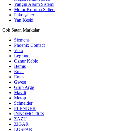
Yangın Alarm Sistemi
Motor Koruma Şalteri
Pako şalter
Yan Keski
Çok Satan Markalar
Siemens
Phoenix Contact
Viko
Legrand
Öznur Kablo
Bemis
Emas
Entes
Gwest
Grup Arge
Mavili
Metop
Schneider
FLENDER
INNOMOTICS
ZAZU
ZİGAR
LOSPAR