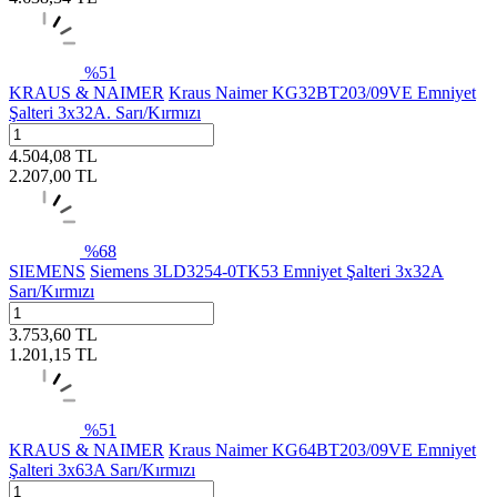
%
51
KRAUS & NAIMER
Kraus Naimer KG32BT203/09VE Emniyet
Şalteri 3x32A. Sarı/Kırmızı
4.504,08
TL
2.207,00
TL
%
68
SIEMENS
Siemens 3LD3254-0TK53 Emniyet Şalteri 3x32A
Sarı/Kırmızı
3.753,60
TL
1.201,15
TL
%
51
KRAUS & NAIMER
Kraus Naimer KG64BT203/09VE Emniyet
Şalteri 3x63A Sarı/Kırmızı