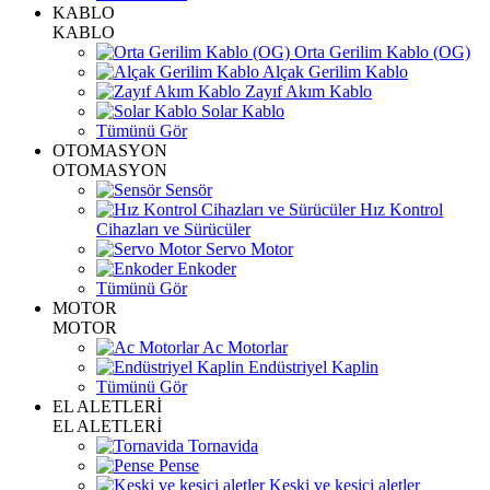
KABLO
KABLO
Orta Gerilim Kablo (OG)
Alçak Gerilim Kablo
Zayıf Akım Kablo
Solar Kablo
Tümünü Gör
OTOMASYON
OTOMASYON
Sensör
Hız Kontrol
Cihazları ve Sürücüler
Servo Motor
Enkoder
Tümünü Gör
MOTOR
MOTOR
Ac Motorlar
Endüstriyel Kaplin
Tümünü Gör
EL ALETLERİ
EL ALETLERİ
Tornavida
Pense
Keski ve kesici aletler