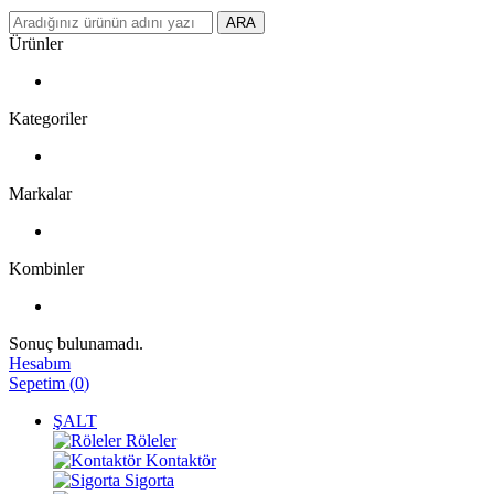
ARA
Ürünler
Kategoriler
Markalar
Kombinler
Sonuç bulunamadı.
Hesabım
Sepetim
(
0
)
ŞALT
Röleler
Kontaktör
Sigorta