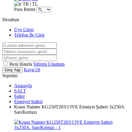
TR | TL
Para Birimi
Hesabım
Üye Girişi
Telefon İle Giriş
Beni Hatırla
Şifremi Unuttum
Kayıt Ol
Giriş Yap
Sepetim
Anasayfa
ŞALT
Şalter
Emniyet Şalteri
Kraus Naimer KG250T203/13VE Emniyet Şalteri 3x250A.
Sarı/Kırmızı