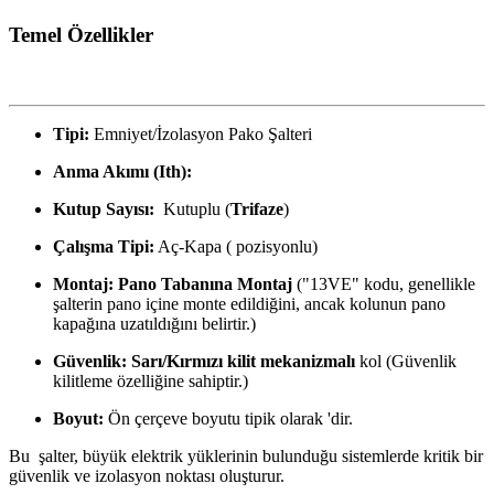
Temel Özellikler
Tipi:
Emniyet/İzolasyon Pako Şalteri
Anma Akımı (Ith):
Kutup Sayısı:
Kutuplu (
Trifaze
)
Çalışma Tipi:
Aç-Kapa (
pozisyonlu)
Montaj:
Pano Tabanına Montaj
("13VE" kodu, genellikle
şalterin pano içine monte edildiğini, ancak kolunun pano
kapağına uzatıldığını belirtir.)
Güvenlik:
Sarı/Kırmızı kilit mekanizmalı
kol (Güvenlik
kilitleme özelliğine sahiptir.)
Boyut:
Ön çerçeve boyutu tipik olarak
'dir.
Bu
şalter, büyük elektrik yüklerinin bulunduğu sistemlerde kritik bir
güvenlik ve izolasyon noktası oluşturur.