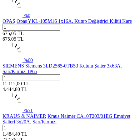
%
0
OPAŞ
Opaş YKL-105M16 1x16A. Kutup Değiştirici Kilitli Kare
675,05
TL
675,05
TL
%
60
SIEMENS
Siemens 3LD2565-0TB53 Kutulu Şalter 3x63A.
Sarı/Kırmızı IP65
11.112,00
TL
4.444,80
TL
%
51
KRAUS & NAIMER
Kraus Naimer CA10T203/01EG Emniyet
Şalteri 3x20A. Sarı/Kırmızı
1.484,40
TL
727,36
TL