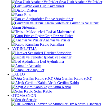
Sıva Üstü Anahtar Ve Prizler
Güç Kaynakları
Diafon
Pano
Fan ve Aspiratörler
Güvenlik ve Hırsız
Alarm Sistemleri
Tesisat Malzemeleri
Grup Priz ve Fişler
Anahtar ve Prizler
Kablo Kanalları
AYDINLATMA
Hareket Sensörleri
Işıldak ve Fenerler
Led Aydınlatma
Armatür
Ampuller
KABLO
Orta Gerilim Kablo (OG)
Alçak Gerilim Kablo
Zayıf Akım Kablo
Solar Kablo
OTOMASYON
Sensör
Hız Kontrol Cihazları