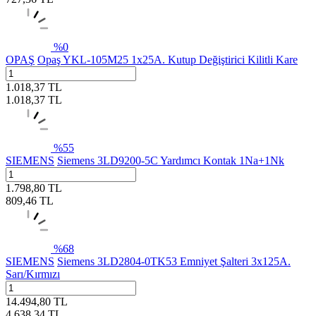
%
0
OPAŞ
Opaş YKL-105M25 1x25A. Kutup Değiştirici Kilitli Kare
1.018,37
TL
1.018,37
TL
%
55
SIEMENS
Siemens 3LD9200-5C Yardımcı Kontak 1Na+1Nk
1.798,80
TL
809,46
TL
%
68
SIEMENS
Siemens 3LD2804-0TK53 Emniyet Şalteri 3x125A.
Sarı/Kırmızı
14.494,80
TL
4.638,34
TL