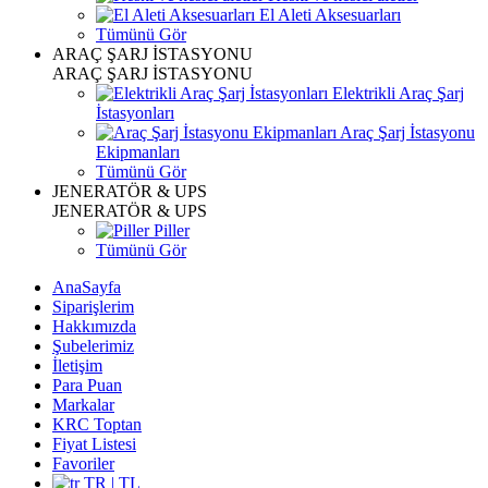
El Aleti Aksesuarları
Tümünü Gör
ARAÇ ŞARJ İSTASYONU
ARAÇ ŞARJ İSTASYONU
Elektrikli Araç Şarj
İstasyonları
Araç Şarj İstasyonu
Ekipmanları
Tümünü Gör
JENERATÖR & UPS
JENERATÖR & UPS
Piller
Tümünü Gör
AnaSayfa
Siparişlerim
Hakkımızda
Şubelerimiz
İletişim
Para Puan
Markalar
KRC Toptan
Fiyat Listesi
Favoriler
TR | TL