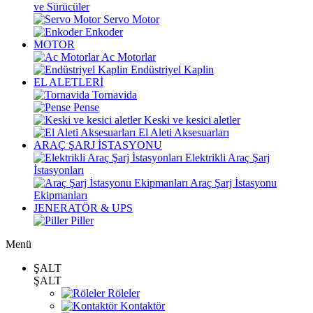
ve Sürücüler
Servo Motor
Enkoder
MOTOR
Ac Motorlar
Endüstriyel Kaplin
EL ALETLERİ
Tornavida
Pense
Keski ve kesici aletler
El Aleti Aksesuarları
ARAÇ ŞARJ İSTASYONU
Elektrikli Araç Şarj
İstasyonları
Araç Şarj İstasyonu
Ekipmanları
JENERATÖR & UPS
Piller
Menü
ŞALT
ŞALT
Röleler
Kontaktör