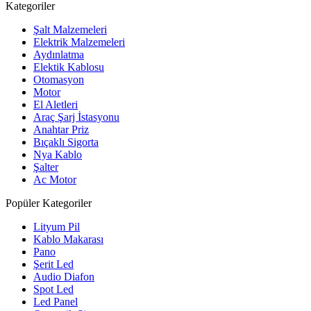
Kategoriler
Şalt Malzemeleri
Elektrik Malzemeleri
Aydınlatma
Elektik Kablosu
Otomasyon
Motor
El Aletleri
Araç Şarj İstasyonu
Anahtar Priz
Bıçaklı Sigorta
Nya Kablo
Şalter
Ac Motor
Popüler Kategoriler
Lityum Pil
Kablo Makarası
Pano
Şerit Led
Audio Diafon
Spot Led
Led Panel