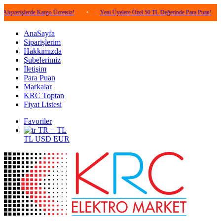
lerde Kargo Ücretsiz!
•
Yeni Üyelere Özel 50 TL Değerinde Para Puan!
•
5.00
AnaSayfa
Siparişlerim
Hakkımızda
Şubelerimiz
İletişim
Para Puan
Markalar
KRC Toptan
Fiyat Listesi
Favoriler
TR − TL
TL
USD
EUR