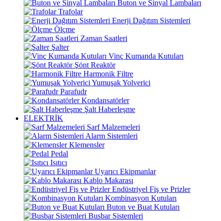
Buton ve Sinyal Lambaları
Trafolar
Enerji Dağıtım Sistemleri
Ölçme
Zaman Saatleri
Şalter
Vinç Kumanda Kutuları
Şönt Reaktör
Harmonik Filtre
Yumuşak Yolverici
Parafudr
Kondansatörler
Şalt Haberleşme
ELEKTRİK
Sarf Malzemeleri
Alarm Sistemleri
Klemensler
Pedal
Isıtıcı
Uyarıcı Ekipmanlar
Kablo Makarası
Endüstriyel Fiş ve Prizler
Kombinasyon Kutuları
Buton ve Buat Kutuları
Busbar Sistemleri