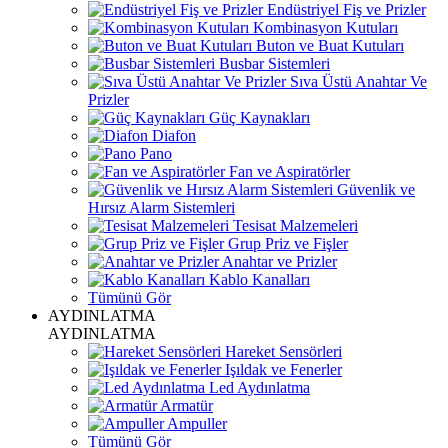
Endüstriyel Fiş ve Prizler
Kombinasyon Kutuları
Buton ve Buat Kutuları
Busbar Sistemleri
Sıva Üstü Anahtar Ve
Prizler
Güç Kaynakları
Diafon
Pano
Fan ve Aspiratörler
Güvenlik ve
Hırsız Alarm Sistemleri
Tesisat Malzemeleri
Grup Priz ve Fişler
Anahtar ve Prizler
Kablo Kanalları
Tümünü Gör
AYDINLATMA
AYDINLATMA
Hareket Sensörleri
Işıldak ve Fenerler
Led Aydınlatma
Armatür
Ampuller
Tümünü Gör