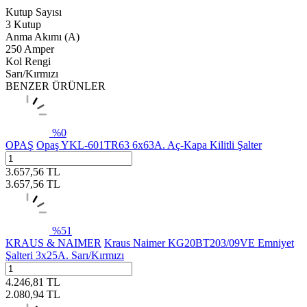
Kutup Sayısı
3 Kutup
Anma Akımı (A)
250 Amper
Kol Rengi
Sarı/Kırmızı
BENZER ÜRÜNLER
%
0
OPAŞ
Opaş YKL-601TR63 6x63A. Aç-Kapa Kilitli Şalter
3.657,56
TL
3.657,56
TL
%
51
KRAUS & NAIMER
Kraus Naimer KG20BT203/09VE Emniyet
Şalteri 3x25A. Sarı/Kırmızı
4.246,81
TL
2.080,94
TL