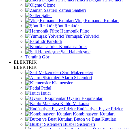
Ölçme
Zaman Saatleri
Şalter
Vinç Kumanda Kutuları
Şönt Reaktör
Harmonik Filtre
Yumuşak Yolverici
Parafudr
Kondansatörler
Şalt Haberleşme
Tümünü Gör
ELEKTRİK
ELEKTRİK
Sarf Malzemeleri
Alarm Sistemleri
Klemensler
Pedal
Isıtıcı
Uyarıcı Ekipmanlar
Kablo Makarası
Endüstriyel Fiş ve Prizler
Kombinasyon Kutuları
Buton ve Buat Kutuları
Busbar Sistemleri