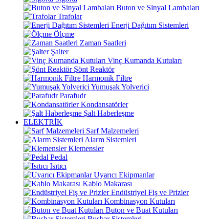
Buton ve Sinyal Lambaları
Trafolar
Enerji Dağıtım Sistemleri
Ölçme
Zaman Saatleri
Şalter
Vinç Kumanda Kutuları
Şönt Reaktör
Harmonik Filtre
Yumuşak Yolverici
Parafudr
Kondansatörler
Şalt Haberleşme
ELEKTRİK
Sarf Malzemeleri
Alarm Sistemleri
Klemensler
Pedal
Isıtıcı
Uyarıcı Ekipmanlar
Kablo Makarası
Endüstriyel Fiş ve Prizler
Kombinasyon Kutuları
Buton ve Buat Kutuları
Busbar Sistemleri