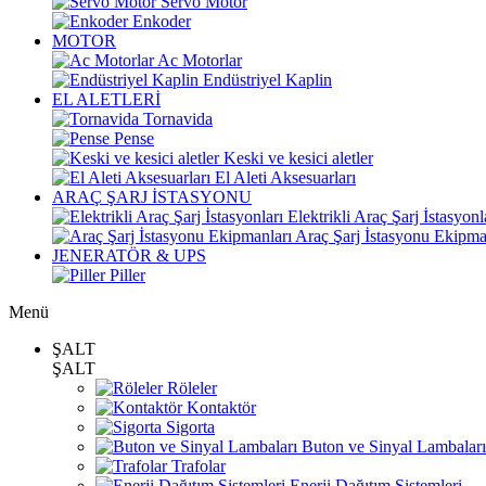
Servo Motor
Enkoder
MOTOR
Ac Motorlar
Endüstriyel Kaplin
EL ALETLERİ
Tornavida
Pense
Keski ve kesici aletler
El Aleti Aksesuarları
ARAÇ ŞARJ İSTASYONU
Elektrikli Araç Şarj İstasyonl
Araç Şarj İstasyonu Ekipma
JENERATÖR & UPS
Piller
Menü
ŞALT
ŞALT
Röleler
Kontaktör
Sigorta
Buton ve Sinyal Lambaları
Trafolar
Enerji Dağıtım Sistemleri