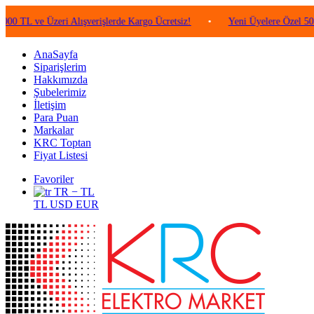
e Üzeri Alışverişlerde Kargo Ücretsiz!
•
Yeni Üyelere Özel 50 TL Değe
AnaSayfa
Siparişlerim
Hakkımızda
Şubelerimiz
İletişim
Para Puan
Markalar
KRC Toptan
Fiyat Listesi
Favoriler
TR − TL
TL
USD
EUR