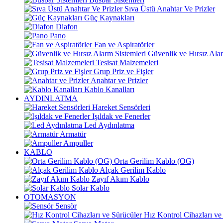
Sıva Üstü Anahtar Ve Prizler
Güç Kaynakları
Diafon
Pano
Fan ve Aspiratörler
Güvenlik ve Hırsız Alar
Tesisat Malzemeleri
Grup Priz ve Fişler
Anahtar ve Prizler
Kablo Kanalları
AYDINLATMA
Hareket Sensörleri
Işıldak ve Fenerler
Led Aydınlatma
Armatür
Ampuller
KABLO
Orta Gerilim Kablo (OG)
Alçak Gerilim Kablo
Zayıf Akım Kablo
Solar Kablo
OTOMASYON
Sensör
Hız Kontrol Cihazları ve