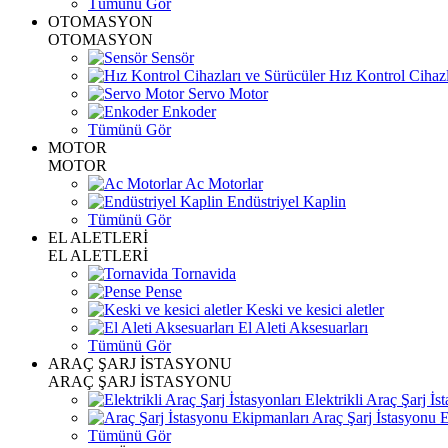
Tümünü Gör
OTOMASYON
OTOMASYON
Sensör
Hız Kontrol Cihazl
Servo Motor
Enkoder
Tümünü Gör
MOTOR
MOTOR
Ac Motorlar
Endüstriyel Kaplin
Tümünü Gör
EL ALETLERİ
EL ALETLERİ
Tornavida
Pense
Keski ve kesici aletler
El Aleti Aksesuarları
Tümünü Gör
ARAÇ ŞARJ İSTASYONU
ARAÇ ŞARJ İSTASYONU
Elektrikli Araç Şarj İst
Araç Şarj İstasyonu 
Tümünü Gör