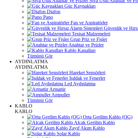
Sıva Üstü Anahtar Ve Pri
Güç Kaynakları
Diafon
Pano
Fan ve Aspiratörler
Güvenlik ve Hırsı
Tesisat Malzemeleri
Grup Priz ve Fişler
Anahtar ve Prizler
Kablo Kanalları
Tümünü Gör
AYDINLATMA
AYDINLATMA
Hareket Sensörleri
Işıldak ve Fenerler
Led Aydınlatma
Armatür
Ampuller
Tümünü Gör
KABLO
KABLO
Orta Gerilim Kablo (OG)
Alçak Gerilim Kablo
Zayıf Akım Kablo
Solar Kablo