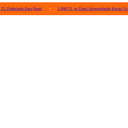
rinde Para Puan!
•
5.000 TL ve Üzeri Alışverişlerde Kargo Ücretsiz!