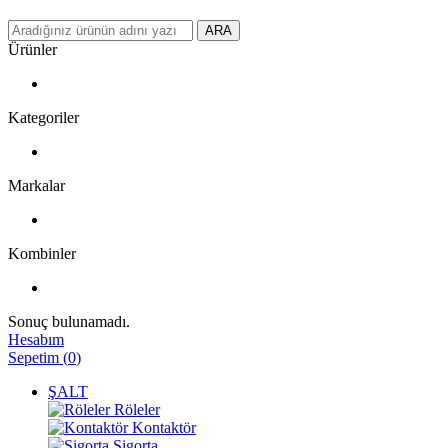
ARA
Ürünler
Kategoriler
Markalar
Kombinler
Sonuç bulunamadı.
Hesabım
Sepetim
(
0
)
ŞALT
Röleler
Kontaktör
Sigorta