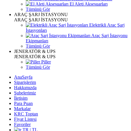
El Aleti Aksesuarları
Tümünü Gör
ARAÇ ŞARJ İSTASYONU
ARAÇ ŞARJ İSTASYONU
Elektrikli Araç Şarj
İstasyonları
Araç Şarj İstasyonu
Ekipmanları
Tümünü Gör
JENERATÖR & UPS
JENERATÖR & UPS
Piller
Tümünü Gör
AnaSayfa
Siparişlerim
Hakkımızda
Şubelerimiz
İletişim
Para Puan
Markalar
KRC Toptan
Fiyat Listesi
Favoriler
TR | TL