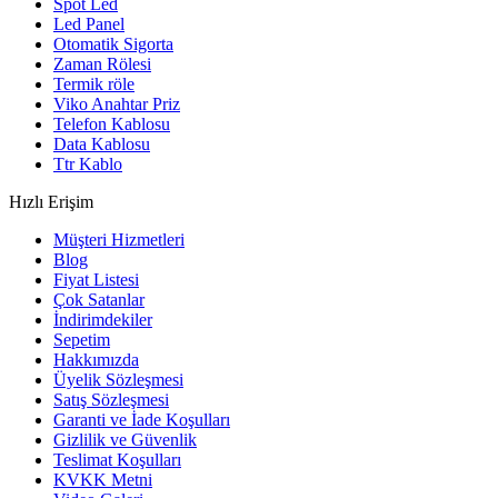
Spot Led
Led Panel
Otomatik Sigorta
Zaman Rölesi
Termik röle
Viko Anahtar Priz
Telefon Kablosu
Data Kablosu
Ttr Kablo
Hızlı Erişim
Müşteri Hizmetleri
Blog
Fiyat Listesi
Çok Satanlar
İndirimdekiler
Sepetim
Hakkımızda
Üyelik Sözleşmesi
Satış Sözleşmesi
Garanti ve İade Koşulları
Gizlilik ve Güvenlik
Teslimat Koşulları
KVKK Metni