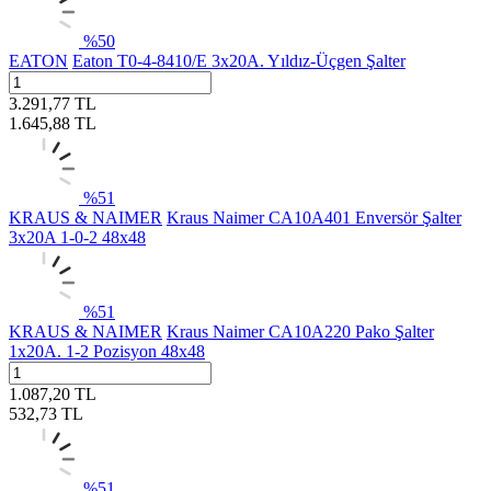
%
50
EATON
Eaton T0-4-8410/E 3x20A. Yıldız-Üçgen Şalter
3.291,77
TL
1.645,88
TL
%
51
KRAUS & NAIMER
Kraus Naimer CA10A401 Enversör Şalter
3x20A 1-0-2 48x48
%
51
KRAUS & NAIMER
Kraus Naimer CA10A220 Pako Şalter
1x20A. 1-2 Pozisyon 48x48
1.087,20
TL
532,73
TL
%
51