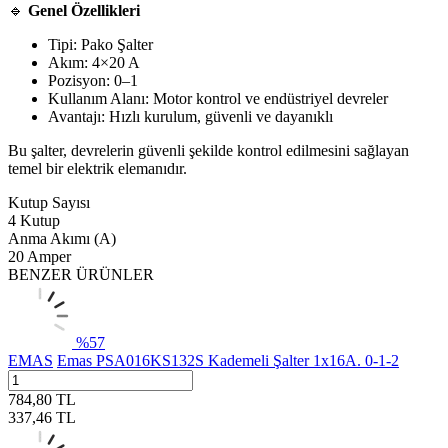
🔹
Genel Özellikleri
Tipi: Pako Şalter
Akım: 4×20 A
Pozisyon: 0–1
Kullanım Alanı: Motor kontrol ve endüstriyel devreler
Avantajı: Hızlı kurulum, güvenli ve dayanıklı
Bu şalter, devrelerin güvenli şekilde kontrol edilmesini sağlayan
temel bir elektrik elemanıdır.
Kutup Sayısı
4 Kutup
Anma Akımı (A)
20 Amper
BENZER ÜRÜNLER
%
57
EMAS
Emas PSA016KS132S Kademeli Şalter 1x16A. 0-1-2
784,80
TL
337,46
TL