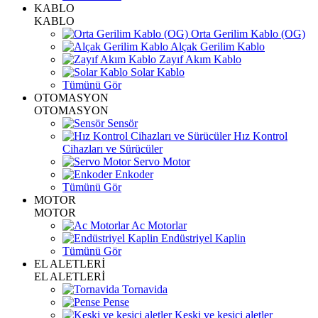
KABLO
KABLO
Orta Gerilim Kablo (OG)
Alçak Gerilim Kablo
Zayıf Akım Kablo
Solar Kablo
Tümünü Gör
OTOMASYON
OTOMASYON
Sensör
Hız Kontrol
Cihazları ve Sürücüler
Servo Motor
Enkoder
Tümünü Gör
MOTOR
MOTOR
Ac Motorlar
Endüstriyel Kaplin
Tümünü Gör
EL ALETLERİ
EL ALETLERİ
Tornavida
Pense
Keski ve kesici aletler