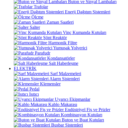
Buton ve Sinyal Lambaları
Trafolar
Enerji Dağıtım Sistemleri
Ölçme
Zaman Saatleri
Şalter
Vinç Kumanda Kutuları
Şönt Reaktör
Harmonik Filtre
Yumuşak Yolverici
Parafudr
Kondansatörler
Şalt Haberleşme
ELEKTRİK
Sarf Malzemeleri
Alarm Sistemleri
Klemensler
Pedal
Isıtıcı
Uyarıcı Ekipmanlar
Kablo Makarası
Endüstriyel Fiş ve Prizler
Kombinasyon Kutuları
Buton ve Buat Kutuları
Busbar Sistemleri