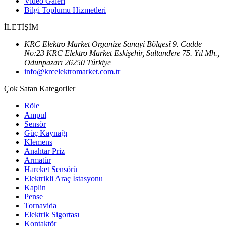
Video Galeri
Bilgi Toplumu Hizmetleri
İLETİŞİM
KRC Elektro Market Organize Sanayi Bölgesi 9. Cadde
No:23 KRC Elektro Market Eskişehir, Sultandere 75. Yıl Mh.,
Odunpazarı 26250 Türkiye
info@krcelektromarket.com.tr
Çok Satan Kategoriler
Röle
Ampul
Sensör
Güç Kaynağı
Klemens
Anahtar Priz
Armatür
Hareket Sensörü
Elektrikli Araç İstasyonu
Kaplin
Pense
Tornavida
Elektrik Sigortası
Kontaktör