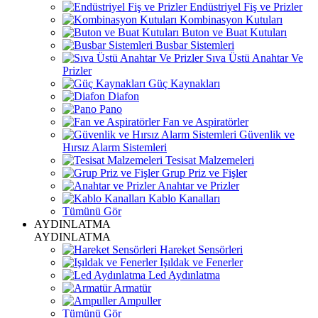
Endüstriyel Fiş ve Prizler
Kombinasyon Kutuları
Buton ve Buat Kutuları
Busbar Sistemleri
Sıva Üstü Anahtar Ve
Prizler
Güç Kaynakları
Diafon
Pano
Fan ve Aspiratörler
Güvenlik ve
Hırsız Alarm Sistemleri
Tesisat Malzemeleri
Grup Priz ve Fişler
Anahtar ve Prizler
Kablo Kanalları
Tümünü Gör
AYDINLATMA
AYDINLATMA
Hareket Sensörleri
Işıldak ve Fenerler
Led Aydınlatma
Armatür
Ampuller
Tümünü Gör