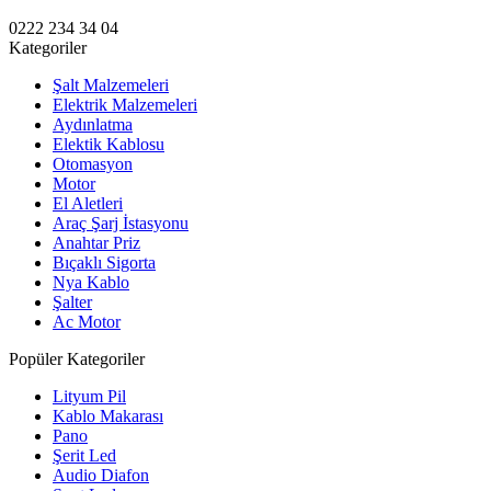
0222 234 34 04
Kategoriler
Şalt Malzemeleri
Elektrik Malzemeleri
Aydınlatma
Elektik Kablosu
Otomasyon
Motor
El Aletleri
Araç Şarj İstasyonu
Anahtar Priz
Bıçaklı Sigorta
Nya Kablo
Şalter
Ac Motor
Popüler Kategoriler
Lityum Pil
Kablo Makarası
Pano
Şerit Led
Audio Diafon