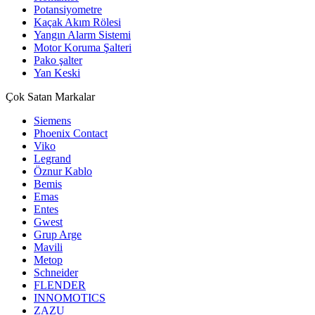
Potansiyometre
Kaçak Akım Rölesi
Yangın Alarm Sistemi
Motor Koruma Şalteri
Pako şalter
Yan Keski
Çok Satan Markalar
Siemens
Phoenix Contact
Viko
Legrand
Öznur Kablo
Bemis
Emas
Entes
Gwest
Grup Arge
Mavili
Metop
Schneider
FLENDER
INNOMOTICS
ZAZU