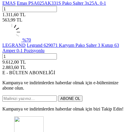
EMAS
Emas PSA025AK331S Pako Şalter 3x25A. 0-1
1.311,60
TL
563,99
TL
%
70
LEGRAND
Legrand 629071 Karyum Pako Şalter 3 Kutup 63
Amper 0-1 Pozisyonlu
9.612,00
TL
2.883,60
TL
E - BÜLTEN ABONELİĞİ
Kampanya ve indirimlerden haberdar olmak için e-bültenimize
abone olun.
ABONE OL
Kampanya ve indirimlerden haberdar olmak için bizi Takip Edin!