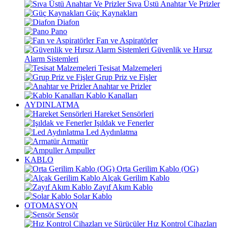
Sıva Üstü Anahtar Ve Prizler
Güç Kaynakları
Diafon
Pano
Fan ve Aspiratörler
Güvenlik ve Hırsız
Alarm Sistemleri
Tesisat Malzemeleri
Grup Priz ve Fişler
Anahtar ve Prizler
Kablo Kanalları
AYDINLATMA
Hareket Sensörleri
Işıldak ve Fenerler
Led Aydınlatma
Armatür
Ampuller
KABLO
Orta Gerilim Kablo (OG)
Alçak Gerilim Kablo
Zayıf Akım Kablo
Solar Kablo
OTOMASYON
Sensör
Hız Kontrol Cihazları