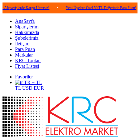
şlerde Kargo Ücretsiz!
•
Yeni Üyelere Özel 50 TL Değerinde Para Puan!
•
5.0
AnaSayfa
Siparişlerim
Hakkımızda
Şubelerimiz
İletişim
Para Puan
Markalar
KRC Toptan
Fiyat Listesi
Favoriler
TR − TL
TL
USD
EUR