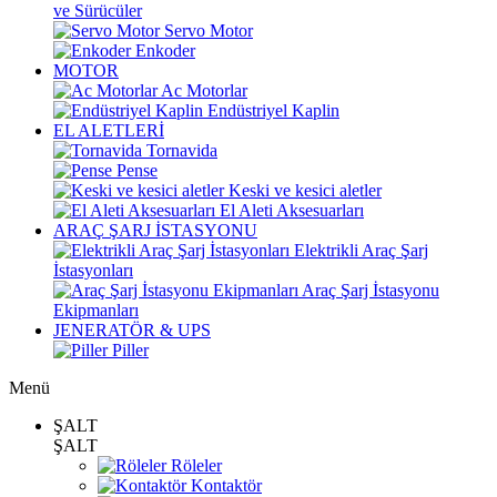
ve Sürücüler
Servo Motor
Enkoder
MOTOR
Ac Motorlar
Endüstriyel Kaplin
EL ALETLERİ
Tornavida
Pense
Keski ve kesici aletler
El Aleti Aksesuarları
ARAÇ ŞARJ İSTASYONU
Elektrikli Araç Şarj
İstasyonları
Araç Şarj İstasyonu
Ekipmanları
JENERATÖR & UPS
Piller
Menü
ŞALT
ŞALT
Röleler
Kontaktör