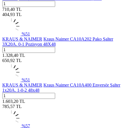
710,40
TL
404,93
TL
%
51
KRAUS & NAIMER
Kraus Naimer CA10A202 Pako Şalter
3X20A. 0-1 Pozisyon 48X48
1.328,40
TL
650,92
TL
%
51
KRAUS & NAIMER
Kraus Naimer CA10A400 Enversör Şalter
1x20A. 1-0-2 48x48
1.603,20
TL
785,57
TL
%
57