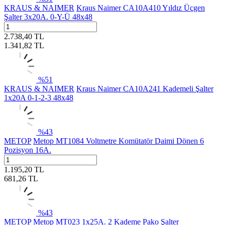
KRAUS & NAIMER
Kraus Naimer CA10A410 Yıldız Üçgen
Şalter 3x20A. 0-Y-Ü 48x48
2.738,40
TL
1.341,82
TL
%
51
KRAUS & NAIMER
Kraus Naimer CA10A241 Kademeli Şalter
1x20A 0-1-2-3 48x48
%
43
METOP
Metop MT1084 Voltmetre Komütatör Daimi Dönen 6
Pozisyon 16A.
1.195,20
TL
681,26
TL
%
43
METOP
Metop MT023 1x25A. 2 Kademe Pako Şalter