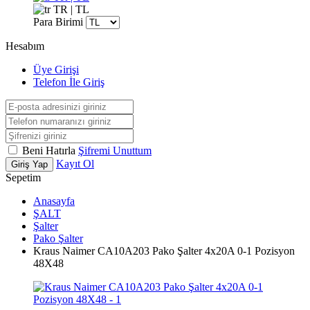
TR | TL
Para Birimi
Hesabım
Üye Girişi
Telefon İle Giriş
Beni Hatırla
Şifremi Unuttum
Kayıt Ol
Giriş Yap
Sepetim
Anasayfa
ŞALT
Şalter
Pako Şalter
Kraus Naimer CA10A203 Pako Şalter 4x20A 0-1 Pozisyon
48X48