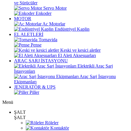
ve Sürücüler
Servo Motor
Enkoder
MOTOR
Ac Motorlar
Endüstriyel Kaplin
EL ALETLERİ
Tornavida
Pense
Keski ve kesici aletler
El Aleti Aksesuarları
ARAÇ ŞARJ İSTASYONU
Elektrikli Araç Şarj
İstasyonları
Araç Şarj İstasyonu
Ekipmanları
JENERATÖR & UPS
Piller
Menü
ŞALT
ŞALT
Röleler
Kontaktör