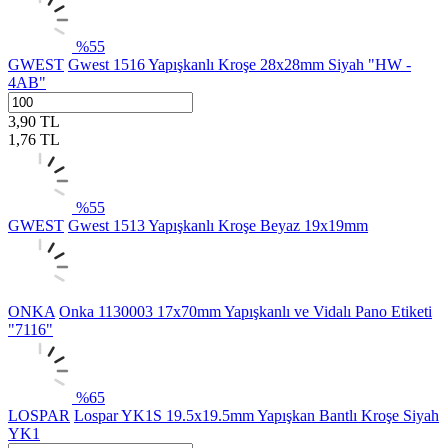
%
55
GWEST
Gwest 1516 Yapışkanlı Kroşe 28x28mm Siyah "HW -
4AB"
3,90
TL
1,76
TL
%
55
GWEST
Gwest 1513 Yapışkanlı Kroşe Beyaz 19x19mm
ONKA
Onka 1130003 17x70mm Yapışkanlı ve Vidalı Pano Etiketi
"7116"
%
65
LOSPAR
Lospar YK1S 19.5x19.5mm Yapışkan Bantlı Kroşe Siyah
YK1