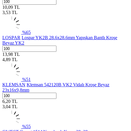
10,09
TL
3,53
TL
%
65
LOSPAR
Lospar YK2B 28.6x28.6mm Yapışkan Bantlı Kroşe
Beyaz YK2
13,98
TL
4,89
TL
%
51
KLEMSAN
Klemsan 542120B VK2 Vidalı Kroşe Beyaz
23x16x9,8mm
6,20
TL
3,04
TL
%
55