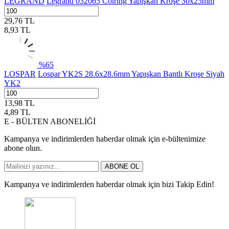
LEGRAND
Legrand 032065 Colring Yapışkan Kroşe 30x25mm
29,76
TL
8,93
TL
%
65
LOSPAR
Lospar YK2S 28.6x28.6mm Yapışkan Bantlı Kroşe Siyah
YK2
13,98
TL
4,89
TL
E - BÜLTEN ABONELİĞİ
Kampanya ve indirimlerden haberdar olmak için e-bültenimize
abone olun.
ABONE OL
Kampanya ve indirimlerden haberdar olmak için bizi Takip Edin!