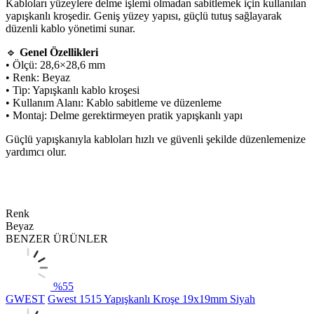
Kabloları yüzeylere delme işlemi olmadan sabitlemek için kullanılan
yapışkanlı kroşedir. Geniş yüzey yapısı, güçlü tutuş sağlayarak
düzenli kablo yönetimi sunar.
🔹
Genel Özellikleri
• Ölçü: 28,6×28,6 mm
• Renk: Beyaz
• Tip: Yapışkanlı kablo kroşesi
• Kullanım Alanı: Kablo sabitleme ve düzenleme
• Montaj: Delme gerektirmeyen pratik yapışkanlı yapı
Güçlü yapışkanıyla kabloları hızlı ve güvenli şekilde düzenlemenize
yardımcı olur.
Renk
Beyaz
BENZER ÜRÜNLER
%
55
GWEST
Gwest 1515 Yapışkanlı Kroşe 19x19mm Siyah