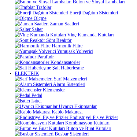
Buton ve Sinyal Lambaları
Trafolar
Enerji Dağıtım Sistemleri
Ölçme
Zaman Saatleri
Şalter
Vinç Kumanda Kutuları
Şönt Reaktör
Harmonik Filtre
Yumuşak Yolverici
Parafudr
Kondansatörler
Şalt Haberleşme
ELEKTRİK
Sarf Malzemeleri
Alarm Sistemleri
Klemensler
Pedal
Isıtıcı
Uyarıcı Ekipmanlar
Kablo Makarası
Endüstriyel Fiş ve Prizler
Kombinasyon Kutuları
Buton ve Buat Kutuları
Busbar Sistemleri