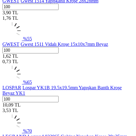
GWEST
Gwest 1514 Yapışkanlı Kroşe 28x28mm
3,90
TL
1,76
TL
%
55
GWEST
Gwest 1511 Vidalı Kroşe 15x10x7mm Beyaz
1,62
TL
0,73
TL
%
65
LOSPAR
Lospar YK1B 19.5x19.5mm Yapışkan Bantlı Kroşe
Beyaz YK1
10,09
TL
3,53
TL
%
70