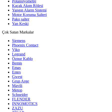
Potansiyometre
Kaçak Akım Rölesi
Yangın Alarm Sistemi
Motor Koruma Şalteri
Pako şalter
Yan Keski
Çok Satan Markalar
Siemens
Phoenix Contact
Viko
Legrand
Öznur Kablo
Bemis
Emas
Entes
Gwest
Grup Arge
Mavili
Metop
Schneider
FLENDER
INNOMOTICS
ZAZU