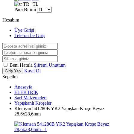
TR | TL
Para Birimi
Hesabım
Üye Girişi
Telefon İle Giriş
Beni Hatırla
Şifremi Unuttum
Kayıt Ol
Giriş Yap
Sepetim
Anasayfa
ELEKTRİK
Sarf Malzemeleri
Yapışkanlı Kroşeler
Klemsan 541280B YK2 Yapışkan Kroşe Beyaz
28,6x28,6mm