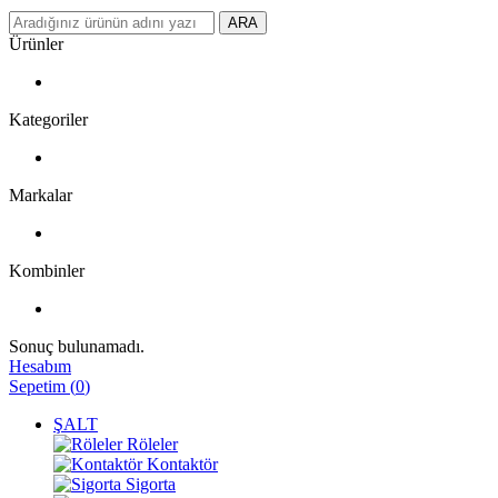
ARA
Ürünler
Kategoriler
Markalar
Kombinler
Sonuç bulunamadı.
Hesabım
Sepetim
(
0
)
ŞALT
Röleler
Kontaktör
Sigorta