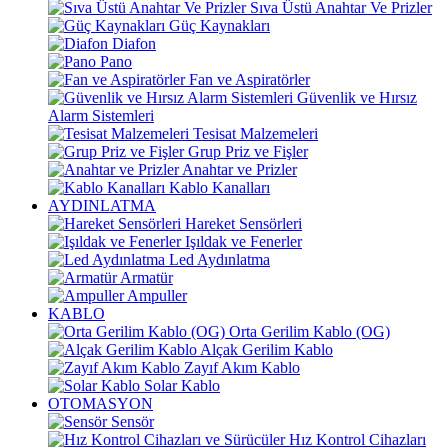
Sıva Üstü Anahtar Ve Prizler
Güç Kaynakları
Diafon
Pano
Fan ve Aspiratörler
Güvenlik ve Hırsız
Alarm Sistemleri
Tesisat Malzemeleri
Grup Priz ve Fişler
Anahtar ve Prizler
Kablo Kanalları
AYDINLATMA
Hareket Sensörleri
Işıldak ve Fenerler
Led Aydınlatma
Armatür
Ampuller
KABLO
Orta Gerilim Kablo (OG)
Alçak Gerilim Kablo
Zayıf Akım Kablo
Solar Kablo
OTOMASYON
Sensör
Hız Kontrol Cihazları