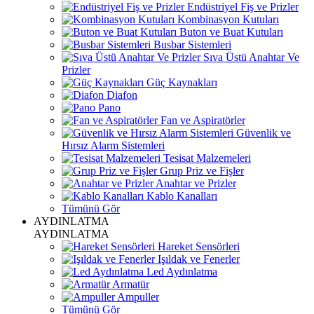
Endüstriyel Fiş ve Prizler
Kombinasyon Kutuları
Buton ve Buat Kutuları
Busbar Sistemleri
Sıva Üstü Anahtar Ve
Prizler
Güç Kaynakları
Diafon
Pano
Fan ve Aspiratörler
Güvenlik ve
Hırsız Alarm Sistemleri
Tesisat Malzemeleri
Grup Priz ve Fişler
Anahtar ve Prizler
Kablo Kanalları
Tümünü Gör
AYDINLATMA
AYDINLATMA
Hareket Sensörleri
Işıldak ve Fenerler
Led Aydınlatma
Armatür
Ampuller
Tümünü Gör