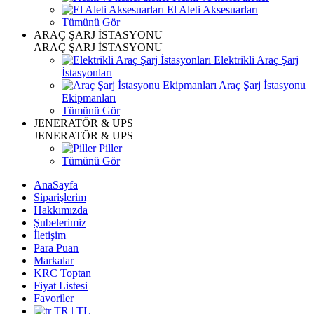
El Aleti Aksesuarları
Tümünü Gör
ARAÇ ŞARJ İSTASYONU
ARAÇ ŞARJ İSTASYONU
Elektrikli Araç Şarj
İstasyonları
Araç Şarj İstasyonu
Ekipmanları
Tümünü Gör
JENERATÖR & UPS
JENERATÖR & UPS
Piller
Tümünü Gör
AnaSayfa
Siparişlerim
Hakkımızda
Şubelerimiz
İletişim
Para Puan
Markalar
KRC Toptan
Fiyat Listesi
Favoriler
TR | TL