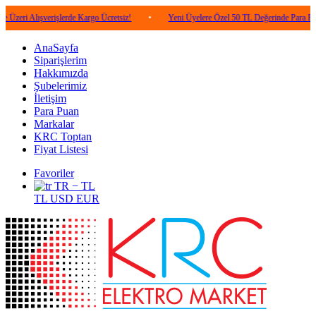
ışverişlerde Kargo Ücretsiz!
•
Yeni Üyelere Özel 50 TL Değerinde Para Puan!
•
AnaSayfa
Siparişlerim
Hakkımızda
Şubelerimiz
İletişim
Para Puan
Markalar
KRC Toptan
Fiyat Listesi
Favoriler
TR − TL
TL
USD
EUR