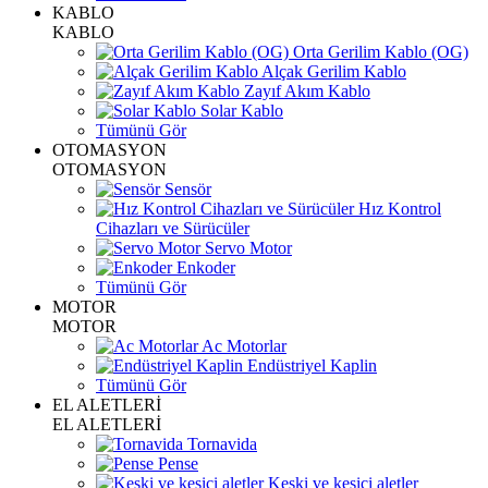
KABLO
KABLO
Orta Gerilim Kablo (OG)
Alçak Gerilim Kablo
Zayıf Akım Kablo
Solar Kablo
Tümünü Gör
OTOMASYON
OTOMASYON
Sensör
Hız Kontrol
Cihazları ve Sürücüler
Servo Motor
Enkoder
Tümünü Gör
MOTOR
MOTOR
Ac Motorlar
Endüstriyel Kaplin
Tümünü Gör
EL ALETLERİ
EL ALETLERİ
Tornavida
Pense
Keski ve kesici aletler