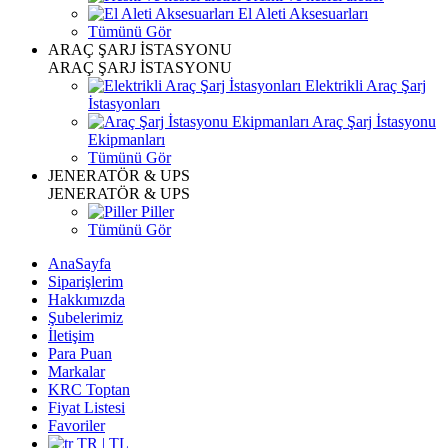
El Aleti Aksesuarları
Tümünü Gör
ARAÇ ŞARJ İSTASYONU
ARAÇ ŞARJ İSTASYONU
Elektrikli Araç Şarj
İstasyonları
Araç Şarj İstasyonu
Ekipmanları
Tümünü Gör
JENERATÖR & UPS
JENERATÖR & UPS
Piller
Tümünü Gör
AnaSayfa
Siparişlerim
Hakkımızda
Şubelerimiz
İletişim
Para Puan
Markalar
KRC Toptan
Fiyat Listesi
Favoriler
TR | TL