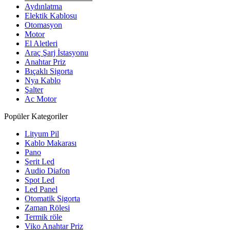
Aydınlatma
Elektik Kablosu
Otomasyon
Motor
El Aletleri
Araç Şarj İstasyonu
Anahtar Priz
Bıçaklı Sigorta
Nya Kablo
Şalter
Ac Motor
Popüler Kategoriler
Lityum Pil
Kablo Makarası
Pano
Şerit Led
Audio Diafon
Spot Led
Led Panel
Otomatik Sigorta
Zaman Rölesi
Termik röle
Viko Anahtar Priz