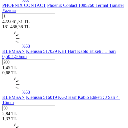
%
57
PHOENIX CONTACT
Phoenix Contact 1085260 Termal Transfer
Yazıcısı
422.061,31
TL
181.486,36
TL
%
53
KLEMSAN
Klemsan 517029 KE1 Harf Kablo Etiketi : T Sarı
0,50-1,50mm
1,45
TL
0,68
TL
%
53
KLEMSAN
Klemsan 516019 KG2 Harf Kablo Etiketi : J Sarı 4-
16mm
2,84
TL
1,33
TL