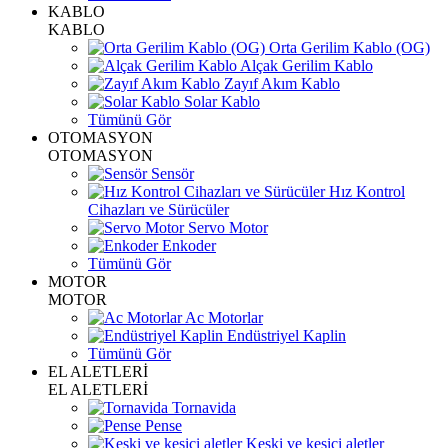
KABLO
KABLO
Orta Gerilim Kablo (OG)
Alçak Gerilim Kablo
Zayıf Akım Kablo
Solar Kablo
Tümünü Gör
OTOMASYON
OTOMASYON
Sensör
Hız Kontrol
Cihazları ve Sürücüler
Servo Motor
Enkoder
Tümünü Gör
MOTOR
MOTOR
Ac Motorlar
Endüstriyel Kaplin
Tümünü Gör
EL ALETLERİ
EL ALETLERİ
Tornavida
Pense
Keski ve kesici aletler