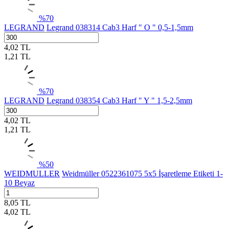
%
70
LEGRAND
Legrand 038314 Cab3 Harf " O " 0,5-1,5mm
4,02
TL
1,21
TL
%
70
LEGRAND
Legrand 038354 Cab3 Harf " Y " 1,5-2,5mm
4,02
TL
1,21
TL
%
50
WEIDMULLER
Weidmüller 0522361075 5x5 İşaretleme Etiketi 1-
10 Beyaz
8,05
TL
4,02
TL