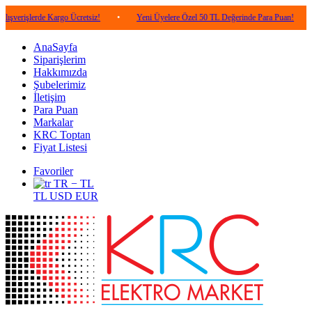
rde Kargo Ücretsiz!
•
Yeni Üyelere Özel 50 TL Değerinde Para Puan!
•
5.000
AnaSayfa
Siparişlerim
Hakkımızda
Şubelerimiz
İletişim
Para Puan
Markalar
KRC Toptan
Fiyat Listesi
Favoriler
TR − TL
TL
USD
EUR