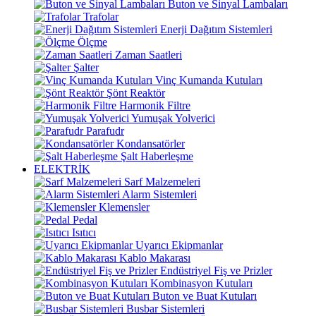
Buton ve Sinyal Lambaları
Trafolar
Enerji Dağıtım Sistemleri
Ölçme
Zaman Saatleri
Şalter
Vinç Kumanda Kutuları
Şönt Reaktör
Harmonik Filtre
Yumuşak Yolverici
Parafudr
Kondansatörler
Şalt Haberleşme
ELEKTRİK
Sarf Malzemeleri
Alarm Sistemleri
Klemensler
Pedal
Isıtıcı
Uyarıcı Ekipmanlar
Kablo Makarası
Endüstriyel Fiş ve Prizler
Kombinasyon Kutuları
Buton ve Buat Kutuları
Busbar Sistemleri