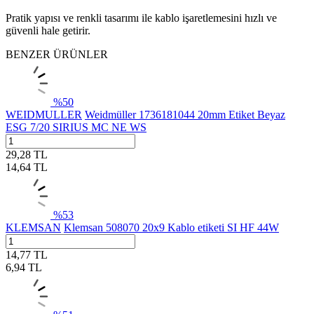
Pratik yapısı ve renkli tasarımı ile kablo işaretlemesini hızlı ve
güvenli hale getirir.
BENZER ÜRÜNLER
%
50
WEIDMULLER
Weidmüller 1736181044 20mm Etiket Beyaz
ESG 7/20 SIRIUS MC NE WS
29,28
TL
14,64
TL
%
53
KLEMSAN
Klemsan 508070 20x9 Kablo etiketi SI HF 44W
14,77
TL
6,94
TL