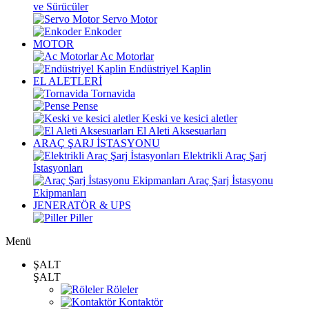
ve Sürücüler
Servo Motor
Enkoder
MOTOR
Ac Motorlar
Endüstriyel Kaplin
EL ALETLERİ
Tornavida
Pense
Keski ve kesici aletler
El Aleti Aksesuarları
ARAÇ ŞARJ İSTASYONU
Elektrikli Araç Şarj
İstasyonları
Araç Şarj İstasyonu
Ekipmanları
JENERATÖR & UPS
Piller
Menü
ŞALT
ŞALT
Röleler
Kontaktör