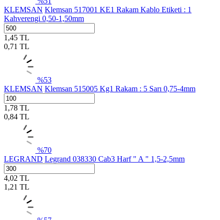
%
51
KLEMSAN
Klemsan 517001 KE1 Rakam Kablo Etiketi : 1
Kahverengi 0,50-1,50mm
1,45
TL
0,71
TL
%
53
KLEMSAN
Klemsan 515005 Kg1 Rakam : 5 Sarı 0,75-4mm
1,78
TL
0,84
TL
%
70
LEGRAND
Legrand 038330 Cab3 Harf " A " 1,5-2,5mm
4,02
TL
1,21
TL