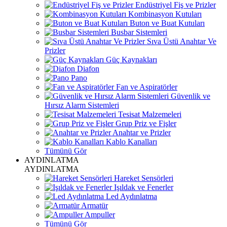
Endüstriyel Fiş ve Prizler
Kombinasyon Kutuları
Buton ve Buat Kutuları
Busbar Sistemleri
Sıva Üstü Anahtar Ve
Prizler
Güç Kaynakları
Diafon
Pano
Fan ve Aspiratörler
Güvenlik ve
Hırsız Alarm Sistemleri
Tesisat Malzemeleri
Grup Priz ve Fişler
Anahtar ve Prizler
Kablo Kanalları
Tümünü Gör
AYDINLATMA
AYDINLATMA
Hareket Sensörleri
Işıldak ve Fenerler
Led Aydınlatma
Armatür
Ampuller
Tümünü Gör