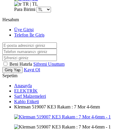
TR | TL
Para Birimi
Hesabım
Üye Girişi
Telefon İle Giriş
Beni Hatırla
Şifremi Unuttum
Kayıt Ol
Giriş Yap
Sepetim
Anasayfa
ELEKTRİK
Sarf Malzemeleri
Kablo Etiketi
Klemsan 519007 KE3 Rakam : 7 Mor 4-6mm