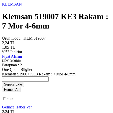
KLEMSAN
Klemsan 519007 KE3 Rakam :
7 Mor 4-6mm
Ürün Kodu :
KLM 519007
2,24
TL
1,05
TL
%
53
İndirim
Fiyat Alarmı
KDV Dahildir.
Parapuan :
2
Öne Çıkan Bilgiler
Klemsan 519007 KE3 Rakam : 7 Mor 4-6mm
Sepete Ekle
Hemen Al
Tükendi
Gelince Haber Ver
2,24
TL