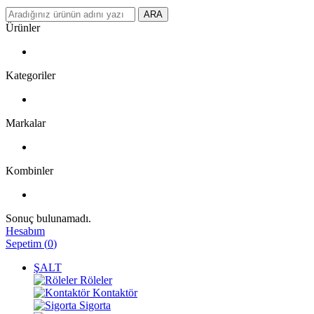
ARA
Ürünler
Kategoriler
Markalar
Kombinler
Sonuç bulunamadı.
Hesabım
Sepetim
(
0
)
ŞALT
Röleler
Kontaktör
Sigorta