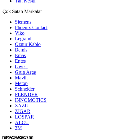
Yan Keski
Çok Satan Markalar
Siemens
Phoenix Contact
Viko
Legrand
Öznur Kablo
Bemis
Emas
Entes
Gwest
Grup Arge
Mavili
Metop
Schneider
FLENDER
INNOMOTICS
ZAZU
ZİGAR
LOSPAR
ALCU
3M