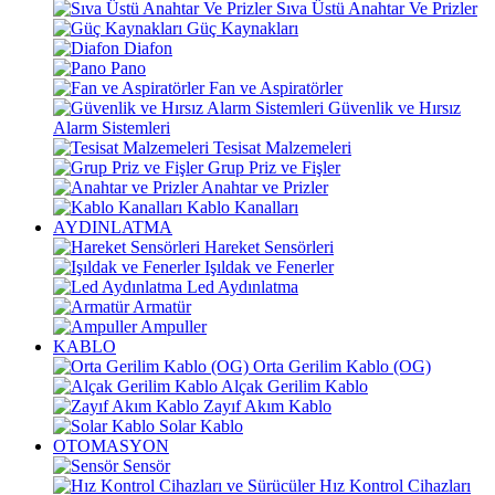
Sıva Üstü Anahtar Ve Prizler
Güç Kaynakları
Diafon
Pano
Fan ve Aspiratörler
Güvenlik ve Hırsız
Alarm Sistemleri
Tesisat Malzemeleri
Grup Priz ve Fişler
Anahtar ve Prizler
Kablo Kanalları
AYDINLATMA
Hareket Sensörleri
Işıldak ve Fenerler
Led Aydınlatma
Armatür
Ampuller
KABLO
Orta Gerilim Kablo (OG)
Alçak Gerilim Kablo
Zayıf Akım Kablo
Solar Kablo
OTOMASYON
Sensör
Hız Kontrol Cihazları