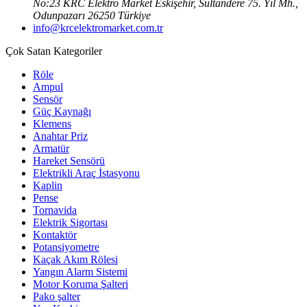
No:23 KRC Elektro Market Eskişehir, Sultandere 75. Yıl Mh.,
Odunpazarı 26250 Türkiye
info@krcelektromarket.com.tr
Çok Satan Kategoriler
Röle
Ampul
Sensör
Güç Kaynağı
Klemens
Anahtar Priz
Armatür
Hareket Sensörü
Elektrikli Araç İstasyonu
Kaplin
Pense
Tornavida
Elektrik Sigortası
Kontaktör
Potansiyometre
Kaçak Akım Rölesi
Yangın Alarm Sistemi
Motor Koruma Şalteri
Pako şalter