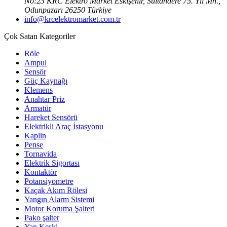
No:23 KRC Elektro Market Eskişehir, Sultandere 75. Yıl Mh.,
Odunpazarı 26250 Türkiye
info@krcelektromarket.com.tr
Çok Satan Kategoriler
Röle
Ampul
Sensör
Güç Kaynağı
Klemens
Anahtar Priz
Armatür
Hareket Sensörü
Elektrikli Araç İstasyonu
Kaplin
Pense
Tornavida
Elektrik Sigortası
Kontaktör
Potansiyometre
Kaçak Akım Rölesi
Yangın Alarm Sistemi
Motor Koruma Şalteri
Pako şalter
Yan Keski