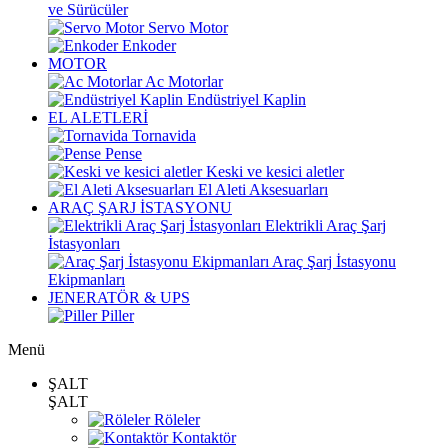
ve Sürücüler
Servo Motor
Enkoder
MOTOR
Ac Motorlar
Endüstriyel Kaplin
EL ALETLERİ
Tornavida
Pense
Keski ve kesici aletler
El Aleti Aksesuarları
ARAÇ ŞARJ İSTASYONU
Elektrikli Araç Şarj
İstasyonları
Araç Şarj İstasyonu
Ekipmanları
JENERATÖR & UPS
Piller
Menü
ŞALT
ŞALT
Röleler
Kontaktör