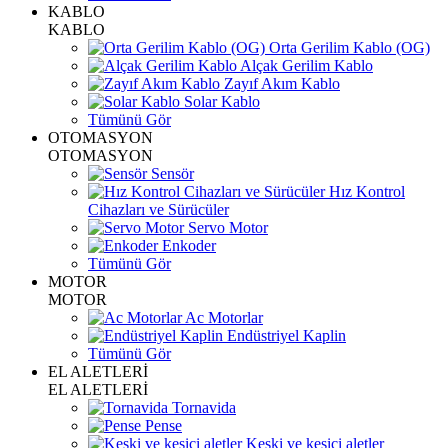
KABLO
KABLO
Orta Gerilim Kablo (OG)
Alçak Gerilim Kablo
Zayıf Akım Kablo
Solar Kablo
Tümünü Gör
OTOMASYON
OTOMASYON
Sensör
Hız Kontrol
Cihazları ve Sürücüler
Servo Motor
Enkoder
Tümünü Gör
MOTOR
MOTOR
Ac Motorlar
Endüstriyel Kaplin
Tümünü Gör
EL ALETLERİ
EL ALETLERİ
Tornavida
Pense
Keski ve kesici aletler