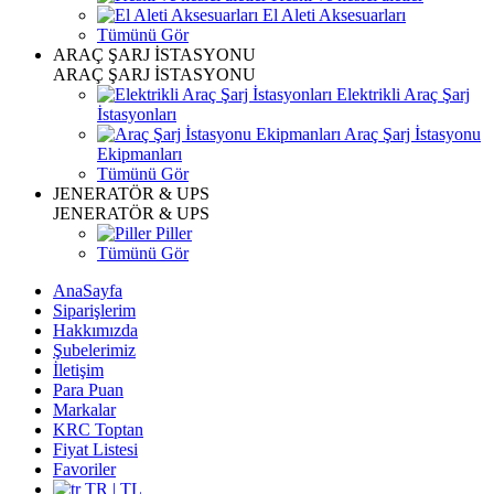
El Aleti Aksesuarları
Tümünü Gör
ARAÇ ŞARJ İSTASYONU
ARAÇ ŞARJ İSTASYONU
Elektrikli Araç Şarj
İstasyonları
Araç Şarj İstasyonu
Ekipmanları
Tümünü Gör
JENERATÖR & UPS
JENERATÖR & UPS
Piller
Tümünü Gör
AnaSayfa
Siparişlerim
Hakkımızda
Şubelerimiz
İletişim
Para Puan
Markalar
KRC Toptan
Fiyat Listesi
Favoriler
TR | TL