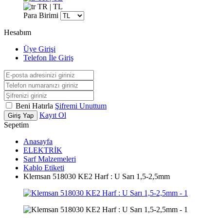
TR | TL
Para Birimi
Hesabım
Üye Girişi
Telefon İle Giriş
Beni Hatırla
Şifremi Unuttum
Kayıt Ol
Giriş Yap
Sepetim
Anasayfa
ELEKTRİK
Sarf Malzemeleri
Kablo Etiketi
Klemsan 518030 KE2 Harf : U Sarı 1,5-2,5mm