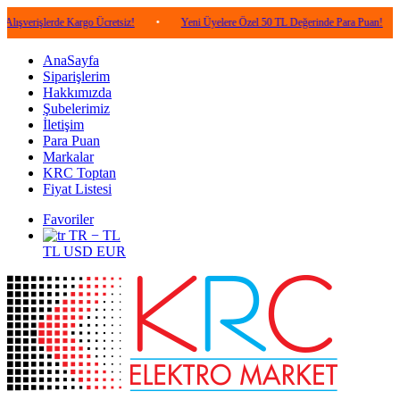
lerde Kargo Ücretsiz!
•
Yeni Üyelere Özel 50 TL Değerinde Para Puan!
•
5.0
AnaSayfa
Siparişlerim
Hakkımızda
Şubelerimiz
İletişim
Para Puan
Markalar
KRC Toptan
Fiyat Listesi
Favoriler
TR − TL
TL
USD
EUR