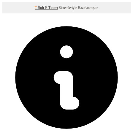
T
-Soft
E-Ticaret
Sistemleriyle Hazırlanmıştır.