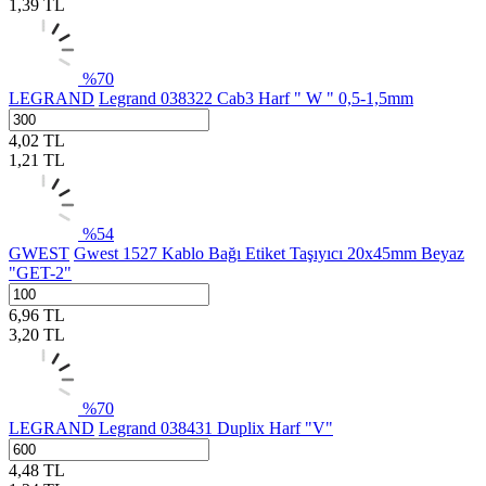
1,39
TL
%
70
LEGRAND
Legrand 038322 Cab3 Harf " W " 0,5-1,5mm
4,02
TL
1,21
TL
%
54
GWEST
Gwest 1527 Kablo Bağı Etiket Taşıyıcı 20x45mm Beyaz
"GET-2"
6,96
TL
3,20
TL
%
70
LEGRAND
Legrand 038431 Duplix Harf "V"
4,48
TL