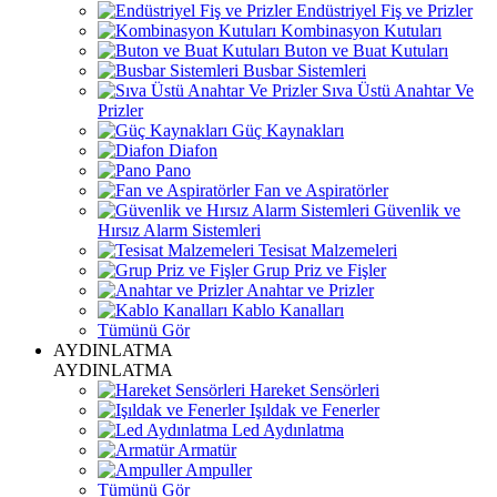
Endüstriyel Fiş ve Prizler
Kombinasyon Kutuları
Buton ve Buat Kutuları
Busbar Sistemleri
Sıva Üstü Anahtar Ve
Prizler
Güç Kaynakları
Diafon
Pano
Fan ve Aspiratörler
Güvenlik ve
Hırsız Alarm Sistemleri
Tesisat Malzemeleri
Grup Priz ve Fişler
Anahtar ve Prizler
Kablo Kanalları
Tümünü Gör
AYDINLATMA
AYDINLATMA
Hareket Sensörleri
Işıldak ve Fenerler
Led Aydınlatma
Armatür
Ampuller
Tümünü Gör