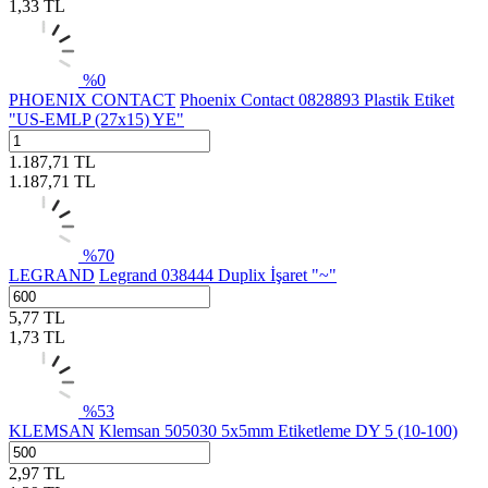
1,33
TL
%
0
PHOENIX CONTACT
Phoenix Contact 0828893 Plastik Etiket
"US-EMLP (27x15) YE"
1.187,71
TL
1.187,71
TL
%
70
LEGRAND
Legrand 038444 Duplix İşaret "~"
5,77
TL
1,73
TL
%
53
KLEMSAN
Klemsan 505030 5x5mm Etiketleme DY 5 (10-100)
2,97
TL