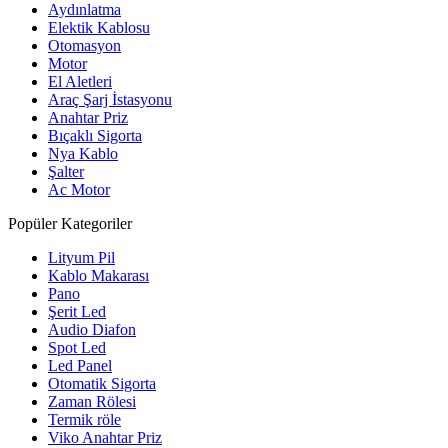
Aydınlatma
Elektik Kablosu
Otomasyon
Motor
El Aletleri
Araç Şarj İstasyonu
Anahtar Priz
Bıçaklı Sigorta
Nya Kablo
Şalter
Ac Motor
Popüler Kategoriler
Lityum Pil
Kablo Makarası
Pano
Şerit Led
Audio Diafon
Spot Led
Led Panel
Otomatik Sigorta
Zaman Rölesi
Termik röle
Viko Anahtar Priz