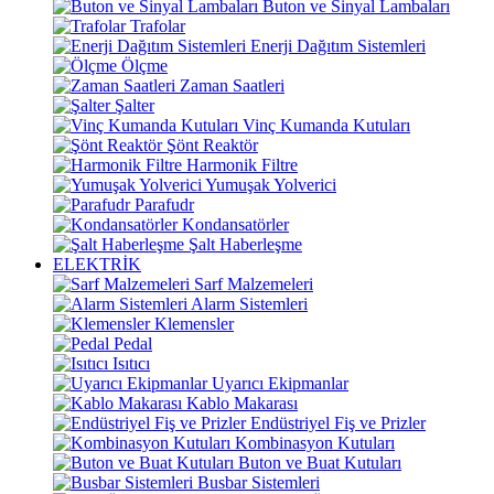
Buton ve Sinyal Lambaları
Trafolar
Enerji Dağıtım Sistemleri
Ölçme
Zaman Saatleri
Şalter
Vinç Kumanda Kutuları
Şönt Reaktör
Harmonik Filtre
Yumuşak Yolverici
Parafudr
Kondansatörler
Şalt Haberleşme
ELEKTRİK
Sarf Malzemeleri
Alarm Sistemleri
Klemensler
Pedal
Isıtıcı
Uyarıcı Ekipmanlar
Kablo Makarası
Endüstriyel Fiş ve Prizler
Kombinasyon Kutuları
Buton ve Buat Kutuları
Busbar Sistemleri