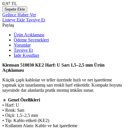
0,97
TL
Sepete Ekle
Gelince Haber Ver
Listeye Ekle
Tavsiye Et
Paylaş
Ürün Açıklaması
Ödeme Seçenekleri
Yorumlar
Tavsiye Et
İade Koşulları
Klemsan 518030 KE2 Harf: U Sarı 1,5–2,5 mm Ürün
Açıklaması
Küçük çaplı kablolar ve teller üzerinde hızlı ve net işaretleme
yapmak için tasarlanmış sarı renkli harf etiketidir. Kompakt boyutu
sayesinde dar alanlarda pratik montaj imkânı sunar.
🔹
Genel Özellikleri
• Harf: U
• Renk: Sarı
• Ölçü: 1,5–2,5 mm
• Tip: Kablo etiketi (KE2)
• Kullanım Alanı: Kablo ve hat işaretleme