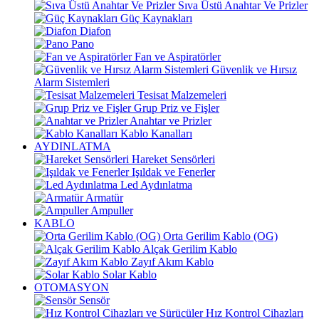
Sıva Üstü Anahtar Ve Prizler
Güç Kaynakları
Diafon
Pano
Fan ve Aspiratörler
Güvenlik ve Hırsız
Alarm Sistemleri
Tesisat Malzemeleri
Grup Priz ve Fişler
Anahtar ve Prizler
Kablo Kanalları
AYDINLATMA
Hareket Sensörleri
Işıldak ve Fenerler
Led Aydınlatma
Armatür
Ampuller
KABLO
Orta Gerilim Kablo (OG)
Alçak Gerilim Kablo
Zayıf Akım Kablo
Solar Kablo
OTOMASYON
Sensör
Hız Kontrol Cihazları