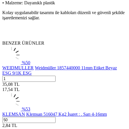
• Malzeme: Dayanıklı plastik
Kolay uygulanabilir tasarımı ile kabloları düzenli ve güvenli şekilde
işaretlemenizi sağlar.
BENZER ÜRÜNLER
%
50
WEIDMULLER
Weidmüller 1857440000 11mm Etiket Beyaz
ESG 9/1K ESG
35,08
TL
17,54
TL
%
53
KLEMSAN
Klemsan 516047 Kg2 İşaret : . Sarı 4-16mm
2,84
TL