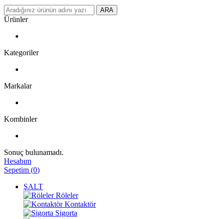
ARA
Ürünler
Kategoriler
Markalar
Kombinler
Sonuç bulunamadı.
Hesabım
Sepetim
(
0
)
ŞALT
Röleler
Kontaktör
Sigorta