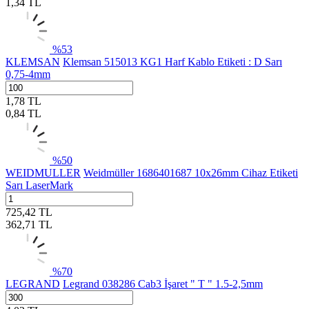
1,34
TL
%
53
KLEMSAN
Klemsan 515013 KG1 Harf Kablo Etiketi : D Sarı
0,75-4mm
1,78
TL
0,84
TL
%
50
WEIDMULLER
Weidmüller 1686401687 10x26mm Cihaz Etiketi
Sarı LaserMark
725,42
TL
362,71
TL
%
70
LEGRAND
Legrand 038286 Cab3 İşaret " T " 1.5-2,5mm