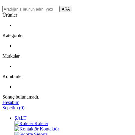
ARA
Ürünler
Kategoriler
Markalar
Kombinler
Sonuç bulunamadı.
Hesabım
Sepetim
(
0
)
ŞALT
Röleler
Kontaktör
Sigorta