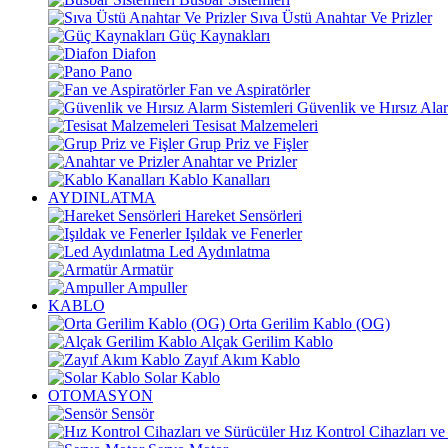
Sıva Üstü Anahtar Ve Prizler
Güç Kaynakları
Diafon
Pano
Fan ve Aspiratörler
Güvenlik ve Hırsız Alar
Tesisat Malzemeleri
Grup Priz ve Fişler
Anahtar ve Prizler
Kablo Kanalları
AYDINLATMA
Hareket Sensörleri
Işıldak ve Fenerler
Led Aydınlatma
Armatür
Ampuller
KABLO
Orta Gerilim Kablo (OG)
Alçak Gerilim Kablo
Zayıf Akım Kablo
Solar Kablo
OTOMASYON
Sensör
Hız Kontrol Cihazları ve