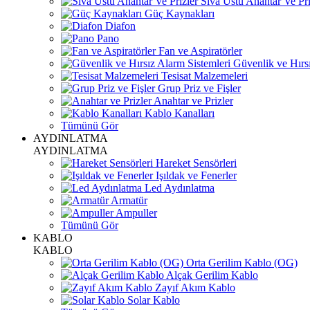
Sıva Üstü Anahtar Ve Pri
Güç Kaynakları
Diafon
Pano
Fan ve Aspiratörler
Güvenlik ve Hırsı
Tesisat Malzemeleri
Grup Priz ve Fişler
Anahtar ve Prizler
Kablo Kanalları
Tümünü Gör
AYDINLATMA
AYDINLATMA
Hareket Sensörleri
Işıldak ve Fenerler
Led Aydınlatma
Armatür
Ampuller
Tümünü Gör
KABLO
KABLO
Orta Gerilim Kablo (OG)
Alçak Gerilim Kablo
Zayıf Akım Kablo
Solar Kablo