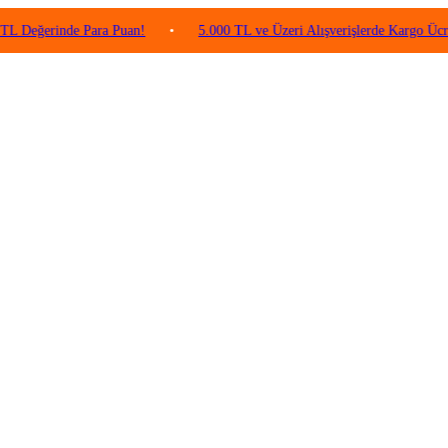
rinde Para Puan!
•
5.000 TL ve Üzeri Alışverişlerde Kargo Ücretsiz!