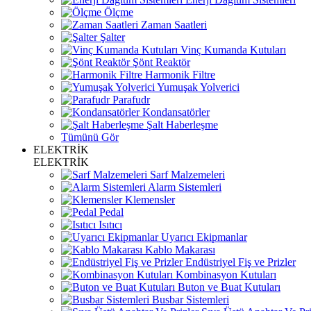
Ölçme
Zaman Saatleri
Şalter
Vinç Kumanda Kutuları
Şönt Reaktör
Harmonik Filtre
Yumuşak Yolverici
Parafudr
Kondansatörler
Şalt Haberleşme
Tümünü Gör
ELEKTRİK
ELEKTRİK
Sarf Malzemeleri
Alarm Sistemleri
Klemensler
Pedal
Isıtıcı
Uyarıcı Ekipmanlar
Kablo Makarası
Endüstriyel Fiş ve Prizler
Kombinasyon Kutuları
Buton ve Buat Kutuları
Busbar Sistemleri