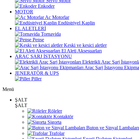
Servo Motor
Enkoder
MOTOR
Ac Motorlar
Endüstriyel Kaplin
EL ALETLERİ
Tornavida
Pense
Keski ve kesici aletler
El Aleti Aksesuarları
ARAÇ ŞARJ İSTASYONU
Elektrikli Araç Şarj İstasyonl
Araç Şarj İstasyonu Ekipma
JENERATÖR & UPS
Piller
Menü
ŞALT
ŞALT
Röleler
Kontaktör
Sigorta
Buton ve Sinyal Lambaları
Trafolar
Enerji Dağıtım Sistemleri