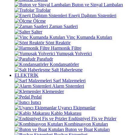
Buton ve Sinyal Lambaları
Trafolar
Enerji Dağıtım Sistemleri
Ölçme
Zaman Saatleri
Şalter
Vinç Kumanda Kutuları
Şönt Reaktör
Harmonik Filtre
Yumuşak Yolverici
Parafudr
Kondansatörler
Şalt Haberleşme
ELEKTRİK
Sarf Malzemeleri
Alarm Sistemleri
Klemensler
Pedal
Isıtıcı
Uyarıcı Ekipmanlar
Kablo Makarası
Endüstriyel Fiş ve Prizler
Kombinasyon Kutuları
Buton ve Buat Kutuları
Busbar Sistemleri