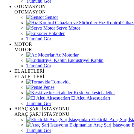
Tümünü Gör
OTOMASYON
OTOMASYON
Sensör
Hız Kontrol Cihazl
Servo Motor
Enkoder
Tümünü Gör
MOTOR
MOTOR
Ac Motorlar
Endüstriyel Kaplin
Tümünü Gör
EL ALETLERİ
EL ALETLERİ
Tornavida
Pense
Keski ve kesici aletler
El Aleti Aksesuarları
Tümünü Gör
ARAÇ ŞARJ İSTASYONU
ARAÇ ŞARJ İSTASYONU
Elektrikli Araç Şarj İst
Araç Şarj İstasyonu 
Tümünü Gör