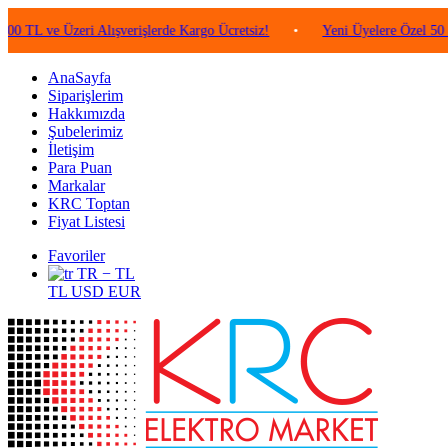
e Üzeri Alışverişlerde Kargo Ücretsiz!
•
Yeni Üyelere Özel 50 TL Değe
AnaSayfa
Siparişlerim
Hakkımızda
Şubelerimiz
İletişim
Para Puan
Markalar
KRC Toptan
Fiyat Listesi
Favoriler
TR − TL
TL
USD
EUR