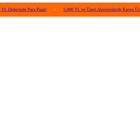
rinde Para Puan!
•
5.000 TL ve Üzeri Alışverişlerde Kargo Ücretsiz!