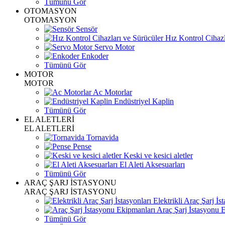
Tümünü Gör
OTOMASYON
OTOMASYON
Sensör
Hız Kontrol Cihazl
Servo Motor
Enkoder
Tümünü Gör
MOTOR
MOTOR
Ac Motorlar
Endüstriyel Kaplin
Tümünü Gör
EL ALETLERİ
EL ALETLERİ
Tornavida
Pense
Keski ve kesici aletler
El Aleti Aksesuarları
Tümünü Gör
ARAÇ ŞARJ İSTASYONU
ARAÇ ŞARJ İSTASYONU
Elektrikli Araç Şarj İst
Araç Şarj İstasyonu 
Tümünü Gör