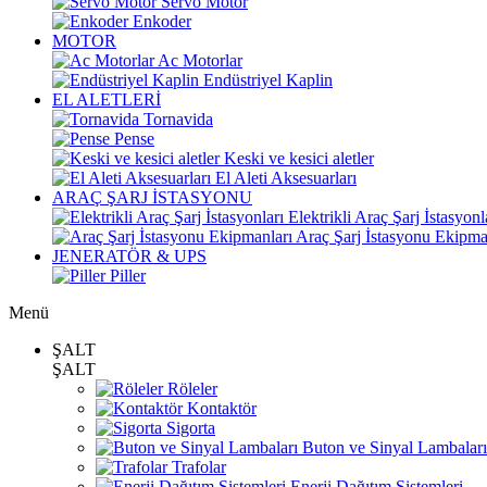
Servo Motor
Enkoder
MOTOR
Ac Motorlar
Endüstriyel Kaplin
EL ALETLERİ
Tornavida
Pense
Keski ve kesici aletler
El Aleti Aksesuarları
ARAÇ ŞARJ İSTASYONU
Elektrikli Araç Şarj İstasyonl
Araç Şarj İstasyonu Ekipma
JENERATÖR & UPS
Piller
Menü
ŞALT
ŞALT
Röleler
Kontaktör
Sigorta
Buton ve Sinyal Lambaları
Trafolar
Enerji Dağıtım Sistemleri