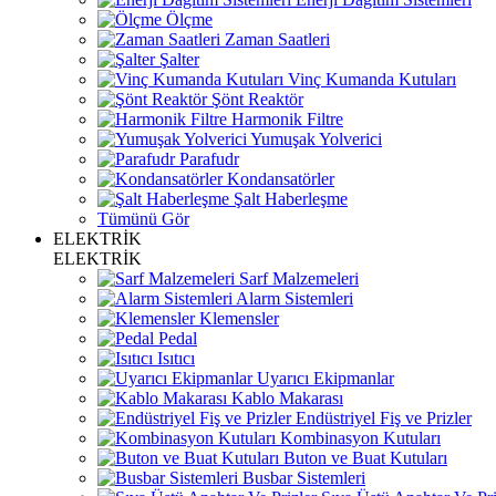
Ölçme
Zaman Saatleri
Şalter
Vinç Kumanda Kutuları
Şönt Reaktör
Harmonik Filtre
Yumuşak Yolverici
Parafudr
Kondansatörler
Şalt Haberleşme
Tümünü Gör
ELEKTRİK
ELEKTRİK
Sarf Malzemeleri
Alarm Sistemleri
Klemensler
Pedal
Isıtıcı
Uyarıcı Ekipmanlar
Kablo Makarası
Endüstriyel Fiş ve Prizler
Kombinasyon Kutuları
Buton ve Buat Kutuları
Busbar Sistemleri