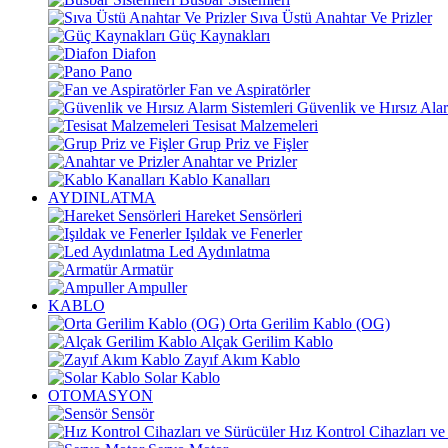
Sıva Üstü Anahtar Ve Prizler
Güç Kaynakları
Diafon
Pano
Fan ve Aspiratörler
Güvenlik ve Hırsız Alar
Tesisat Malzemeleri
Grup Priz ve Fişler
Anahtar ve Prizler
Kablo Kanalları
AYDINLATMA
Hareket Sensörleri
Işıldak ve Fenerler
Led Aydınlatma
Armatür
Ampuller
KABLO
Orta Gerilim Kablo (OG)
Alçak Gerilim Kablo
Zayıf Akım Kablo
Solar Kablo
OTOMASYON
Sensör
Hız Kontrol Cihazları ve