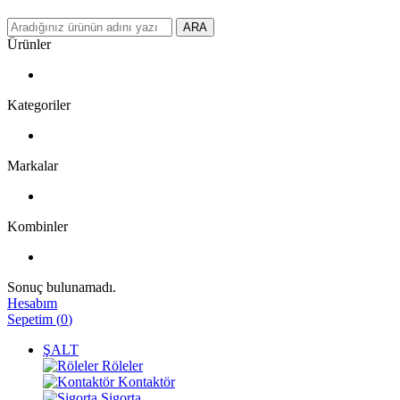
ARA
Ürünler
Kategoriler
Markalar
Kombinler
Sonuç bulunamadı.
Hesabım
Sepetim
(
0
)
ŞALT
Röleler
Kontaktör
Sigorta