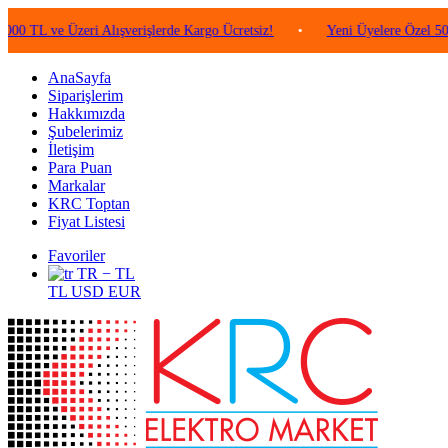
e Üzeri Alışverişlerde Kargo Ücretsiz!
•
Yeni Üyelere Özel 50 TL Değe
AnaSayfa
Siparişlerim
Hakkımızda
Şubelerimiz
İletişim
Para Puan
Markalar
KRC Toptan
Fiyat Listesi
Favoriler
TR − TL
TL
USD
EUR