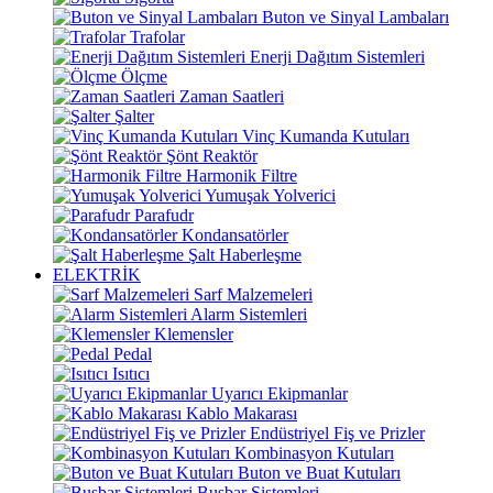
Buton ve Sinyal Lambaları
Trafolar
Enerji Dağıtım Sistemleri
Ölçme
Zaman Saatleri
Şalter
Vinç Kumanda Kutuları
Şönt Reaktör
Harmonik Filtre
Yumuşak Yolverici
Parafudr
Kondansatörler
Şalt Haberleşme
ELEKTRİK
Sarf Malzemeleri
Alarm Sistemleri
Klemensler
Pedal
Isıtıcı
Uyarıcı Ekipmanlar
Kablo Makarası
Endüstriyel Fiş ve Prizler
Kombinasyon Kutuları
Buton ve Buat Kutuları
Busbar Sistemleri