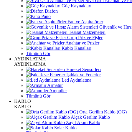
Sıva Üstü Anahtar Ve Pri
Güç Kaynakları
Diafon
Pano
Fan ve Aspiratörler
Güvenlik ve Hırsı
Tesisat Malzemeleri
Grup Priz ve Fişler
Anahtar ve Prizler
Kablo Kanalları
Tümünü Gör
AYDINLATMA
AYDINLATMA
Hareket Sensörleri
Işıldak ve Fenerler
Led Aydınlatma
Armatür
Ampuller
Tümünü Gör
KABLO
KABLO
Orta Gerilim Kablo (OG)
Alçak Gerilim Kablo
Zayıf Akım Kablo
Solar Kablo