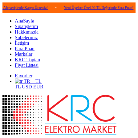
şlerde Kargo Ücretsiz!
•
Yeni Üyelere Özel 50 TL Değerinde Para Puan!
•
5.
AnaSayfa
Siparişlerim
Hakkımızda
Şubelerimiz
İletişim
Para Puan
Markalar
KRC Toptan
Fiyat Listesi
Favoriler
TR − TL
TL
USD
EUR