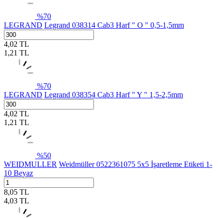
%
70
LEGRAND
Legrand 038314 Cab3 Harf " O " 0,5-1,5mm
4,02
TL
1,21
TL
%
70
LEGRAND
Legrand 038354 Cab3 Harf " Y " 1,5-2,5mm
4,02
TL
1,21
TL
%
50
WEIDMULLER
Weidmüller 0522361075 5x5 İşaretleme Etiketi 1-
10 Beyaz
8,05
TL
4,03
TL