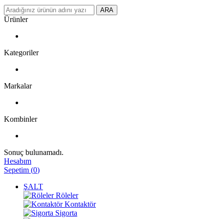
ARA
Ürünler
Kategoriler
Markalar
Kombinler
Sonuç bulunamadı.
Hesabım
Sepetim
(
0
)
ŞALT
Röleler
Kontaktör
Sigorta