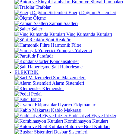
Buton ve Sinyal Lambaları
Trafolar
Enerji Dağıtım Sistemleri
Ölçme
Zaman Saatleri
Şalter
Vinç Kumanda Kutuları
Şönt Reaktör
Harmonik Filtre
Yumuşak Yolverici
Parafudr
Kondansatörler
Şalt Haberleşme
ELEKTRİK
Sarf Malzemeleri
Alarm Sistemleri
Klemensler
Pedal
Isıtıcı
Uyarıcı Ekipmanlar
Kablo Makarası
Endüstriyel Fiş ve Prizler
Kombinasyon Kutuları
Buton ve Buat Kutuları
Busbar Sistemleri