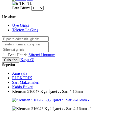
TR | TL
Para Birimi
Hesabım
Üye Girişi
Telefon İle Giriş
Beni Hatırla
Şifremi Unuttum
Kayıt Ol
Giriş Yap
Sepetim
Anasayfa
ELEKTRİK
Sarf Malzemeleri
Kablo Etiketi
Klemsan 516047 Kg2 İşaret : . Sarı 4-16mm