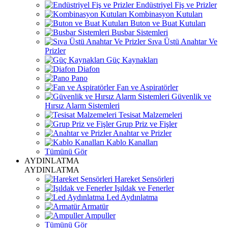
Endüstriyel Fiş ve Prizler
Kombinasyon Kutuları
Buton ve Buat Kutuları
Busbar Sistemleri
Sıva Üstü Anahtar Ve
Prizler
Güç Kaynakları
Diafon
Pano
Fan ve Aspiratörler
Güvenlik ve
Hırsız Alarm Sistemleri
Tesisat Malzemeleri
Grup Priz ve Fişler
Anahtar ve Prizler
Kablo Kanalları
Tümünü Gör
AYDINLATMA
AYDINLATMA
Hareket Sensörleri
Işıldak ve Fenerler
Led Aydınlatma
Armatür
Ampuller
Tümünü Gör