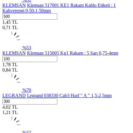
KLEMSAN
Klemsan 517001 KE1 Rakam Kablo Etiketi : 1
Kahverengi 0,50-1,50mm
1,45
TL
0,71
TL
%
53
KLEMSAN
Klemsan 515005 Kg1 Rakam : 5 Sarı 0,75-4mm
1,78
TL
0,84
TL
%
70
LEGRAND
Legrand 038330 Cab3 Harf " A " 1,5-2,5mm
4,02
TL
1,21
TL
%
57