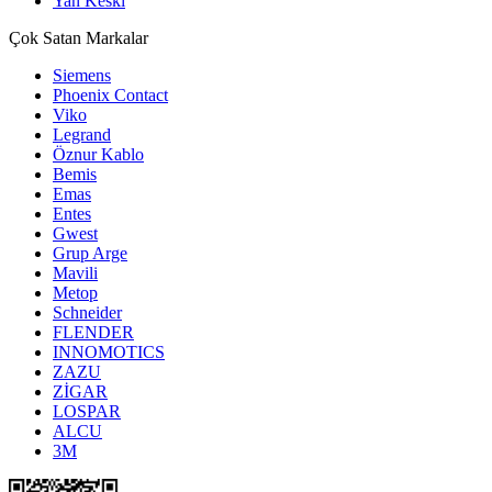
Yan Keski
Çok Satan Markalar
Siemens
Phoenix Contact
Viko
Legrand
Öznur Kablo
Bemis
Emas
Entes
Gwest
Grup Arge
Mavili
Metop
Schneider
FLENDER
INNOMOTICS
ZAZU
ZİGAR
LOSPAR
ALCU
3M