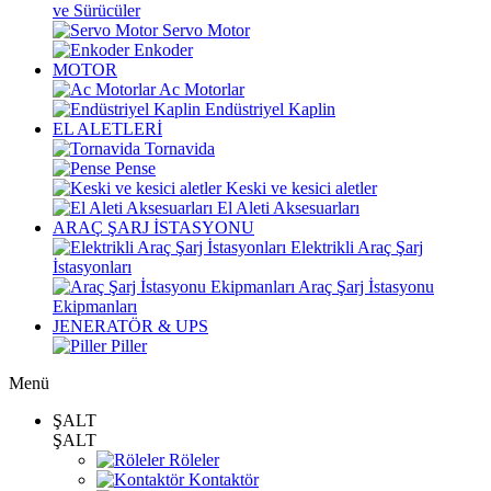
ve Sürücüler
Servo Motor
Enkoder
MOTOR
Ac Motorlar
Endüstriyel Kaplin
EL ALETLERİ
Tornavida
Pense
Keski ve kesici aletler
El Aleti Aksesuarları
ARAÇ ŞARJ İSTASYONU
Elektrikli Araç Şarj
İstasyonları
Araç Şarj İstasyonu
Ekipmanları
JENERATÖR & UPS
Piller
Menü
ŞALT
ŞALT
Röleler
Kontaktör