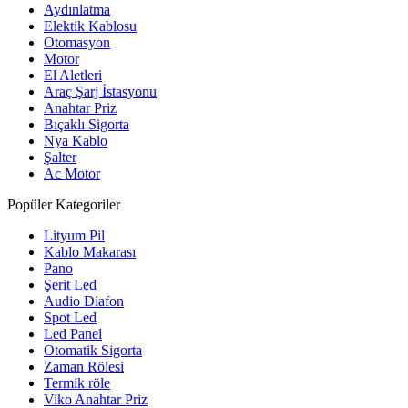
Aydınlatma
Elektik Kablosu
Otomasyon
Motor
El Aletleri
Araç Şarj İstasyonu
Anahtar Priz
Bıçaklı Sigorta
Nya Kablo
Şalter
Ac Motor
Popüler Kategoriler
Lityum Pil
Kablo Makarası
Pano
Şerit Led
Audio Diafon
Spot Led
Led Panel
Otomatik Sigorta
Zaman Rölesi
Termik röle
Viko Anahtar Priz