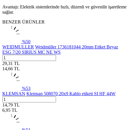
Avantajı: Elektrik sistemlerinde hızlı, düzenli ve güvenilir işaretleme
sağlar.
BENZER ÜRÜNLER
%
50
WEIDMULLER
Weidmüller 1736181044 20mm Etiket Beyaz
ESG 7/20 SIRIUS MC NE WS
29,31
TL
14,66
TL
%
53
KLEMSAN
Klemsan 508070 20x9 Kablo etiketi SI HF 44W
14,79
TL
6,95
TL
%
51