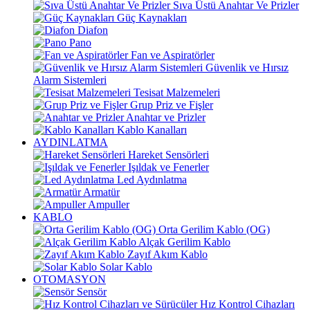
Sıva Üstü Anahtar Ve Prizler
Güç Kaynakları
Diafon
Pano
Fan ve Aspiratörler
Güvenlik ve Hırsız
Alarm Sistemleri
Tesisat Malzemeleri
Grup Priz ve Fişler
Anahtar ve Prizler
Kablo Kanalları
AYDINLATMA
Hareket Sensörleri
Işıldak ve Fenerler
Led Aydınlatma
Armatür
Ampuller
KABLO
Orta Gerilim Kablo (OG)
Alçak Gerilim Kablo
Zayıf Akım Kablo
Solar Kablo
OTOMASYON
Sensör
Hız Kontrol Cihazları