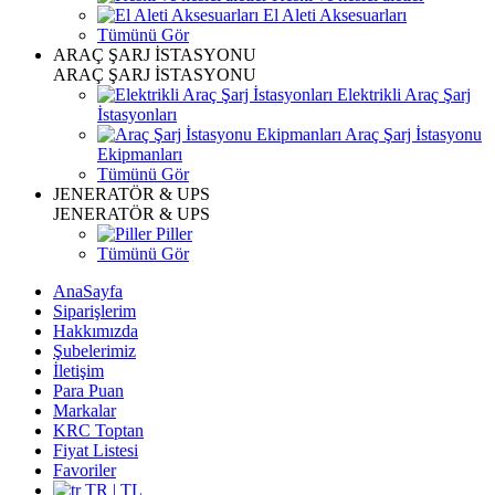
El Aleti Aksesuarları
Tümünü Gör
ARAÇ ŞARJ İSTASYONU
ARAÇ ŞARJ İSTASYONU
Elektrikli Araç Şarj
İstasyonları
Araç Şarj İstasyonu
Ekipmanları
Tümünü Gör
JENERATÖR & UPS
JENERATÖR & UPS
Piller
Tümünü Gör
AnaSayfa
Siparişlerim
Hakkımızda
Şubelerimiz
İletişim
Para Puan
Markalar
KRC Toptan
Fiyat Listesi
Favoriler
TR | TL