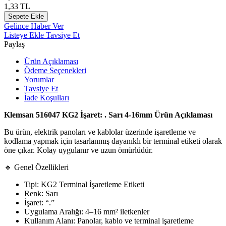
1,33
TL
Sepete Ekle
Gelince Haber Ver
Listeye Ekle
Tavsiye Et
Paylaş
Ürün Açıklaması
Ödeme Seçenekleri
Yorumlar
Tavsiye Et
İade Koşulları
Klemsan 516047 KG2 İşaret: . Sarı 4-16mm Ürün Açıklaması
Bu ürün, elektrik panoları ve kablolar üzerinde işaretleme ve
kodlama yapmak için tasarlanmış dayanıklı bir terminal etiketi olarak
öne çıkar. Kolay uygulanır ve uzun ömürlüdür.
🔹 Genel Özellikleri
Tipi: KG2 Terminal İşaretleme Etiketi
Renk: Sarı
İşaret: “.”
Uygulama Aralığı: 4–16 mm² iletkenler
Kullanım Alanı: Panolar, kablo ve terminal işaretleme