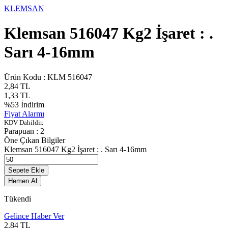
KLEMSAN
Klemsan 516047 Kg2 İşaret : .
Sarı 4-16mm
Ürün Kodu :
KLM 516047
2,84
TL
1,33
TL
%
53
İndirim
Fiyat Alarmı
KDV Dahildir.
Parapuan :
2
Öne Çıkan Bilgiler
Klemsan 516047 Kg2 İşaret : . Sarı 4-16mm
Sepete Ekle
Hemen Al
Tükendi
Gelince Haber Ver
2,84
TL