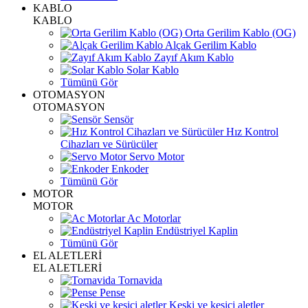
KABLO
KABLO
Orta Gerilim Kablo (OG)
Alçak Gerilim Kablo
Zayıf Akım Kablo
Solar Kablo
Tümünü Gör
OTOMASYON
OTOMASYON
Sensör
Hız Kontrol
Cihazları ve Sürücüler
Servo Motor
Enkoder
Tümünü Gör
MOTOR
MOTOR
Ac Motorlar
Endüstriyel Kaplin
Tümünü Gör
EL ALETLERİ
EL ALETLERİ
Tornavida
Pense
Keski ve kesici aletler