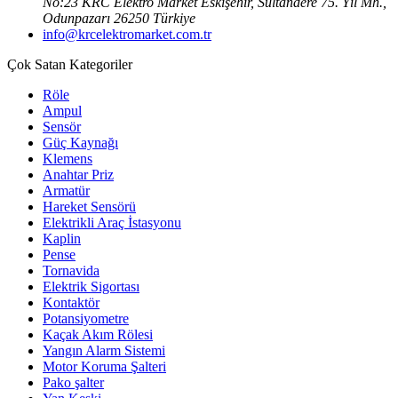
No:23 KRC Elektro Market Eskişehir, Sultandere 75. Yıl Mh.,
Odunpazarı 26250 Türkiye
info@krcelektromarket.com.tr
Çok Satan Kategoriler
Röle
Ampul
Sensör
Güç Kaynağı
Klemens
Anahtar Priz
Armatür
Hareket Sensörü
Elektrikli Araç İstasyonu
Kaplin
Pense
Tornavida
Elektrik Sigortası
Kontaktör
Potansiyometre
Kaçak Akım Rölesi
Yangın Alarm Sistemi
Motor Koruma Şalteri
Pako şalter