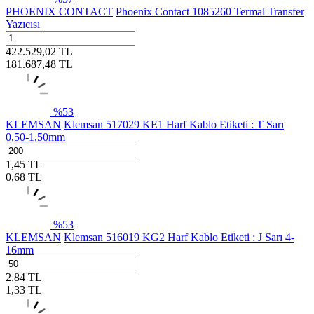
PHOENIX CONTACT
Phoenix Contact 1085260 Termal Transfer
Yazıcısı
422.529,02
TL
181.687,48
TL
%
53
KLEMSAN
Klemsan 517029 KE1 Harf Kablo Etiketi : T Sarı
0,50-1,50mm
1,45
TL
0,68
TL
%
53
KLEMSAN
Klemsan 516019 KG2 Harf Kablo Etiketi : J Sarı 4-
16mm
2,84
TL
1,33
TL