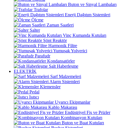
Buton ve Sinyal Lambaları
Trafolar
Enerji Dağıtım Sistemleri
Ölçme
Zaman Saatleri
Şalter
Vinç Kumanda Kutuları
Şönt Reaktör
Harmonik Filtre
Yumuşak Yolverici
Parafudr
Kondansatörler
Şalt Haberleşme
ELEKTRİK
Sarf Malzemeleri
Alarm Sistemleri
Klemensler
Pedal
Isıtıcı
Uyarıcı Ekipmanlar
Kablo Makarası
Endüstriyel Fiş ve Prizler
Kombinasyon Kutuları
Buton ve Buat Kutuları
Busbar Sistemleri