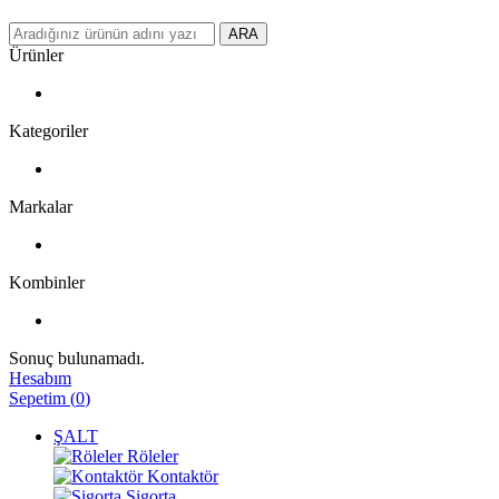
ARA
Ürünler
Kategoriler
Markalar
Kombinler
Sonuç bulunamadı.
Hesabım
Sepetim
(
0
)
ŞALT
Röleler
Kontaktör
Sigorta