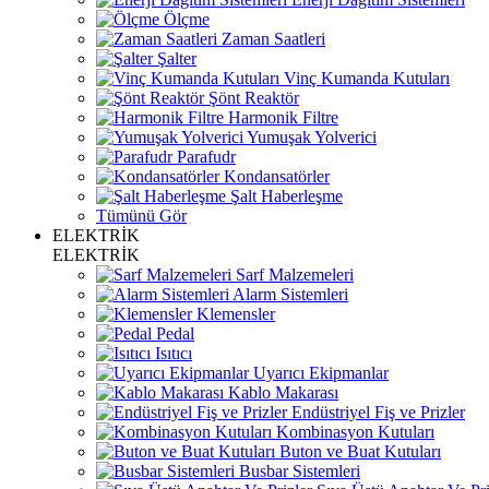
Ölçme
Zaman Saatleri
Şalter
Vinç Kumanda Kutuları
Şönt Reaktör
Harmonik Filtre
Yumuşak Yolverici
Parafudr
Kondansatörler
Şalt Haberleşme
Tümünü Gör
ELEKTRİK
ELEKTRİK
Sarf Malzemeleri
Alarm Sistemleri
Klemensler
Pedal
Isıtıcı
Uyarıcı Ekipmanlar
Kablo Makarası
Endüstriyel Fiş ve Prizler
Kombinasyon Kutuları
Buton ve Buat Kutuları
Busbar Sistemleri