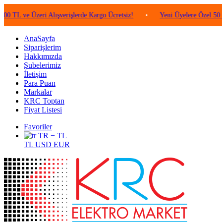
e Üzeri Alışverişlerde Kargo Ücretsiz!
•
Yeni Üyelere Özel 50 TL Değe
AnaSayfa
Siparişlerim
Hakkımızda
Şubelerimiz
İletişim
Para Puan
Markalar
KRC Toptan
Fiyat Listesi
Favoriler
TR − TL
TL
USD
EUR