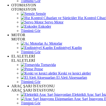
Tümünü Gör
OTOMASYON
OTOMASYON
Sensör
Hız Kontrol Cihazl
Servo Motor
Enkoder
Tümünü Gör
MOTOR
MOTOR
Ac Motorlar
Endüstriyel Kaplin
Tümünü Gör
EL ALETLERİ
EL ALETLERİ
Tornavida
Pense
Keski ve kesici aletler
El Aleti Aksesuarları
Tümünü Gör
ARAÇ ŞARJ İSTASYONU
ARAÇ ŞARJ İSTASYONU
Elektrikli Araç Şarj İst
Araç Şarj İstasyonu 
Tümünü Gör