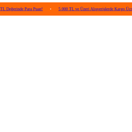
rinde Para Puan!
•
5.000 TL ve Üzeri Alışverişlerde Kargo Ücretsiz!