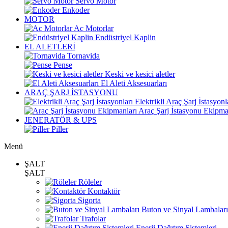
Servo Motor
Enkoder
MOTOR
Ac Motorlar
Endüstriyel Kaplin
EL ALETLERİ
Tornavida
Pense
Keski ve kesici aletler
El Aleti Aksesuarları
ARAÇ ŞARJ İSTASYONU
Elektrikli Araç Şarj İstasyonl
Araç Şarj İstasyonu Ekipma
JENERATÖR & UPS
Piller
Menü
ŞALT
ŞALT
Röleler
Kontaktör
Sigorta
Buton ve Sinyal Lambaları
Trafolar
Enerji Dağıtım Sistemleri