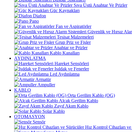
Sıva Üstü Anahtar Ve Prizler
Güç Kaynakları
Diafon
Pano
Fan ve Aspiratörler
Güvenlik ve Hırsız Alar
Tesisat Malzemeleri
Grup Priz ve Fişler
Anahtar ve Prizler
Kablo Kanalları
AYDINLATMA
Hareket Sensörleri
Işıldak ve Fenerler
Led Aydınlatma
Armatür
Ampuller
KABLO
Orta Gerilim Kablo (OG)
Alçak Gerilim Kablo
Zayıf Akım Kablo
Solar Kablo
OTOMASYON
Sensör
Hız Kontrol Cihazları ve