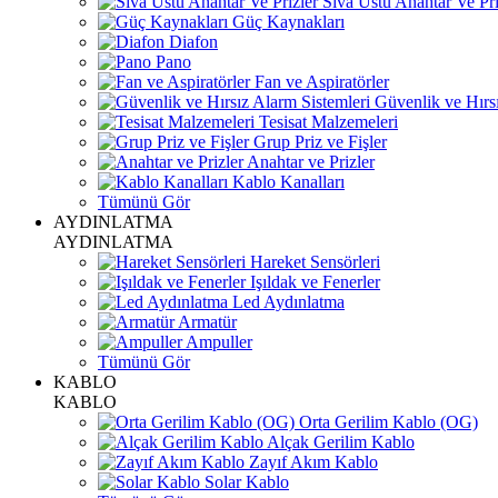
Sıva Üstü Anahtar Ve Pri
Güç Kaynakları
Diafon
Pano
Fan ve Aspiratörler
Güvenlik ve Hırsı
Tesisat Malzemeleri
Grup Priz ve Fişler
Anahtar ve Prizler
Kablo Kanalları
Tümünü Gör
AYDINLATMA
AYDINLATMA
Hareket Sensörleri
Işıldak ve Fenerler
Led Aydınlatma
Armatür
Ampuller
Tümünü Gör
KABLO
KABLO
Orta Gerilim Kablo (OG)
Alçak Gerilim Kablo
Zayıf Akım Kablo
Solar Kablo