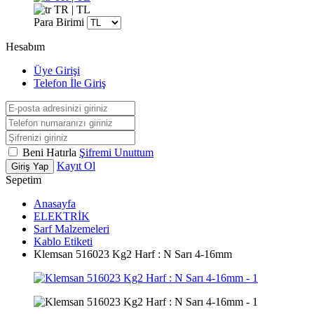
TR | TL
Para Birimi
Hesabım
Üye Girişi
Telefon İle Giriş
Beni Hatırla
Şifremi Unuttum
Kayıt Ol
Giriş Yap
Sepetim
Anasayfa
ELEKTRİK
Sarf Malzemeleri
Kablo Etiketi
Klemsan 516023 Kg2 Harf : N Sarı 4-16mm