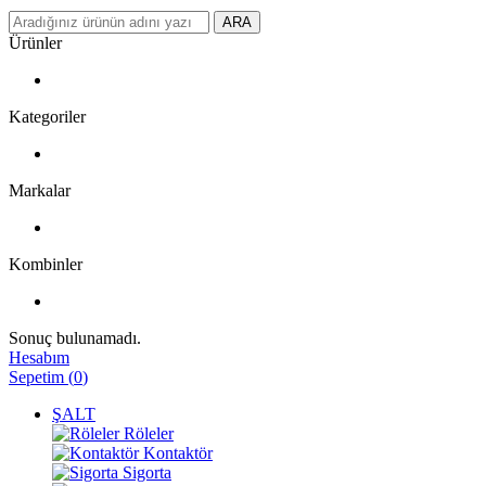
ARA
Ürünler
Kategoriler
Markalar
Kombinler
Sonuç bulunamadı.
Hesabım
Sepetim
(
0
)
ŞALT
Röleler
Kontaktör
Sigorta