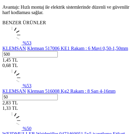
Avantajı: Hızlı montaj ile elektrik sistemlerinde düzenli ve güvenilir
harf kodlaması sağlar.
BENZER ÜRÜNLER
%
53
KLEMSAN
Klemsan 517006 KE1 Rakam : 6 Mavi 0,50-1,50mm
1,45
TL
0,68
TL
%
53
KLEMSAN
Klemsan 516008 Kg2 Rakam : 8 Sarı 4-16mm
2,83
TL
1,33
TL
%
50
WEIDMULLER
Weidmüller 0473460051 5x5 işaretleme Etiketi