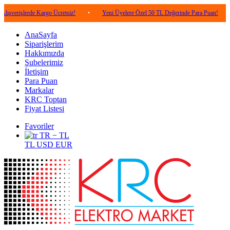
erde Kargo Ücretsiz!
•
Yeni Üyelere Özel 50 TL Değerinde Para Puan!
•
5.00
AnaSayfa
Siparişlerim
Hakkımızda
Şubelerimiz
İletişim
Para Puan
Markalar
KRC Toptan
Fiyat Listesi
Favoriler
TR − TL
TL
USD
EUR