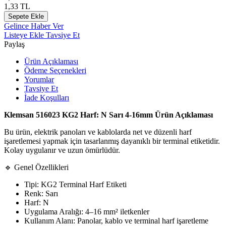
1,33
TL
Sepete Ekle
Gelince Haber Ver
Listeye Ekle
Tavsiye Et
Paylaş
Ürün Açıklaması
Ödeme Seçenekleri
Yorumlar
Tavsiye Et
İade Koşulları
Klemsan 516023 KG2 Harf: N Sarı 4-16mm Ürün Açıklaması
Bu ürün, elektrik panoları ve kablolarda net ve düzenli harf
işaretlemesi yapmak için tasarlanmış dayanıklı bir terminal etiketidir.
Kolay uygulanır ve uzun ömürlüdür.
🔹 Genel Özellikleri
Tipi: KG2 Terminal Harf Etiketi
Renk: Sarı
Harf: N
Uygulama Aralığı: 4–16 mm² iletkenler
Kullanım Alanı: Panolar, kablo ve terminal harf işaretleme