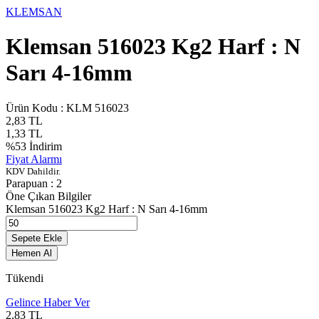
KLEMSAN
Klemsan 516023 Kg2 Harf : N
Sarı 4-16mm
Ürün Kodu :
KLM 516023
2,83
TL
1,33
TL
%
53
İndirim
Fiyat Alarmı
KDV Dahildir.
Parapuan :
2
Öne Çıkan Bilgiler
Klemsan 516023 Kg2 Harf : N Sarı 4-16mm
Sepete Ekle
Hemen Al
Tükendi
Gelince Haber Ver
2,83
TL