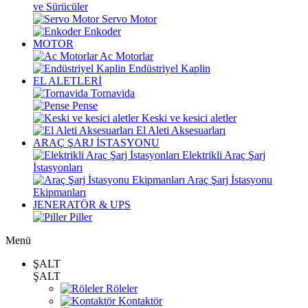
ve Sürücüler
Servo Motor
Enkoder
MOTOR
Ac Motorlar
Endüstriyel Kaplin
EL ALETLERİ
Tornavida
Pense
Keski ve kesici aletler
El Aleti Aksesuarları
ARAÇ ŞARJ İSTASYONU
Elektrikli Araç Şarj
İstasyonları
Araç Şarj İstasyonu
Ekipmanları
JENERATÖR & UPS
Piller
Menü
ŞALT
ŞALT
Röleler
Kontaktör