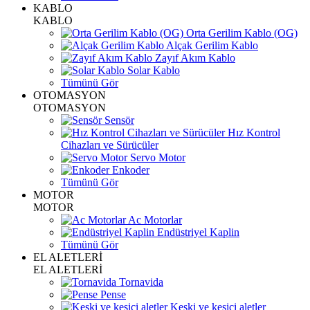
KABLO
KABLO
Orta Gerilim Kablo (OG)
Alçak Gerilim Kablo
Zayıf Akım Kablo
Solar Kablo
Tümünü Gör
OTOMASYON
OTOMASYON
Sensör
Hız Kontrol
Cihazları ve Sürücüler
Servo Motor
Enkoder
Tümünü Gör
MOTOR
MOTOR
Ac Motorlar
Endüstriyel Kaplin
Tümünü Gör
EL ALETLERİ
EL ALETLERİ
Tornavida
Pense
Keski ve kesici aletler