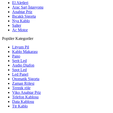
El Aletleri
Araç Şarj İstasyonu
Anahtar Priz
Bıçaklı Sigorta
Nya Kablo
Şalter
Ac Motor
Popüler Kategoriler
Lityum Pil
Kablo Makarası
Pano
Şerit Led
Audio Diafon
Spot Led
Led Panel
Otomatik Sigorta
Zaman Rölesi
Termik röle
Viko Anahtar Priz
Telefon Kablosu
Data Kablosu
Ttr Kablo