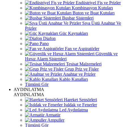
Endüstriyel Fiş ve Prizler
Kombinasyon Kutuları
Buton ve Buat Kutuları
Busbar Sistemleri
Sıva Üstü Anahtar Ve
Prizler
Güç Kaynakları
Diafon
Pano
Fan ve Aspiratörler
Güvenlik ve
Hırsız Alarm Sistemleri
Tesisat Malzemeleri
Grup Priz ve Fişler
Anahtar ve Prizler
Kablo Kanalları
Tümünü Gör
AYDINLATMA
AYDINLATMA
Hareket Sensörleri
Işıldak ve Fenerler
Led Aydınlatma
Armatür
Ampuller
Tümünü Gör