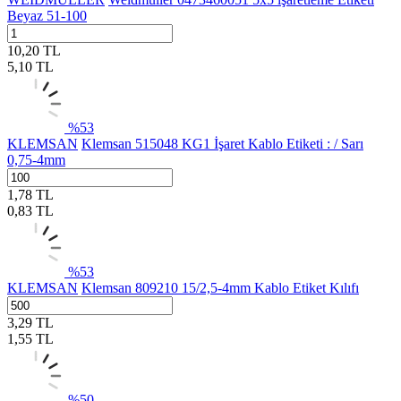
Beyaz 51-100
10,20
TL
5,10
TL
%
53
KLEMSAN
Klemsan 515048 KG1 İşaret Kablo Etiketi : / Sarı
0,75-4mm
1,78
TL
0,83
TL
%
53
KLEMSAN
Klemsan 809210 15/2,5-4mm Kablo Etiket Kılıfı
3,29
TL
1,55
TL
%
50