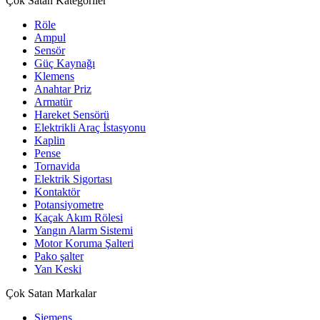
Çok Satan Kategoriler
Röle
Ampul
Sensör
Güç Kaynağı
Klemens
Anahtar Priz
Armatür
Hareket Sensörü
Elektrikli Araç İstasyonu
Kaplin
Pense
Tornavida
Elektrik Sigortası
Kontaktör
Potansiyometre
Kaçak Akım Rölesi
Yangın Alarm Sistemi
Motor Koruma Şalteri
Pako şalter
Yan Keski
Çok Satan Markalar
Siemens