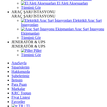
El Aleti Aksesuarları
Tümünü Gör
ARAÇ ŞARJ İSTASYONU
ARAÇ ŞARJ İSTASYONU
Elektrikli Araç Şarj
İstasyonları
Araç Şarj İstasyonu
Ekipmanları
Tümünü Gör
JENERATÖR & UPS
JENERATÖR & UPS
Piller
Tümünü Gör
AnaSayfa
Siparişlerim
Hakkımızda
Şubelerimiz
İletişim
Para Puan
Markalar
KRC Toptan
Fiyat Listesi
Favoriler
TR | TL