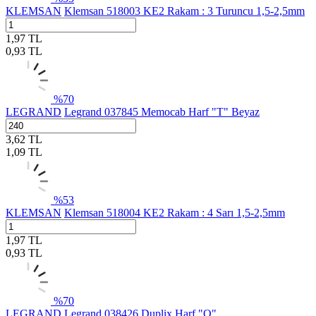
KLEMSAN
Klemsan 518003 KE2 Rakam : 3 Turuncu 1,5-2,5mm
1,97
TL
0,93
TL
%
70
LEGRAND
Legrand 037845 Memocab Harf "T" Beyaz
3,62
TL
1,09
TL
%
53
KLEMSAN
Klemsan 518004 KE2 Rakam : 4 Sarı 1,5-2,5mm
1,97
TL
0,93
TL
%
70
LEGRAND
Legrand 038426 Duplix Harf "Q"