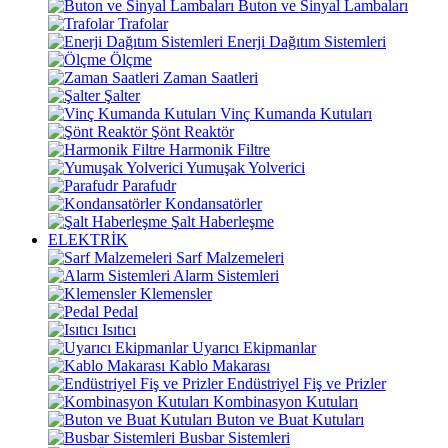
Buton ve Sinyal Lambaları
Trafolar
Enerji Dağıtım Sistemleri
Ölçme
Zaman Saatleri
Şalter
Vinç Kumanda Kutuları
Şönt Reaktör
Harmonik Filtre
Yumuşak Yolverici
Parafudr
Kondansatörler
Şalt Haberleşme
ELEKTRİK
Sarf Malzemeleri
Alarm Sistemleri
Klemensler
Pedal
Isıtıcı
Uyarıcı Ekipmanlar
Kablo Makarası
Endüstriyel Fiş ve Prizler
Kombinasyon Kutuları
Buton ve Buat Kutuları
Busbar Sistemleri