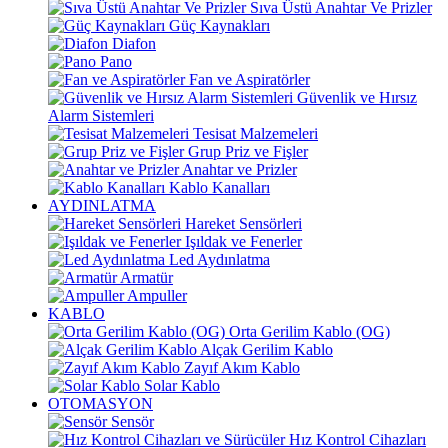
Sıva Üstü Anahtar Ve Prizler
Güç Kaynakları
Diafon
Pano
Fan ve Aspiratörler
Güvenlik ve Hırsız
Alarm Sistemleri
Tesisat Malzemeleri
Grup Priz ve Fişler
Anahtar ve Prizler
Kablo Kanalları
AYDINLATMA
Hareket Sensörleri
Işıldak ve Fenerler
Led Aydınlatma
Armatür
Ampuller
KABLO
Orta Gerilim Kablo (OG)
Alçak Gerilim Kablo
Zayıf Akım Kablo
Solar Kablo
OTOMASYON
Sensör
Hız Kontrol Cihazları