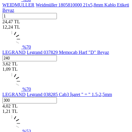
WEIDMULLER
Weidmüller 1805810000 21x5,8mm Kablo Etiketi
Beyaz
24,47
TL
12,24
TL
%
70
LEGRAND
Legrand 037829 Memocab Harf "D" Beyaz
3,62
TL
1,09
TL
%
70
LEGRAND
Legrand 038285 Cab3 İşaret " = " 1.5-2,5mm
4,02
TL
1,21
TL
%
53