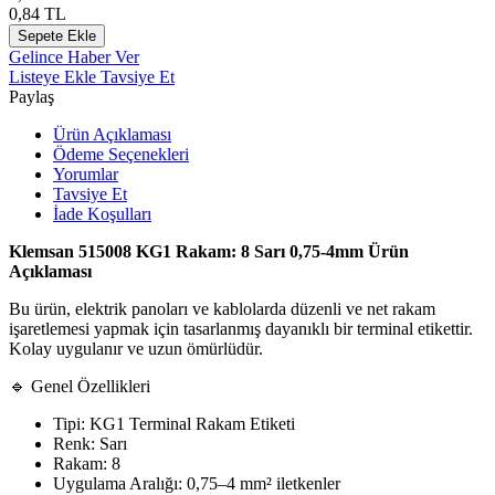
0,84
TL
Sepete Ekle
Gelince Haber Ver
Listeye Ekle
Tavsiye Et
Paylaş
Ürün Açıklaması
Ödeme Seçenekleri
Yorumlar
Tavsiye Et
İade Koşulları
Klemsan 515008 KG1 Rakam: 8 Sarı 0,75-4mm Ürün
Açıklaması
Bu ürün, elektrik panoları ve kablolarda düzenli ve net rakam
işaretlemesi yapmak için tasarlanmış dayanıklı bir terminal etikettir.
Kolay uygulanır ve uzun ömürlüdür.
🔹 Genel Özellikleri
Tipi: KG1 Terminal Rakam Etiketi
Renk: Sarı
Rakam: 8
Uygulama Aralığı: 0,75–4 mm² iletkenler