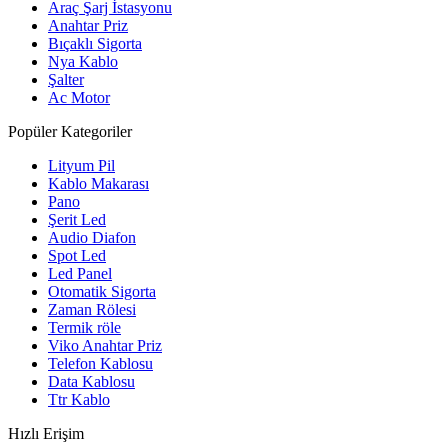
Araç Şarj İstasyonu
Anahtar Priz
Bıçaklı Sigorta
Nya Kablo
Şalter
Ac Motor
Popüler Kategoriler
Lityum Pil
Kablo Makarası
Pano
Şerit Led
Audio Diafon
Spot Led
Led Panel
Otomatik Sigorta
Zaman Rölesi
Termik röle
Viko Anahtar Priz
Telefon Kablosu
Data Kablosu
Ttr Kablo
Hızlı Erişim