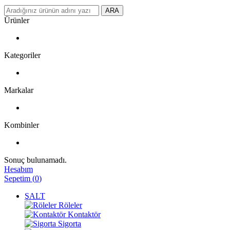
ARA
Ürünler
Kategoriler
Markalar
Kombinler
Sonuç bulunamadı.
Hesabım
Sepetim
(
0
)
ŞALT
Röleler
Kontaktör
Sigorta