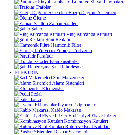
Buton ve Sinyal Lambaları
Trafolar
Enerji Dağıtım Sistemleri
Ölçme
Zaman Saatleri
Şalter
Vinç Kumanda Kutuları
Şönt Reaktör
Harmonik Filtre
Yumuşak Yolverici
Parafudr
Kondansatörler
Şalt Haberleşme
ELEKTRİK
Sarf Malzemeleri
Alarm Sistemleri
Klemensler
Pedal
Isıtıcı
Uyarıcı Ekipmanlar
Kablo Makarası
Endüstriyel Fiş ve Prizler
Kombinasyon Kutuları
Buton ve Buat Kutuları
Busbar Sistemleri