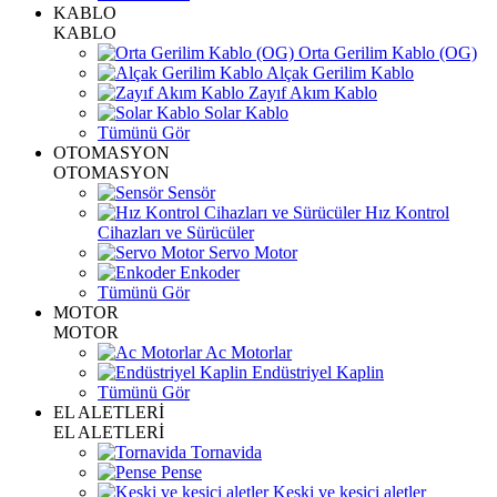
KABLO
KABLO
Orta Gerilim Kablo (OG)
Alçak Gerilim Kablo
Zayıf Akım Kablo
Solar Kablo
Tümünü Gör
OTOMASYON
OTOMASYON
Sensör
Hız Kontrol
Cihazları ve Sürücüler
Servo Motor
Enkoder
Tümünü Gör
MOTOR
MOTOR
Ac Motorlar
Endüstriyel Kaplin
Tümünü Gör
EL ALETLERİ
EL ALETLERİ
Tornavida
Pense
Keski ve kesici aletler