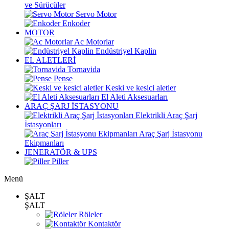
ve Sürücüler
Servo Motor
Enkoder
MOTOR
Ac Motorlar
Endüstriyel Kaplin
EL ALETLERİ
Tornavida
Pense
Keski ve kesici aletler
El Aleti Aksesuarları
ARAÇ ŞARJ İSTASYONU
Elektrikli Araç Şarj
İstasyonları
Araç Şarj İstasyonu
Ekipmanları
JENERATÖR & UPS
Piller
Menü
ŞALT
ŞALT
Röleler
Kontaktör