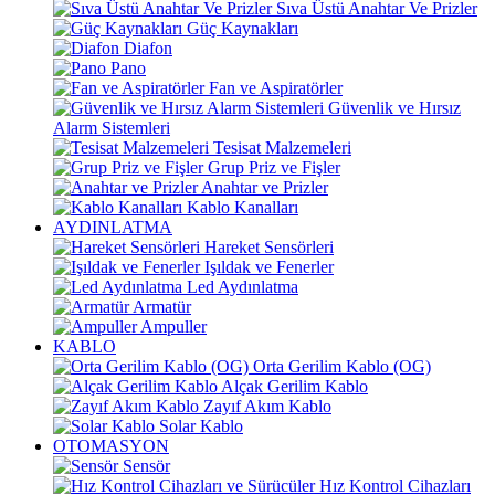
Sıva Üstü Anahtar Ve Prizler
Güç Kaynakları
Diafon
Pano
Fan ve Aspiratörler
Güvenlik ve Hırsız
Alarm Sistemleri
Tesisat Malzemeleri
Grup Priz ve Fişler
Anahtar ve Prizler
Kablo Kanalları
AYDINLATMA
Hareket Sensörleri
Işıldak ve Fenerler
Led Aydınlatma
Armatür
Ampuller
KABLO
Orta Gerilim Kablo (OG)
Alçak Gerilim Kablo
Zayıf Akım Kablo
Solar Kablo
OTOMASYON
Sensör
Hız Kontrol Cihazları