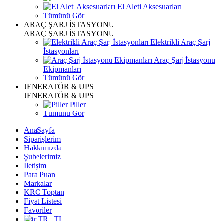
El Aleti Aksesuarları
Tümünü Gör
ARAÇ ŞARJ İSTASYONU
ARAÇ ŞARJ İSTASYONU
Elektrikli Araç Şarj
İstasyonları
Araç Şarj İstasyonu
Ekipmanları
Tümünü Gör
JENERATÖR & UPS
JENERATÖR & UPS
Piller
Tümünü Gör
AnaSayfa
Siparişlerim
Hakkımızda
Şubelerimiz
İletişim
Para Puan
Markalar
KRC Toptan
Fiyat Listesi
Favoriler
TR | TL