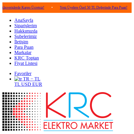
erde Kargo Ücretsiz!
•
Yeni Üyelere Özel 50 TL Değerinde Para Puan!
•
5.00
AnaSayfa
Siparişlerim
Hakkımızda
Şubelerimiz
İletişim
Para Puan
Markalar
KRC Toptan
Fiyat Listesi
Favoriler
TR − TL
TL
USD
EUR