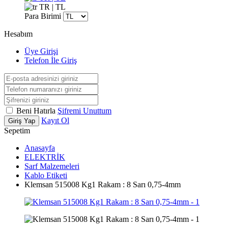
TR | TL
Para Birimi
Hesabım
Üye Girişi
Telefon İle Giriş
Beni Hatırla
Şifremi Unuttum
Kayıt Ol
Giriş Yap
Sepetim
Anasayfa
ELEKTRİK
Sarf Malzemeleri
Kablo Etiketi
Klemsan 515008 Kg1 Rakam : 8 Sarı 0,75-4mm