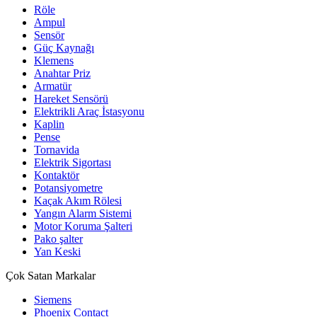
Röle
Ampul
Sensör
Güç Kaynağı
Klemens
Anahtar Priz
Armatür
Hareket Sensörü
Elektrikli Araç İstasyonu
Kaplin
Pense
Tornavida
Elektrik Sigortası
Kontaktör
Potansiyometre
Kaçak Akım Rölesi
Yangın Alarm Sistemi
Motor Koruma Şalteri
Pako şalter
Yan Keski
Çok Satan Markalar
Siemens
Phoenix Contact