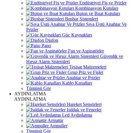
Endüstriyel Fiş ve Prizler
Kombinasyon Kutuları
Buton ve Buat Kutuları
Busbar Sistemleri
Sıva Üstü Anahtar Ve
Prizler
Güç Kaynakları
Diafon
Pano
Fan ve Aspiratörler
Güvenlik ve
Hırsız Alarm Sistemleri
Tesisat Malzemeleri
Grup Priz ve Fişler
Anahtar ve Prizler
Kablo Kanalları
Tümünü Gör
AYDINLATMA
AYDINLATMA
Hareket Sensörleri
Işıldak ve Fenerler
Led Aydınlatma
Armatür
Ampuller
Tümünü Gör