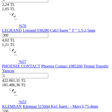
2,24
TL
1,05
TL
%
70
LEGRAND
Legrand 038286 Cab3 İşaret " T " 1.5-2,5mm
4,02
TL
1,21
TL
%
57
PHOENIX CONTACT
Phoenix Contact 1085260 Termal Transfer
Yazıcısı
422.061,31
TL
181.486,36
TL
%
53
KLEMSAN
Klemsan 515044 Kg1 İşaret : - Mavi 0,75-4mm