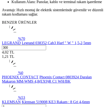
Kullanım Alanı: Panolar, kablo ve terminal rakam işaretleme
Avantajı: Hızlı montaj ile elektrik sistemlerinde güvenilir ve düzenli
rakam kodlaması sağlar.
BENZER ÜRÜNLER
%
70
LEGRAND
Legrand 038352 Cab3 Harf " W " 1,5-2,5mm
4,02
TL
1,21
TL
%
0
PHOENIX CONTACT
Phoenix Contact 0803924 Daralan
Makaron MM-WMS 4,8(EX9)R C1 WH/BK
%
53
KLEMSAN
Klemsan 519008 KE3 Rakam : 8 Gri 4-6mm