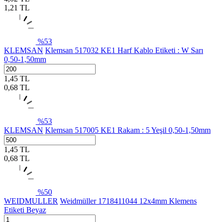
1,21
TL
%
53
KLEMSAN
Klemsan 517032 KE1 Harf Kablo Etiketi : W Sarı
0,50-1,50mm
1,45
TL
0,68
TL
%
53
KLEMSAN
Klemsan 517005 KE1 Rakam : 5 Yeşil 0,50-1,50mm
1,45
TL
0,68
TL
%
50
WEIDMULLER
Weidmüller 1718411044 12x4mm Klemens
Etiketi Beyaz