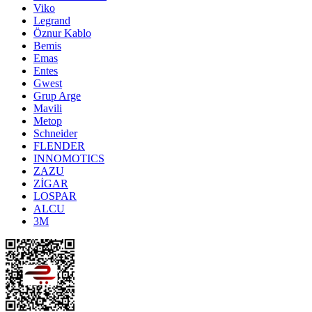
Viko
Legrand
Öznur Kablo
Bemis
Emas
Entes
Gwest
Grup Arge
Mavili
Metop
Schneider
FLENDER
INNOMOTICS
ZAZU
ZİGAR
LOSPAR
ALCU
3M