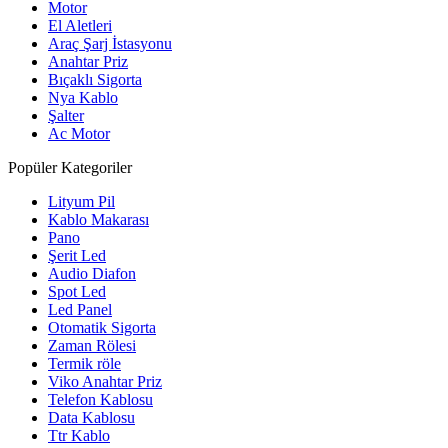
Motor
El Aletleri
Araç Şarj İstasyonu
Anahtar Priz
Bıçaklı Sigorta
Nya Kablo
Şalter
Ac Motor
Popüler Kategoriler
Lityum Pil
Kablo Makarası
Pano
Şerit Led
Audio Diafon
Spot Led
Led Panel
Otomatik Sigorta
Zaman Rölesi
Termik röle
Viko Anahtar Priz
Telefon Kablosu
Data Kablosu
Ttr Kablo