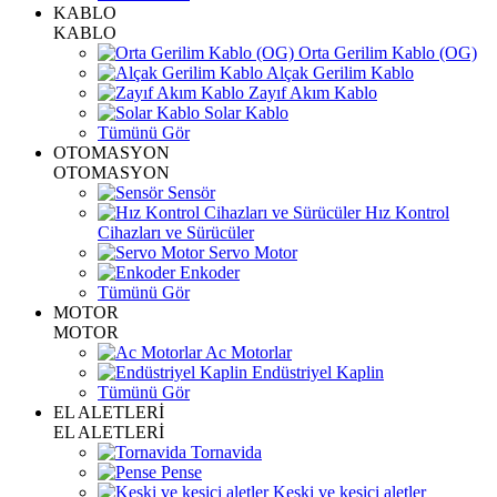
KABLO
KABLO
Orta Gerilim Kablo (OG)
Alçak Gerilim Kablo
Zayıf Akım Kablo
Solar Kablo
Tümünü Gör
OTOMASYON
OTOMASYON
Sensör
Hız Kontrol
Cihazları ve Sürücüler
Servo Motor
Enkoder
Tümünü Gör
MOTOR
MOTOR
Ac Motorlar
Endüstriyel Kaplin
Tümünü Gör
EL ALETLERİ
EL ALETLERİ
Tornavida
Pense
Keski ve kesici aletler