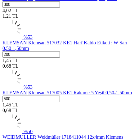
4,02
TL
1,21
TL
%
53
KLEMSAN
Klemsan 517032 KE1 Harf Kablo Etiketi : W Sarı
0,50-1,50mm
1,45
TL
0,68
TL
%
53
KLEMSAN
Klemsan 517005 KE1 Rakam : 5 Yeşil 0,50-1,50mm
1,45
TL
0,68
TL
%
50
WEIDMULLER
Weidmüller 1718411044 12x4mm Klemens