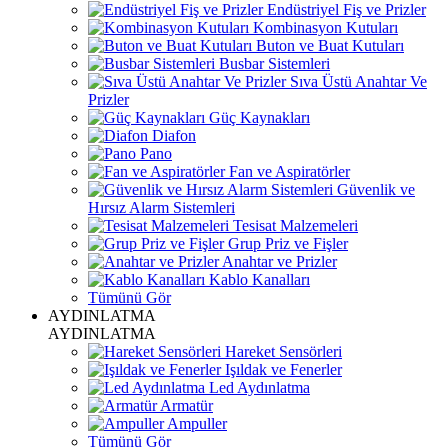
Endüstriyel Fiş ve Prizler
Kombinasyon Kutuları
Buton ve Buat Kutuları
Busbar Sistemleri
Sıva Üstü Anahtar Ve
Prizler
Güç Kaynakları
Diafon
Pano
Fan ve Aspiratörler
Güvenlik ve
Hırsız Alarm Sistemleri
Tesisat Malzemeleri
Grup Priz ve Fişler
Anahtar ve Prizler
Kablo Kanalları
Tümünü Gör
AYDINLATMA
AYDINLATMA
Hareket Sensörleri
Işıldak ve Fenerler
Led Aydınlatma
Armatür
Ampuller
Tümünü Gör