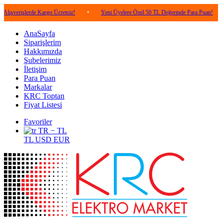
lerde Kargo Ücretsiz!
•
Yeni Üyelere Özel 50 TL Değerinde Para Puan!
•
5.0
AnaSayfa
Siparişlerim
Hakkımızda
Şubelerimiz
İletişim
Para Puan
Markalar
KRC Toptan
Fiyat Listesi
Favoriler
TR − TL
TL
USD
EUR