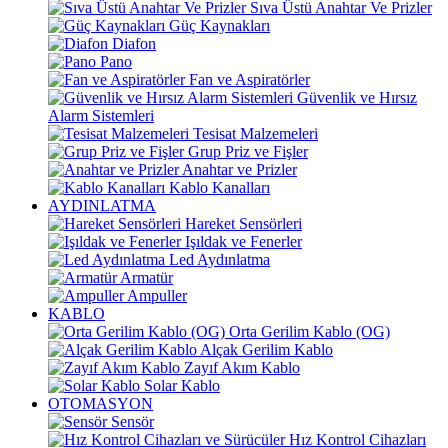
Sıva Üstü Anahtar Ve Prizler
Güç Kaynakları
Diafon
Pano
Fan ve Aspiratörler
Güvenlik ve Hırsız
Alarm Sistemleri
Tesisat Malzemeleri
Grup Priz ve Fişler
Anahtar ve Prizler
Kablo Kanalları
AYDINLATMA
Hareket Sensörleri
Işıldak ve Fenerler
Led Aydınlatma
Armatür
Ampuller
KABLO
Orta Gerilim Kablo (OG)
Alçak Gerilim Kablo
Zayıf Akım Kablo
Solar Kablo
OTOMASYON
Sensör
Hız Kontrol Cihazları