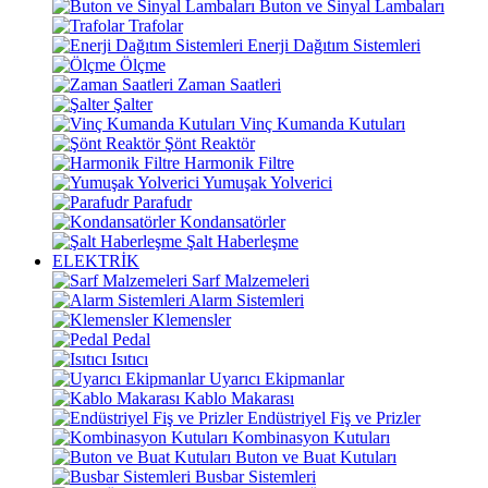
Buton ve Sinyal Lambaları
Trafolar
Enerji Dağıtım Sistemleri
Ölçme
Zaman Saatleri
Şalter
Vinç Kumanda Kutuları
Şönt Reaktör
Harmonik Filtre
Yumuşak Yolverici
Parafudr
Kondansatörler
Şalt Haberleşme
ELEKTRİK
Sarf Malzemeleri
Alarm Sistemleri
Klemensler
Pedal
Isıtıcı
Uyarıcı Ekipmanlar
Kablo Makarası
Endüstriyel Fiş ve Prizler
Kombinasyon Kutuları
Buton ve Buat Kutuları
Busbar Sistemleri