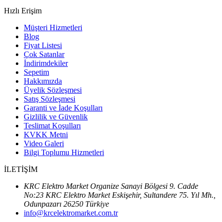
Hızlı Erişim
Müşteri Hizmetleri
Blog
Fiyat Listesi
Çok Satanlar
İndirimdekiler
Sepetim
Hakkımızda
Üyelik Sözleşmesi
Satış Sözleşmesi
Garanti ve İade Koşulları
Gizlilik ve Güvenlik
Teslimat Koşulları
KVKK Metni
Video Galeri
Bilgi Toplumu Hizmetleri
İLETİŞİM
KRC Elektro Market Organize Sanayi Bölgesi 9. Cadde
No:23 KRC Elektro Market Eskişehir, Sultandere 75. Yıl Mh.,
Odunpazarı 26250 Türkiye
info@krcelektromarket.com.tr