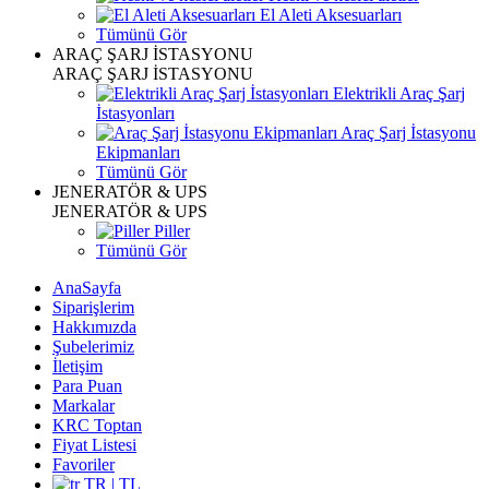
El Aleti Aksesuarları
Tümünü Gör
ARAÇ ŞARJ İSTASYONU
ARAÇ ŞARJ İSTASYONU
Elektrikli Araç Şarj
İstasyonları
Araç Şarj İstasyonu
Ekipmanları
Tümünü Gör
JENERATÖR & UPS
JENERATÖR & UPS
Piller
Tümünü Gör
AnaSayfa
Siparişlerim
Hakkımızda
Şubelerimiz
İletişim
Para Puan
Markalar
KRC Toptan
Fiyat Listesi
Favoriler
TR | TL