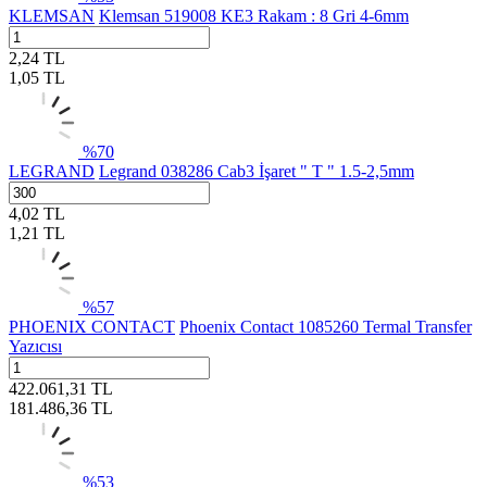
KLEMSAN
Klemsan 519008 KE3 Rakam : 8 Gri 4-6mm
2,24
TL
1,05
TL
%
70
LEGRAND
Legrand 038286 Cab3 İşaret " T " 1.5-2,5mm
4,02
TL
1,21
TL
%
57
PHOENIX CONTACT
Phoenix Contact 1085260 Termal Transfer
Yazıcısı
422.061,31
TL
181.486,36
TL
%
53