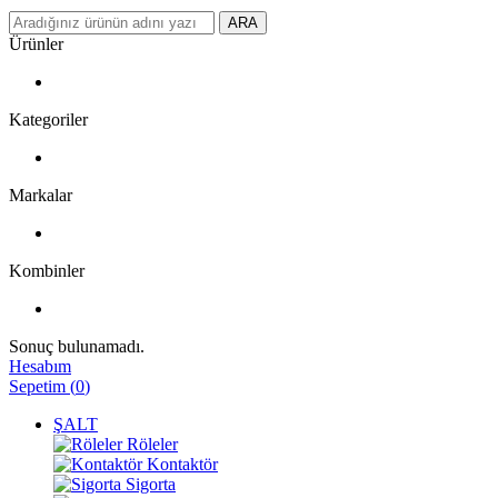
ARA
Ürünler
Kategoriler
Markalar
Kombinler
Sonuç bulunamadı.
Hesabım
Sepetim
(
0
)
ŞALT
Röleler
Kontaktör
Sigorta