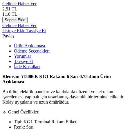
Gelince Haber Ver
2,51
TL
1,18
TL
Sepete Ekle
Gelince Haber Ver
Listeye Ekle
Tavsiye Et
Paylaş
Ürün Açıklaması
Ödeme Seçenekleri
Yorumlar
Tavsiye Et
İade Koşulları
Klemsan 515006K KG1 Rakam: 6 Sarı 0,75-4mm Ürün
Açıklaması
Bu ürün, elektrik panoları ve kablolarda düzenli ve net rakam
işaretlemesi yapmak için tasarlanmış dayanıklı bir terminal etikettir.
Kolay uygulanır ve uzun ömürlüdür.
🔹 Genel Özellikleri
Tipi: KG1 Terminal Rakam Etiketi
Renk: Sarı