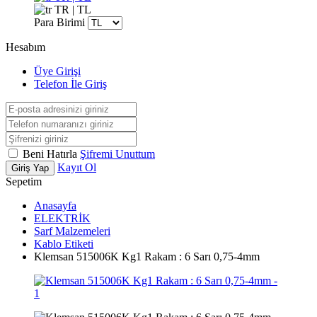
TR | TL
Para Birimi
Hesabım
Üye Girişi
Telefon İle Giriş
Beni Hatırla
Şifremi Unuttum
Kayıt Ol
Giriş Yap
Sepetim
Anasayfa
ELEKTRİK
Sarf Malzemeleri
Kablo Etiketi
Klemsan 515006K Kg1 Rakam : 6 Sarı 0,75-4mm