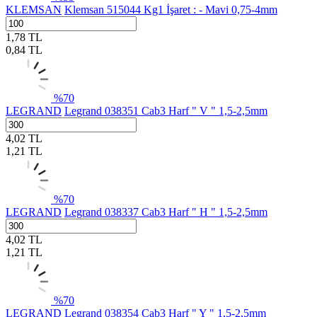
KLEMSAN
Klemsan 515044 Kg1 İşaret : - Mavi 0,75-4mm
1,78
TL
0,84
TL
%
70
LEGRAND
Legrand 038351 Cab3 Harf " V " 1,5-2,5mm
4,02
TL
1,21
TL
%
70
LEGRAND
Legrand 038337 Cab3 Harf " H " 1,5-2,5mm
4,02
TL
1,21
TL
%
70
LEGRAND
Legrand 038354 Cab3 Harf " Y " 1,5-2,5mm