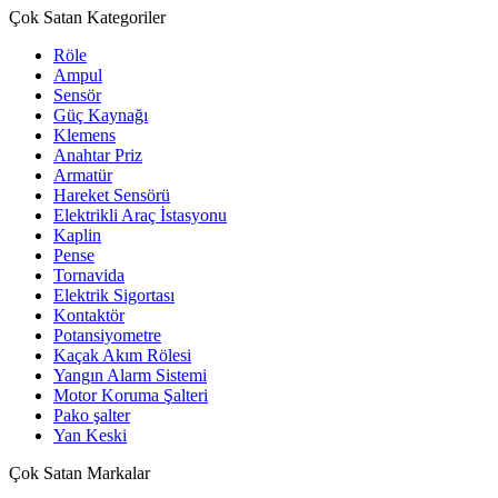
Çok Satan Kategoriler
Röle
Ampul
Sensör
Güç Kaynağı
Klemens
Anahtar Priz
Armatür
Hareket Sensörü
Elektrikli Araç İstasyonu
Kaplin
Pense
Tornavida
Elektrik Sigortası
Kontaktör
Potansiyometre
Kaçak Akım Rölesi
Yangın Alarm Sistemi
Motor Koruma Şalteri
Pako şalter
Yan Keski
Çok Satan Markalar