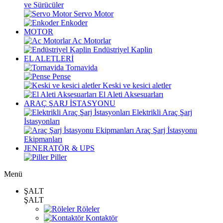
ve Sürücüler
Servo Motor
Enkoder
MOTOR
Ac Motorlar
Endüstriyel Kaplin
EL ALETLERİ
Tornavida
Pense
Keski ve kesici aletler
El Aleti Aksesuarları
ARAÇ ŞARJ İSTASYONU
Elektrikli Araç Şarj
İstasyonları
Araç Şarj İstasyonu
Ekipmanları
JENERATÖR & UPS
Piller
Menü
ŞALT
ŞALT
Röleler
Kontaktör