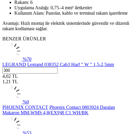
Rakam: 6
Uygulama Aralığı: 0,75–4 mm² iletkenler
Kullanım Alanı: Panolar, kablo ve terminal rakam işaretleme
Avantajı: Hızlı montaj ile elektrik sistemlerinde güvenilir ve düzenli
rakam kodlaması sağlar.
BENZER ÜRÜNLER
%
70
LEGRAND
Legrand 038352 Cab3 Harf " W " 1,5-2,5mm
4,02
TL
1,21
TL
%
0
PHOENIX CONTACT
Phoenix Contact 0803924 Daralan
Makaron MM-WMS 4,8(EX9)R C1 WH/BK
%
53