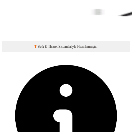
T
-Soft
E-Ticaret
Sistemleriyle Hazırlanmıştır.