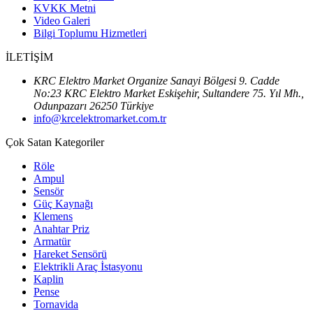
KVKK Metni
Video Galeri
Bilgi Toplumu Hizmetleri
İLETİŞİM
KRC Elektro Market Organize Sanayi Bölgesi 9. Cadde
No:23 KRC Elektro Market Eskişehir, Sultandere 75. Yıl Mh.,
Odunpazarı 26250 Türkiye
info@krcelektromarket.com.tr
Çok Satan Kategoriler
Röle
Ampul
Sensör
Güç Kaynağı
Klemens
Anahtar Priz
Armatür
Hareket Sensörü
Elektrikli Araç İstasyonu
Kaplin
Pense
Tornavida