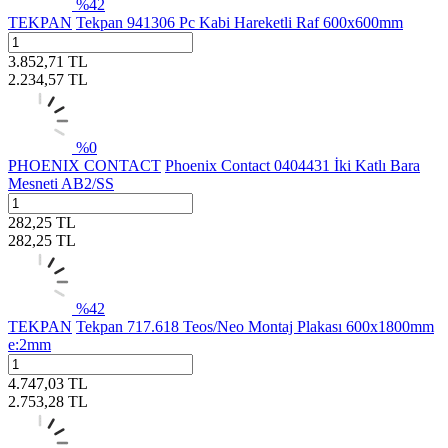
%
42
TEKPAN
Tekpan 941306 Pc Kabi Hareketli Raf 600x600mm
3.852,71
TL
2.234,57
TL
%
0
PHOENIX CONTACT
Phoenix Contact 0404431 İki Katlı Bara
Mesneti AB2/SS
282,25
TL
282,25
TL
%
42
TEKPAN
Tekpan 717.618 Teos/Neo Montaj Plakası 600x1800mm
e:2mm
4.747,03
TL
2.753,28
TL