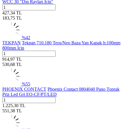
WCC 30 "Dın Rayları İçin"
427,34
TL
183,75
TL
%
42
TEKPAN
Tekpan 710.180 Teos/Neo Baza Yan Kapak h:100mm
800mm İçin
914,97
TL
530,68
TL
%
55
PHOENIX CONTACT
Phoenix Contact 0804040 Pano Toprak
Priz Led Gri EO-CF/PT/LED
1.225,30
TL
551,38
TL