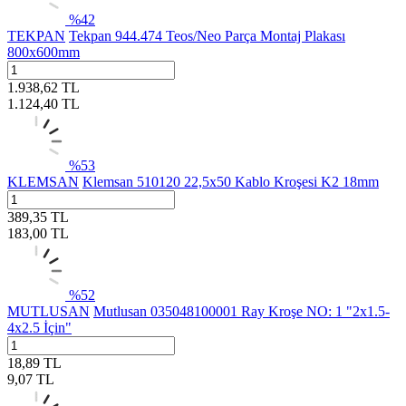
%
42
TEKPAN
Tekpan 944.474 Teos/Neo Parça Montaj Plakası
800x600mm
1.938,62
TL
1.124,40
TL
%
53
KLEMSAN
Klemsan 510120 22,5x50 Kablo Kroşesi K2 18mm
389,35
TL
183,00
TL
%
52
MUTLUSAN
Mutlusan 035048100001 Ray Kroşe NO: 1 "2x1.5-
4x2.5 İçin"
18,89
TL
9,07
TL