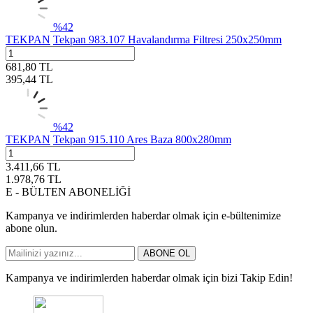
%
42
TEKPAN
Tekpan 983.107 Havalandırma Filtresi 250x250mm
681,80
TL
395,44
TL
%
42
TEKPAN
Tekpan 915.110 Ares Baza 800x280mm
3.411,66
TL
1.978,76
TL
E - BÜLTEN ABONELİĞİ
Kampanya ve indirimlerden haberdar olmak için e-bültenimize
abone olun.
ABONE OL
Kampanya ve indirimlerden haberdar olmak için bizi Takip Edin!