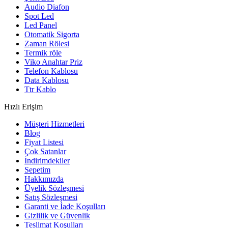
Audio Diafon
Spot Led
Led Panel
Otomatik Sigorta
Zaman Rölesi
Termik röle
Viko Anahtar Priz
Telefon Kablosu
Data Kablosu
Ttr Kablo
Hızlı Erişim
Müşteri Hizmetleri
Blog
Fiyat Listesi
Çok Satanlar
İndirimdekiler
Sepetim
Hakkımızda
Üyelik Sözleşmesi
Satış Sözleşmesi
Garanti ve İade Koşulları
Gizlilik ve Güvenlik
Teslimat Koşulları