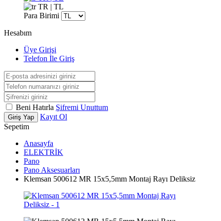
TR | TL
Para Birimi
Hesabım
Üye Girişi
Telefon İle Giriş
Beni Hatırla
Şifremi Unuttum
Kayıt Ol
Giriş Yap
Sepetim
Anasayfa
ELEKTRİK
Pano
Pano Aksesuarları
Klemsan 500612 MR 15x5,5mm Montaj Rayı Deliksiz