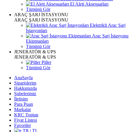
El Aleti Aksesuarları
Tümünü Gör
ARAÇ ŞARJ İSTASYONU
ARAÇ ŞARJ İSTASYONU
Elektrikli Araç Şarj
İstasyonları
Araç Şarj İstasyonu
Ekipmanları
Tümünü Gör
JENERATÖR & UPS
JENERATÖR & UPS
Piller
Tümünü Gör
AnaSayfa
Siparişlerim
Hakkımızda
Şubelerimiz
İletişim
Para Puan
Markalar
KRC Toptan
Fiyat Listesi
Favoriler
TR | TL