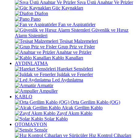
Sıva Üstü Anahtar Ve Prizler
Güç Kaynakları
Diafon
Pano
Fan ve Aspiratörler
Güvenlik ve Hırsız
Alarm Sistemleri
Tesisat Malzemeleri
Grup Priz ve Fişler
Anahtar ve Prizler
Kablo Kanalları
AYDINLATMA
Hareket Sensörleri
Işıldak ve Fenerler
Led Aydınlatma
Armatür
Ampuller
KABLO
Orta Gerilim Kablo (OG)
Alçak Gerilim Kablo
Zayıf Akım Kablo
Solar Kablo
OTOMASYON
Sensör
Hız Kontrol Cihazları