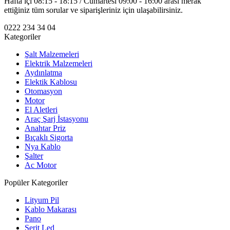
Hafta içi 08:15 - 18:15 / Cumartesi 09:00 - 16:00 arası merak
ettiğiniz tüm sorular ve siparişleriniz için ulaşabilirsiniz.
0222 234 34 04
Kategoriler
Şalt Malzemeleri
Elektrik Malzemeleri
Aydınlatma
Elektik Kablosu
Otomasyon
Motor
El Aletleri
Araç Şarj İstasyonu
Anahtar Priz
Bıçaklı Sigorta
Nya Kablo
Şalter
Ac Motor
Popüler Kategoriler
Lityum Pil
Kablo Makarası
Pano
Şerit Led