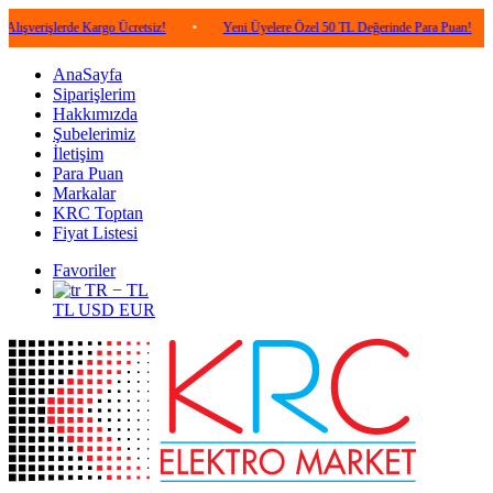
lerde Kargo Ücretsiz!
•
Yeni Üyelere Özel 50 TL Değerinde Para Puan!
•
5.0
AnaSayfa
Siparişlerim
Hakkımızda
Şubelerimiz
İletişim
Para Puan
Markalar
KRC Toptan
Fiyat Listesi
Favoriler
TR − TL
TL
USD
EUR