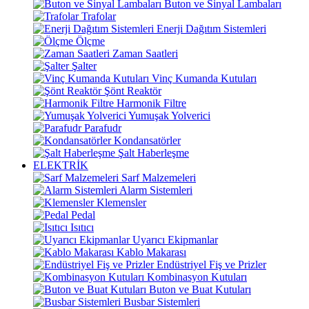
Buton ve Sinyal Lambaları
Trafolar
Enerji Dağıtım Sistemleri
Ölçme
Zaman Saatleri
Şalter
Vinç Kumanda Kutuları
Şönt Reaktör
Harmonik Filtre
Yumuşak Yolverici
Parafudr
Kondansatörler
Şalt Haberleşme
ELEKTRİK
Sarf Malzemeleri
Alarm Sistemleri
Klemensler
Pedal
Isıtıcı
Uyarıcı Ekipmanlar
Kablo Makarası
Endüstriyel Fiş ve Prizler
Kombinasyon Kutuları
Buton ve Buat Kutuları
Busbar Sistemleri