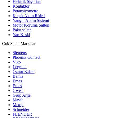
Elektrik Sigortası
Kontaktör
Potansiyometre
Kaçak Akım Rölesi
Yangın Alarm Sistemi
Motor Koruma Şalteri
Pako şalter
Yan Keski
Çok Satan Markalar
Siemens
Phoenix Contact
Viko
Legrand
Öznur Kablo
Bemis
Emas
Entes
Gwest
Grup Arge
Mavili
Metop
Schneider
FLENDER