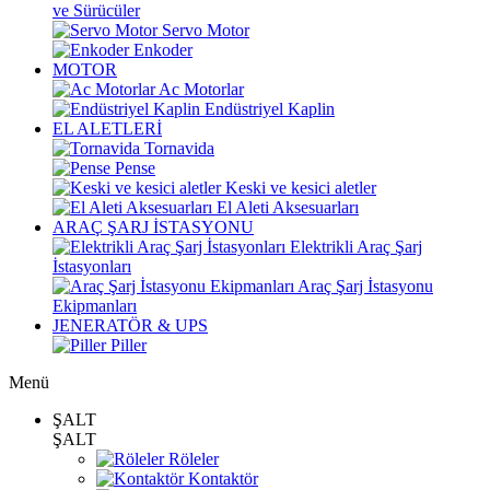
ve Sürücüler
Servo Motor
Enkoder
MOTOR
Ac Motorlar
Endüstriyel Kaplin
EL ALETLERİ
Tornavida
Pense
Keski ve kesici aletler
El Aleti Aksesuarları
ARAÇ ŞARJ İSTASYONU
Elektrikli Araç Şarj
İstasyonları
Araç Şarj İstasyonu
Ekipmanları
JENERATÖR & UPS
Piller
Menü
ŞALT
ŞALT
Röleler
Kontaktör