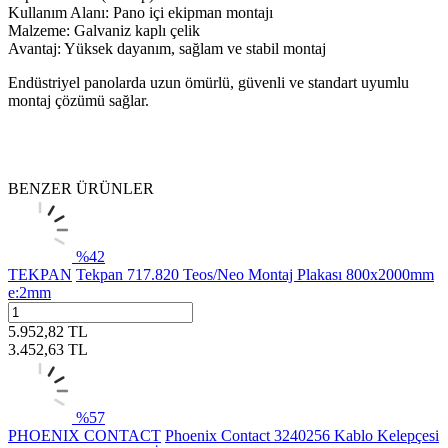
Kullanım Alanı: Pano içi ekipman montajı
Malzeme: Galvaniz kaplı çelik
Avantaj: Yüksek dayanım, sağlam ve stabil montaj
Endüstriyel panolarda uzun ömürlü, güvenli ve standart uyumlu
montaj çözümü sağlar.
BENZER ÜRÜNLER
%
42
TEKPAN
Tekpan 717.820 Teos/Neo Montaj Plakası 800x2000mm
e:2mm
5.952,82
TL
3.452,63
TL
%
57
PHOENIX CONTACT
Phoenix Contact 3240256 Kablo Kelepçesi