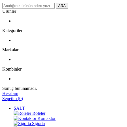
ARA
Ürünler
Kategoriler
Markalar
Kombinler
Sonuç bulunamadı.
Hesabım
Sepetim
(
0
)
ŞALT
Röleler
Kontaktör
Sigorta