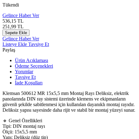
Tükendi
Gelince Haber Ver
536,15
TL
251,99
TL
Sepete Ekle
Gelince Haber Ver
Listeye Ekle
Tavsiye Et
Paylaş
Ürün Açıklaması
Ödeme Seçenekleri
Yorumlar
Tavsiye Et
İade Koşulları
Klemsan 500612 MR 15x5,5 mm Montaj Rayı Deliksiz, elektrik
panolarında DIN ray sistemi üzerinde klemens ve ekipmanların
güvenli şekilde sabitlenmesi için kullanılan dayanıklı montaj rayıdır.
Deliksiz yapısı sayesinde daha rijit ve stabil bir montaj yüzeyi sunar.
🔹 Genel Özellikleri
Tipi: DIN montaj rayı
Ölçü: 15x5,5 mm
Yapı: Deliksiz (düz tip)