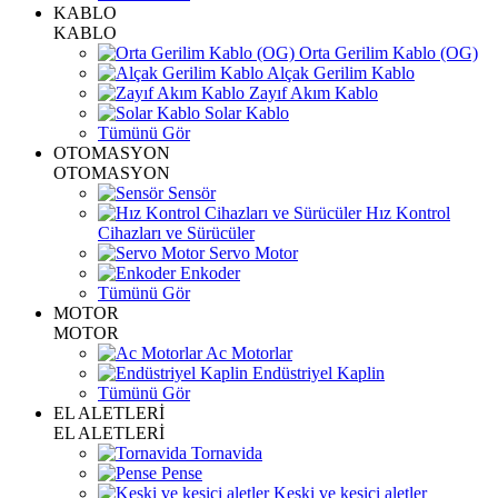
KABLO
KABLO
Orta Gerilim Kablo (OG)
Alçak Gerilim Kablo
Zayıf Akım Kablo
Solar Kablo
Tümünü Gör
OTOMASYON
OTOMASYON
Sensör
Hız Kontrol
Cihazları ve Sürücüler
Servo Motor
Enkoder
Tümünü Gör
MOTOR
MOTOR
Ac Motorlar
Endüstriyel Kaplin
Tümünü Gör
EL ALETLERİ
EL ALETLERİ
Tornavida
Pense
Keski ve kesici aletler