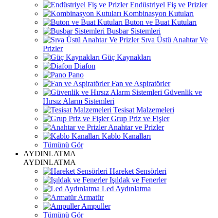
Endüstriyel Fiş ve Prizler
Kombinasyon Kutuları
Buton ve Buat Kutuları
Busbar Sistemleri
Sıva Üstü Anahtar Ve
Prizler
Güç Kaynakları
Diafon
Pano
Fan ve Aspiratörler
Güvenlik ve
Hırsız Alarm Sistemleri
Tesisat Malzemeleri
Grup Priz ve Fişler
Anahtar ve Prizler
Kablo Kanalları
Tümünü Gör
AYDINLATMA
AYDINLATMA
Hareket Sensörleri
Işıldak ve Fenerler
Led Aydınlatma
Armatür
Ampuller
Tümünü Gör