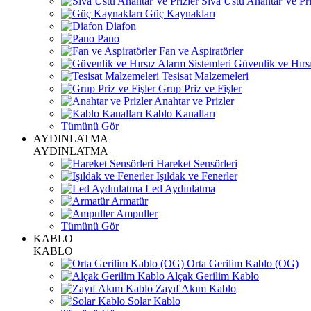
Sıva Üstü Anahtar Ve Pri
Güç Kaynakları
Diafon
Pano
Fan ve Aspiratörler
Güvenlik ve Hırsı
Tesisat Malzemeleri
Grup Priz ve Fişler
Anahtar ve Prizler
Kablo Kanalları
Tümünü Gör
AYDINLATMA
AYDINLATMA
Hareket Sensörleri
Işıldak ve Fenerler
Led Aydınlatma
Armatür
Ampuller
Tümünü Gör
KABLO
KABLO
Orta Gerilim Kablo (OG)
Alçak Gerilim Kablo
Zayıf Akım Kablo
Solar Kablo