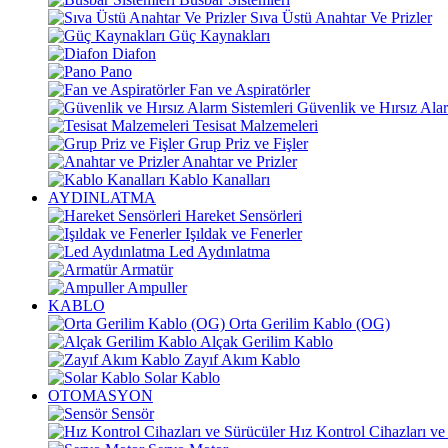
Sıva Üstü Anahtar Ve Prizler
Güç Kaynakları
Diafon
Pano
Fan ve Aspiratörler
Güvenlik ve Hırsız Alar
Tesisat Malzemeleri
Grup Priz ve Fişler
Anahtar ve Prizler
Kablo Kanalları
AYDINLATMA
Hareket Sensörleri
Işıldak ve Fenerler
Led Aydınlatma
Armatür
Ampuller
KABLO
Orta Gerilim Kablo (OG)
Alçak Gerilim Kablo
Zayıf Akım Kablo
Solar Kablo
OTOMASYON
Sensör
Hız Kontrol Cihazları ve