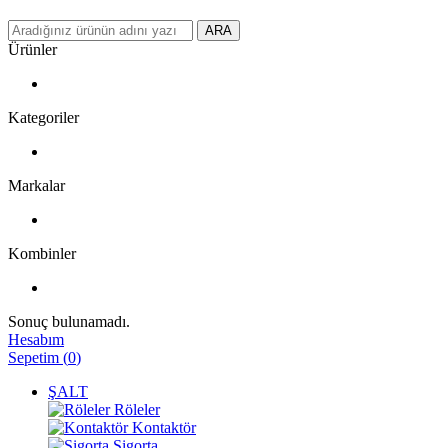
ARA
Ürünler
Kategoriler
Markalar
Kombinler
Sonuç bulunamadı.
Hesabım
Sepetim
(
0
)
ŞALT
Röleler
Kontaktör
Sigorta