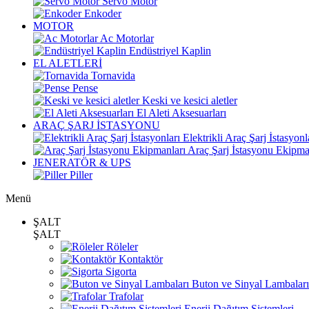
Servo Motor
Enkoder
MOTOR
Ac Motorlar
Endüstriyel Kaplin
EL ALETLERİ
Tornavida
Pense
Keski ve kesici aletler
El Aleti Aksesuarları
ARAÇ ŞARJ İSTASYONU
Elektrikli Araç Şarj İstasyonl
Araç Şarj İstasyonu Ekipma
JENERATÖR & UPS
Piller
Menü
ŞALT
ŞALT
Röleler
Kontaktör
Sigorta
Buton ve Sinyal Lambaları
Trafolar
Enerji Dağıtım Sistemleri