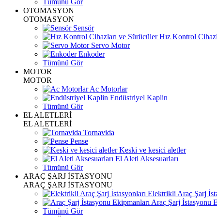
Tümünü Gör
OTOMASYON
OTOMASYON
Sensör
Hız Kontrol Cihazl
Servo Motor
Enkoder
Tümünü Gör
MOTOR
MOTOR
Ac Motorlar
Endüstriyel Kaplin
Tümünü Gör
EL ALETLERİ
EL ALETLERİ
Tornavida
Pense
Keski ve kesici aletler
El Aleti Aksesuarları
Tümünü Gör
ARAÇ ŞARJ İSTASYONU
ARAÇ ŞARJ İSTASYONU
Elektrikli Araç Şarj İst
Araç Şarj İstasyonu 
Tümünü Gör