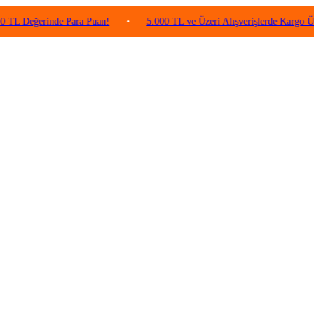
erinde Para Puan!
•
5.000 TL ve Üzeri Alışverişlerde Kargo Ücretsiz!