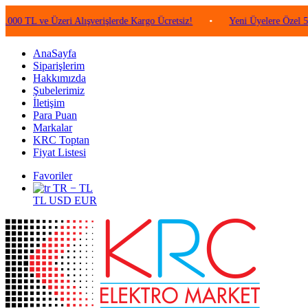
ve Üzeri Alışverişlerde Kargo Ücretsiz!
•
Yeni Üyelere Özel 50 TL Değ
AnaSayfa
Siparişlerim
Hakkımızda
Şubelerimiz
İletişim
Para Puan
Markalar
KRC Toptan
Fiyat Listesi
Favoriler
TR − TL
TL
USD
EUR