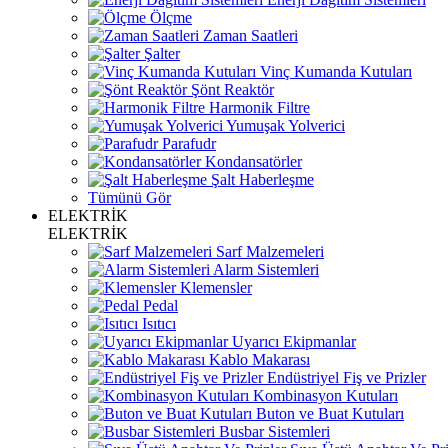
Ölçme
Zaman Saatleri
Şalter
Vinç Kumanda Kutuları
Şönt Reaktör
Harmonik Filtre
Yumuşak Yolverici
Parafudr
Kondansatörler
Şalt Haberleşme
Tümünü Gör
ELEKTRİK
ELEKTRİK
Sarf Malzemeleri
Alarm Sistemleri
Klemensler
Pedal
Isıtıcı
Uyarıcı Ekipmanlar
Kablo Makarası
Endüstriyel Fiş ve Prizler
Kombinasyon Kutuları
Buton ve Buat Kutuları
Busbar Sistemleri