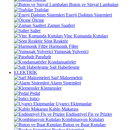
Buton ve Sinyal Lambaları
Trafolar
Enerji Dağıtım Sistemleri
Ölçme
Zaman Saatleri
Şalter
Vinç Kumanda Kutuları
Şönt Reaktör
Harmonik Filtre
Yumuşak Yolverici
Parafudr
Kondansatörler
Şalt Haberleşme
ELEKTRİK
Sarf Malzemeleri
Alarm Sistemleri
Klemensler
Pedal
Isıtıcı
Uyarıcı Ekipmanlar
Kablo Makarası
Endüstriyel Fiş ve Prizler
Kombinasyon Kutuları
Buton ve Buat Kutuları
Busbar Sistemleri