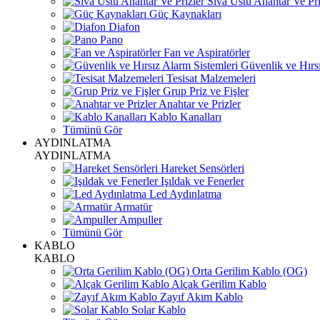
Sıva Üstü Anahtar Ve Pri
Güç Kaynakları
Diafon
Pano
Fan ve Aspiratörler
Güvenlik ve Hırsı
Tesisat Malzemeleri
Grup Priz ve Fişler
Anahtar ve Prizler
Kablo Kanalları
Tümünü Gör
AYDINLATMA
AYDINLATMA
Hareket Sensörleri
Işıldak ve Fenerler
Led Aydınlatma
Armatür
Ampuller
Tümünü Gör
KABLO
KABLO
Orta Gerilim Kablo (OG)
Alçak Gerilim Kablo
Zayıf Akım Kablo
Solar Kablo