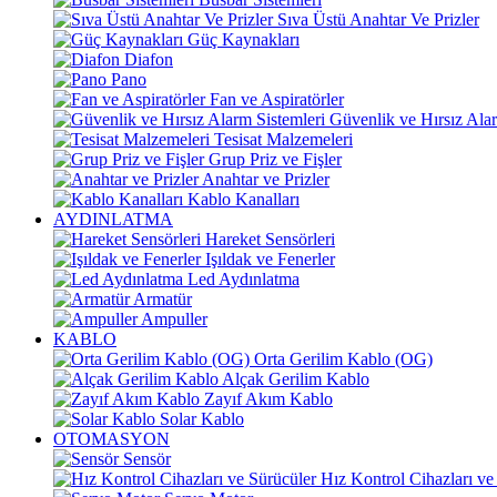
Sıva Üstü Anahtar Ve Prizler
Güç Kaynakları
Diafon
Pano
Fan ve Aspiratörler
Güvenlik ve Hırsız Alar
Tesisat Malzemeleri
Grup Priz ve Fişler
Anahtar ve Prizler
Kablo Kanalları
AYDINLATMA
Hareket Sensörleri
Işıldak ve Fenerler
Led Aydınlatma
Armatür
Ampuller
KABLO
Orta Gerilim Kablo (OG)
Alçak Gerilim Kablo
Zayıf Akım Kablo
Solar Kablo
OTOMASYON
Sensör
Hız Kontrol Cihazları ve