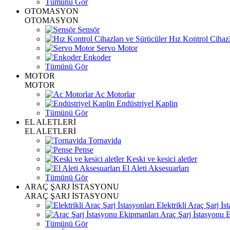
Tümünü Gör
OTOMASYON
OTOMASYON
Sensör
Hız Kontrol Cihazl
Servo Motor
Enkoder
Tümünü Gör
MOTOR
MOTOR
Ac Motorlar
Endüstriyel Kaplin
Tümünü Gör
EL ALETLERİ
EL ALETLERİ
Tornavida
Pense
Keski ve kesici aletler
El Aleti Aksesuarları
Tümünü Gör
ARAÇ ŞARJ İSTASYONU
ARAÇ ŞARJ İSTASYONU
Elektrikli Araç Şarj İst
Araç Şarj İstasyonu 
Tümünü Gör