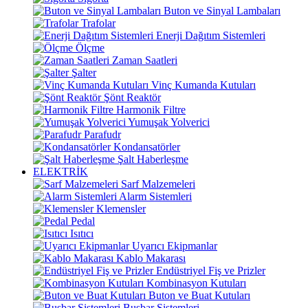
Buton ve Sinyal Lambaları
Trafolar
Enerji Dağıtım Sistemleri
Ölçme
Zaman Saatleri
Şalter
Vinç Kumanda Kutuları
Şönt Reaktör
Harmonik Filtre
Yumuşak Yolverici
Parafudr
Kondansatörler
Şalt Haberleşme
ELEKTRİK
Sarf Malzemeleri
Alarm Sistemleri
Klemensler
Pedal
Isıtıcı
Uyarıcı Ekipmanlar
Kablo Makarası
Endüstriyel Fiş ve Prizler
Kombinasyon Kutuları
Buton ve Buat Kutuları
Busbar Sistemleri