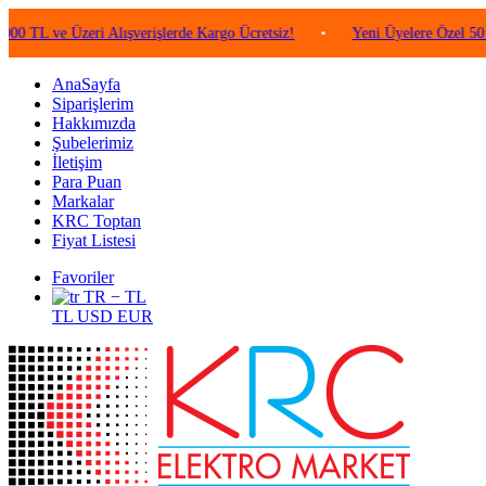
e Üzeri Alışverişlerde Kargo Ücretsiz!
•
Yeni Üyelere Özel 50 TL Değe
AnaSayfa
Siparişlerim
Hakkımızda
Şubelerimiz
İletişim
Para Puan
Markalar
KRC Toptan
Fiyat Listesi
Favoriler
TR − TL
TL
USD
EUR