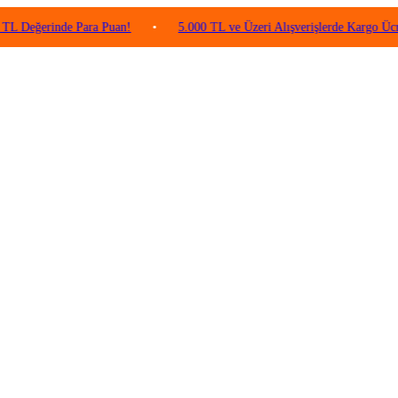
rinde Para Puan!
•
5.000 TL ve Üzeri Alışverişlerde Kargo Ücretsiz!