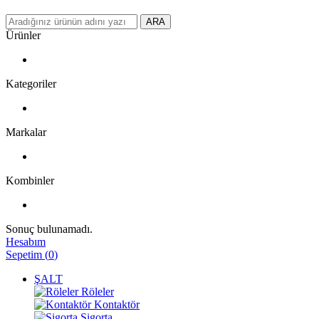
ARA
Ürünler
Kategoriler
Markalar
Kombinler
Sonuç bulunamadı.
Hesabım
Sepetim
(
0
)
ŞALT
Röleler
Kontaktör
Sigorta