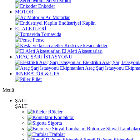
Servo Motor
Enkoder
MOTOR
Ac Motorlar
Endüstriyel Kaplin
EL ALETLERİ
Tornavida
Pense
Keski ve kesici aletler
El Aleti Aksesuarları
ARAÇ ŞARJ İSTASYONU
Elektrikli Araç Şarj İstasyonl
Araç Şarj İstasyonu Ekipma
JENERATÖR & UPS
Piller
Menü
ŞALT
ŞALT
Röleler
Kontaktör
Sigorta
Buton ve Sinyal Lambaları
Trafolar
Enerji Dağıtım Sistemleri