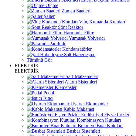
Ölçme
Zaman Saatleri
Şalter
Vinç Kumanda Kutuları
Şönt Reaktör
Harmonik Filtre
Yumuşak Yolverici
Parafudr
Kondansatörler
Şalt Haberleşme
Tümünü Gör
ELEKTRİK
ELEKTRİK
Sarf Malzemeleri
Alarm Sistemleri
Klemensler
Pedal
Isıtıcı
Uyarıcı Ekipmanlar
Kablo Makarası
Endüstriyel Fiş ve Prizler
Kombinasyon Kutuları
Buton ve Buat Kutuları
Busbar Sistemleri