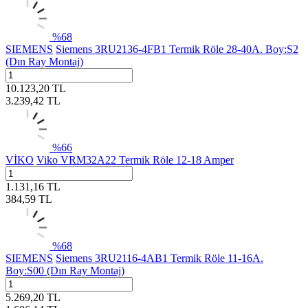
%
68
SIEMENS
Siemens 3RU2136-4FB1 Termik Röle 28-40A. Boy:S2
(Dın Ray Montaj)
10.123,20
TL
3.239,42
TL
%
66
VİKO
Viko VRM32A22 Termik Röle 12-18 Amper
1.131,16
TL
384,59
TL
%
68
SIEMENS
Siemens 3RU2116-4AB1 Termik Röle 11-16A.
Boy:S00 (Dın Ray Montaj)
5.269,20
TL