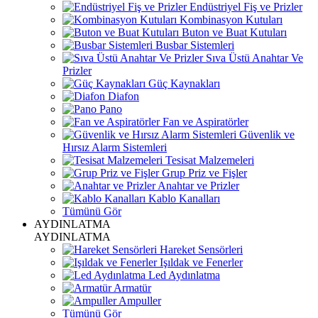
Endüstriyel Fiş ve Prizler
Kombinasyon Kutuları
Buton ve Buat Kutuları
Busbar Sistemleri
Sıva Üstü Anahtar Ve
Prizler
Güç Kaynakları
Diafon
Pano
Fan ve Aspiratörler
Güvenlik ve
Hırsız Alarm Sistemleri
Tesisat Malzemeleri
Grup Priz ve Fişler
Anahtar ve Prizler
Kablo Kanalları
Tümünü Gör
AYDINLATMA
AYDINLATMA
Hareket Sensörleri
Işıldak ve Fenerler
Led Aydınlatma
Armatür
Ampuller
Tümünü Gör