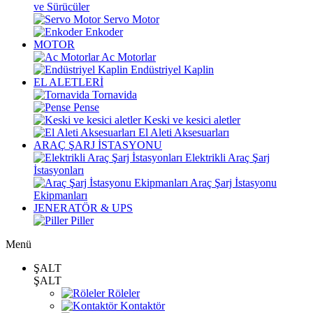
ve Sürücüler
Servo Motor
Enkoder
MOTOR
Ac Motorlar
Endüstriyel Kaplin
EL ALETLERİ
Tornavida
Pense
Keski ve kesici aletler
El Aleti Aksesuarları
ARAÇ ŞARJ İSTASYONU
Elektrikli Araç Şarj
İstasyonları
Araç Şarj İstasyonu
Ekipmanları
JENERATÖR & UPS
Piller
Menü
ŞALT
ŞALT
Röleler
Kontaktör