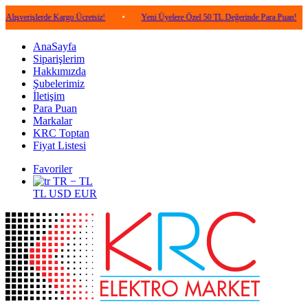
lerde Kargo Ücretsiz!
•
Yeni Üyelere Özel 50 TL Değerinde Para Puan!
•
5.0
AnaSayfa
Siparişlerim
Hakkımızda
Şubelerimiz
İletişim
Para Puan
Markalar
KRC Toptan
Fiyat Listesi
Favoriler
TR − TL
TL
USD
EUR