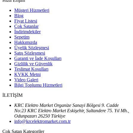
Hızlı Erişim
Müşteri Hizmetleri
Blog
Fiyat Listesi
Çok Satanlar
İndirimdekiler
Sepetim
Hakkımızda
Üyelik Sözleşmesi
Satış Sözleşmesi
Garanti ve İade Koşulları
Gizlilik ve Güvenlik
Teslimat Koşulları
KVKK Metni
Video Galeri
Bilgi Toplumu Hizmetleri
İLETİŞİM
KRC Elektro Market Organize Sanayi Bölgesi 9. Cadde
No:23 KRC Elektro Market Eskişehir, Sultandere 75. Yıl Mh.,
Odunpazarı 26250 Türkiye
info@krcelektromarket.com.tr
Çok Satan Kategoriler