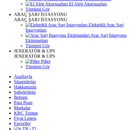
El Aleti Aksesuarları
Tümünü Gör
ARAÇ ŞARJ İSTASYONU
ARAÇ ŞARJ İSTASYONU
Elektrikli Araç Şarj
İstasyonları
Araç Şarj İstasyonu
Ekipmanları
Tümünü Gör
JENERATÖR & UPS
JENERATÖR & UPS
Piller
Tümünü Gör
AnaSayfa
Siparişlerim
Hakkımızda
Şubelerimiz
İletişim
Para Puan
Markalar
KRC Toptan
Fiyat Listesi
Favoriler
TR | TL