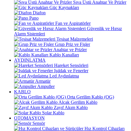
Sıva Üstü Anahtar Ve Prizler
Güç Kaynakları
Diafon
Pano
Fan ve Aspiratörler
Güvenlik ve Hırsız
Alarm Sistemleri
Tesisat Malzemeleri
Grup Priz ve Fişler
Anahtar ve Prizler
Kablo Kanalları
AYDINLATMA
Hareket Sensörleri
Işıldak ve Fenerler
Led Aydınlatma
Armatür
Ampuller
KABLO
Orta Gerilim Kablo (OG)
Alçak Gerilim Kablo
Zayıf Akım Kablo
Solar Kablo
OTOMASYON
Sensör
Hız Kontrol Cihazları