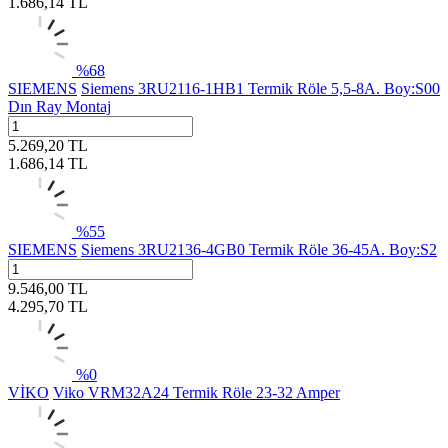
1.686,14
TL
%
68
SIEMENS
Siemens 3RU2116-1HB1 Termik Röle 5,5-8A. Boy:S00
Dın Ray Montaj
5.269,20
TL
1.686,14
TL
%
55
SIEMENS
Siemens 3RU2136-4GB0 Termik Röle 36-45A. Boy:S2
9.546,00
TL
4.295,70
TL
%
0
VİKO
Viko VRM32A24 Termik Röle 23-32 Amper