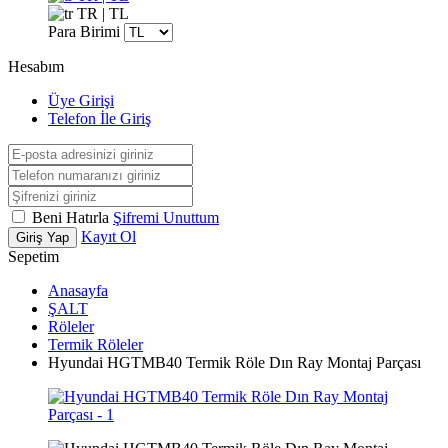
TR | TL
Para Birimi
Hesabım
Üye Girişi
Telefon İle Giriş
Beni Hatırla
Şifremi Unuttum
Kayıt Ol
Giriş Yap
Sepetim
Anasayfa
ŞALT
Röleler
Termik Röleler
Hyundai HGTMB40 Termik Röle Dın Ray Montaj Parçası