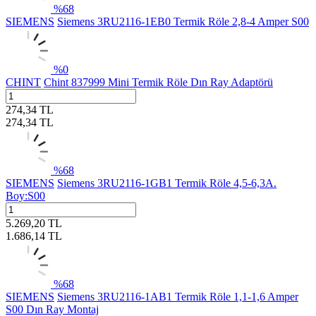
%
68
SIEMENS
Siemens 3RU2116-1EB0 Termik Röle 2,8-4 Amper S00
%
0
CHINT
Chint 837999 Mini Termik Röle Dın Ray Adaptörü
274,34
TL
274,34
TL
%
68
SIEMENS
Siemens 3RU2116-1GB1 Termik Röle 4,5-6,3A.
Boy:S00
5.269,20
TL
1.686,14
TL
%
68
SIEMENS
Siemens 3RU2116-1AB1 Termik Röle 1,1-1,6 Amper
S00 Dın Ray Montaj