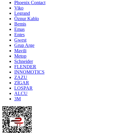
Phoenix Contact
Viko
Legrand
Öznur Kablo
Bemis
Emas
Entes
Gwest
Grup Arge
Mavili
Metop
Schneider
FLENDER
INNOMOTICS
ZAZU
ZİGAR
LOSPAR
ALCU
3M