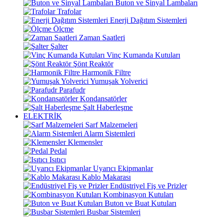
Buton ve Sinyal Lambaları
Trafolar
Enerji Dağıtım Sistemleri
Ölçme
Zaman Saatleri
Şalter
Vinç Kumanda Kutuları
Şönt Reaktör
Harmonik Filtre
Yumuşak Yolverici
Parafudr
Kondansatörler
Şalt Haberleşme
ELEKTRİK
Sarf Malzemeleri
Alarm Sistemleri
Klemensler
Pedal
Isıtıcı
Uyarıcı Ekipmanlar
Kablo Makarası
Endüstriyel Fiş ve Prizler
Kombinasyon Kutuları
Buton ve Buat Kutuları
Busbar Sistemleri