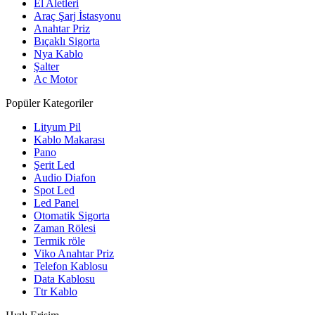
El Aletleri
Araç Şarj İstasyonu
Anahtar Priz
Bıçaklı Sigorta
Nya Kablo
Şalter
Ac Motor
Popüler Kategoriler
Lityum Pil
Kablo Makarası
Pano
Şerit Led
Audio Diafon
Spot Led
Led Panel
Otomatik Sigorta
Zaman Rölesi
Termik röle
Viko Anahtar Priz
Telefon Kablosu
Data Kablosu
Ttr Kablo