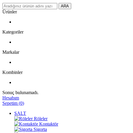
ARA
Ürünler
Kategoriler
Markalar
Kombinler
Sonuç bulunamadı.
Hesabım
Sepetim
(
0
)
ŞALT
Röleler
Kontaktör
Sigorta