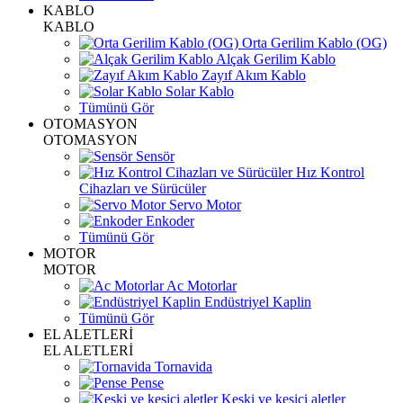
KABLO
KABLO
Orta Gerilim Kablo (OG)
Alçak Gerilim Kablo
Zayıf Akım Kablo
Solar Kablo
Tümünü Gör
OTOMASYON
OTOMASYON
Sensör
Hız Kontrol
Cihazları ve Sürücüler
Servo Motor
Enkoder
Tümünü Gör
MOTOR
MOTOR
Ac Motorlar
Endüstriyel Kaplin
Tümünü Gör
EL ALETLERİ
EL ALETLERİ
Tornavida
Pense
Keski ve kesici aletler