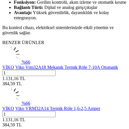
Fonksiyon:
Gerilim kontrolü, akım izleme ve otomatik kesme
Bağlantı Türü:
Dijital ve analog giriş/çıkışlar
Avantajı:
Yüksek güvenilirlik, dayanıklılık ve kolay
entegrasyon.
Bu kontrol cihazı, elektriksel sistemlerinizde etkili yönetim ve
güvenlik sağlar.
BENZER ÜRÜNLER
%
66
VİKO
Viko Vrm32A18 Mekanik Termik Röle 7-10A Otomatik
1.131,16
TL
384,59
TL
%
66
VİKO
Viko VRM32A14 Termik Röle 1,6-2,5 Amper
1.131,16
TL
384,59
TL