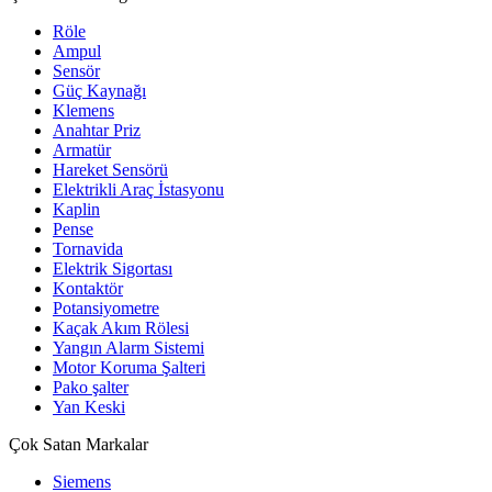
Röle
Ampul
Sensör
Güç Kaynağı
Klemens
Anahtar Priz
Armatür
Hareket Sensörü
Elektrikli Araç İstasyonu
Kaplin
Pense
Tornavida
Elektrik Sigortası
Kontaktör
Potansiyometre
Kaçak Akım Rölesi
Yangın Alarm Sistemi
Motor Koruma Şalteri
Pako şalter
Yan Keski
Çok Satan Markalar
Siemens