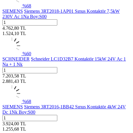
%
68
SIEMENS
Siemens 3RT2018-1AP01 Sırıus Kontaktör 7,5kW
230V Ac 1Na Boy:S00
4.762,80
TL
1.524,10
TL
%
60
SCHNEIDER
Schneider LC1D32B7 Kontaktör 15kW 24V Ac 1
Na + 1 Nk
7.203,58
TL
2.881,43
TL
%
68
SIEMENS
Siemens 3RT2016-1BB42 Sırıus Kontaktör 4kW 24V
Dc 1Nk Boy:S00
3.924,00
TL
1.255,68
TL