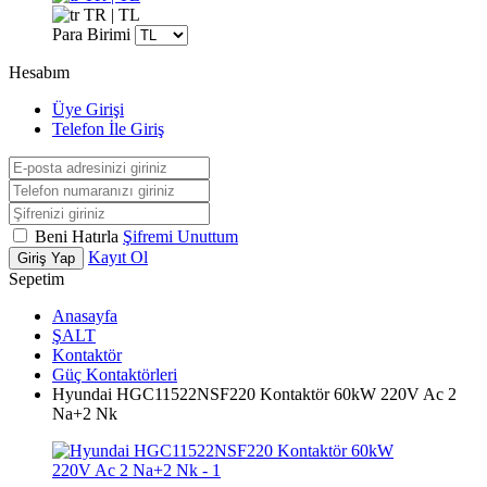
TR | TL
Para Birimi
Hesabım
Üye Girişi
Telefon İle Giriş
Beni Hatırla
Şifremi Unuttum
Kayıt Ol
Giriş Yap
Sepetim
Anasayfa
ŞALT
Kontaktör
Güç Kontaktörleri
Hyundai HGC11522NSF220 Kontaktör 60kW 220V Ac 2
Na+2 Nk