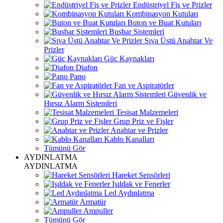
Endüstriyel Fiş ve Prizler
Kombinasyon Kutuları
Buton ve Buat Kutuları
Busbar Sistemleri
Sıva Üstü Anahtar Ve
Prizler
Güç Kaynakları
Diafon
Pano
Fan ve Aspiratörler
Güvenlik ve
Hırsız Alarm Sistemleri
Tesisat Malzemeleri
Grup Priz ve Fişler
Anahtar ve Prizler
Kablo Kanalları
Tümünü Gör
AYDINLATMA
AYDINLATMA
Hareket Sensörleri
Işıldak ve Fenerler
Led Aydınlatma
Armatür
Ampuller
Tümünü Gör