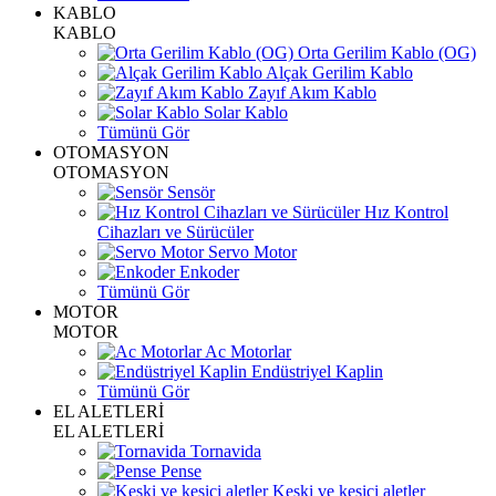
KABLO
KABLO
Orta Gerilim Kablo (OG)
Alçak Gerilim Kablo
Zayıf Akım Kablo
Solar Kablo
Tümünü Gör
OTOMASYON
OTOMASYON
Sensör
Hız Kontrol
Cihazları ve Sürücüler
Servo Motor
Enkoder
Tümünü Gör
MOTOR
MOTOR
Ac Motorlar
Endüstriyel Kaplin
Tümünü Gör
EL ALETLERİ
EL ALETLERİ
Tornavida
Pense
Keski ve kesici aletler