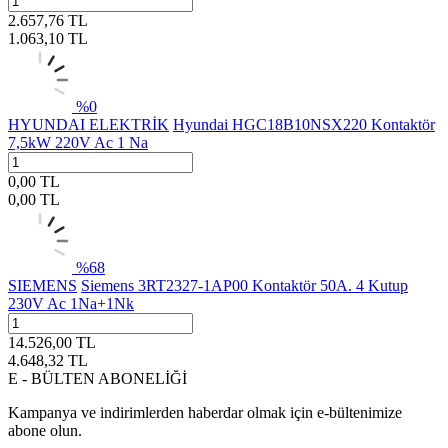
2.657,76
TL
1.063,10
TL
%
0
HYUNDAI ELEKTRİK
Hyundai HGC18B10NSX220 Kontaktör
7,5kW 220V Ac 1 Na
0,00
TL
0,00
TL
%
68
SIEMENS
Siemens 3RT2327-1AP00 Kontaktör 50A. 4 Kutup
230V Ac 1Na+1Nk
14.526,00
TL
4.648,32
TL
E - BÜLTEN ABONELİĞİ
Kampanya ve indirimlerden haberdar olmak için e-bültenimize
abone olun.