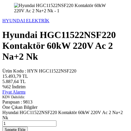
HYUNDAI ELEKTRİK
Hyundai HGC11522NSF220
Kontaktör 60kW 220V Ac 2
Na+2 Nk
Ürün Kodu :
HYN HGC11522NSF220
15.493,79
TL
5.887,64
TL
%
62
İndirim
Fiyat Alarmı
KDV Dahildir.
Parapuan :
9813
Öne Çıkan Bilgiler
Hyundai HGC11522NSF220 Kontaktör 60kW 220V Ac 2 Na+2
Nk
Sepete Ekle