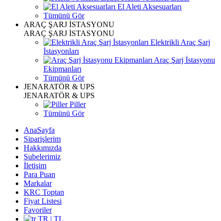
El Aleti Aksesuarları
Tümünü Gör
ARAÇ ŞARJ İSTASYONU
ARAÇ ŞARJ İSTASYONU
Elektrikli Araç Şarj
İstasyonları
Araç Şarj İstasyonu
Ekipmanları
Tümünü Gör
JENARATÖR & UPS
JENARATÖR & UPS
Piller
Tümünü Gör
AnaSayfa
Siparişlerim
Hakkımızda
Şubelerimiz
İletişim
Para Puan
Markalar
KRC Toptan
Fiyat Listesi
Favoriler
TR | TL