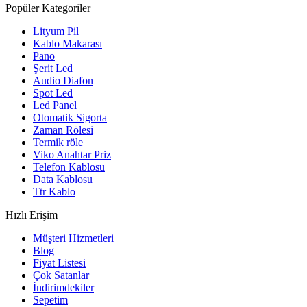
Popüler Kategoriler
Lityum Pil
Kablo Makarası
Pano
Şerit Led
Audio Diafon
Spot Led
Led Panel
Otomatik Sigorta
Zaman Rölesi
Termik röle
Viko Anahtar Priz
Telefon Kablosu
Data Kablosu
Ttr Kablo
Hızlı Erişim
Müşteri Hizmetleri
Blog
Fiyat Listesi
Çok Satanlar
İndirimdekiler
Sepetim