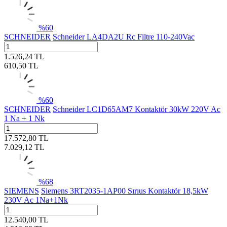
%
60
SCHNEIDER
Schneider LA4DA2U Rc Filtre 110-240Vac
1.526,24
TL
610,50
TL
%
60
SCHNEIDER
Schneider LC1D65AM7 Kontaktör 30kW 220V Ac
1 Na + 1 Nk
17.572,80
TL
7.029,12
TL
%
68
SIEMENS
Siemens 3RT2035-1AP00 Sırıus Kontaktör 18,5kW
230V Ac 1Na+1Nk
12.540,00
TL