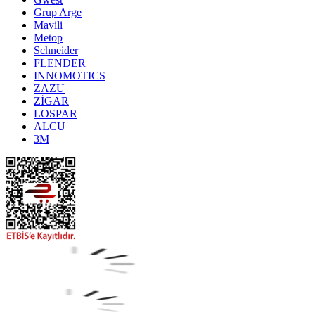
Grup Arge
Mavili
Metop
Schneider
FLENDER
INNOMOTICS
ZAZU
ZİGAR
LOSPAR
ALCU
3M