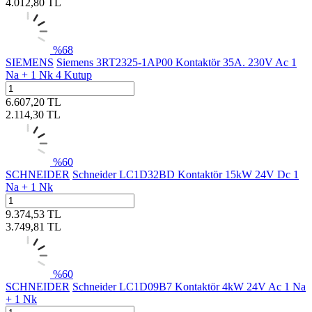
4.012,80
TL
%
68
SIEMENS
Siemens 3RT2325-1AP00 Kontaktör 35A. 230V Ac 1
Na + 1 Nk 4 Kutup
6.607,20
TL
2.114,30
TL
%
60
SCHNEIDER
Schneider LC1D32BD Kontaktör 15kW 24V Dc 1
Na + 1 Nk
9.374,53
TL
3.749,81
TL
%
60
SCHNEIDER
Schneider LC1D09B7 Kontaktör 4kW 24V Ac 1 Na
+ 1 Nk