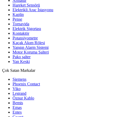
Armatür
Hareket Sensörü
Elektrikli Araç İstasyonu
Kaplin
Pense
Tornavida
Elektrik Sigortası
Kontaktör
Potansiyometre
Kaçak Akım Rölesi
Yangın Alarm Sistemi
Motor Koruma Şalteri
Pako şalter
Yan Keski
Çok Satan Markalar
Siemens
Phoenix Contact
Viko
Legrand
Öznur Kablo
Bemis
Emas
Entes
Gwest