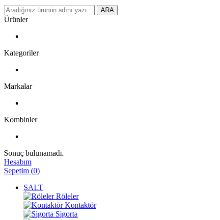
ARA
Ürünler
Kategoriler
Markalar
Kombinler
Sonuç bulunamadı.
Hesabım
Sepetim
(
0
)
ŞALT
Röleler
Kontaktör
Sigorta