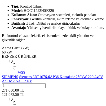
Tipi:
Kontrol Cihazı
Model:
HGC11522NSF220
Kullanım Alanı:
Otomasyon sistemleri, elektrik panoları
Fonksiyon:
Gerilim kontrolü, akım izleme ve otomatik kesme
Bağlantı Türü:
Dijital ve analog giriş/çıkışlar
Avantajı:
Yüksek güvenilirlik, dayanıklılık ve kolay kurulum.
Bu kontrol cihazı, elektriksel sistemlerinizde etkili yönetim ve
güvenlik sağlar.
Anma Gücü (kW)
60 kW
BENZER ÜRÜNLER
%
55
SIEMENS
Siemens 3RT1076-6AP36 Kontaktör 250kW 220-240V
Ac/Dc 2 Na + 2 Nk
271.050,00
TL
121.972,50
TL