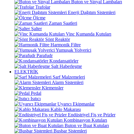
Buton ve Sinyal Lambaları
Trafolar
Enerji Dağıtım Sistemleri
Ölçme
Zaman Saatleri
Şalter
Vinç Kumanda Kutuları
Şönt Reaktör
Harmonik Filtre
Yumuşak Yolverici
Parafudr
Kondansatörler
Şalt Haberleşme
ELEKTRİK
Sarf Malzemeleri
Alarm Sistemleri
Klemensler
Pedal
Isıtıcı
Uyarıcı Ekipmanlar
Kablo Makarası
Endüstriyel Fiş ve Prizler
Kombinasyon Kutuları
Buton ve Buat Kutuları
Busbar Sistemleri