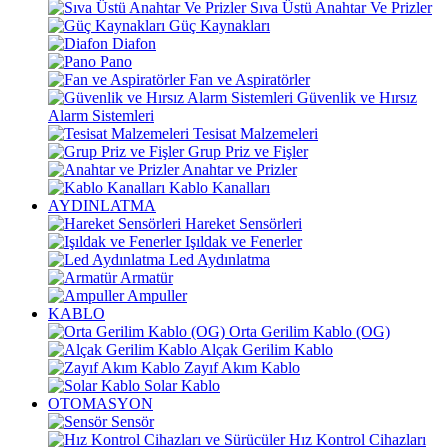
Sıva Üstü Anahtar Ve Prizler
Güç Kaynakları
Diafon
Pano
Fan ve Aspiratörler
Güvenlik ve Hırsız
Alarm Sistemleri
Tesisat Malzemeleri
Grup Priz ve Fişler
Anahtar ve Prizler
Kablo Kanalları
AYDINLATMA
Hareket Sensörleri
Işıldak ve Fenerler
Led Aydınlatma
Armatür
Ampuller
KABLO
Orta Gerilim Kablo (OG)
Alçak Gerilim Kablo
Zayıf Akım Kablo
Solar Kablo
OTOMASYON
Sensör
Hız Kontrol Cihazları