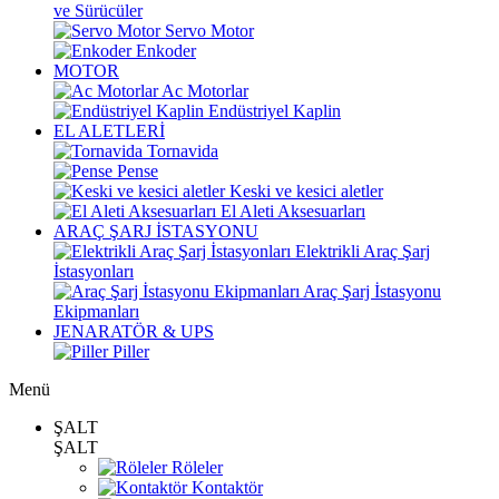
ve Sürücüler
Servo Motor
Enkoder
MOTOR
Ac Motorlar
Endüstriyel Kaplin
EL ALETLERİ
Tornavida
Pense
Keski ve kesici aletler
El Aleti Aksesuarları
ARAÇ ŞARJ İSTASYONU
Elektrikli Araç Şarj
İstasyonları
Araç Şarj İstasyonu
Ekipmanları
JENARATÖR & UPS
Piller
Menü
ŞALT
ŞALT
Röleler
Kontaktör