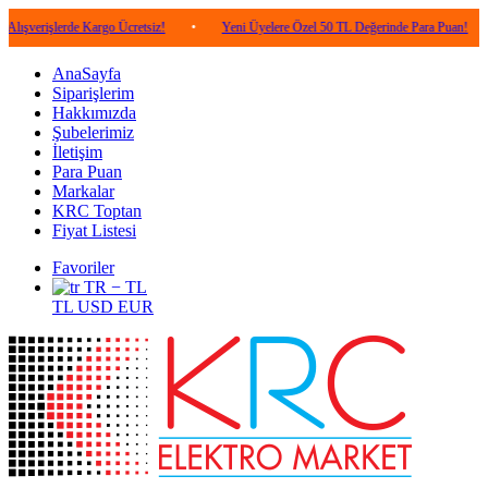
lerde Kargo Ücretsiz!
•
Yeni Üyelere Özel 50 TL Değerinde Para Puan!
•
5.0
AnaSayfa
Siparişlerim
Hakkımızda
Şubelerimiz
İletişim
Para Puan
Markalar
KRC Toptan
Fiyat Listesi
Favoriler
TR − TL
TL
USD
EUR