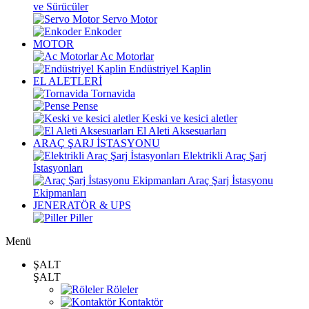
ve Sürücüler
Servo Motor
Enkoder
MOTOR
Ac Motorlar
Endüstriyel Kaplin
EL ALETLERİ
Tornavida
Pense
Keski ve kesici aletler
El Aleti Aksesuarları
ARAÇ ŞARJ İSTASYONU
Elektrikli Araç Şarj
İstasyonları
Araç Şarj İstasyonu
Ekipmanları
JENERATÖR & UPS
Piller
Menü
ŞALT
ŞALT
Röleler
Kontaktör