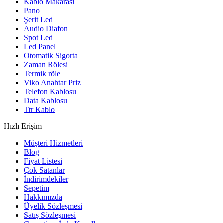
Kablo Makarası
Pano
Şerit Led
Audio Diafon
Spot Led
Led Panel
Otomatik Sigorta
Zaman Rölesi
Termik röle
Viko Anahtar Priz
Telefon Kablosu
Data Kablosu
Ttr Kablo
Hızlı Erişim
Müşteri Hizmetleri
Blog
Fiyat Listesi
Çok Satanlar
İndirimdekiler
Sepetim
Hakkımızda
Üyelik Sözleşmesi
Satış Sözleşmesi