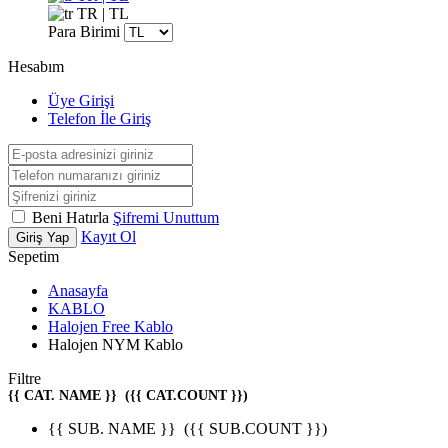
TR | TL
Para Birimi
Hesabım
Üye Girişi
Telefon İle Giriş
Beni Hatırla
Şifremi Unuttum
Kayıt Ol
Giriş Yap
Sepetim
Anasayfa
KABLO
Halojen Free Kablo
Halojen NYM Kablo
Filtre
{{ CAT. NAME }}
({{ CAT.COUNT }})
{{ SUB. NAME }}
({{ SUB.COUNT }})