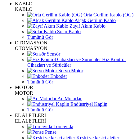
KABLO
KABLO
Orta Gerilim Kablo (OG)
Alçak Gerilim Kablo
Zayıf Akım Kablo
Solar Kablo
Tümünü Gör
OTOMASYON
OTOMASYON
Sensör
Hız Kontrol
Cihazları ve Sürücüler
Servo Motor
Enkoder
Tümünü Gör
MOTOR
MOTOR
Ac Motorlar
Endüstriyel Kaplin
Tümünü Gör
EL ALETLERİ
EL ALETLERİ
Tornavida
Pense
Keski ve kesici aletler