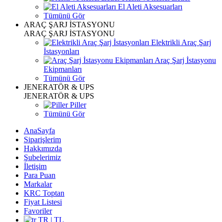
El Aleti Aksesuarları
Tümünü Gör
ARAÇ ŞARJ İSTASYONU
ARAÇ ŞARJ İSTASYONU
Elektrikli Araç Şarj
İstasyonları
Araç Şarj İstasyonu
Ekipmanları
Tümünü Gör
JENERATÖR & UPS
JENERATÖR & UPS
Piller
Tümünü Gör
AnaSayfa
Siparişlerim
Hakkımızda
Şubelerimiz
İletişim
Para Puan
Markalar
KRC Toptan
Fiyat Listesi
Favoriler
TR | TL