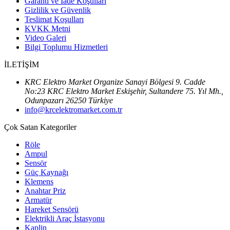
Garanti ve İade Koşulları
Gizlilik ve Güvenlik
Teslimat Koşulları
KVKK Metni
Video Galeri
Bilgi Toplumu Hizmetleri
İLETİŞİM
KRC Elektro Market Organize Sanayi Bölgesi 9. Cadde
No:23 KRC Elektro Market Eskişehir, Sultandere 75. Yıl Mh.,
Odunpazarı 26250 Türkiye
info@krcelektromarket.com.tr
Çok Satan Kategoriler
Röle
Ampul
Sensör
Güç Kaynağı
Klemens
Anahtar Priz
Armatür
Hareket Sensörü
Elektrikli Araç İstasyonu
Kaplin