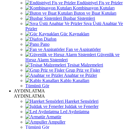
Endüstriyel Fiş ve Prizler
Kombinasyon Kutuları
Buton ve Buat Kutuları
Busbar Sistemleri
Sıva Üstü Anahtar Ve
Prizler
Güç Kaynakları
Diafon
Pano
Fan ve Aspiratörler
Güvenlik ve
Hırsız Alarm Sistemleri
Tesisat Malzemeleri
Grup Priz ve Fişler
Anahtar ve Prizler
Kablo Kanalları
Tümünü Gör
AYDINLATMA
AYDINLATMA
Hareket Sensörleri
Işıldak ve Fenerler
Led Aydınlatma
Armatür
Ampuller
Tümünü Gör