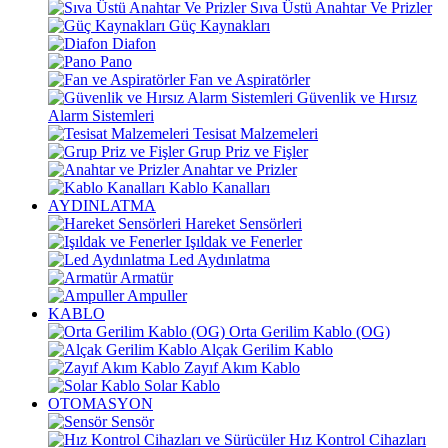
Sıva Üstü Anahtar Ve Prizler
Güç Kaynakları
Diafon
Pano
Fan ve Aspiratörler
Güvenlik ve Hırsız
Alarm Sistemleri
Tesisat Malzemeleri
Grup Priz ve Fişler
Anahtar ve Prizler
Kablo Kanalları
AYDINLATMA
Hareket Sensörleri
Işıldak ve Fenerler
Led Aydınlatma
Armatür
Ampuller
KABLO
Orta Gerilim Kablo (OG)
Alçak Gerilim Kablo
Zayıf Akım Kablo
Solar Kablo
OTOMASYON
Sensör
Hız Kontrol Cihazları