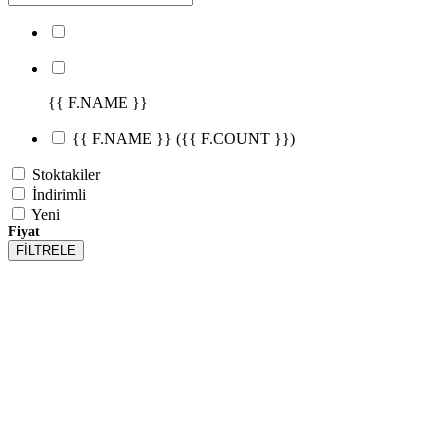
{{ F.NAME }}
{{ F.NAME }}
({{ F.COUNT }})
Stoktakiler
İndirimli
Yeni
Fiyat
FİLTRELE