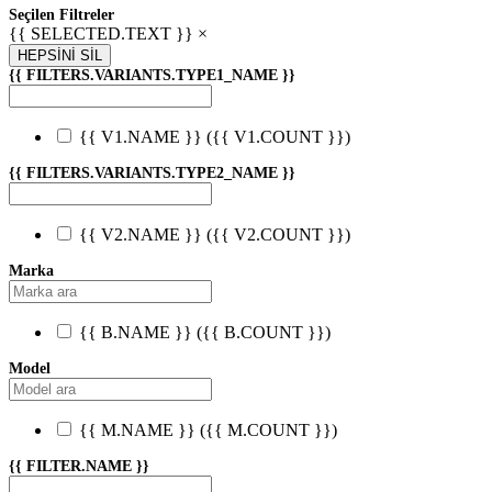
Seçilen Filtreler
{{ SELECTED.TEXT }} ×
HEPSİNİ SİL
{{ FILTERS.VARIANTS.TYPE1_NAME }}
{{ V1.NAME }}
({{ V1.COUNT }})
{{ FILTERS.VARIANTS.TYPE2_NAME }}
{{ V2.NAME }}
({{ V2.COUNT }})
Marka
{{ B.NAME }}
({{ B.COUNT }})
Model
{{ M.NAME }}
({{ M.COUNT }})
{{ FILTER.NAME }}