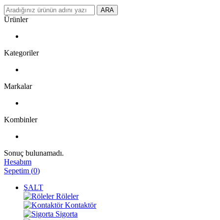
ARA
Ürünler
Kategoriler
Markalar
Kombinler
Sonuç bulunamadı.
Hesabım
Sepetim
(
0
)
ŞALT
Röleler
Kontaktör
Sigorta