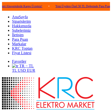
erişlerde Kargo Ücretsiz!
•
Yeni Üyelere Özel 50 TL Değerinde Para Puan!
•
AnaSayfa
Siparişlerim
Hakkımızda
Şubelerimiz
İletişim
Para Puan
Markalar
KRC Toptan
Fiyat Listesi
Favoriler
TR − TL
TL
USD
EUR