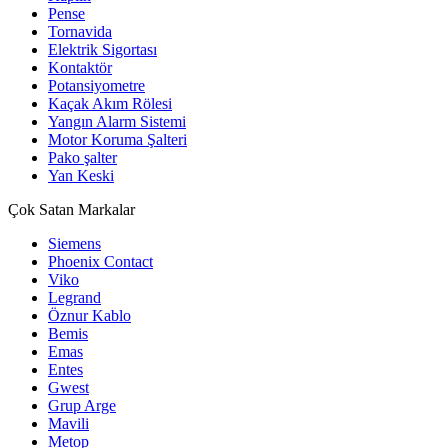
Pense
Tornavida
Elektrik Sigortası
Kontaktör
Potansiyometre
Kaçak Akım Rölesi
Yangın Alarm Sistemi
Motor Koruma Şalteri
Pako şalter
Yan Keski
Çok Satan Markalar
Siemens
Phoenix Contact
Viko
Legrand
Öznur Kablo
Bemis
Emas
Entes
Gwest
Grup Arge
Mavili
Metop