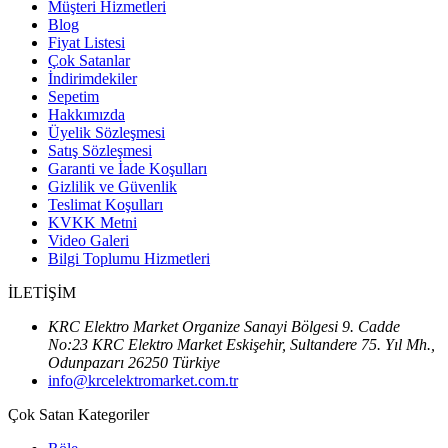
Müşteri Hizmetleri
Blog
Fiyat Listesi
Çok Satanlar
İndirimdekiler
Sepetim
Hakkımızda
Üyelik Sözleşmesi
Satış Sözleşmesi
Garanti ve İade Koşulları
Gizlilik ve Güvenlik
Teslimat Koşulları
KVKK Metni
Video Galeri
Bilgi Toplumu Hizmetleri
İLETİŞİM
KRC Elektro Market Organize Sanayi Bölgesi 9. Cadde
No:23 KRC Elektro Market Eskişehir, Sultandere 75. Yıl Mh.,
Odunpazarı 26250 Türkiye
info@krcelektromarket.com.tr
Çok Satan Kategoriler