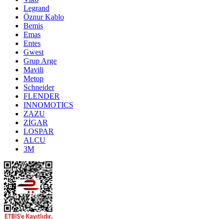
Legrand
Öznur Kablo
Bemis
Emas
Entes
Gwest
Grup Arge
Mavili
Metop
Schneider
FLENDER
INNOMOTICS
ZAZU
ZİGAR
LOSPAR
ALCU
3M