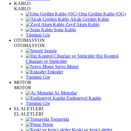
KABLO
KABLO
Orta Gerilim Kablo (OG)
Alçak Gerilim Kablo
Zayıf Akım Kablo
Solar Kablo
Tümünü Gör
OTOMASYON
OTOMASYON
Sensör
Hız Kontrol
Cihazları ve Sürücüler
Servo Motor
Enkoder
Tümünü Gör
MOTOR
MOTOR
Ac Motorlar
Endüstriyel Kaplin
Tümünü Gör
EL ALETLERİ
EL ALETLERİ
Tornavida
Pense
Keski ve kesici aletler