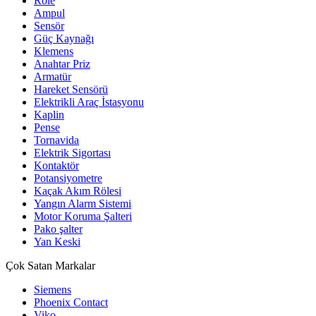
Röle
Ampul
Sensör
Güç Kaynağı
Klemens
Anahtar Priz
Armatür
Hareket Sensörü
Elektrikli Araç İstasyonu
Kaplin
Pense
Tornavida
Elektrik Sigortası
Kontaktör
Potansiyometre
Kaçak Akım Rölesi
Yangın Alarm Sistemi
Motor Koruma Şalteri
Pako şalter
Yan Keski
Çok Satan Markalar
Siemens
Phoenix Contact
Viko