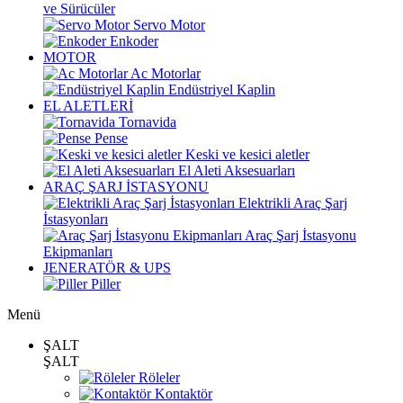
ve Sürücüler
Servo Motor
Enkoder
MOTOR
Ac Motorlar
Endüstriyel Kaplin
EL ALETLERİ
Tornavida
Pense
Keski ve kesici aletler
El Aleti Aksesuarları
ARAÇ ŞARJ İSTASYONU
Elektrikli Araç Şarj
İstasyonları
Araç Şarj İstasyonu
Ekipmanları
JENERATÖR & UPS
Piller
Menü
ŞALT
ŞALT
Röleler
Kontaktör