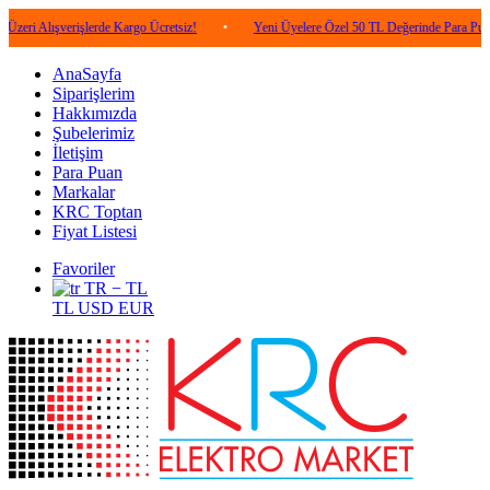
verişlerde Kargo Ücretsiz!
•
Yeni Üyelere Özel 50 TL Değerinde Para Puan!
•
AnaSayfa
Siparişlerim
Hakkımızda
Şubelerimiz
İletişim
Para Puan
Markalar
KRC Toptan
Fiyat Listesi
Favoriler
TR − TL
TL
USD
EUR