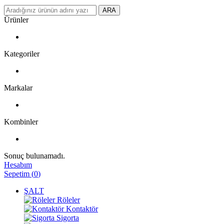
ARA
Ürünler
Kategoriler
Markalar
Kombinler
Sonuç bulunamadı.
Hesabım
Sepetim
(
0
)
ŞALT
Röleler
Kontaktör
Sigorta