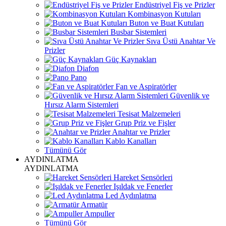
Endüstriyel Fiş ve Prizler
Kombinasyon Kutuları
Buton ve Buat Kutuları
Busbar Sistemleri
Sıva Üstü Anahtar Ve
Prizler
Güç Kaynakları
Diafon
Pano
Fan ve Aspiratörler
Güvenlik ve
Hırsız Alarm Sistemleri
Tesisat Malzemeleri
Grup Priz ve Fişler
Anahtar ve Prizler
Kablo Kanalları
Tümünü Gör
AYDINLATMA
AYDINLATMA
Hareket Sensörleri
Işıldak ve Fenerler
Led Aydınlatma
Armatür
Ampuller
Tümünü Gör