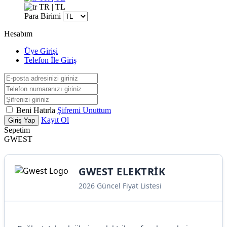
TR | TL
Para Birimi
Hesabım
Üye Girişi
Telefon İle Giriş
Beni Hatırla
Şifremi Unuttum
Kayıt Ol
Giriş Yap
Sepetim
GWEST
GWEST ELEKTRIK
2026 Güncel Fiyat Listesi