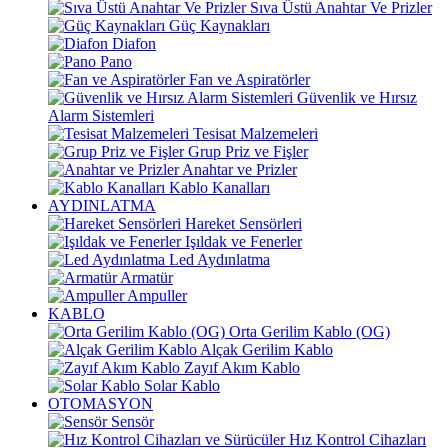
Sıva Üstü Anahtar Ve Prizler
Güç Kaynakları
Diafon
Pano
Fan ve Aspiratörler
Güvenlik ve Hırsız
Alarm Sistemleri
Tesisat Malzemeleri
Grup Priz ve Fişler
Anahtar ve Prizler
Kablo Kanalları
AYDINLATMA
Hareket Sensörleri
Işıldak ve Fenerler
Led Aydınlatma
Armatür
Ampuller
KABLO
Orta Gerilim Kablo (OG)
Alçak Gerilim Kablo
Zayıf Akım Kablo
Solar Kablo
OTOMASYON
Sensör
Hız Kontrol Cihazları