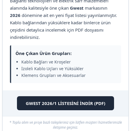
Bağlantı teknolojileri ve elektrik sarf malzemeleri
alanında kalitesiyle öne çıkan
Gwest
markasının
2026
dönemine ait en yeni fiyat listesi yayınlanmıştır.
Kablo bağlarından yüksüklere kadar binlerce ürün
çeşidini detaylıca incelemek için PDF dosyasını
indirebilirsiniz.
Öne Çıkan Ürün Grupları:
Kablo Bağları ve Kroşeler
İzoleli Kablo Uçları ve Yüksükler
Klemens Grupları ve Aksesuarlar
GWEST 2026/1 LİSTESİNİ İNDİR (PDF)
* Toplu alım ve proje bazlı talepleriniz için lütfen müşteri hizmetlerimizle
iletişime geçiniz.