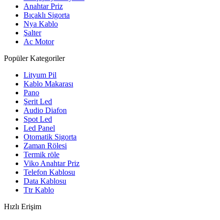
Anahtar Priz
Bıçaklı Sigorta
Nya Kablo
Şalter
Ac Motor
Popüler Kategoriler
Lityum Pil
Kablo Makarası
Pano
Şerit Led
Audio Diafon
Spot Led
Led Panel
Otomatik Sigorta
Zaman Rölesi
Termik röle
Viko Anahtar Priz
Telefon Kablosu
Data Kablosu
Ttr Kablo
Hızlı Erişim