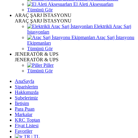
El Aleti Aksesuarları
Tümünü Gör
ARAÇ ŞARJ İSTASYONU
ARAÇ ŞARJ İSTASYONU
Elektrikli Araç Şarj
İstasyonları
Araç Şarj İstasyonu
Ekipmanları
Tümünü Gör
JENERATÖR & UPS
JENERATÖR & UPS
Piller
Tümünü Gör
AnaSayfa
Siparişlerim
Hakkımızda
Şubelerimiz
İletişim
Para Puan
Markalar
KRC Toptan
Fiyat Listesi
Favoriler
TR | TL