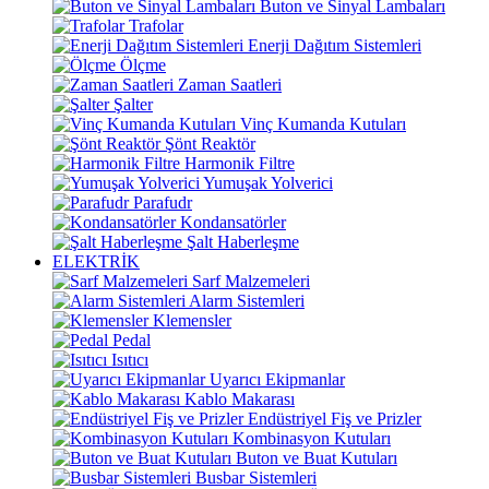
Buton ve Sinyal Lambaları
Trafolar
Enerji Dağıtım Sistemleri
Ölçme
Zaman Saatleri
Şalter
Vinç Kumanda Kutuları
Şönt Reaktör
Harmonik Filtre
Yumuşak Yolverici
Parafudr
Kondansatörler
Şalt Haberleşme
ELEKTRİK
Sarf Malzemeleri
Alarm Sistemleri
Klemensler
Pedal
Isıtıcı
Uyarıcı Ekipmanlar
Kablo Makarası
Endüstriyel Fiş ve Prizler
Kombinasyon Kutuları
Buton ve Buat Kutuları
Busbar Sistemleri