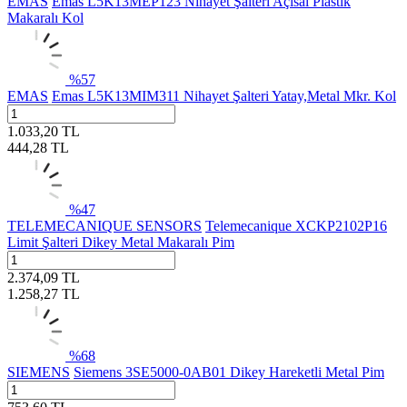
EMAS
Emas L5K13MEP123 Nihayet Şalteri Açısal Plastik
Makaralı Kol
%
57
EMAS
Emas L5K13MIM311 Nihayet Şalteri Yatay,Metal Mkr. Kol
1.033,20
TL
444,28
TL
%
47
TELEMECANIQUE SENSORS
Telemecanique XCKP2102P16
Limit Şalteri Dikey Metal Makaralı Pim
2.374,09
TL
1.258,27
TL
%
68
SIEMENS
Siemens 3SE5000-0AB01 Dikey Hareketli Metal Pim