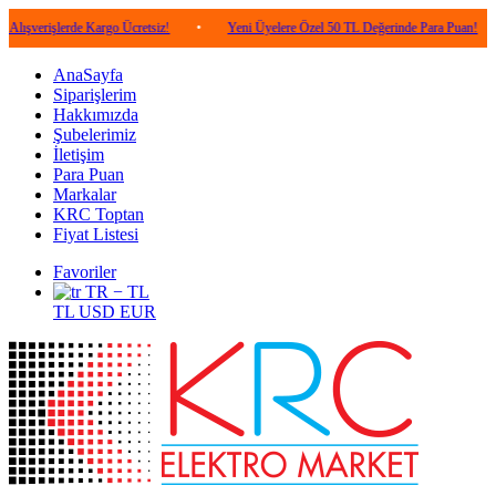
lerde Kargo Ücretsiz!
•
Yeni Üyelere Özel 50 TL Değerinde Para Puan!
•
5.0
AnaSayfa
Siparişlerim
Hakkımızda
Şubelerimiz
İletişim
Para Puan
Markalar
KRC Toptan
Fiyat Listesi
Favoriler
TR − TL
TL
USD
EUR