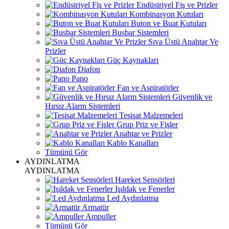
Endüstriyel Fiş ve Prizler
Kombinasyon Kutuları
Buton ve Buat Kutuları
Busbar Sistemleri
Sıva Üstü Anahtar Ve
Prizler
Güç Kaynakları
Diafon
Pano
Fan ve Aspiratörler
Güvenlik ve
Hırsız Alarm Sistemleri
Tesisat Malzemeleri
Grup Priz ve Fişler
Anahtar ve Prizler
Kablo Kanalları
Tümünü Gör
AYDINLATMA
AYDINLATMA
Hareket Sensörleri
Işıldak ve Fenerler
Led Aydınlatma
Armatür
Ampuller
Tümünü Gör