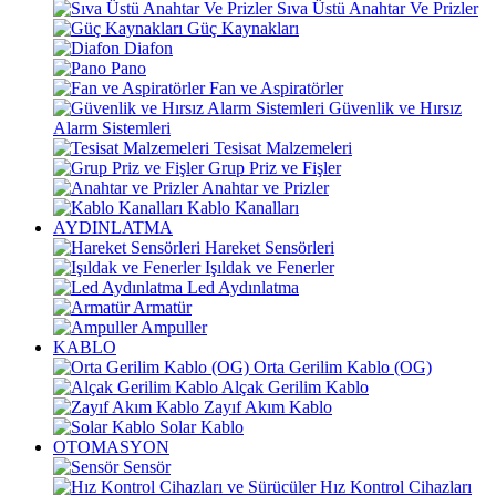
Sıva Üstü Anahtar Ve Prizler
Güç Kaynakları
Diafon
Pano
Fan ve Aspiratörler
Güvenlik ve Hırsız
Alarm Sistemleri
Tesisat Malzemeleri
Grup Priz ve Fişler
Anahtar ve Prizler
Kablo Kanalları
AYDINLATMA
Hareket Sensörleri
Işıldak ve Fenerler
Led Aydınlatma
Armatür
Ampuller
KABLO
Orta Gerilim Kablo (OG)
Alçak Gerilim Kablo
Zayıf Akım Kablo
Solar Kablo
OTOMASYON
Sensör
Hız Kontrol Cihazları