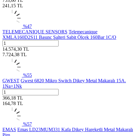
753,60
TL
241,15
TL
%
47
TELEMECANIQUE SENSORS
Telemecanique
XMLA160D2S11 Basınç Şalteri Sabit Ölçek 160Bar 1C/O
14.574,30
TL
7.724,38
TL
%
55
GWEST
Gwest 6820 Mikro Switch Dikey Metal Makaralı 15A.
1Na+1Nk
366,18
TL
164,78
TL
%
57
EMAS
Emas LD23MUM331 Kafa Dikey Hareketli Metal Makaralı
Pim