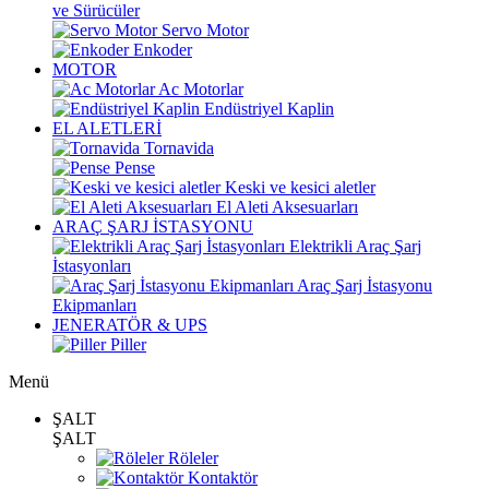
ve Sürücüler
Servo Motor
Enkoder
MOTOR
Ac Motorlar
Endüstriyel Kaplin
EL ALETLERİ
Tornavida
Pense
Keski ve kesici aletler
El Aleti Aksesuarları
ARAÇ ŞARJ İSTASYONU
Elektrikli Araç Şarj
İstasyonları
Araç Şarj İstasyonu
Ekipmanları
JENERATÖR & UPS
Piller
Menü
ŞALT
ŞALT
Röleler
Kontaktör