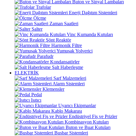
Buton ve Sinyal Lambaları
Trafolar
Enerji Dağıtım Sistemleri
Ölçme
Zaman Saatleri
Şalter
Vinç Kumanda Kutuları
Şönt Reaktör
Harmonik Filtre
Yumuşak Yolverici
Parafudr
Kondansatörler
Şalt Haberleşme
ELEKTRİK
Sarf Malzemeleri
Alarm Sistemleri
Klemensler
Pedal
Isıtıcı
Uyarıcı Ekipmanlar
Kablo Makarası
Endüstriyel Fiş ve Prizler
Kombinasyon Kutuları
Buton ve Buat Kutuları
Busbar Sistemleri