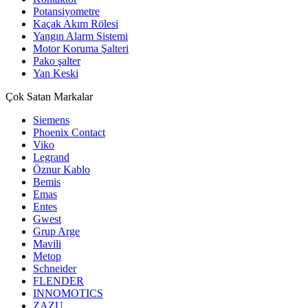
Potansiyometre
Kaçak Akım Rölesi
Yangın Alarm Sistemi
Motor Koruma Şalteri
Pako şalter
Yan Keski
Çok Satan Markalar
Siemens
Phoenix Contact
Viko
Legrand
Öznur Kablo
Bemis
Emas
Entes
Gwest
Grup Arge
Mavili
Metop
Schneider
FLENDER
INNOMOTICS
ZAZU