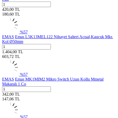
420,00
TL
180,60
TL
%
57
EMAS
Emas L5K13MEL122 Nihayet Şalteri Açısal,Kauçuk Mkr.
Kol Ø50mm
1.404,00
TL
603,72
TL
%
57
EMAS
Emas MK1MIM2 Mikro Switch Uzun Kollu Mmetal
Makaralı 1 Co
342,00
TL
147,06
TL
%
57