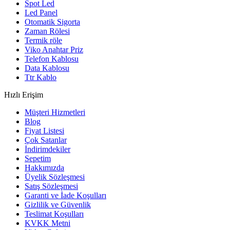
Spot Led
Led Panel
Otomatik Sigorta
Zaman Rölesi
Termik röle
Viko Anahtar Priz
Telefon Kablosu
Data Kablosu
Ttr Kablo
Hızlı Erişim
Müşteri Hizmetleri
Blog
Fiyat Listesi
Çok Satanlar
İndirimdekiler
Sepetim
Hakkımızda
Üyelik Sözleşmesi
Satış Sözleşmesi
Garanti ve İade Koşulları
Gizlilik ve Güvenlik
Teslimat Koşulları
KVKK Metni