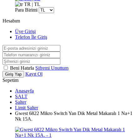
TR | TL
Para Birimi
Hesabım
Üye Girişi
Telefon İle Giriş
Beni Hatırla
Şifremi Unuttum
Kayıt Ol
Giriş Yap
Sepetim
Anasayfa
ŞALT
Şalter
Limit Şalter
Gwest 6822 Mikro Switch Yan Dik Metal Makaralı 1 Na+1
Nk 15A.