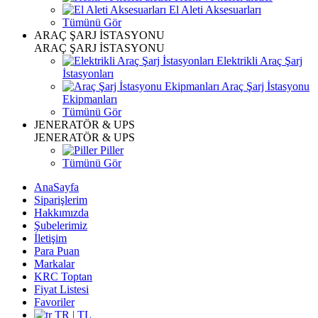
El Aleti Aksesuarları
Tümünü Gör
ARAÇ ŞARJ İSTASYONU
ARAÇ ŞARJ İSTASYONU
Elektrikli Araç Şarj
İstasyonları
Araç Şarj İstasyonu
Ekipmanları
Tümünü Gör
JENERATÖR & UPS
JENERATÖR & UPS
Piller
Tümünü Gör
AnaSayfa
Siparişlerim
Hakkımızda
Şubelerimiz
İletişim
Para Puan
Markalar
KRC Toptan
Fiyat Listesi
Favoriler
TR | TL