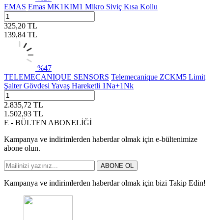
EMAS
Emas MK1KIM1 Mikro Siviç Kısa Kollu
325,20
TL
139,84
TL
%
47
TELEMECANIQUE SENSORS
Telemecanique ZCKM5 Limit
Şalter Gövdesi Yavaş Hareketli 1Na+1Nk
2.835,72
TL
1.502,93
TL
E - BÜLTEN ABONELİĞİ
Kampanya ve indirimlerden haberdar olmak için e-bültenimize
abone olun.
ABONE OL
Kampanya ve indirimlerden haberdar olmak için bizi Takip Edin!