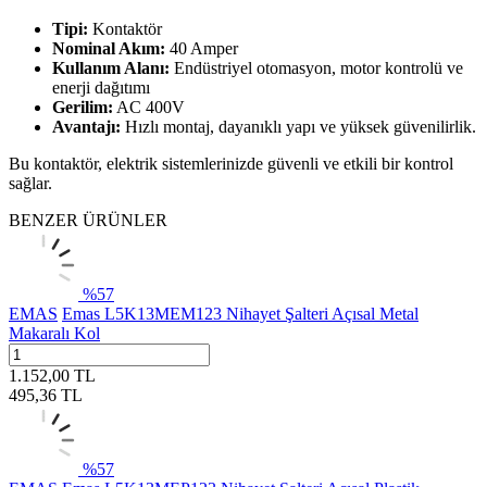
Tipi:
Kontaktör
Nominal Akım:
40 Amper
Kullanım Alanı:
Endüstriyel otomasyon, motor kontrolü ve
enerji dağıtımı
Gerilim:
AC 400V
Avantajı:
Hızlı montaj, dayanıklı yapı ve yüksek güvenilirlik.
Bu kontaktör, elektrik sistemlerinizde güvenli ve etkili bir kontrol
sağlar.
BENZER ÜRÜNLER
%
57
EMAS
Emas L5K13MEM123 Nihayet Şalteri Açısal Metal
Makaralı Kol
1.152,00
TL
495,36
TL
%
57