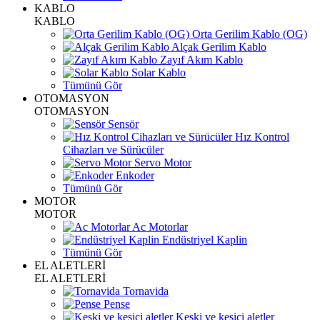
KABLO
KABLO
Orta Gerilim Kablo (OG)
Alçak Gerilim Kablo
Zayıf Akım Kablo
Solar Kablo
Tümünü Gör
OTOMASYON
OTOMASYON
Sensör
Hız Kontrol
Cihazları ve Sürücüler
Servo Motor
Enkoder
Tümünü Gör
MOTOR
MOTOR
Ac Motorlar
Endüstriyel Kaplin
Tümünü Gör
EL ALETLERİ
EL ALETLERİ
Tornavida
Pense
Keski ve kesici aletler