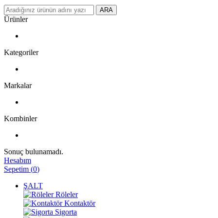
ARA
Ürünler
Kategoriler
Markalar
Kombinler
Sonuç bulunamadı.
Hesabım
Sepetim
(
0
)
ŞALT
Röleler
Kontaktör
Sigorta