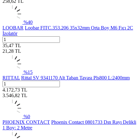
258,62
TL
%
40
LOOBAR
Loobar FITC.353.206 35x32mm Orta Boy M6 Fıçı 2C
İzolatör
35,47
TL
21,28
TL
%
15
RITTAL
Rittal SV 9341170 Alt Taban Tavası Pls800 L:2400mm
4.172,73
TL
3.546,82
TL
%
0
PHOENIX CONTACT
Phoenix Contact 0801733 Dın Rayı Delikli
1 Boy: 2 Metre