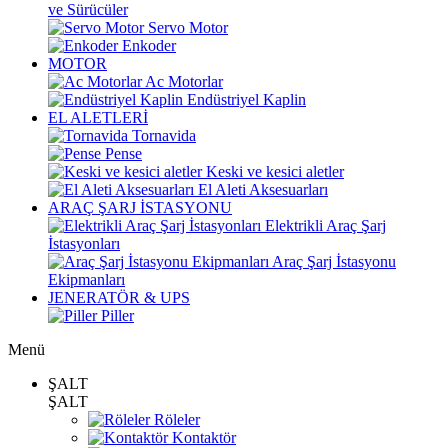
ve Sürücüler
Servo Motor
Enkoder
MOTOR
Ac Motorlar
Endüstriyel Kaplin
EL ALETLERİ
Tornavida
Pense
Keski ve kesici aletler
El Aleti Aksesuarları
ARAÇ ŞARJ İSTASYONU
Elektrikli Araç Şarj
İstasyonları
Araç Şarj İstasyonu
Ekipmanları
JENERATÖR & UPS
Piller
Menü
ŞALT
ŞALT
Röleler
Kontaktör