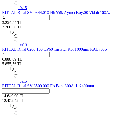
%
15
RITTAL
Rittal SV 9344.010 Nh Yük Ayırıcı Boy:00 Vidalı 160A.
3.254,54
TL
2.766,36
TL
%
15
RITTAL
Rittal 6206.100 CP60 Taşıyıcı Kol 1000mm RAL7035
6.888,89
TL
5.855,56
TL
%
15
RITTAL
Rittal SV 3509.000 Pls Bara 800A. L:2400mm
14.649,90
TL
12.452,42
TL