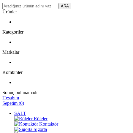
ARA
Ürünler
Kategoriler
Markalar
Kombinler
Sonuç bulunamadı.
Hesabım
Sepetim
(
0
)
ŞALT
Röleler
Kontaktör
Sigorta