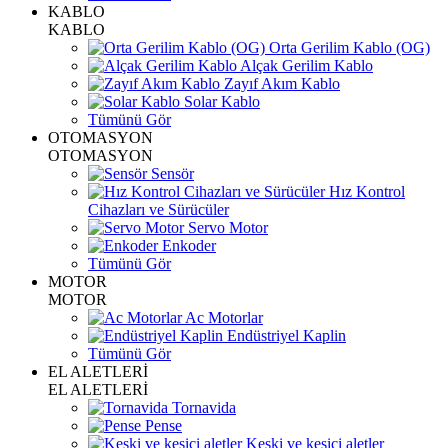
KABLO
KABLO
Orta Gerilim Kablo (OG)
Alçak Gerilim Kablo
Zayıf Akım Kablo
Solar Kablo
Tümünü Gör
OTOMASYON
OTOMASYON
Sensör
Hız Kontrol
Cihazları ve Sürücüler
Servo Motor
Enkoder
Tümünü Gör
MOTOR
MOTOR
Ac Motorlar
Endüstriyel Kaplin
Tümünü Gör
EL ALETLERİ
EL ALETLERİ
Tornavida
Pense
Keski ve kesici aletler