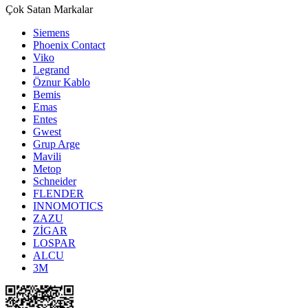
Çok Satan Markalar
Siemens
Phoenix Contact
Viko
Legrand
Öznur Kablo
Bemis
Emas
Entes
Gwest
Grup Arge
Mavili
Metop
Schneider
FLENDER
INNOMOTICS
ZAZU
ZİGAR
LOSPAR
ALCU
3M