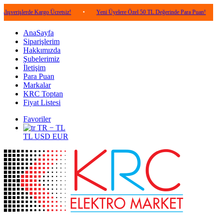
erde Kargo Ücretsiz!
•
Yeni Üyelere Özel 50 TL Değerinde Para Puan!
•
5.00
AnaSayfa
Siparişlerim
Hakkımızda
Şubelerimiz
İletişim
Para Puan
Markalar
KRC Toptan
Fiyat Listesi
Favoriler
TR − TL
TL
USD
EUR