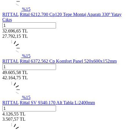
%
15
RITTAL
Rittal 6212.700 Cp120 Tepe Montaj Aparatı 330º Yatay
Çıkış
32.696,65
TL
27.792,15
TL
%
15
RITTAL
Rittal 6372.562 Cp Komfort Panel 520x600x152mm
49.605,58
TL
42.164,75
TL
%
15
RITTAL
Rittal SV 9340.170 Alt Tabla L:2400mm
4.126,55
TL
3.507,57
TL