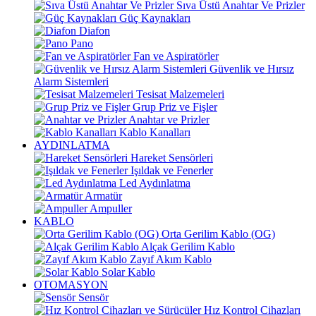
Sıva Üstü Anahtar Ve Prizler
Güç Kaynakları
Diafon
Pano
Fan ve Aspiratörler
Güvenlik ve Hırsız
Alarm Sistemleri
Tesisat Malzemeleri
Grup Priz ve Fişler
Anahtar ve Prizler
Kablo Kanalları
AYDINLATMA
Hareket Sensörleri
Işıldak ve Fenerler
Led Aydınlatma
Armatür
Ampuller
KABLO
Orta Gerilim Kablo (OG)
Alçak Gerilim Kablo
Zayıf Akım Kablo
Solar Kablo
OTOMASYON
Sensör
Hız Kontrol Cihazları