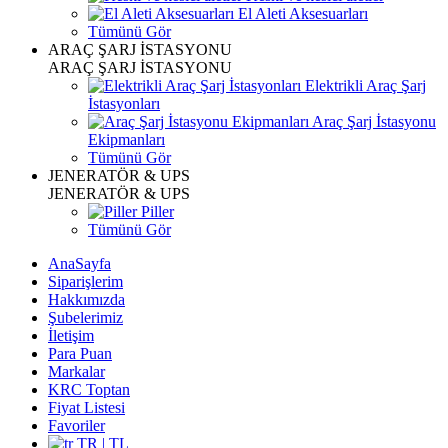
El Aleti Aksesuarları
Tümünü Gör
ARAÇ ŞARJ İSTASYONU
ARAÇ ŞARJ İSTASYONU
Elektrikli Araç Şarj
İstasyonları
Araç Şarj İstasyonu
Ekipmanları
Tümünü Gör
JENERATÖR & UPS
JENERATÖR & UPS
Piller
Tümünü Gör
AnaSayfa
Siparişlerim
Hakkımızda
Şubelerimiz
İletişim
Para Puan
Markalar
KRC Toptan
Fiyat Listesi
Favoriler
TR | TL