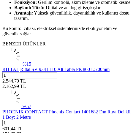
Fonksiyon:
Gerilim kontrolü, akım izleme ve otomatik kesme
Bağlantı Türü:
Dijital ve analog giriş/çıkışlar
Avantajı:
Yüksek güvenilirlik, dayanıklılık ve kullanıcı dostu
tasarım.
Bu kontrol cihazı, elektriksel sistemlerinizde etkili yönetim ve
güvenlik sağlar.
BENZER ÜRÜNLER
%
15
RITTAL
Rittal SV 9341.110 Alt Tabla Pls 800 L:700mm
2.544,70
TL
2.162,99
TL
%
57
PHOENIX CONTACT
Phoenix Contact 1401682 Dın Rayı Delikli
1 Boy: 2 Metre
601,44
TL