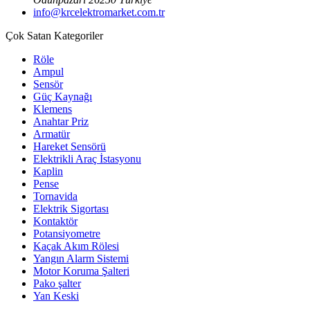
info@krcelektromarket.com.tr
Çok Satan Kategoriler
Röle
Ampul
Sensör
Güç Kaynağı
Klemens
Anahtar Priz
Armatür
Hareket Sensörü
Elektrikli Araç İstasyonu
Kaplin
Pense
Tornavida
Elektrik Sigortası
Kontaktör
Potansiyometre
Kaçak Akım Rölesi
Yangın Alarm Sistemi
Motor Koruma Şalteri
Pako şalter
Yan Keski