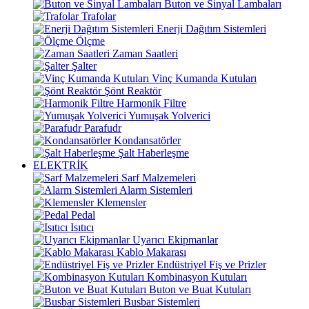
Buton ve Sinyal Lambaları
Trafolar
Enerji Dağıtım Sistemleri
Ölçme
Zaman Saatleri
Şalter
Vinç Kumanda Kutuları
Şönt Reaktör
Harmonik Filtre
Yumuşak Yolverici
Parafudr
Kondansatörler
Şalt Haberleşme
ELEKTRİK
Sarf Malzemeleri
Alarm Sistemleri
Klemensler
Pedal
Isıtıcı
Uyarıcı Ekipmanlar
Kablo Makarası
Endüstriyel Fiş ve Prizler
Kombinasyon Kutuları
Buton ve Buat Kutuları
Busbar Sistemleri