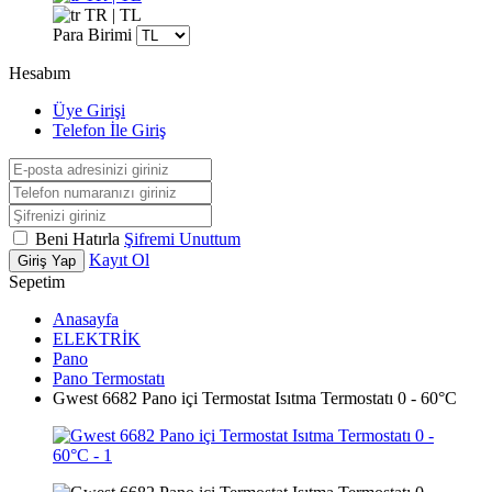
TR | TL
Para Birimi
Hesabım
Üye Girişi
Telefon İle Giriş
Beni Hatırla
Şifremi Unuttum
Kayıt Ol
Giriş Yap
Sepetim
Anasayfa
ELEKTRİK
Pano
Pano Termostatı
Gwest 6682 Pano içi Termostat Isıtma Termostatı 0 - 60°C