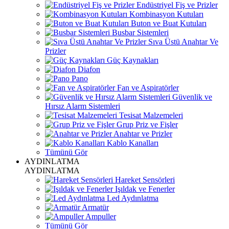
Endüstriyel Fiş ve Prizler
Kombinasyon Kutuları
Buton ve Buat Kutuları
Busbar Sistemleri
Sıva Üstü Anahtar Ve
Prizler
Güç Kaynakları
Diafon
Pano
Fan ve Aspiratörler
Güvenlik ve
Hırsız Alarm Sistemleri
Tesisat Malzemeleri
Grup Priz ve Fişler
Anahtar ve Prizler
Kablo Kanalları
Tümünü Gör
AYDINLATMA
AYDINLATMA
Hareket Sensörleri
Işıldak ve Fenerler
Led Aydınlatma
Armatür
Ampuller
Tümünü Gör