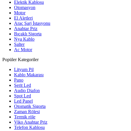
Elektik Kablosu
Otomasyon
Motor
El Aletleri
Araç Şarj İstasyonu
Anahtar Priz
Bıçaklı Sigorta
Nya Kablo
Şalter
Ac Motor
Popüler Kategoriler
Lityum Pil
Kablo Makarası
Pano
Şerit Led
Audio Diafon
Spot Led
Led Panel
Otomatik Sigorta
Zaman Rölesi
Termik röle
Viko Anahtar Priz
Telefon Kablosu