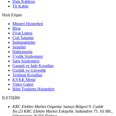
Data Kablosu
Ttr Kablo
Hızlı Erişim
Müşteri Hizmetleri
Blog
Fiyat Listesi
Çok Satanlar
İndirimdekiler
Sepetim
Hakkımızda
Üyelik Sözleşmesi
Satış Sözleşmesi
Garanti ve İade Koşulları
Gizlilik ve Güvenlik
Teslimat Koşulları
KVKK Metni
Video Galeri
Bilgi Toplumu Hizmetleri
İLETİŞİM
KRC Elektro Market Organize Sanayi Bölgesi 9. Cadde
No:23 KRC Elektro Market Eskişehir, Sultandere 75. Yıl Mh.,
Odunpazarı 26250 Türkiye