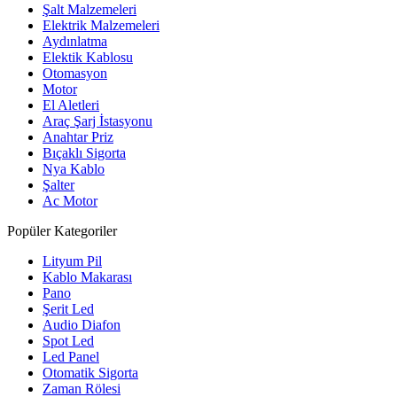
Şalt Malzemeleri
Elektrik Malzemeleri
Aydınlatma
Elektik Kablosu
Otomasyon
Motor
El Aletleri
Araç Şarj İstasyonu
Anahtar Priz
Bıçaklı Sigorta
Nya Kablo
Şalter
Ac Motor
Popüler Kategoriler
Lityum Pil
Kablo Makarası
Pano
Şerit Led
Audio Diafon
Spot Led
Led Panel
Otomatik Sigorta
Zaman Rölesi