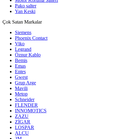
Motor Koruma Şalteri
Pako şalter
Yan Keski
Çok Satan Markalar
Siemens
Phoenix Contact
Viko
Legrand
Öznur Kablo
Bemis
Emas
Entes
Gwest
Grup Arge
Mavili
Metop
Schneider
FLENDER
INNOMOTICS
ZAZU
ZİGAR
LOSPAR
ALCU
3M