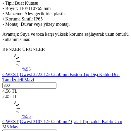
• Tipi: Buat Kutusu
• Boyut: 110×110×65 mm
• Malzeme: Alev geciktirici plastik
• Koruma Sınıfı: IP65
• Montaj: Duvar veya yüzey montajı
Avantajı: Suya ve toza karşı yüksek koruma sağlayarak uzun ömürlü
kullanım sunar.
BENZER ÜRÜNLER
%
55
GWEST
Gwest 3223 1.50-2.50mm Faston Tip Dişi Kablo Ucu
Tam İzoleli Mavi
4,56
TL
2,05
TL
%
55
GWEST
Gwest 3107 1.50-2.50mm² Çatal Tip İzoleli Kablo Ucu
M5 Mavi