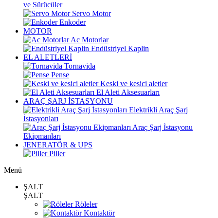
ve Sürücüler
Servo Motor
Enkoder
MOTOR
Ac Motorlar
Endüstriyel Kaplin
EL ALETLERİ
Tornavida
Pense
Keski ve kesici aletler
El Aleti Aksesuarları
ARAÇ ŞARJ İSTASYONU
Elektrikli Araç Şarj
İstasyonları
Araç Şarj İstasyonu
Ekipmanları
JENERATÖR & UPS
Piller
Menü
ŞALT
ŞALT
Röleler
Kontaktör