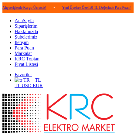
lerde Kargo Ücretsiz!
•
Yeni Üyelere Özel 50 TL Değerinde Para Puan!
•
5.0
AnaSayfa
Siparişlerim
Hakkımızda
Şubelerimiz
İletişim
Para Puan
Markalar
KRC Toptan
Fiyat Listesi
Favoriler
TR − TL
TL
USD
EUR