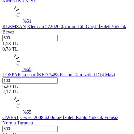
Kırmızı KYK 301
%
51
KLEMSAN
Klemsan 572020 0,75mm Çift Girişli İzoleli Yüksük
Beyaz
1,58
TL
0,78
TL
%
65
LOSPAR
Lospar İKFD 2488 Faston Tam İzoleli Dişi Mavi
6,20
TL
2,17
TL
%
55
GWEST
Gwest 2008 4.00mm² İzoleli Kablo Yüksük Fransız
Normu Turuncu