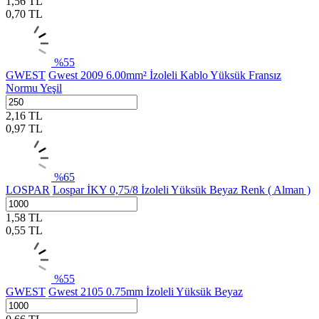
1,56
TL
0,70
TL
%
55
GWEST
Gwest 2009 6.00mm² İzoleli Kablo Yüksük Fransız
Normu Yeşil
2,16
TL
0,97
TL
%
65
LOSPAR
Lospar İKY 0,75/8 İzoleli Yüksük Beyaz Renk ( Alman )
1,58
TL
0,55
TL
%
55
GWEST
Gwest 2105 0.75mm İzoleli Yüksük Beyaz