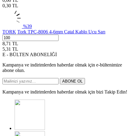
0,66
TL
0,30
TL
%
39
TORK
Tork TPÇ-8006 4-6mm Çatal Kablo Ucu Sarı
8,71
TL
5,31
TL
E - BÜLTEN ABONELİĞİ
Kampanya ve indirimlerden haberdar olmak için e-bültenimize
abone olun.
ABONE OL
Kampanya ve indirimlerden haberdar olmak için bizi Takip Edin!