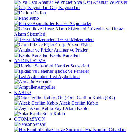
Sıva Üstü Anahtar Ve Prizler
Güç Kaynakları
Diafon
Pano
Fan ve Aspiratörler
Güvenlik ve Hırsız
Alarm Sistemleri
Tesisat Malzemeleri
Grup Priz ve Fişler
Anahtar ve Prizler
Kablo Kanalları
AYDINLATMA
Hareket Sensörleri
Işıldak ve Fenerler
Led Aydınlatma
Armatür
Ampuller
KABLO
Orta Gerilim Kablo (OG)
Alçak Gerilim Kablo
Zayıf Akım Kablo
Solar Kablo
OTOMASYON
Sensör
Hız Kontrol Cihazları