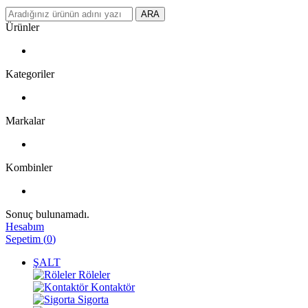
ARA
Ürünler
Kategoriler
Markalar
Kombinler
Sonuç bulunamadı.
Hesabım
Sepetim
(
0
)
ŞALT
Röleler
Kontaktör
Sigorta