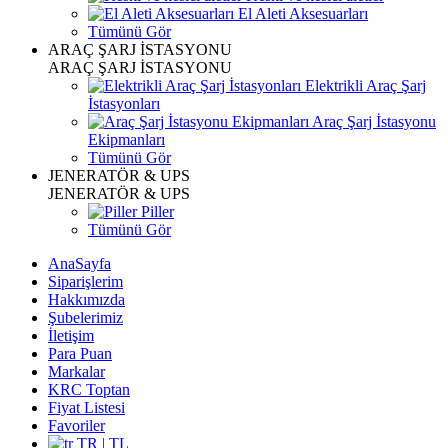
El Aleti Aksesuarları
Tümünü Gör
ARAÇ ŞARJ İSTASYONU
ARAÇ ŞARJ İSTASYONU
Elektrikli Araç Şarj
İstasyonları
Araç Şarj İstasyonu
Ekipmanları
Tümünü Gör
JENERATÖR & UPS
JENERATÖR & UPS
Piller
Tümünü Gör
AnaSayfa
Siparişlerim
Hakkımızda
Şubelerimiz
İletişim
Para Puan
Markalar
KRC Toptan
Fiyat Listesi
Favoriler
TR | TL