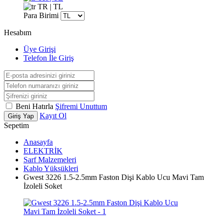
TR | TL
Para Birimi
Hesabım
Üye Girişi
Telefon İle Giriş
Beni Hatırla
Şifremi Unuttum
Kayıt Ol
Giriş Yap
Sepetim
Anasayfa
ELEKTRİK
Sarf Malzemeleri
Kablo Yüksükleri
Gwest 3226 1.5-2.5mm Faston Dişi Kablo Ucu Mavi Tam
İzoleli Soket