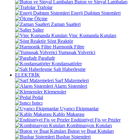
Buton ve Sinyal Lambaları
Trafolar
Enerji Dağıtım Sistemleri
Ölçme
Zaman Saatleri
Şalter
Vinç Kumanda Kutuları
Şönt Reaktör
Harmonik Filtre
Yumuşak Yolverici
Parafudr
Kondansatörler
Şalt Haberleşme
ELEKTRİK
Sarf Malzemeleri
Alarm Sistemleri
Klemensler
Pedal
Isıtıcı
Uyarıcı Ekipmanlar
Kablo Makarası
Endüstriyel Fiş ve Prizler
Kombinasyon Kutuları
Buton ve Buat Kutuları
Busbar Sistemleri