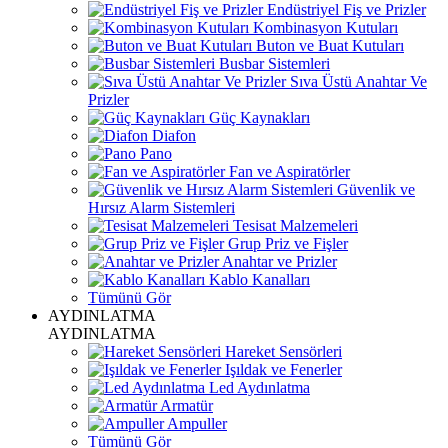
Endüstriyel Fiş ve Prizler
Kombinasyon Kutuları
Buton ve Buat Kutuları
Busbar Sistemleri
Sıva Üstü Anahtar Ve
Prizler
Güç Kaynakları
Diafon
Pano
Fan ve Aspiratörler
Güvenlik ve
Hırsız Alarm Sistemleri
Tesisat Malzemeleri
Grup Priz ve Fişler
Anahtar ve Prizler
Kablo Kanalları
Tümünü Gör
AYDINLATMA
AYDINLATMA
Hareket Sensörleri
Işıldak ve Fenerler
Led Aydınlatma
Armatür
Ampuller
Tümünü Gör