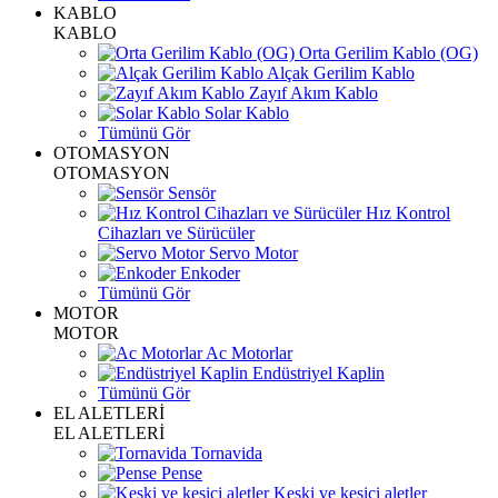
KABLO
KABLO
Orta Gerilim Kablo (OG)
Alçak Gerilim Kablo
Zayıf Akım Kablo
Solar Kablo
Tümünü Gör
OTOMASYON
OTOMASYON
Sensör
Hız Kontrol
Cihazları ve Sürücüler
Servo Motor
Enkoder
Tümünü Gör
MOTOR
MOTOR
Ac Motorlar
Endüstriyel Kaplin
Tümünü Gör
EL ALETLERİ
EL ALETLERİ
Tornavida
Pense
Keski ve kesici aletler