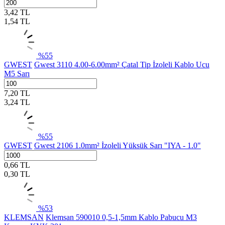
3,42
TL
1,54
TL
%
55
GWEST
Gwest 3110 4.00-6.00mm² Çatal Tip İzoleli Kablo Ucu
M5 Sarı
7,20
TL
3,24
TL
%
55
GWEST
Gwest 2106 1.0mm² İzoleli Yüksük Sarı "IYA - 1.0"
0,66
TL
0,30
TL
%
53
KLEMSAN
Klemsan 590010 0,5-1,5mm Kablo Pabucu M3