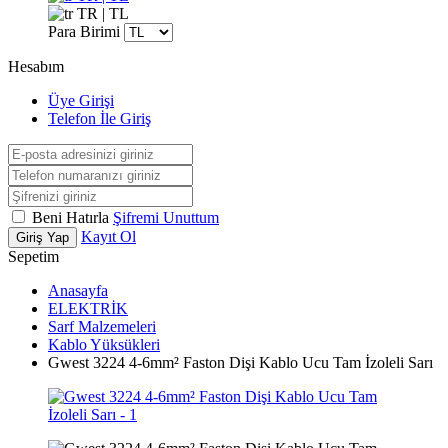
TR | TL
Para Birimi
Hesabım
Üye Girişi
Telefon İle Giriş
Beni Hatırla
Şifremi Unuttum
Kayıt Ol
Giriş Yap
Sepetim
Anasayfa
ELEKTRİK
Sarf Malzemeleri
Kablo Yüksükleri
Gwest 3224 4-6mm² Faston Dişi Kablo Ucu Tam İzoleli Sarı