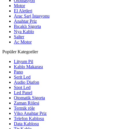
Otomasyon
Motor
El Aletleri
Araç Şarj İstasyonu
Anahtar Priz
Bıçaklı Sigorta
Nya Kablo
Şalter
Ac Motor
Popüler Kategoriler
Lityum Pil
Kablo Makarası
Pano
Şerit Led
Audio Diafon
Spot Led
Led Panel
Otomatik Sigorta
Zaman Rölesi
Termik röle
Viko Anahtar Priz
Telefon Kablosu
Data Kablosu
Ttr Kablo