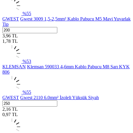
%
55
GWEST
Gwest 3009 1,5-2,5mm² Kablo Pabucu M5 Mavi Yuvarlak
Tip
3,96
TL
1,78
TL
%
53
KLEMSAN
Klemsan 590033 4-6mm Kablo Pabucu M8 Sarı KYK
806
%
55
GWEST
Gwest 2110 6.0mm² İzoleli Yüksük Siyah
2,16
TL
0,97
TL