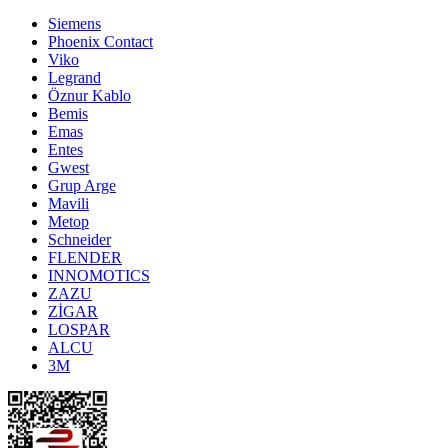
Siemens
Phoenix Contact
Viko
Legrand
Öznur Kablo
Bemis
Emas
Entes
Gwest
Grup Arge
Mavili
Metop
Schneider
FLENDER
INNOMOTICS
ZAZU
ZİGAR
LOSPAR
ALCU
3M