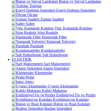
Buton ve Sinyal Lambaları
Trafolar
Enerji Dağıtım Sistemleri
Ölçme
Zaman Saatleri
Şalter
Vinç Kumanda Kutuları
Şönt Reaktör
Harmonik Filtre
Yumuşak Yolverici
Parafudr
Kondansatörler
Şalt Haberleşme
ELEKTRİK
Sarf Malzemeleri
Alarm Sistemleri
Klemensler
Pedal
Isıtıcı
Uyarıcı Ekipmanlar
Kablo Makarası
Endüstriyel Fiş ve Prizler
Kombinasyon Kutuları
Buton ve Buat Kutuları
Busbar Sistemleri