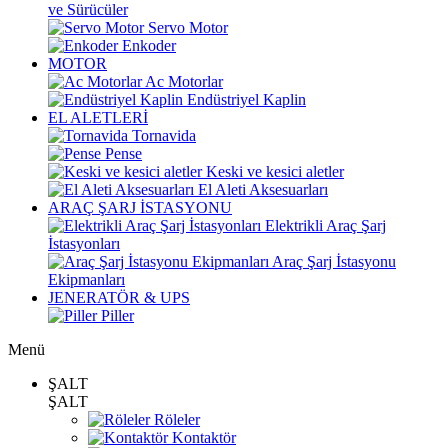
ve Sürücüler
Servo Motor
Enkoder
MOTOR
Ac Motorlar
Endüstriyel Kaplin
EL ALETLERİ
Tornavida
Pense
Keski ve kesici aletler
El Aleti Aksesuarları
ARAÇ ŞARJ İSTASYONU
Elektrikli Araç Şarj
İstasyonları
Araç Şarj İstasyonu
Ekipmanları
JENERATÖR & UPS
Piller
Menü
ŞALT
ŞALT
Röleler
Kontaktör