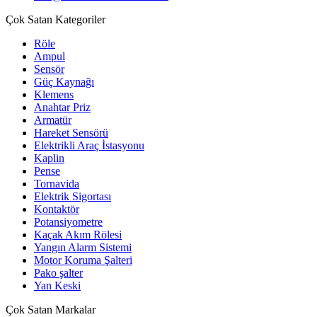
Çok Satan Kategoriler
Röle
Ampul
Sensör
Güç Kaynağı
Klemens
Anahtar Priz
Armatür
Hareket Sensörü
Elektrikli Araç İstasyonu
Kaplin
Pense
Tornavida
Elektrik Sigortası
Kontaktör
Potansiyometre
Kaçak Akım Rölesi
Yangın Alarm Sistemi
Motor Koruma Şalteri
Pako şalter
Yan Keski
Çok Satan Markalar