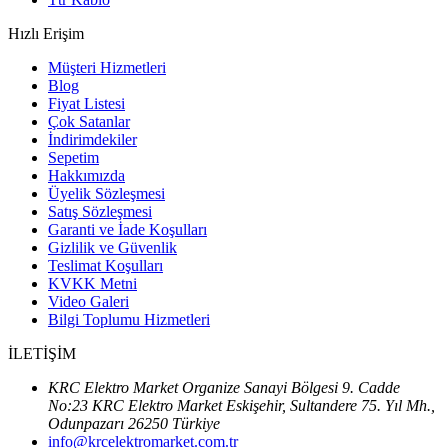
Hızlı Erişim
Müşteri Hizmetleri
Blog
Fiyat Listesi
Çok Satanlar
İndirimdekiler
Sepetim
Hakkımızda
Üyelik Sözleşmesi
Satış Sözleşmesi
Garanti ve İade Koşulları
Gizlilik ve Güvenlik
Teslimat Koşulları
KVKK Metni
Video Galeri
Bilgi Toplumu Hizmetleri
İLETİŞİM
KRC Elektro Market Organize Sanayi Bölgesi 9. Cadde
No:23 KRC Elektro Market Eskişehir, Sultandere 75. Yıl Mh.,
Odunpazarı 26250 Türkiye
info@krcelektromarket.com.tr