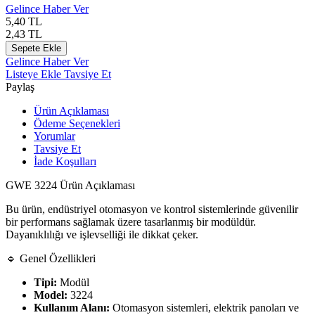
Gelince Haber Ver
5,40
TL
2,43
TL
Sepete Ekle
Gelince Haber Ver
Listeye Ekle
Tavsiye Et
Paylaş
Ürün Açıklaması
Ödeme Seçenekleri
Yorumlar
Tavsiye Et
İade Koşulları
GWE 3224 Ürün Açıklaması
Bu ürün, endüstriyel otomasyon ve kontrol sistemlerinde güvenilir
bir performans sağlamak üzere tasarlanmış bir modüldür.
Dayanıklılığı ve işlevselliği ile dikkat çeker.
🔹 Genel Özellikleri
Tipi:
Modül
Model:
3224
Kullanım Alanı:
Otomasyon sistemleri, elektrik panoları ve