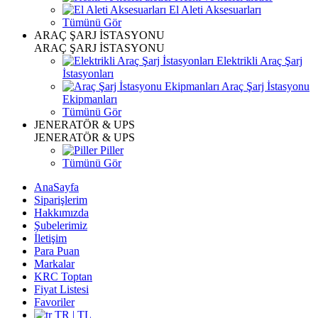
El Aleti Aksesuarları
Tümünü Gör
ARAÇ ŞARJ İSTASYONU
ARAÇ ŞARJ İSTASYONU
Elektrikli Araç Şarj
İstasyonları
Araç Şarj İstasyonu
Ekipmanları
Tümünü Gör
JENERATÖR & UPS
JENERATÖR & UPS
Piller
Tümünü Gör
AnaSayfa
Siparişlerim
Hakkımızda
Şubelerimiz
İletişim
Para Puan
Markalar
KRC Toptan
Fiyat Listesi
Favoriler
TR | TL