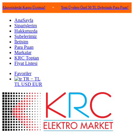
lerde Kargo Ücretsiz!
•
Yeni Üyelere Özel 50 TL Değerinde Para Puan!
•
5.0
AnaSayfa
Siparişlerim
Hakkımızda
Şubelerimiz
İletişim
Para Puan
Markalar
KRC Toptan
Fiyat Listesi
Favoriler
TR − TL
TL
USD
EUR