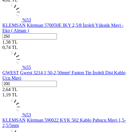
%
53
KLEMSAN
Klemsan 570050E IKY 2,5/8 İzoleli Yüksük Mavi -
Eko ( Alman )
1,58
TL
0,74
TL
%
55
GWEST
Gwest 3214 1,50-2,50mm² Faston Tip İzoleli Dişi Kablo
Ucu Mavi
2,64
TL
1,19
TL
%
53
KLEMSAN
Klemsan 590022 KYK 502 Kablo Pabucu Mavi 1,5-
2,5/5mm