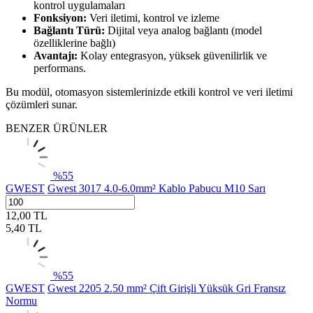
kontrol uygulamaları
Fonksiyon:
Veri iletimi, kontrol ve izleme
Bağlantı Türü:
Dijital veya analog bağlantı (model
özelliklerine bağlı)
Avantajı:
Kolay entegrasyon, yüksek güvenilirlik ve
performans.
Bu modül, otomasyon sistemlerinizde etkili kontrol ve veri iletimi
çözümleri sunar.
BENZER ÜRÜNLER
%
55
GWEST
Gwest 3017 4.0-6.0mm² Kablo Pabucu M10 Sarı
12,00
TL
5,40
TL
%
55
GWEST
Gwest 2205 2.50 mm² Çift Girişli Yüksük Gri Fransız
Normu