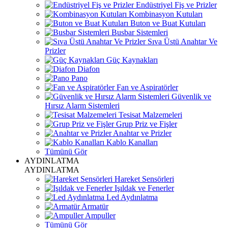
Endüstriyel Fiş ve Prizler
Kombinasyon Kutuları
Buton ve Buat Kutuları
Busbar Sistemleri
Sıva Üstü Anahtar Ve
Prizler
Güç Kaynakları
Diafon
Pano
Fan ve Aspiratörler
Güvenlik ve
Hırsız Alarm Sistemleri
Tesisat Malzemeleri
Grup Priz ve Fişler
Anahtar ve Prizler
Kablo Kanalları
Tümünü Gör
AYDINLATMA
AYDINLATMA
Hareket Sensörleri
Işıldak ve Fenerler
Led Aydınlatma
Armatür
Ampuller
Tümünü Gör