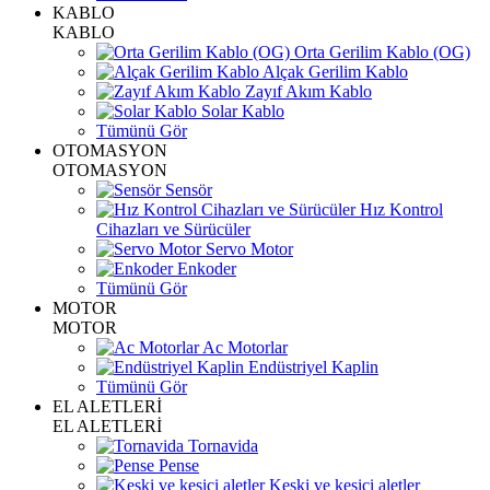
KABLO
KABLO
Orta Gerilim Kablo (OG)
Alçak Gerilim Kablo
Zayıf Akım Kablo
Solar Kablo
Tümünü Gör
OTOMASYON
OTOMASYON
Sensör
Hız Kontrol
Cihazları ve Sürücüler
Servo Motor
Enkoder
Tümünü Gör
MOTOR
MOTOR
Ac Motorlar
Endüstriyel Kaplin
Tümünü Gör
EL ALETLERİ
EL ALETLERİ
Tornavida
Pense
Keski ve kesici aletler