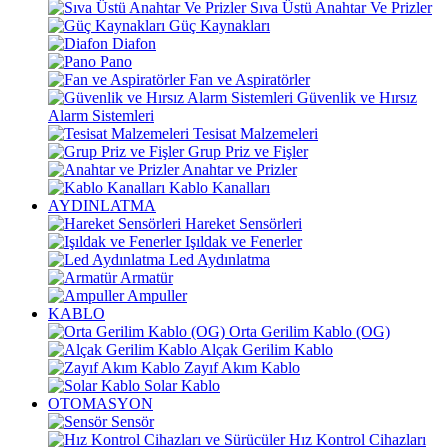
Sıva Üstü Anahtar Ve Prizler
Güç Kaynakları
Diafon
Pano
Fan ve Aspiratörler
Güvenlik ve Hırsız
Alarm Sistemleri
Tesisat Malzemeleri
Grup Priz ve Fişler
Anahtar ve Prizler
Kablo Kanalları
AYDINLATMA
Hareket Sensörleri
Işıldak ve Fenerler
Led Aydınlatma
Armatür
Ampuller
KABLO
Orta Gerilim Kablo (OG)
Alçak Gerilim Kablo
Zayıf Akım Kablo
Solar Kablo
OTOMASYON
Sensör
Hız Kontrol Cihazları