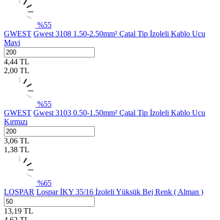
%
55
GWEST
Gwest 3108 1.50-2.50mm² Çatal Tip İzoleli Kablo Ucu
Mavi
4,44
TL
2,00
TL
%
55
GWEST
Gwest 3103 0.50-1.50mm² Çatal Tip İzoleli Kablo Ucu
Kırmızı
3,06
TL
1,38
TL
%
65
LOSPAR
Lospar İKY 35/16 İzoleli Yüksük Bej Renk ( Alman )
13,19
TL
4,62
TL