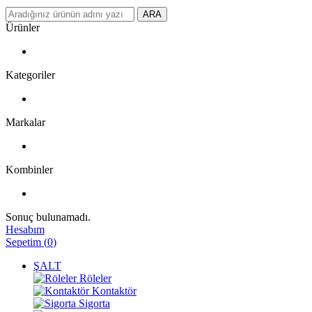
ARA
Ürünler
Kategoriler
Markalar
Kombinler
Sonuç bulunamadı.
Hesabım
Sepetim
(
0
)
ŞALT
Röleler
Kontaktör
Sigorta