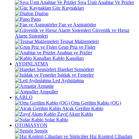
Sıva Üstü Anahtar Ve Prizler
Güç Kaynakları
Diafon
Pano
Fan ve Aspiratörler
Güvenlik ve Hırsız
Alarm Sistemleri
Tesisat Malzemeleri
Grup Priz ve Fişler
Anahtar ve Prizler
Kablo Kanalları
AYDINLATMA
Hareket Sensörleri
Işıldak ve Fenerler
Led Aydınlatma
Armatür
Ampuller
KABLO
Orta Gerilim Kablo (OG)
Alçak Gerilim Kablo
Zayıf Akım Kablo
Solar Kablo
OTOMASYON
Sensör
Hız Kontrol Cihazları