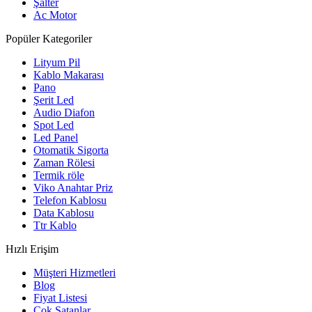
Şalter
Ac Motor
Popüler Kategoriler
Lityum Pil
Kablo Makarası
Pano
Şerit Led
Audio Diafon
Spot Led
Led Panel
Otomatik Sigorta
Zaman Rölesi
Termik röle
Viko Anahtar Priz
Telefon Kablosu
Data Kablosu
Ttr Kablo
Hızlı Erişim
Müşteri Hizmetleri
Blog
Fiyat Listesi
Çok Satanlar