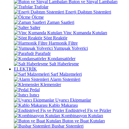
Buton ve Sinyal Lambaları
Trafolar
Enerji Dağıtım Sistemleri
Ölçme
Zaman Saatleri
Şalter
Vinç Kumanda Kutuları
Şönt Reaktör
Harmonik Filtre
Yumuşak Yolverici
Parafudr
Kondansatörler
Şalt Haberleşme
ELEKTRİK
Sarf Malzemeleri
Alarm Sistemleri
Klemensler
Pedal
Isıtıcı
Uyarıcı Ekipmanlar
Kablo Makarası
Endüstriyel Fiş ve Prizler
Kombinasyon Kutuları
Buton ve Buat Kutuları
Busbar Sistemleri