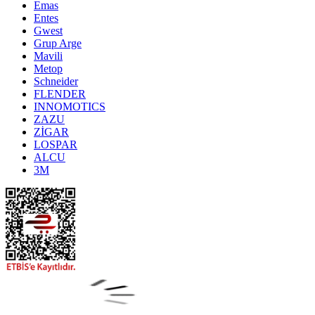
Emas
Entes
Gwest
Grup Arge
Mavili
Metop
Schneider
FLENDER
INNOMOTICS
ZAZU
ZİGAR
LOSPAR
ALCU
3M