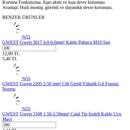
Koruma Fonksiyonu: Aşırı akım ve kısa devre koruması
Avantajı: Hızlı montaj, güvenli ve dayanıklı devre koruması.
BENZER ÜRÜNLER
%
55
GWEST
Gwest 3017 4.0-6.0mm² Kablo Pabucu M10 Sarı
12,00
TL
5,40
TL
%
55
GWEST
Gwest 2205 2.50 mm² Çift Girişli Yüksük Gri Fransız
Normu
%
55
GWEST
Gwest 3108 1.50-2.50mm² Çatal Tip İzoleli Kablo Ucu
Mavi