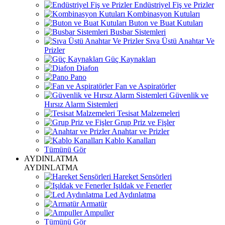
Endüstriyel Fiş ve Prizler
Kombinasyon Kutuları
Buton ve Buat Kutuları
Busbar Sistemleri
Sıva Üstü Anahtar Ve
Prizler
Güç Kaynakları
Diafon
Pano
Fan ve Aspiratörler
Güvenlik ve
Hırsız Alarm Sistemleri
Tesisat Malzemeleri
Grup Priz ve Fişler
Anahtar ve Prizler
Kablo Kanalları
Tümünü Gör
AYDINLATMA
AYDINLATMA
Hareket Sensörleri
Işıldak ve Fenerler
Led Aydınlatma
Armatür
Ampuller
Tümünü Gör