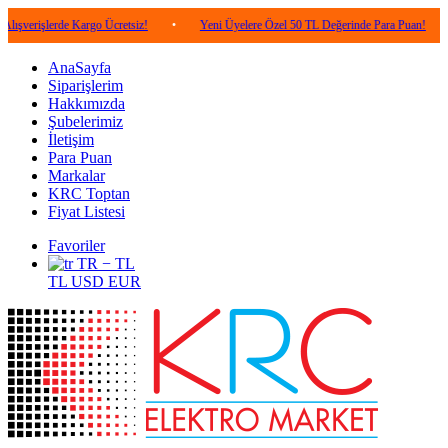
erde Kargo Ücretsiz!
•
Yeni Üyelere Özel 50 TL Değerinde Para Puan!
•
5.00
AnaSayfa
Siparişlerim
Hakkımızda
Şubelerimiz
İletişim
Para Puan
Markalar
KRC Toptan
Fiyat Listesi
Favoriler
TR − TL
TL
USD
EUR