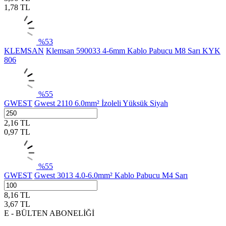
1,78
TL
%
53
KLEMSAN
Klemsan 590033 4-6mm Kablo Pabucu M8 Sarı KYK
806
%
55
GWEST
Gwest 2110 6.0mm² İzoleli Yüksük Siyah
2,16
TL
0,97
TL
%
55
GWEST
Gwest 3013 4.0-6.0mm² Kablo Pabucu M4 Sarı
8,16
TL
3,67
TL
E - BÜLTEN ABONELİĞİ