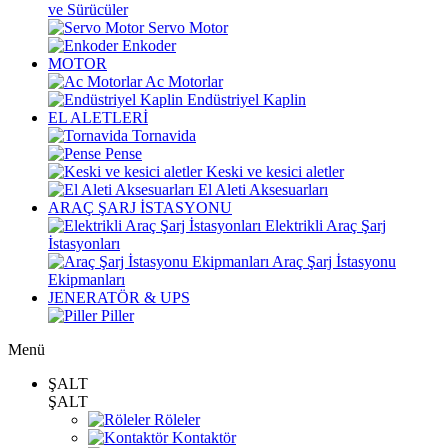
ve Sürücüler
Servo Motor
Enkoder
MOTOR
Ac Motorlar
Endüstriyel Kaplin
EL ALETLERİ
Tornavida
Pense
Keski ve kesici aletler
El Aleti Aksesuarları
ARAÇ ŞARJ İSTASYONU
Elektrikli Araç Şarj
İstasyonları
Araç Şarj İstasyonu
Ekipmanları
JENERATÖR & UPS
Piller
Menü
ŞALT
ŞALT
Röleler
Kontaktör