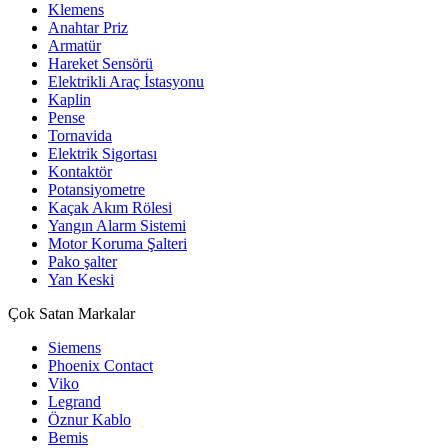
Klemens
Anahtar Priz
Armatür
Hareket Sensörü
Elektrikli Araç İstasyonu
Kaplin
Pense
Tornavida
Elektrik Sigortası
Kontaktör
Potansiyometre
Kaçak Akım Rölesi
Yangın Alarm Sistemi
Motor Koruma Şalteri
Pako şalter
Yan Keski
Çok Satan Markalar
Siemens
Phoenix Contact
Viko
Legrand
Öznur Kablo
Bemis