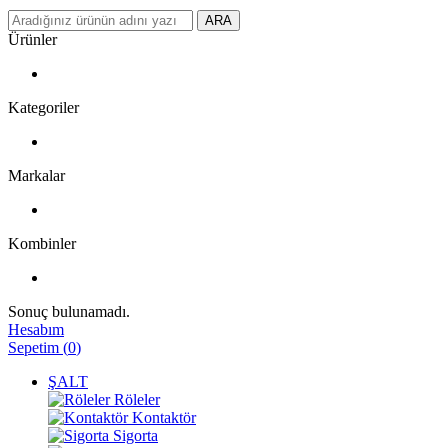
ARA
Ürünler
Kategoriler
Markalar
Kombinler
Sonuç bulunamadı.
Hesabım
Sepetim
(
0
)
ŞALT
Röleler
Kontaktör
Sigorta