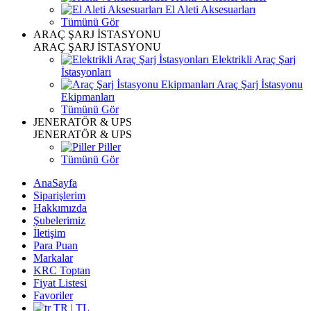
El Aleti Aksesuarları
Tümünü Gör
ARAÇ ŞARJ İSTASYONU
ARAÇ ŞARJ İSTASYONU
Elektrikli Araç Şarj
İstasyonları
Araç Şarj İstasyonu
Ekipmanları
Tümünü Gör
JENERATÖR & UPS
JENERATÖR & UPS
Piller
Tümünü Gör
AnaSayfa
Siparişlerim
Hakkımızda
Şubelerimiz
İletişim
Para Puan
Markalar
KRC Toptan
Fiyat Listesi
Favoriler
TR | TL