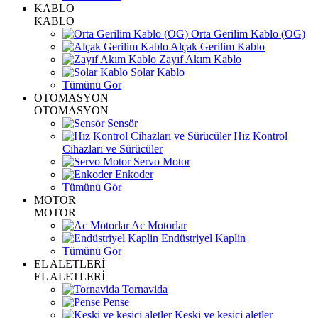
KABLO
KABLO
Orta Gerilim Kablo (OG)
Alçak Gerilim Kablo
Zayıf Akım Kablo
Solar Kablo
Tümünü Gör
OTOMASYON
OTOMASYON
Sensör
Hız Kontrol
Cihazları ve Sürücüler
Servo Motor
Enkoder
Tümünü Gör
MOTOR
MOTOR
Ac Motorlar
Endüstriyel Kaplin
Tümünü Gör
EL ALETLERİ
EL ALETLERİ
Tornavida
Pense
Keski ve kesici aletler