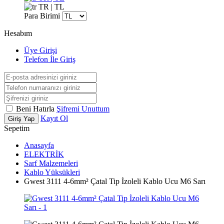
TR | TL
Para Birimi
Hesabım
Üye Girişi
Telefon İle Giriş
Beni Hatırla
Şifremi Unuttum
Kayıt Ol
Giriş Yap
Sepetim
Anasayfa
ELEKTRİK
Sarf Malzemeleri
Kablo Yüksükleri
Gwest 3111 4-6mm² Çatal Tip İzoleli Kablo Ucu M6 Sarı