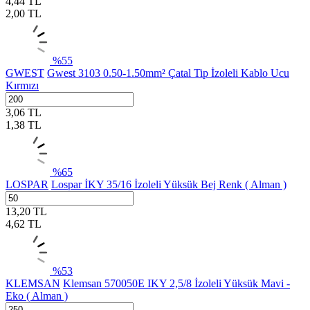
4,44
TL
2,00
TL
%
55
GWEST
Gwest 3103 0.50-1.50mm² Çatal Tip İzoleli Kablo Ucu
Kırmızı
3,06
TL
1,38
TL
%
65
LOSPAR
Lospar İKY 35/16 İzoleli Yüksük Bej Renk ( Alman )
13,20
TL
4,62
TL
%
53
KLEMSAN
Klemsan 570050E IKY 2,5/8 İzoleli Yüksük Mavi -
Eko ( Alman )