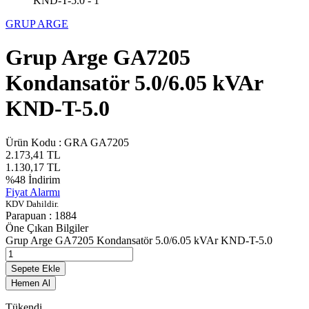
GRUP ARGE
Grup Arge GA7205
Kondansatör 5.0/6.05 kVAr
KND-T-5.0
Ürün Kodu :
GRA GA7205
2.173,41
TL
1.130,17
TL
%
48
İndirim
Fiyat Alarmı
KDV Dahildir.
Parapuan :
1884
Öne Çıkan Bilgiler
Grup Arge GA7205 Kondansatör 5.0/6.05 kVAr KND-T-5.0
Sepete Ekle
Hemen Al
Tükendi