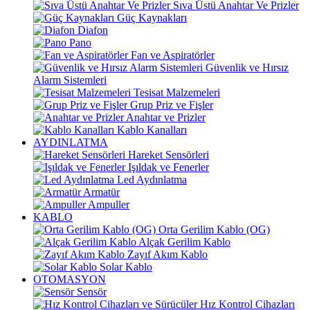
Sıva Üstü Anahtar Ve Prizler
Güç Kaynakları
Diafon
Pano
Fan ve Aspiratörler
Güvenlik ve Hırsız
Alarm Sistemleri
Tesisat Malzemeleri
Grup Priz ve Fişler
Anahtar ve Prizler
Kablo Kanalları
AYDINLATMA
Hareket Sensörleri
Işıldak ve Fenerler
Led Aydınlatma
Armatür
Ampuller
KABLO
Orta Gerilim Kablo (OG)
Alçak Gerilim Kablo
Zayıf Akım Kablo
Solar Kablo
OTOMASYON
Sensör
Hız Kontrol Cihazları