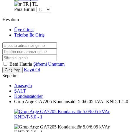
TR | TL
Para Birimi
Hesabım
Üye Girişi
Telefon İle Giriş
Beni Hatırla
Şifremi Unuttum
Kayıt Ol
Giriş Yap
Sepetim
Anasayfa
ŞALT
Kondansatörler
Grup Arge GA7205 Kondansatör 5.0/6.05 kVAr KND-T-5.0