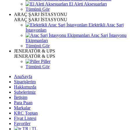
El Aleti Aksesuarları
Tümünü Gör
ARAÇ ŞARJ İSTASYONU
ARAÇ ŞARJ İSTASYONU
Elektrikli Araç Şarj
İstasyonları
Araç Şarj İstasyonu
Ekipmanları
Tümünü Gör
JENERATÖR & UPS
JENERATÖR & UPS
Piller
Tümünü Gör
AnaSayfa
Siparişlerim
Hakkımızda
Şubelerimiz
İletişim
Para Puan
Markalar
KRC Toptan
Fiyat Listesi
Favoriler
TR | TL