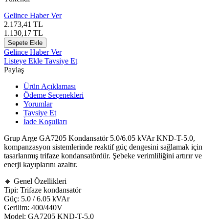
Gelince Haber Ver
2.173,41
TL
1.130,17
TL
Sepete Ekle
Gelince Haber Ver
Listeye Ekle
Tavsiye Et
Paylaş
Ürün Açıklaması
Ödeme Seçenekleri
Yorumlar
Tavsiye Et
İade Koşulları
Grup Arge GA7205 Kondansatör 5.0/6.05 kVAr KND-T-5.0,
kompanzasyon sistemlerinde reaktif güç dengesini sağlamak için
tasarlanmış trifaze kondansatördür. Şebeke verimliliğini artırır ve
enerji kayıplarını azaltır.
🔹 Genel Özellikleri
Tipi: Trifaze kondansatör
Güç: 5.0 / 6.05 kVAr
Gerilim: 400/440V
Model: GA7205 KND-T-5.0