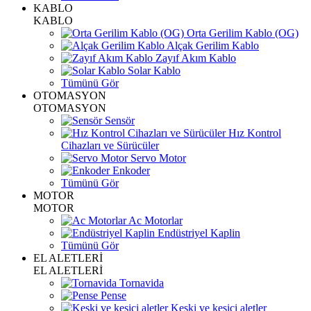
KABLO
KABLO
Orta Gerilim Kablo (OG)
Alçak Gerilim Kablo
Zayıf Akım Kablo
Solar Kablo
Tümünü Gör
OTOMASYON
OTOMASYON
Sensör
Hız Kontrol
Cihazları ve Sürücüler
Servo Motor
Enkoder
Tümünü Gör
MOTOR
MOTOR
Ac Motorlar
Endüstriyel Kaplin
Tümünü Gör
EL ALETLERİ
EL ALETLERİ
Tornavida
Pense
Keski ve kesici aletler