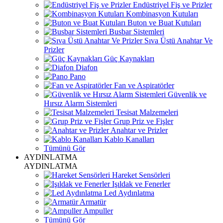
Endüstriyel Fiş ve Prizler
Kombinasyon Kutuları
Buton ve Buat Kutuları
Busbar Sistemleri
Sıva Üstü Anahtar Ve
Prizler
Güç Kaynakları
Diafon
Pano
Fan ve Aspiratörler
Güvenlik ve
Hırsız Alarm Sistemleri
Tesisat Malzemeleri
Grup Priz ve Fişler
Anahtar ve Prizler
Kablo Kanalları
Tümünü Gör
AYDINLATMA
AYDINLATMA
Hareket Sensörleri
Işıldak ve Fenerler
Led Aydınlatma
Armatür
Ampuller
Tümünü Gör