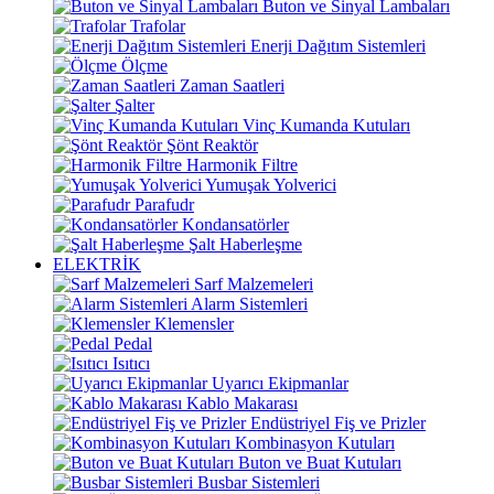
Buton ve Sinyal Lambaları
Trafolar
Enerji Dağıtım Sistemleri
Ölçme
Zaman Saatleri
Şalter
Vinç Kumanda Kutuları
Şönt Reaktör
Harmonik Filtre
Yumuşak Yolverici
Parafudr
Kondansatörler
Şalt Haberleşme
ELEKTRİK
Sarf Malzemeleri
Alarm Sistemleri
Klemensler
Pedal
Isıtıcı
Uyarıcı Ekipmanlar
Kablo Makarası
Endüstriyel Fiş ve Prizler
Kombinasyon Kutuları
Buton ve Buat Kutuları
Busbar Sistemleri