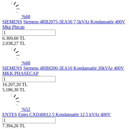
%
68
SIEMENS
Siemens 4RB2075-3EA50 7,5kVAr Kondansatör 400V
Mkp Phicap
6.369,60
TL
2.038,27
TL
%
68
SIEMENS
Siemens 4RB8200-3EA10 Kondansatör 20kVAr 400V
MKK PHASECAP
16.207,20
TL
5.186,30
TL
%
52
ENTES
Entes CXD40012,5 Kondansatör 12,5 kVAr 400V
7.394,26
TL