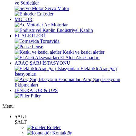
ve Sürücüler
Servo Motor
Enkoder
MOTOR
Ac Motorlar
Endüstriyel Kaplin
EL ALETLERİ
Tornavida
Pense
Keski ve kesici aletler
El Aleti Aksesuarları
ARAÇ ŞARJ İSTASYONU
Elektrikli Araç Şarj
İstasyonları
Araç Şarj İstasyonu
Ekipmanları
JENERATÖR & UPS
Piller
Menü
ŞALT
ŞALT
Röleler
Kontaktör