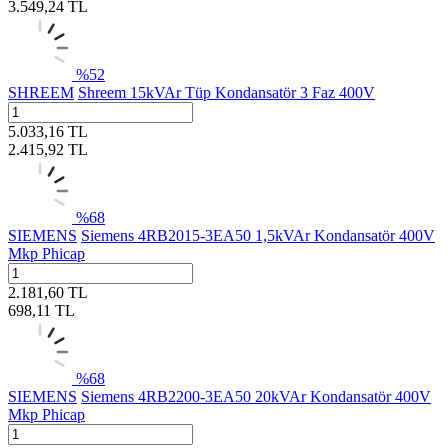
3.549,24
TL
%
52
SHREEM
Shreem 15kVAr Tüp Kondansatör 3 Faz 400V
5.033,16
TL
2.415,92
TL
%
68
SIEMENS
Siemens 4RB2015-3EA50 1,5kVAr Kondansatör 400V
Mkp Phicap
2.181,60
TL
698,11
TL
%
68
SIEMENS
Siemens 4RB2200-3EA50 20kVAr Kondansatör 400V
Mkp Phicap