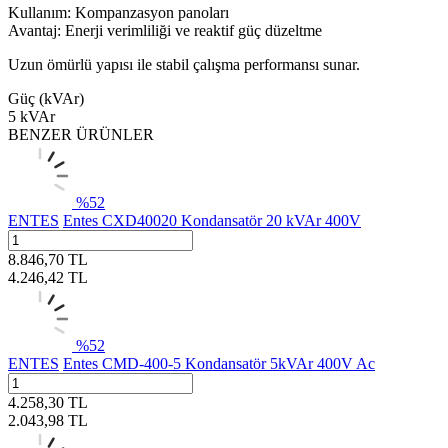
Kullanım: Kompanzasyon panoları
Avantaj: Enerji verimliliği ve reaktif güç düzeltme
Uzun ömürlü yapısı ile stabil çalışma performansı sunar.
Güç (kVAr)
5 kVAr
BENZER ÜRÜNLER
%
52
ENTES
Entes CXD40020 Kondansatör 20 kVAr 400V
8.846,70
TL
4.246,42
TL
%
52
ENTES
Entes CMD-400-5 Kondansatör 5kVAr 400V Ac
4.258,30
TL
2.043,98
TL