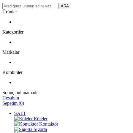
ARA
Ürünler
Kategoriler
Markalar
Kombinler
Sonuç bulunamadı.
Hesabım
Sepetim
(
0
)
ŞALT
Röleler
Kontaktör
Sigorta