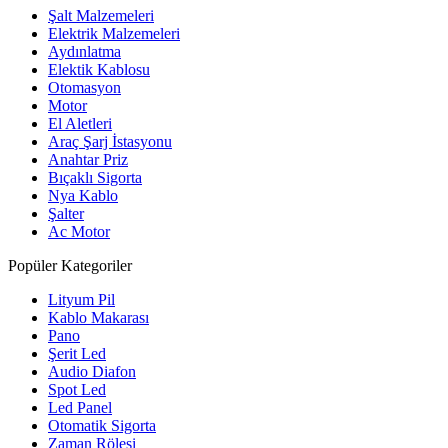
Şalt Malzemeleri
Elektrik Malzemeleri
Aydınlatma
Elektik Kablosu
Otomasyon
Motor
El Aletleri
Araç Şarj İstasyonu
Anahtar Priz
Bıçaklı Sigorta
Nya Kablo
Şalter
Ac Motor
Popüler Kategoriler
Lityum Pil
Kablo Makarası
Pano
Şerit Led
Audio Diafon
Spot Led
Led Panel
Otomatik Sigorta
Zaman Rölesi