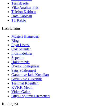
Termik röle
Viko Anahtar Priz
Telefon Kablosu
Data Kablosu
Ttr Kablo
Hızlı Erişim
Müşteri Hizmetleri
Blog
Fiyat Listesi
Çok Satanlar
İndirimdekiler
Sepetim
Hakkımızda
Üyelik Sözleşmesi
Satış Sözleşmesi
Garanti ve İade Koşulları
Gizlilik ve Güvenlik
Teslimat Koşulları
KVKK Metni
Video Galeri
Bilgi Toplumu Hizmetleri
İLETİŞİM