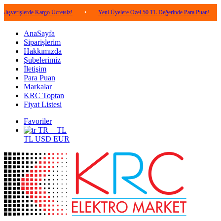
lerde Kargo Ücretsiz!
•
Yeni Üyelere Özel 50 TL Değerinde Para Puan!
•
5.0
AnaSayfa
Siparişlerim
Hakkımızda
Şubelerimiz
İletişim
Para Puan
Markalar
KRC Toptan
Fiyat Listesi
Favoriler
TR − TL
TL
USD
EUR