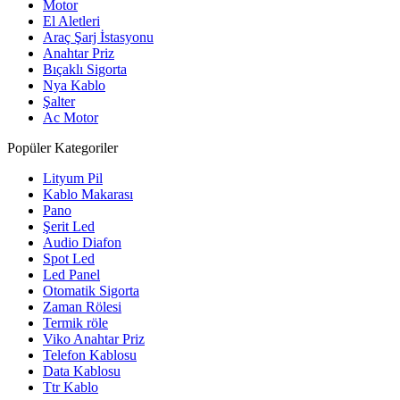
Motor
El Aletleri
Araç Şarj İstasyonu
Anahtar Priz
Bıçaklı Sigorta
Nya Kablo
Şalter
Ac Motor
Popüler Kategoriler
Lityum Pil
Kablo Makarası
Pano
Şerit Led
Audio Diafon
Spot Led
Led Panel
Otomatik Sigorta
Zaman Rölesi
Termik röle
Viko Anahtar Priz
Telefon Kablosu
Data Kablosu
Ttr Kablo