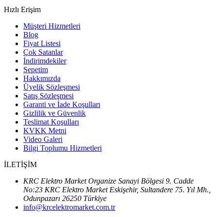
Hızlı Erişim
Müşteri Hizmetleri
Blog
Fiyat Listesi
Çok Satanlar
İndirimdekiler
Sepetim
Hakkımızda
Üyelik Sözleşmesi
Satış Sözleşmesi
Garanti ve İade Koşulları
Gizlilik ve Güvenlik
Teslimat Koşulları
KVKK Metni
Video Galeri
Bilgi Toplumu Hizmetleri
İLETİŞİM
KRC Elektro Market Organize Sanayi Bölgesi 9. Cadde
No:23 KRC Elektro Market Eskişehir, Sultandere 75. Yıl Mh.,
Odunpazarı 26250 Türkiye
info@krcelektromarket.com.tr