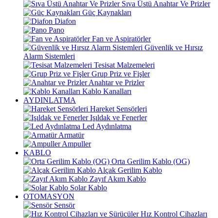
Sıva Üstü Anahtar Ve Prizler
Güç Kaynakları
Diafon
Pano
Fan ve Aspiratörler
Güvenlik ve Hırsız
Alarm Sistemleri
Tesisat Malzemeleri
Grup Priz ve Fişler
Anahtar ve Prizler
Kablo Kanalları
AYDINLATMA
Hareket Sensörleri
Işıldak ve Fenerler
Led Aydınlatma
Armatür
Ampuller
KABLO
Orta Gerilim Kablo (OG)
Alçak Gerilim Kablo
Zayıf Akım Kablo
Solar Kablo
OTOMASYON
Sensör
Hız Kontrol Cihazları