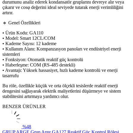
durumunu analiz ederek kondansatör gruplarını devreye alır veya
çıkarır ve cosφ değerini ideal seviyede tutarak enerji verimliliğini
artırır.
🔹 Genel Özellikleri
• Ürün Kodu: GA110
• Model: Smart 12CL/COM
• Kademe Sayısı: 12 kademe
• Kullanım Alanı: Kompanzasyon panoları ve endüstriyel enerji
sistemleri
• Fonksiyon: Otomatik reaktif güç kontrolü
• Haberleşme: COM (RS-485 destekli)
• Avantajı: Yüksek hassasiyet, hızlı kademe kontrolü ve enerji
tasarrufu
Bu röle, özellikle küçük ve orta ölçekli tesislerde reaktif enerji
dengesini sağlayarak elektrik maliyetlerini düşürmeye ve sistem
stabilitesini artırmaya yardımcı olur.
BENZER ÜRÜNLER
%
48
GRUP ARGE
Grup Arge GA127 Reaktif Güç Kontrol Rölesi