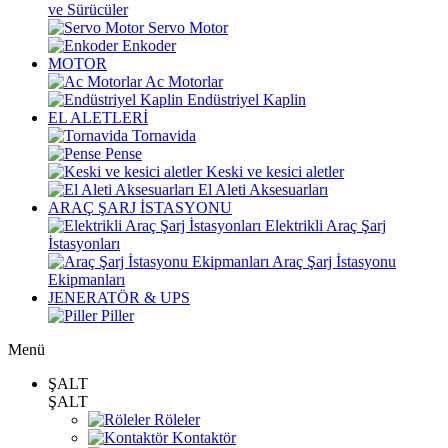
ve Sürücüler
Servo Motor
Enkoder
MOTOR
Ac Motorlar
Endüstriyel Kaplin
EL ALETLERİ
Tornavida
Pense
Keski ve kesici aletler
El Aleti Aksesuarları
ARAÇ ŞARJ İSTASYONU
Elektrikli Araç Şarj
İstasyonları
Araç Şarj İstasyonu
Ekipmanları
JENERATÖR & UPS
Piller
Menü
ŞALT
ŞALT
Röleler
Kontaktör