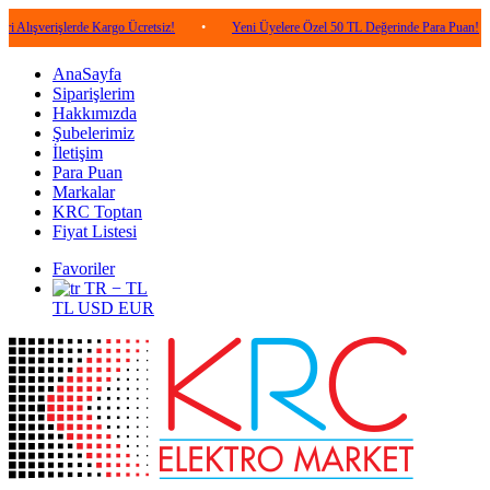
işlerde Kargo Ücretsiz!
•
Yeni Üyelere Özel 50 TL Değerinde Para Puan!
•
5.
AnaSayfa
Siparişlerim
Hakkımızda
Şubelerimiz
İletişim
Para Puan
Markalar
KRC Toptan
Fiyat Listesi
Favoriler
TR − TL
TL
USD
EUR