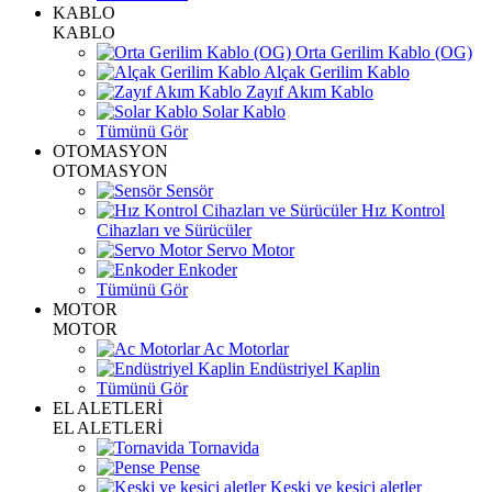
KABLO
KABLO
Orta Gerilim Kablo (OG)
Alçak Gerilim Kablo
Zayıf Akım Kablo
Solar Kablo
Tümünü Gör
OTOMASYON
OTOMASYON
Sensör
Hız Kontrol
Cihazları ve Sürücüler
Servo Motor
Enkoder
Tümünü Gör
MOTOR
MOTOR
Ac Motorlar
Endüstriyel Kaplin
Tümünü Gör
EL ALETLERİ
EL ALETLERİ
Tornavida
Pense
Keski ve kesici aletler