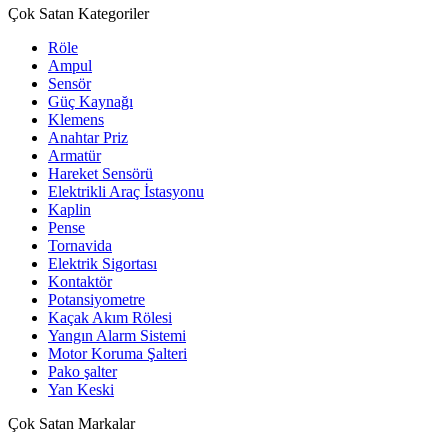
Çok Satan Kategoriler
Röle
Ampul
Sensör
Güç Kaynağı
Klemens
Anahtar Priz
Armatür
Hareket Sensörü
Elektrikli Araç İstasyonu
Kaplin
Pense
Tornavida
Elektrik Sigortası
Kontaktör
Potansiyometre
Kaçak Akım Rölesi
Yangın Alarm Sistemi
Motor Koruma Şalteri
Pako şalter
Yan Keski
Çok Satan Markalar