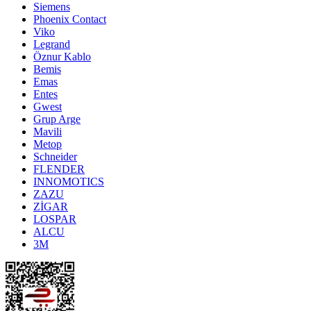
Siemens
Phoenix Contact
Viko
Legrand
Öznur Kablo
Bemis
Emas
Entes
Gwest
Grup Arge
Mavili
Metop
Schneider
FLENDER
INNOMOTICS
ZAZU
ZİGAR
LOSPAR
ALCU
3M