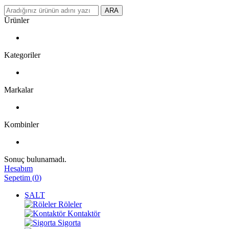
ARA
Ürünler
Kategoriler
Markalar
Kombinler
Sonuç bulunamadı.
Hesabım
Sepetim
(
0
)
ŞALT
Röleler
Kontaktör
Sigorta