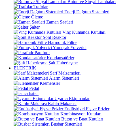
Buton ve Sinyal Lambaları
Trafolar
Enerji Dağıtım Sistemleri
Ölçme
Zaman Saatleri
Şalter
Vinç Kumanda Kutuları
Şönt Reaktör
Harmonik Filtre
Yumuşak Yolverici
Parafudr
Kondansatörler
Şalt Haberleşme
ELEKTRİK
Sarf Malzemeleri
Alarm Sistemleri
Klemensler
Pedal
Isıtıcı
Uyarıcı Ekipmanlar
Kablo Makarası
Endüstriyel Fiş ve Prizler
Kombinasyon Kutuları
Buton ve Buat Kutuları
Busbar Sistemleri