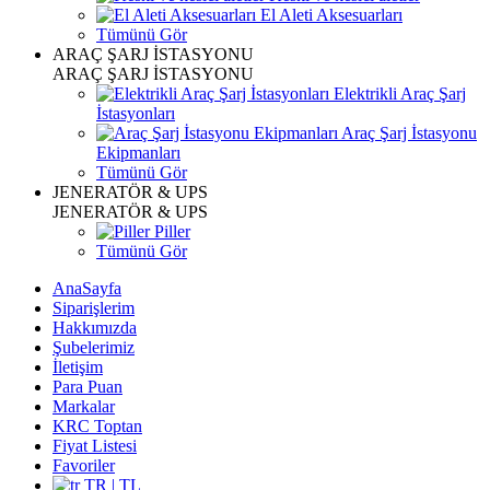
El Aleti Aksesuarları
Tümünü Gör
ARAÇ ŞARJ İSTASYONU
ARAÇ ŞARJ İSTASYONU
Elektrikli Araç Şarj
İstasyonları
Araç Şarj İstasyonu
Ekipmanları
Tümünü Gör
JENERATÖR & UPS
JENERATÖR & UPS
Piller
Tümünü Gör
AnaSayfa
Siparişlerim
Hakkımızda
Şubelerimiz
İletişim
Para Puan
Markalar
KRC Toptan
Fiyat Listesi
Favoriler
TR | TL