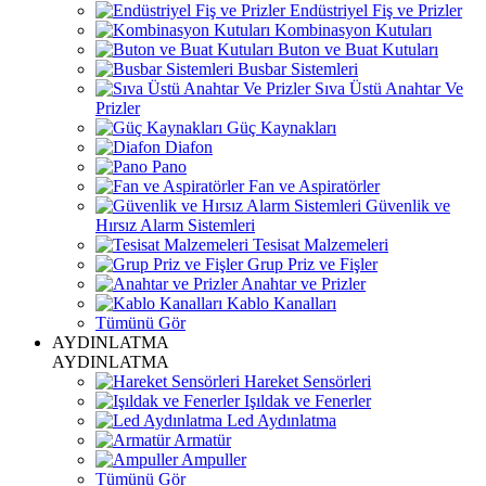
Endüstriyel Fiş ve Prizler
Kombinasyon Kutuları
Buton ve Buat Kutuları
Busbar Sistemleri
Sıva Üstü Anahtar Ve
Prizler
Güç Kaynakları
Diafon
Pano
Fan ve Aspiratörler
Güvenlik ve
Hırsız Alarm Sistemleri
Tesisat Malzemeleri
Grup Priz ve Fişler
Anahtar ve Prizler
Kablo Kanalları
Tümünü Gör
AYDINLATMA
AYDINLATMA
Hareket Sensörleri
Işıldak ve Fenerler
Led Aydınlatma
Armatür
Ampuller
Tümünü Gör