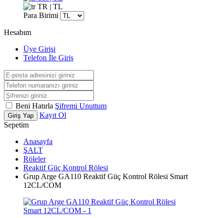
TR | TL
Para Birimi
Hesabım
Üye Girişi
Telefon İle Giriş
Beni Hatırla
Şifremi Unuttum
Kayıt Ol
Giriş Yap
Sepetim
Anasayfa
ŞALT
Röleler
Reaktif Güç Kontrol Rölesi
Grup Arge GA110 Reaktif Güç Kontrol Rölesi Smart
12CL/COM