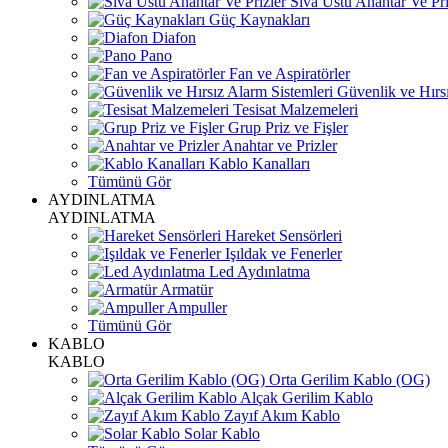
Sıva Üstü Anahtar Ve Pri
Güç Kaynakları
Diafon
Pano
Fan ve Aspiratörler
Güvenlik ve Hırsı
Tesisat Malzemeleri
Grup Priz ve Fişler
Anahtar ve Prizler
Kablo Kanalları
Tümünü Gör
AYDINLATMA
AYDINLATMA
Hareket Sensörleri
Işıldak ve Fenerler
Led Aydınlatma
Armatür
Ampuller
Tümünü Gör
KABLO
KABLO
Orta Gerilim Kablo (OG)
Alçak Gerilim Kablo
Zayıf Akım Kablo
Solar Kablo