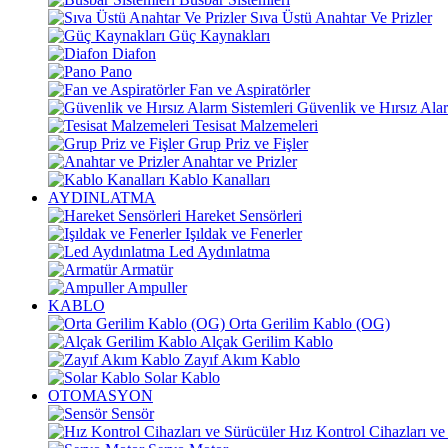
Sıva Üstü Anahtar Ve Prizler
Güç Kaynakları
Diafon
Pano
Fan ve Aspiratörler
Güvenlik ve Hırsız Alar
Tesisat Malzemeleri
Grup Priz ve Fişler
Anahtar ve Prizler
Kablo Kanalları
AYDINLATMA
Hareket Sensörleri
Işıldak ve Fenerler
Led Aydınlatma
Armatür
Ampuller
KABLO
Orta Gerilim Kablo (OG)
Alçak Gerilim Kablo
Zayıf Akım Kablo
Solar Kablo
OTOMASYON
Sensör
Hız Kontrol Cihazları ve