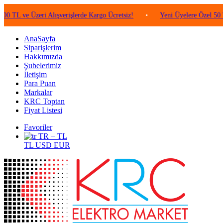
 Üzeri Alışverişlerde Kargo Ücretsiz!
•
Yeni Üyelere Özel 50 TL Değer
AnaSayfa
Siparişlerim
Hakkımızda
Şubelerimiz
İletişim
Para Puan
Markalar
KRC Toptan
Fiyat Listesi
Favoriler
TR − TL
TL
USD
EUR