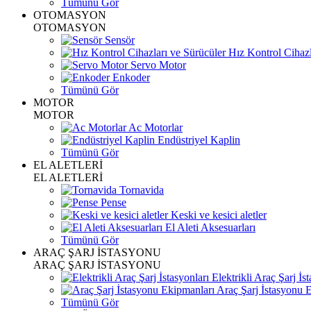
Tümünü Gör
OTOMASYON
OTOMASYON
Sensör
Hız Kontrol Cihazl
Servo Motor
Enkoder
Tümünü Gör
MOTOR
MOTOR
Ac Motorlar
Endüstriyel Kaplin
Tümünü Gör
EL ALETLERİ
EL ALETLERİ
Tornavida
Pense
Keski ve kesici aletler
El Aleti Aksesuarları
Tümünü Gör
ARAÇ ŞARJ İSTASYONU
ARAÇ ŞARJ İSTASYONU
Elektrikli Araç Şarj İst
Araç Şarj İstasyonu 
Tümünü Gör