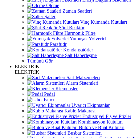
Ölçme
Zaman Saatleri
Şalter
Vinç Kumanda Kutuları
Şönt Reaktör
Harmonik Filtre
Yumuşak Yolverici
Parafudr
Kondansatörler
Şalt Haberleşme
Tümünü Gör
ELEKTRİK
ELEKTRİK
Sarf Malzemeleri
Alarm Sistemleri
Klemensler
Pedal
Isıtıcı
Uyarıcı Ekipmanlar
Kablo Makarası
Endüstriyel Fiş ve Prizler
Kombinasyon Kutuları
Buton ve Buat Kutuları
Busbar Sistemleri