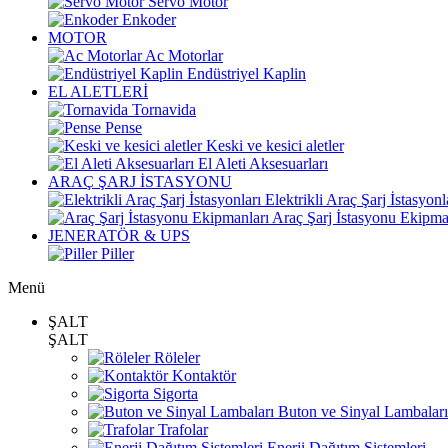
Servo Motor
Enkoder
MOTOR
Ac Motorlar
Endüstriyel Kaplin
EL ALETLERİ
Tornavida
Pense
Keski ve kesici aletler
El Aleti Aksesuarları
ARAÇ ŞARJ İSTASYONU
Elektrikli Araç Şarj İstasyonl
Araç Şarj İstasyonu Ekipma
JENERATÖR & UPS
Piller
Menü
ŞALT
ŞALT
Röleler
Kontaktör
Sigorta
Buton ve Sinyal Lambaları
Trafolar
Enerji Dağıtım Sistemleri