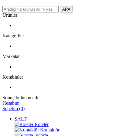
ARA
Ürünler
Kategoriler
Markalar
Kombinler
Sonuç bulunamadı.
Hesabım
Sepetim
(
0
)
ŞALT
Röleler
Kontaktör
Sigorta