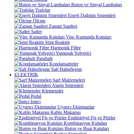
Buton ve Sinyal Lambaları
Trafolar
Enerji Dağıtım Sistemleri
Ölçme
Zaman Saatleri
Şalter
Vinç Kumanda Kutuları
Şönt Reaktör
Harmonik Filtre
Yumuşak Yolverici
Parafudr
Kondansatörler
Şalt Haberleşme
ELEKTRİK
Sarf Malzemeleri
Alarm Sistemleri
Klemensler
Pedal
Isıtıcı
Uyarıcı Ekipmanlar
Kablo Makarası
Endüstriyel Fiş ve Prizler
Kombinasyon Kutuları
Buton ve Buat Kutuları
Busbar Sistemleri