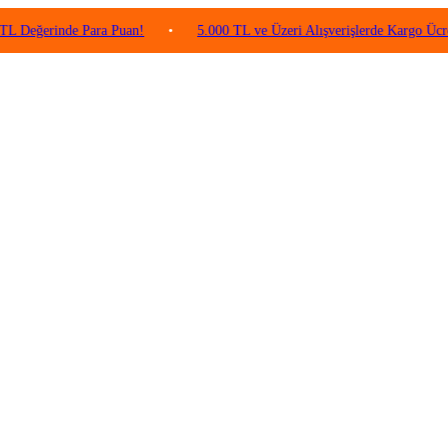
inde Para Puan!
•
5.000 TL ve Üzeri Alışverişlerde Kargo Ücretsiz!